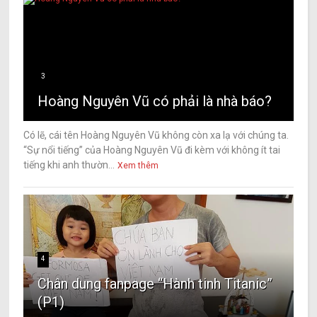
3
Hoàng Nguyên Vũ có phải là nhà báo?
Có lẽ, cái tên Hoàng Nguyên Vũ không còn xa lạ với chúng ta.
“Sự nổi tiếng” của Hoàng Nguyên Vũ đi kèm với không ít tai
tiếng khi anh thườn...
Xem thêm
4
Chân dung fanpage “Hành tinh Titanic”
(P1)