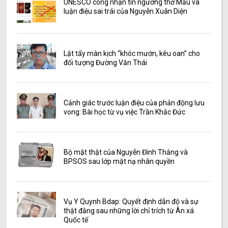
UNESCO công nhận tín ngưỡng thờ Mẫu và
luận điệu sai trái của Nguyễn Xuân Diện
Lật tẩy màn kịch “khóc mướn, kêu oan” cho
đối tượng Đường Văn Thái
Cảnh giác trước luận điệu của phản động lưu
vong: Bài học từ vụ việc Trần Khắc Đức
Bộ mặt thật của Nguyễn Đình Thắng và
BPSOS sau lớp mặt nạ nhân quyền
Vụ Y Quynh Bdap: Quyết định dẫn độ và sự
thật đằng sau những lời chỉ trích từ Ân xá
Quốc tế