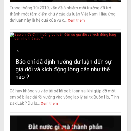
Trong tháng 10/2019, vấn đề ô nhiễm môi trường đã trở
thành một tâm điểm chú ý của dư luận Việt Nam. Hiệu ứng
dư luận này là hệ quả của vụ c...
Xem thêm
5
Báo chí đã định hướng dư luận đến sự
giả dối và kích động lòng dân như thế
nào ?
Có hay không vụ việc tài xế lái xe bị oan sai khi giúp đỡ một
em bé bị lạc để rồi vướng vào vòng lao lý tại tx Buôn Hồ, Tỉnh
Đăk Lăk ? Dư lu...
Xem thêm