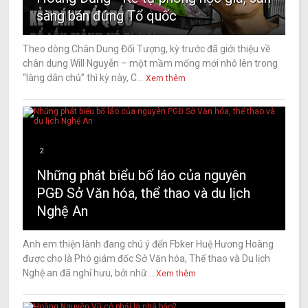
sàng bán đứng Tổ quốc
Theo dòng Chân Dung Đối Tượng, kỳ trước đã giới thiệu về
chân dung Will Nguyễn – một mầm mống mới nhô lên trong
“làng dân chủ” thì kỳ này, C...
Xem thêm
2
Những phát biểu bố láo của nguyên
PGĐ Sở Văn hóa, thể thao và du lịch
Nghệ An
Anh em thiện lành đang chú ý đến Fbker Huệ Hương Hoàng
được cho là Phó giám đốc Sở Văn hóa, Thể thao và Du lịch
Nghệ an đã nghỉ hưu, bởi nhữ...
Xem thêm