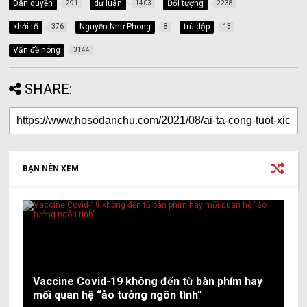
Dân quyền
dư luận
Đối tượng
291
1403
2238
khởi tố
Nguyễn Như Phong
trù dập
376
8
13
Vấn đề nóng
3144
SHARE:
BẠN NÊN XEM
Vaccine Covid-19 không đến từ bàn phím hay
mối quan hệ “ảo tưởng ngôn tình”