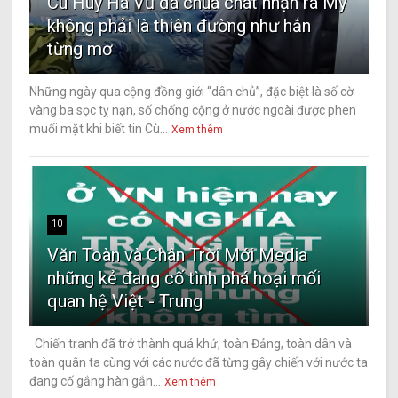
Cù Huy Hà Vũ đã chua chát nhận ra Mỹ
không phải là thiên đường như hắn
từng mơ
Những ngày qua cộng đồng giới “dân chủ”, đặc biệt là số cờ
vàng ba sọc tỵ nạn, số chống cộng ở nước ngoài được phen
muối mặt khi biết tin Cù...
Xem thêm
10
Văn Toàn và Chân Trời Mới Media
những kẻ đang cố tình phá hoại mối
quan hệ Việt - Trung
Chiến tranh đã trở thành quá khứ, toàn Đảng, toàn dân và
toàn quân ta cùng với các nước đã từng gây chiến với nước ta
đang cố gắng hàn gắn...
Xem thêm