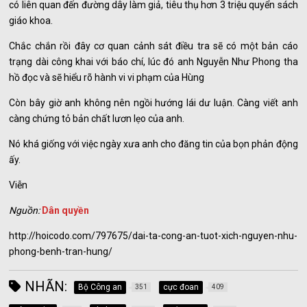
có liên quan đến đường dây làm giả, tiêu thụ hơn 3 triệu quyển sách
giáo khoa.
Chắc chắn rồi đây cơ quan cảnh sát điều tra sẽ có một bản cáo
trạng dài công khai với báo chí, lúc đó anh Nguyễn Như Phong tha
hồ đọc và sẽ hiểu rõ hành vi vi phạm của Hùng
Còn bây giờ anh không nên ngồi hướng lái dư luận. Càng viết anh
càng chứng tỏ bản chất lươn lẹo của anh.
Nó khá giống với việc ngày xưa anh cho đăng tin của bọn phản động
ấy.
Viễn
Nguồn:
Dân quyền
http://hoicodo.com/797675/dai-ta-cong-an-tuot-xich-nguyen-nhu-
phong-benh-tran-hung/
NHÃN:
Bộ Công an
cực đoan
351
409