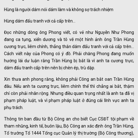
Hùng là người dám nói dám làm và không sợ trách nhiệm
Hùng dám đấu tranh với cả cấp trên…
Đọc những dòng ông Phong viết, có vẻ như Nguyễn Như Phong
đang ca tụng, xiển dương và tô vẽ một hình ảnh ông Trần Hùng
cương trực, liêm chính, thẳng thắn dám đấu tranh với cả cấp trên…
Cách viết này của Phong có ý đồ. Phải chăng Phong đang muốn
hướng lái dư luận rằng Trần Hùng bị bắt là vì anh ta cương trực,
dám đấu tranh cấp trên nên bị chèn ép, trù dập.
Xin thưa anh phong rằng, không phải Công an bắt oan Trần Hùng
đâu. Nếu anh ta cương trực, liêm chính thế thì chẳng ai bắt, thậm
chí còn phải nhân rộng. Nhưng điều quan trọng nhất là anh ta đã vị
phạm pháp luật, và vì phạm pháp luật ở đúng cái lĩnh vực anh ta
phụ trách.
Thông tin ban đầu từ Bộ Công an cho biết Cục CSĐT tội phạm về
tham nhũng, kinh tế, buôn lậu, Bộ Công an xác định ông Trần Hùng,
Tổ trưởng Tổ 1444 Tổng cục Quản lý thị trường (Bộ Công thương),