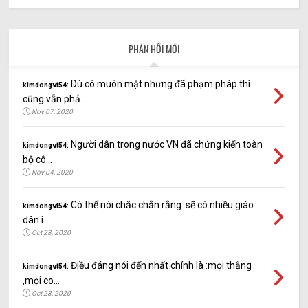
PHẢN HỒI MỚI
Dù có muôn mặt nhưng đã phạm pháp thì
kimdongvt54:
cũng vẫn phả...
Nov 07, 2020
Người dân trong nước VN đã chứng kiến toàn
kimdongvt54:
bộ cô...
Nov 04, 2020
Có thể nói chắc chắn rằng :sẽ có nhiều giáo
kimdongvt54:
dân i...
Oct 28, 2020
Điều đáng nói đến nhất chính là :mọi thằng
kimdongvt54:
,mọi co...
Oct 28, 2020