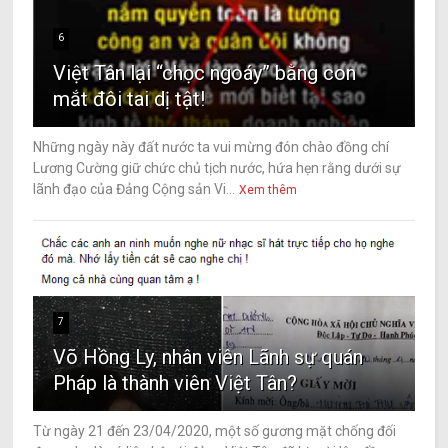
6
Việt Tân lại “chọc ngoáy” bằng con
mắt đôi tai dị tật!
Những ngày này đất nước ta vui mừng đón chào đồng chí
Lương Cường giữ chức chủ tịch nước, hứa hẹn rằng dưới sự
lãnh đạo của Đảng Cộng sản Vi...
Xem thêm
7
Võ Hồng Ly, nhân viên Lãnh sự quán
Pháp là thành viên Việt Tân?
Từ ngày 21 đến 23/04/2020, một số gương mặt chống đối