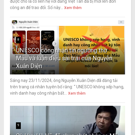
được cho là có liên hệ với đảng Việt Tân đã bị mời lên đồn
công an để trao đổi. Số này...
Xem thêm
8
UNESCO công nhận tín ngưỡng thờ
Mẫu và luận điệu sai trái của Nguyễn
Xuân Diện
Sáng nay 23/11/2024, ông Nguyễn Xuân Diện đã đăng tải
trên trang cá nhân tuyên bố rằng: “ UNESCO không xếp hạng,
vinh danh hay công nhận bất...
Xem thêm
9