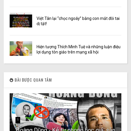
Việt Tân lại “chọc ngoáy” bằng con mắt đôi tai
dị tật!
Hiện tượng Thích Minh Tuệ và những luận điệu
lợi dụng tôn giáo trên mạng xã hội
BÀI ĐƯỢC QUAN TÂM
1
Hoàng Dũng - Kẻ tự phong học giả, sẵn