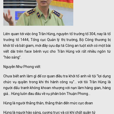
Liên quan tới việc ông Trần Hùng, nguyên tổ trưởng tổ 304, nay là tổ
trưởng tổ 1444, Tổng cục Quản lý thị trường, Bộ Công thương bị
khởi tố và bắt giam, mới đây cựu đại tá Công an tuột xích có một bài
viết dài trên face bênh vực cho Trần Hùng với rất nhiều ngôn từ
“hào sảng”.
Nguyễn Như Phong viết:
Chưa biết anh làm gì để cơ quan điều tra khởi tố anh về tội “lợi dụng
chức vụ quyền trong khi thi hành công vụ”… với tôi Trần Hùng là
người đấu tranh không khoan nhượng với nạn làm hàng gian, hàng
giả… Hùng luôn đau đáu về vụ phân bón Thuận Phong…
Hùng là người thẳng thắn, thẳng thắn đến mức cực đoan
Hùng là người hào sảng, cương trực và có khí chất quân tử