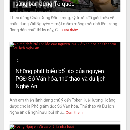
sàng bán đứng Tổ quốc
Theo dòng Chân Dung Đối Tượng, kỳ trước đã giới thiệu về
chân dung Will Nguyễn – một mầm mống mới nhô lên trong
“làng dân chủ” thì kỳ này, C...
Xem thêm
2
Những phát biểu bố láo của nguyên
PGĐ Sở Văn hóa, thể thao và du lịch
Nghệ An
Anh em thiện lành đang chú ý đến Fbker Huệ Hương Hoàng
được cho là Phó giám đốc Sở Văn hóa, Thể thao và Du lịch
Nghệ an đã nghỉ hưu, bởi nhữ...
Xem thêm