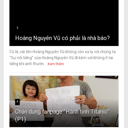
3
Hoàng Nguyên Vũ có phải là nhà báo?
Có lẽ, cái tên Hoàng Nguyên Vũ không còn xa lạ với chúng ta.
“Sự nổi tiếng” của Hoàng Nguyên Vũ đi kèm với không ít tai
tiếng khi anh thườn...
Xem thêm
4
Chân dung fanpage “Hành tinh Titanic”
(P1)