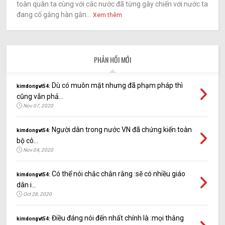
toàn quân ta cùng với các nước đã từng gây chiến với nước ta
đang cố gắng hàn gắn...
Xem thêm
PHẢN HỒI MỚI
Dù có muôn mặt nhưng đã phạm pháp thì
kimdongvt54:
cũng vẫn phả...
Nov 07, 2020
Người dân trong nước VN đã chứng kiến toàn
kimdongvt54:
bộ cô...
Nov 04, 2020
Có thể nói chắc chắn rằng :sẽ có nhiều giáo
kimdongvt54:
dân i...
Oct 28, 2020
Điều đáng nói đến nhất chính là :mọi thằng
kimdongvt54: