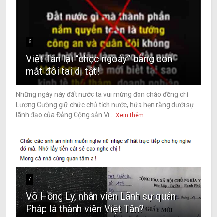
6
Việt Tân lại “chọc ngoáy” bằng con
mắt đôi tai dị tật!
Những ngày này đất nước ta vui mừng đón chào đồng chí
Lương Cường giữ chức chủ tịch nước, hứa hẹn rằng dưới sự
lãnh đạo của Đảng Cộng sản Vi...
Xem thêm
7
Võ Hồng Ly, nhân viên Lãnh sự quán
Pháp là thành viên Việt Tân?