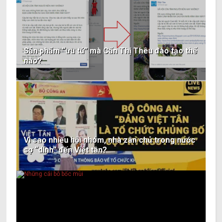
Sản phẩm “ưu tú” mà Cấn Thị Thêu đào tạo thế
nào?
Vì sao nhiều hội nhóm, nhà zân chủ trong nước
sợ “dính” đến Việt tân?