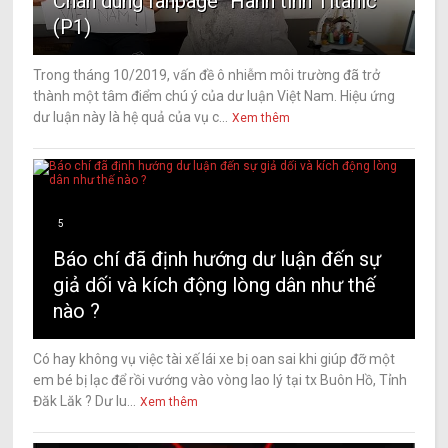
Chân dung fanpage “Hành tinh Titanic”
(P1)
Trong tháng 10/2019, vấn đề ô nhiễm môi trường đã trở
thành một tâm điểm chú ý của dư luận Việt Nam. Hiệu ứng
dư luận này là hệ quả của vụ c...
Xem thêm
5
Báo chí đã định hướng dư luận đến sự
giả dối và kích động lòng dân như thế
nào ?
Có hay không vụ việc tài xế lái xe bị oan sai khi giúp đỡ một
em bé bị lạc để rồi vướng vào vòng lao lý tại tx Buôn Hồ, Tỉnh
Đăk Lăk ? Dư lu...
Xem thêm