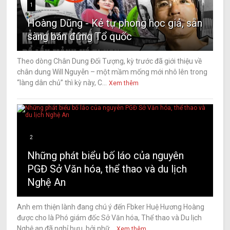
1
Hoàng Dũng - Kẻ tự phong học giả, sẵn
sàng bán đứng Tổ quốc
Theo dòng Chân Dung Đối Tượng, kỳ trước đã giới thiệu về
chân dung Will Nguyễn – một mầm mống mới nhô lên trong
“làng dân chủ” thì kỳ này, C...
Xem thêm
2
Những phát biểu bố láo của nguyên
PGĐ Sở Văn hóa, thể thao và du lịch
Nghệ An
Anh em thiện lành đang chú ý đến Fbker Huệ Hương Hoàng
được cho là Phó giám đốc Sở Văn hóa, Thể thao và Du lịch
Nghệ an đã nghỉ hưu, bởi nhữ...
Xem thêm