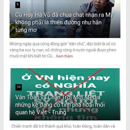
9
Cù Huy Hà Vũ đã chua chát nhận ra Mỹ
không phải là thiên đường như hắn
từng mơ
Những ngày qua cộng đồng giới “dân chủ”, đặc biệt là số cờ
vàng ba sọc tỵ nạn, số chống cộng ở nước ngoài được phen
muối mặt khi biết tin Cù...
Xem thêm
10
Văn Toàn và Chân Trời Mới Media
những kẻ đang cố tình phá hoại mối
quan hệ Việt - Trung
Chiến tranh đã trở thành quá khứ, toàn Đảng, toàn dân và