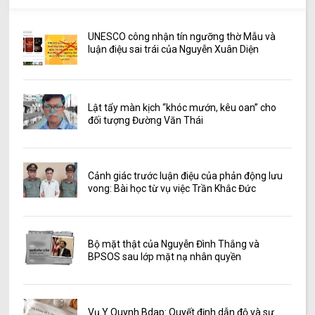
UNESCO công nhận tín ngưỡng thờ Mẫu và
luận điệu sai trái của Nguyễn Xuân Diện
Lật tẩy màn kịch “khóc mướn, kêu oan” cho
đối tượng Đường Văn Thái
Cảnh giác trước luận điệu của phản động lưu
vong: Bài học từ vụ việc Trần Khắc Đức
Bộ mặt thật của Nguyễn Đình Thắng và
BPSOS sau lớp mặt nạ nhân quyền
Vụ Y Quynh Bdap: Quyết định dẫn độ và sự