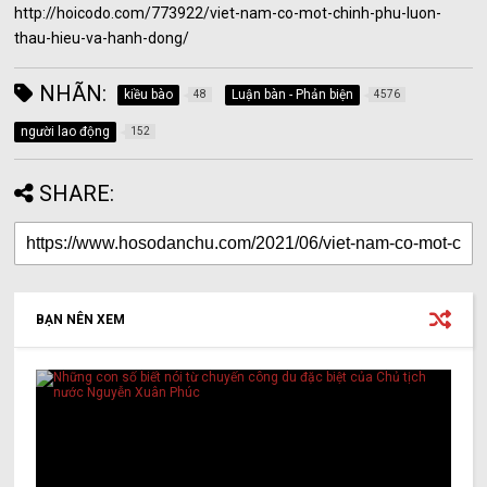
http://hoicodo.com/773922/viet-nam-co-mot-chinh-phu-luon-
thau-hieu-va-hanh-dong/
NHÃN:
kiều bào
Luận bàn - Phản biện
48
4576
người lao động
152
SHARE:
BẠN NÊN XEM