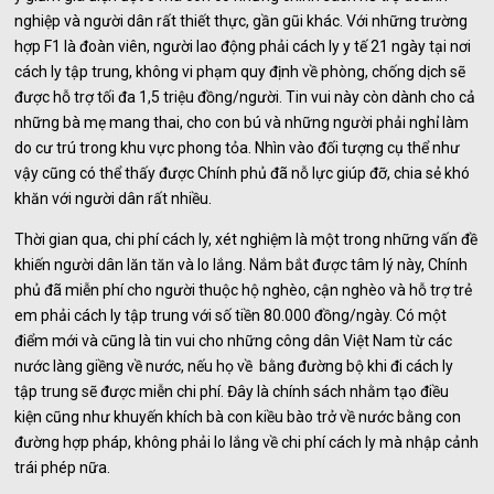
nghiệp và người dân rất thiết thực, gần gũi khác. Với những trường
hợp F1 là đoàn viên, người lao động phải cách ly y tế 21 ngày tại nơi
cách ly tập trung, không vi phạm quy định về phòng, chống dịch sẽ
được hỗ trợ tối đa 1,5 triệu đồng/người. Tin vui này còn dành cho cả
những bà mẹ mang thai, cho con bú và những người phải nghỉ làm
do cư trú trong khu vực phong tỏa. Nhìn vào đối tượng cụ thể như
vậy cũng có thể thấy được Chính phủ đã nỗ lực giúp đỡ, chia sẻ khó
khăn với người dân rất nhiều.
Thời gian qua, chi phí cách ly, xét nghiệm là một trong những vấn đề
khiến người dân lăn tăn và lo lắng. Nắm bắt được tâm lý này, Chính
phủ đã miễn phí cho người thuộc hộ nghèo, cận nghèo và hỗ trợ trẻ
em phải cách ly tập trung với số tiền 80.000 đồng/ngày. Có một
điểm mới và cũng là tin vui cho những công dân Việt Nam từ các
nước làng giềng về nước, nếu họ về bằng đường bộ khi đi cách ly
tập trung sẽ được miễn chi phí. Đây là chính sách nhằm tạo điều
kiện cũng như khuyến khích bà con kiều bào trở về nước bằng con
đường hợp pháp, không phải lo lắng về chi phí cách ly mà nhập cảnh
trái phép nữa.