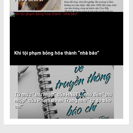
Khi tội phạm bỗng hóa thành “nhà báo”
Từ mức “thu nhập” của HNBĐL, nhớ đến “thu
nhập” của Phạm Đoan Trang nhờ “tự do báo
chí”