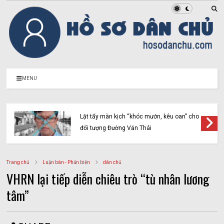
MENU
Lật tẩy màn kịch “khóc mướn, kêu oan” cho
đối tượng Đường Văn Thái
Trang chủ
Luận bàn - Phản biện
dân chủ
VHRN lại tiếp diễn chiêu trò “tù nhân lương
tâm”