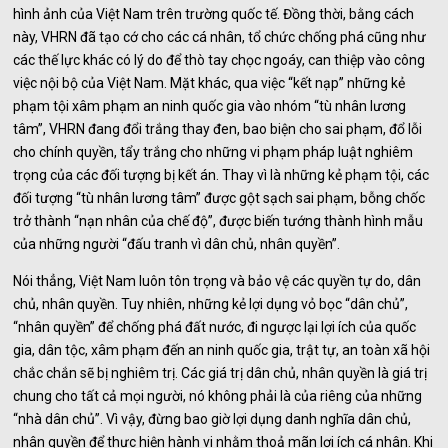
hình ảnh của Việt Nam trên trường quốc tế. Đồng thời, bằng cách
này, VHRN đã tạo cớ cho các cá nhân, tổ chức chống phá cũng như
các thế lực khác có lý do để thò tay chọc ngoáy, can thiệp vào công
việc nội bộ của Việt Nam. Mặt khác, qua việc “kết nạp” những kẻ
phạm tội xâm phạm an ninh quốc gia vào nhóm “tù nhân lương
tâm”, VHRN đang đổi trắng thay đen, bao biện cho sai phạm, đổ lỗi
cho chính quyền, tẩy trắng cho những vi phạm pháp luật nghiêm
trọng của các đối tượng bị kết án. Thay vì là những kẻ phạm tội, các
đối tượng “tù nhân lương tâm” được gột sạch sai phạm, bỗng chốc
trở thành “nạn nhân của chế độ”, được biến tướng thành hình mẫu
của những người “đấu tranh vì dân chủ, nhân quyền”.
Nói thẳng, Việt Nam luôn tôn trọng và bảo vệ các quyền tự do, dân
chủ, nhân quyền. Tuy nhiên, những kẻ lợi dụng vỏ bọc “dân chủ”,
“nhân quyền” để chống phá đất nước, đi ngược lại lợi ích của quốc
gia, dân tộc, xâm phạm đến an ninh quốc gia, trật tự, an toàn xã hội
chắc chắn sẽ bị nghiêm trị. Các giá trị dân chủ, nhân quyền là giá trị
chung cho tất cả mọi người, nó không phải là của riêng của những
“nhà dân chủ”. Vì vậy, đừng bao giờ lợi dụng danh nghĩa dân chủ,
nhân quyền để thực hiện hành vi nhằm thoả mãn lợi ích cá nhân. Khi