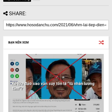
SHARE:
BẠN NÊN XEM
Kẻ lừa đảo sao vẫn suy tôn là “tù nhân lương
tâm”?