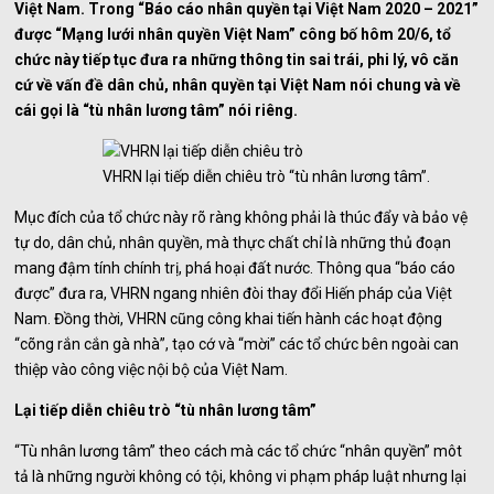
Việt Nam. Trong “Báo cáo nhân quyền tại Việt Nam 2020 – 2021”
được “Mạng lưới nhân quyền Việt Nam” công bố hôm 20/6, tổ
chức này tiếp tục đưa ra những thông tin sai trái, phi lý, vô căn
cứ về vấn đề dân chủ, nhân quyền tại Việt Nam nói chung và về
cái gọi là “tù nhân lương tâm” nói riêng.
VHRN lại tiếp diễn chiêu trò “tù nhân lương tâm”.
Mục đích của tổ chức này rõ ràng không phải là thúc đẩy và bảo vệ
tự do, dân chủ, nhân quyền, mà thực chất chỉ là những thủ đoạn
mang đậm tính chính trị, phá hoại đất nước. Thông qua “báo cáo
được” đưa ra, VHRN ngang nhiên đòi thay đổi Hiến pháp của Việt
Nam. Đồng thời, VHRN cũng công khai tiến hành các hoạt động
“cõng rắn cắn gà nhà”, tạo cớ và “mời” các tổ chức bên ngoài can
thiệp vào công việc nội bộ của Việt Nam.
Lại tiếp diễn chiêu trò “tù nhân lương tâm”
“Tù nhân lương tâm” theo cách mà các tổ chức “nhân quyền” môt
tả là những người không có tội, không vi phạm pháp luật nhưng lại