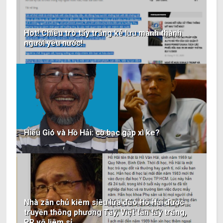
Hot! Chiêu trò tẩy trắng kẻ lưu manh thành
người yêu nước!
Hiếu Gió và Hồ Hải: cờ bạc gặp xì ke?
Nhà zân chủ kiêm siêu lừa đảo Hồ Hải được
truyền thông phương Tây, Việt tân tẩy trắng,
PR vô liêm sỉ