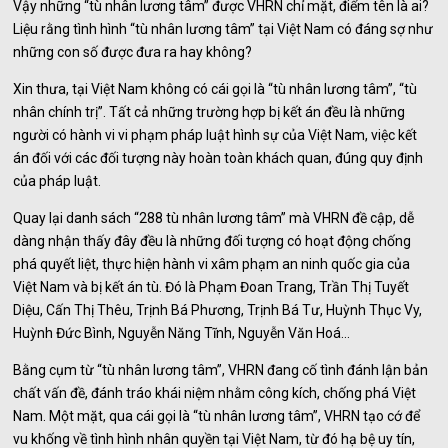
Vậy những “tù nhân lương tâm” được VHRN chỉ mặt, điểm tên là ai?
Liệu rằng tình hình “tù nhân lương tâm” tại Việt Nam có đáng sợ như
những con số được đưa ra hay không?
Xin thưa, tại Việt Nam không có cái gọi là “tù nhân lương tâm”, “tù
nhân chính trị”. Tất cả những trường hợp bị kết án đều là những
người có hành vi vi phạm pháp luật hình sự của Việt Nam, việc kết
án đối với các đối tượng này hoàn toàn khách quan, đúng quy định
của pháp luật.
Quay lại danh sách “288 tù nhân lương tâm” mà VHRN đề cập, dễ
dàng nhận thấy đây đều là những đối tượng có hoạt động chống
phá quyết liệt, thực hiện hành vi xâm phạm an ninh quốc gia của
Việt Nam và bị kết án tù. Đó là Phạm Đoan Trang, Trần Thị Tuyết
Diệu, Cấn Thị Thêu, Trịnh Bá Phương, Trịnh Bá Tư, Huỳnh Thục Vy,
Huỳnh Đức Bình, Nguyễn Năng Tĩnh, Nguyễn Văn Hoá…
Bằng cụm từ “tù nhân lương tâm”, VHRN đang cố tình đánh lận bản
chất vấn đề, đánh tráo khái niệm nhằm công kích, chống phá Việt
Nam. Một mặt, qua cái gọi là “tù nhân lương tâm”, VHRN tạo cớ để
vu khống về tình hình nhân quyền tại Việt Nam, từ đó hạ bệ uy tín,