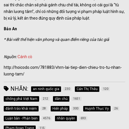
sai thì chắc chắn sẽ phải gánh chịu chế tài, không có cái gọi là “tù
nhân lương tâm”, chỉ có những đối tượng vi phạm pháp luật hình sự,
bị xử lý, kết án theo đúng quy định của pháp luật.
Bảo An
* Bài viết thể hiện văn phong và quan điểm riêng của tác giả
Nguồn:
Cánh cò
http://hoicodo.com/781883/vhrn-lai-tiep-dien-chieu-tro-tu-nhan-
luong-tam/
NHÃN:
an ninh quốc gia
Cấn Thị Thêu
230
120
chống phá Việt Nam
dân chủ
212
1651
đánh tráo khái niệm
Hiến pháp
Huỳnh Thục Vy
28
300
26
Luận bàn - Phản biện
nhân quyền
4576
693
Phạm Đoan Trang
115