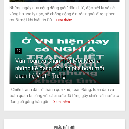
Những ngày qua cộng đồng giới “dân chủ”, đặc biệt là số cờ
vàng ba sọc tỵ nạn, số chống cộng ở nước ngoài được phen
muối mặt khi biết tin Cù...
Xem thêm
10
Văn Toàn và Chân Trời Mới Media
những kẻ đang cố tình phá hoại mối
quan hệ Việt - Trung
Chiến tranh đã trở thành quá khứ, toàn Đảng, toàn dân và
toàn quân ta cùng với các nước đã từng gây chiến với nước ta
đang cố gắng hàn gắn...
Xem thêm
PHẢN HỒI MỚI