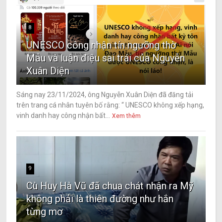
8
UNESCO công nhận tín ngưỡng thờ
Mẫu và luận điệu sai trái của Nguyễn
Xuân Diện
Sáng nay 23/11/2024, ông Nguyễn Xuân Diện đã đăng tải
trên trang cá nhân tuyên bố rằng: “ UNESCO không xếp hạng,
vinh danh hay công nhận bất...
Xem thêm
9
Cù Huy Hà Vũ đã chua chát nhận ra Mỹ
không phải là thiên đường như hắn
từng mơ