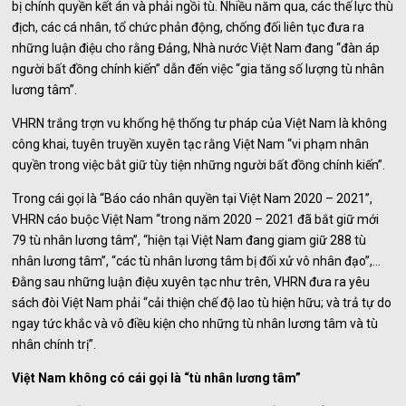
bị chính quyền kết án và phải ngồi tù. Nhiều năm qua, các thế lực thù
địch, các cá nhân, tổ chức phản động, chống đối liên tục đưa ra
những luận điệu cho rằng Đảng, Nhà nước Việt Nam đang “đàn áp
người bất đồng chính kiến” dẫn đến việc “gia tăng số lượng tù nhân
lương tâm”.
VHRN trắng trợn vu khống hệ thống tư pháp của Việt Nam là không
công khai, tuyên truyền xuyên tạc rằng Việt Nam “vi phạm nhân
quyền trong việc bắt giữ tùy tiện những người bất đồng chính kiến”.
Trong cái gọi là “Báo cáo nhân quyền tại Việt Nam 2020 – 2021”,
VHRN cáo buộc Việt Nam “trong năm 2020 – 2021 đã bắt giữ mới
79 tù nhân lương tâm”, “hiện tại Việt Nam đang giam giữ 288 tù
nhân lương tâm”, “các tù nhân lương tâm bị đối xử vô nhân đạo”,…
Đằng sau những luận điệu xuyên tạc như trên, VHRN đưa ra yêu
sách đòi Việt Nam phải “cải thiện chế độ lao tù hiện hữu; và trả tự do
ngay tức khắc và vô điều kiện cho những tù nhân lương tâm và tù
nhân chính trị”.
Việt Nam không có cái gọi là “tù nhân lương tâm”