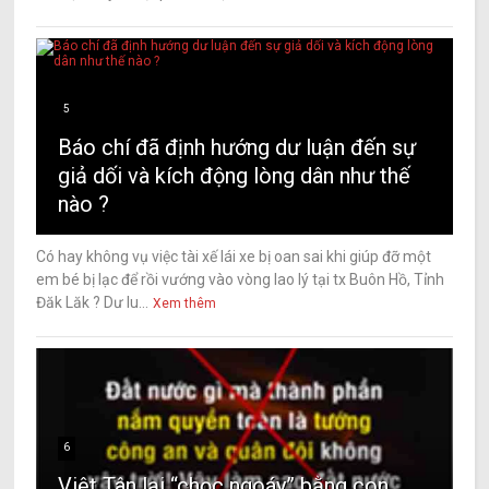
5
Báo chí đã định hướng dư luận đến sự
giả dối và kích động lòng dân như thế
nào ?
Có hay không vụ việc tài xế lái xe bị oan sai khi giúp đỡ một
em bé bị lạc để rồi vướng vào vòng lao lý tại tx Buôn Hồ, Tỉnh
Đăk Lăk ? Dư lu...
Xem thêm
6
Việt Tân lại “chọc ngoáy” bằng con