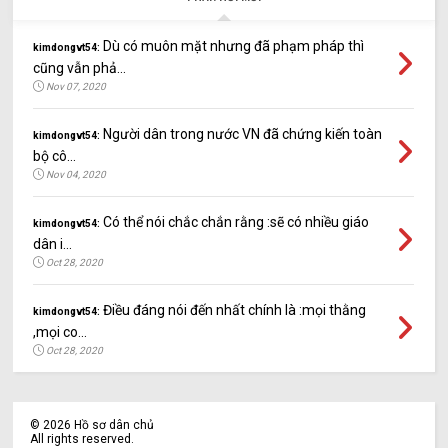
Dù có muôn mặt nhưng đã phạm pháp thì
kimdongvt54:
cũng vẫn phả...
Nov 07, 2020
Người dân trong nước VN đã chứng kiến toàn
kimdongvt54:
bộ cô...
Nov 04, 2020
Có thể nói chắc chắn rằng :sẽ có nhiều giáo
kimdongvt54:
dân i...
Oct 28, 2020
Điều đáng nói đến nhất chính là :mọi thằng
kimdongvt54:
,mọi co...
Oct 28, 2020
©
2026
Hồ sơ dân chủ
All rights reserved.