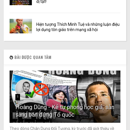
dị tật!
Hiện tượng Thích Minh Tuệ và những luận điệu
lợi dụng tôn giáo trên mạng xã hội
BÀI ĐƯỢC QUAN TÂM
1
Hoàng Dũng - Kẻ tự phong học giả, sẵn
sàng bán đứng Tổ quốc
Theo dòng Chân Dung Đối Tượng, kỳ trước đã giới thiệu về