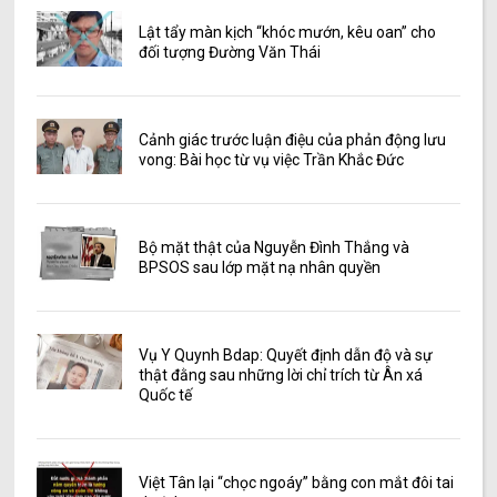
Lật tẩy màn kịch “khóc mướn, kêu oan” cho
đối tượng Đường Văn Thái
Cảnh giác trước luận điệu của phản động lưu
vong: Bài học từ vụ việc Trần Khắc Đức
Bộ mặt thật của Nguyễn Đình Thắng và
BPSOS sau lớp mặt nạ nhân quyền
Vụ Y Quynh Bdap: Quyết định dẫn độ và sự
thật đằng sau những lời chỉ trích từ Ân xá
Quốc tế
Việt Tân lại “chọc ngoáy” bằng con mắt đôi tai