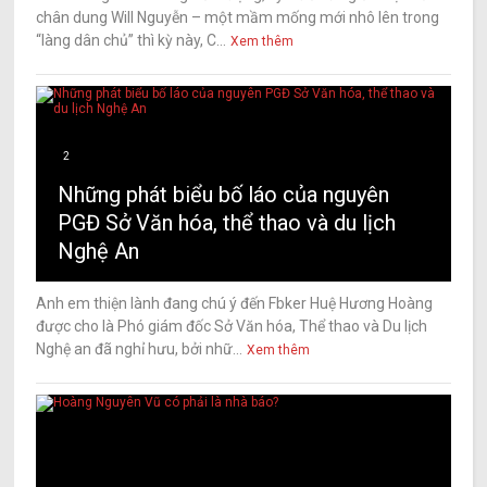
chân dung Will Nguyễn – một mầm mống mới nhô lên trong
“làng dân chủ” thì kỳ này, C...
Xem thêm
2
Những phát biểu bố láo của nguyên
PGĐ Sở Văn hóa, thể thao và du lịch
Nghệ An
Anh em thiện lành đang chú ý đến Fbker Huệ Hương Hoàng
được cho là Phó giám đốc Sở Văn hóa, Thể thao và Du lịch
Nghệ an đã nghỉ hưu, bởi nhữ...
Xem thêm