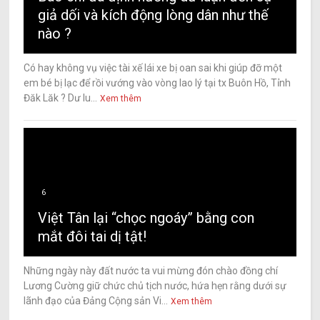
giả dối và kích động lòng dân như thế
nào ?
Có hay không vụ việc tài xế lái xe bị oan sai khi giúp đỡ một
em bé bị lạc để rồi vướng vào vòng lao lý tại tx Buôn Hồ, Tỉnh
Đăk Lăk ? Dư lu...
Xem thêm
6
Việt Tân lại “chọc ngoáy” bằng con
mắt đôi tai dị tật!
Những ngày này đất nước ta vui mừng đón chào đồng chí
Lương Cường giữ chức chủ tịch nước, hứa hẹn rằng dưới sự
lãnh đạo của Đảng Cộng sản Vi...
Xem thêm