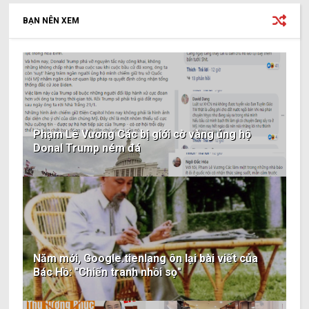
BẠN NÊN XEM
Phạm Lê Vương Các bị giới cờ vàng ủng hộ
Donal Trump ném đá
Năm mới, Google.tienlang ôn lại bài viết của
Bác Hồ: "Chiến tranh nhồi sọ"