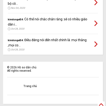
bộ cô...
Nov 04, 2020
Có thể nói chắc chắn rằng :sẽ có nhiều giáo
kimdongvt54:
dân i...
Oct 28, 2020
Điều đáng nói đến nhất chính là :mọi thằng
kimdongvt54:
,mọi co...
Oct 28, 2020
©
2026
Hồ sơ dân chủ
All rights reserved.
Trang chủ