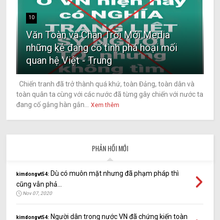
10
Văn Toàn và Chân Trời Mới Media
những kẻ đang cố tình phá hoại mối
quan hệ Việt - Trung
Chiến tranh đã trở thành quá khứ, toàn Đảng, toàn dân và
toàn quân ta cùng với các nước đã từng gây chiến với nước ta
đang cố gắng hàn gắn...
Xem thêm
PHẢN HỒI MỚI
Dù có muôn mặt nhưng đã phạm pháp thì
kimdongvt54:
cũng vẫn phả...
Nov 07, 2020
Người dân trong nước VN đã chứng kiến toàn
kimdongvt54: