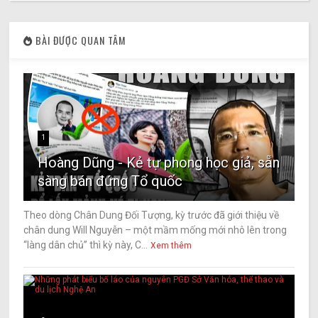
BÀI ĐƯỢC QUAN TÂM
1
Hoàng Dũng - Kẻ tự phong học giả, sẵn
sàng bán đứng Tổ quốc
Theo dòng Chân Dung Đối Tượng, kỳ trước đã giới thiệu về
chân dung Will Nguyễn – một mầm mống mới nhô lên trong
“làng dân chủ” thì kỳ này, C...
Xem thêm