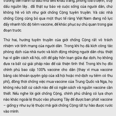
trương tiến hành từ đầu như đeo khẩu trang, phong tỏa ổ bệnh, truy
dấu nguồn lây… đã thật sự bảo vệ cuộc sống của người dân, chứ
không hề vô ích như giới chống Cộng tuyên truyền. Và các nhà
chống Cộng cũng bỏ qua một thực tế rằng Việt Nam đang nỗ lực
đẩy nhanh tốc độ tiêm vaccine, để khắc phục sự chủ quan trong giai
đoạn trước.
Thứ hai, hướng tuyên truyền của giới chống Cộng rất vô trách
nhiệm với tính mạng của người dân. Trong khi họ đả kích công tác
phòng dịch của nhà nước và kích động những người dân chịu thiệt
hại vì giãn cách xã hội, cốt để gây hỗn loạn giữa đại dịch; họ không
đưa ra bất cứ giải pháp nào để cải thiện tình thế. Trong khi họ đòi
chính phủ bao cấp 100% vaccine cho dân (thay vì mua vaccine
bằng các khoản quyên góp của xã hội hoặc mở dịch vụ tiêm có thu
phí), đồng thời chống việc mua vaccine của Trung Quốc và Nga, họ
không nêu bất cứ cách nào để có ngân sách và nguồn vaccine cần
thiết. Nếu nghe lời giới chống Cộng, chính phủ chẳng có lựa chọn
nào khác ngoài lệ thuộc vào phương Tây để được ban phát vaccine
– giống y như sự lệ thuộc mà giới chống Cộng rất tự hào được rước
vào mình.