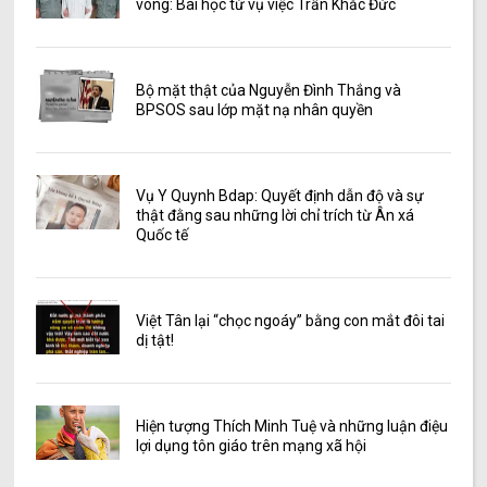
vong: Bài học từ vụ việc Trần Khắc Đức
Bộ mặt thật của Nguyễn Đình Thắng và
BPSOS sau lớp mặt nạ nhân quyền
Vụ Y Quynh Bdap: Quyết định dẫn độ và sự
thật đằng sau những lời chỉ trích từ Ân xá
Quốc tế
Việt Tân lại “chọc ngoáy” bằng con mắt đôi tai
dị tật!
Hiện tượng Thích Minh Tuệ và những luận điệu
lợi dụng tôn giáo trên mạng xã hội