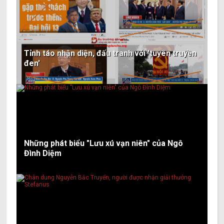
Tỉnh táo nhận diện, đấu tranh với 'tuyên truyền
đen'
Những phát biểu "Lưu xú vạn niên" của Ngô
Đình Diệm