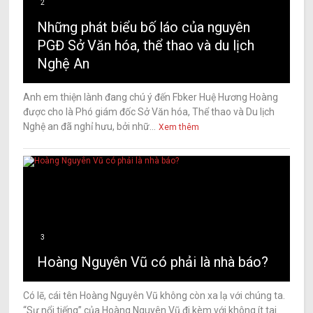
2
Những phát biểu bố láo của nguyên
PGĐ Sở Văn hóa, thể thao và du lịch
Nghệ An
Anh em thiện lành đang chú ý đến Fbker Huệ Hương Hoàng
được cho là Phó giám đốc Sở Văn hóa, Thể thao và Du lịch
Nghệ an đã nghỉ hưu, bởi nhữ...
Xem thêm
3
Hoàng Nguyên Vũ có phải là nhà báo?
Có lẽ, cái tên Hoàng Nguyên Vũ không còn xa lạ với chúng ta.
“Sự nổi tiếng” của Hoàng Nguyên Vũ đi kèm với không ít tai