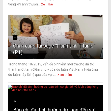
tiếng khi anh thườn...
Xem thêm
4
Chân dung fanpage “Hành tinh Titanic”
(P1)
Trong tháng 10/2019, vấn đề ô nhiễm môi trường đã trở
thành một tâm điểm chú ý của dư luận Việt Nam. Hiệu ứng
dư luận này là hệ quả của vụ c...
Xem thêm
5
Báo chí đã định hướng dư luận đến sự