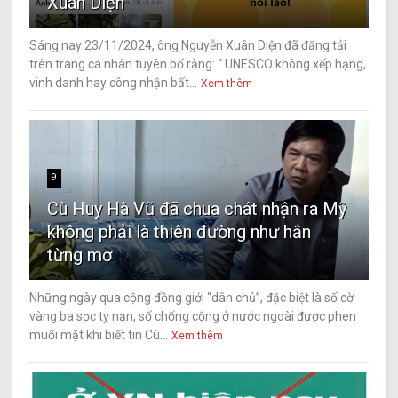
Xuân Diện
Sáng nay 23/11/2024, ông Nguyễn Xuân Diện đã đăng tải
trên trang cá nhân tuyên bố rằng: “ UNESCO không xếp hạng,
vinh danh hay công nhận bất...
Xem thêm
9
Cù Huy Hà Vũ đã chua chát nhận ra Mỹ
không phải là thiên đường như hắn
từng mơ
Những ngày qua cộng đồng giới “dân chủ”, đặc biệt là số cờ
vàng ba sọc tỵ nạn, số chống cộng ở nước ngoài được phen
muối mặt khi biết tin Cù...
Xem thêm