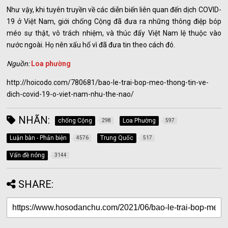
Như vậy, khi tuyên truyền về các diễn biến liên quan đến dịch COVID-
19 ở Việt Nam, giới chống Cộng đã đưa ra những thông điệp bóp
méo sự thật, vô trách nhiệm, và thúc đẩy Việt Nam lệ thuộc vào
nước ngoài. Họ nên xấu hổ vì đã đưa tin theo cách đó.
Nguồn:
Loa phường
http://hoicodo.com/780681/bao-le-trai-bop-meo-thong-tin-ve-
dich-covid-19-o-viet-nam-nhu-the-nao/
NHÃN:
chống Cộng
Loa Phường
298
597
Luận bàn - Phản biện
Trung Quốc
4576
517
Vấn đề nóng
3144
SHARE: