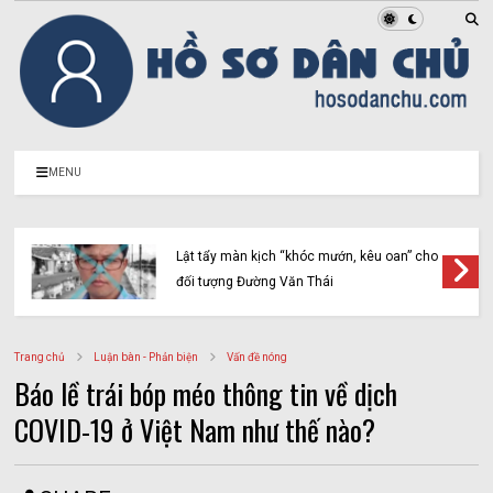
MENU
Lật tẩy màn kịch “khóc mướn, kêu oan” cho
đối tượng Đường Văn Thái
Trang chủ
Luận bàn - Phản biện
Vấn đề nóng
Báo lề trái bóp méo thông tin về dịch
COVID-19 ở Việt Nam như thế nào?