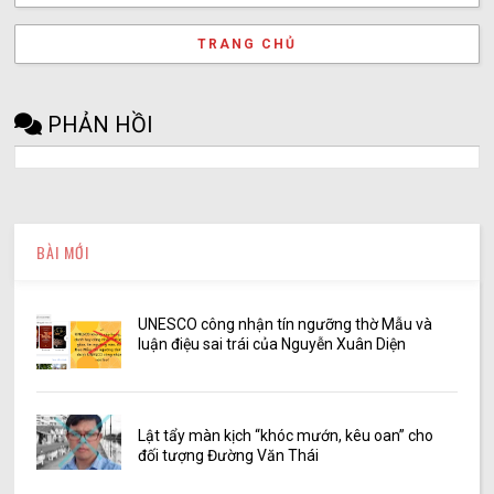
TRANG CHỦ
PHẢN HỒI
BÀI MỚI
UNESCO công nhận tín ngưỡng thờ Mẫu và
luận điệu sai trái của Nguyễn Xuân Diện
Lật tẩy màn kịch “khóc mướn, kêu oan” cho
đối tượng Đường Văn Thái