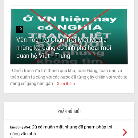
10
Văn Toàn và Chân Trời Mới Media
những kẻ đang cố tình phá hoại mối
quan hệ Việt - Trung
Chiến tranh đã trở thành quá khứ, toàn Đảng, toàn dân và
toàn quân ta cùng với các nước đã từng gây chiến với nước ta
đang cố gắng hàn gắn...
Xem thêm
PHẢN HỒI MỚI
Dù có muôn mặt nhưng đã phạm pháp thì
kimdongvt54:
cũng vẫn phả...