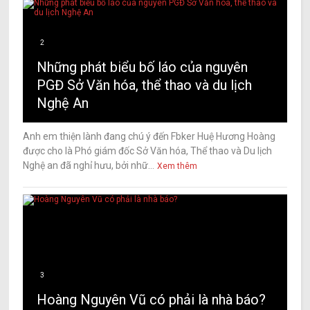
2
Những phát biểu bố láo của nguyên
PGĐ Sở Văn hóa, thể thao và du lịch
Nghệ An
Anh em thiện lành đang chú ý đến Fbker Huệ Hương Hoàng
được cho là Phó giám đốc Sở Văn hóa, Thể thao và Du lịch
Nghệ an đã nghỉ hưu, bởi nhữ...
Xem thêm
3
Hoàng Nguyên Vũ có phải là nhà báo?