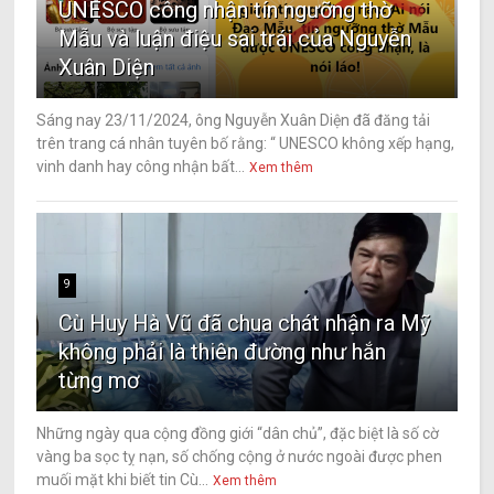
UNESCO công nhận tín ngưỡng thờ
Mẫu và luận điệu sai trái của Nguyễn
Xuân Diện
Sáng nay 23/11/2024, ông Nguyễn Xuân Diện đã đăng tải
trên trang cá nhân tuyên bố rằng: “ UNESCO không xếp hạng,
vinh danh hay công nhận bất...
Xem thêm
9
Cù Huy Hà Vũ đã chua chát nhận ra Mỹ
không phải là thiên đường như hắn
từng mơ
Những ngày qua cộng đồng giới “dân chủ”, đặc biệt là số cờ
vàng ba sọc tỵ nạn, số chống cộng ở nước ngoài được phen
muối mặt khi biết tin Cù...
Xem thêm