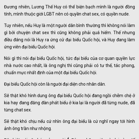
Đương nhiên, Lương Thế Huy có thể biện bạch mình là người đồng
tính, mình thuộc giới LGBT nên có quyền chat sex, có quyền nude.
Tuy nhiên, nếu Huy là một người dân bình thường thì không nói làm
gì bởi chuyện chat sex thì cũng không phải quá hiếm. Thế nhưng
điều đáng nói là Huy ra ứng cử đại biểu Quốc hội, và Huy đang làm
ứng viên đại biểu Quốc hội.
Nói gì thì nói đại biểu Quốc hội, tức đại biểu của cơ quan quyền lực
nhà nước cao nhất, là ông nghị thì cũng phải có tư thế, tác phong,
chuẩn mực nhất định của một đại biểu Quốc hội.
Đại biểu Quốc hội còn là người đại diện cho nhân dân.
Sẽ thật khó hình dung ông đại biểu Quốc hội đang ngồi chễm chệ ở
kia hay đang đăng đàn phát biểu ở kia lại là người đã từng nude, đã
từng chat sex.
Sẽ thật khó chịu nếu cứ nhìn ông đại biểu là cứ nghĩ ngay tới hình
ảnh ông trần như nhộng.