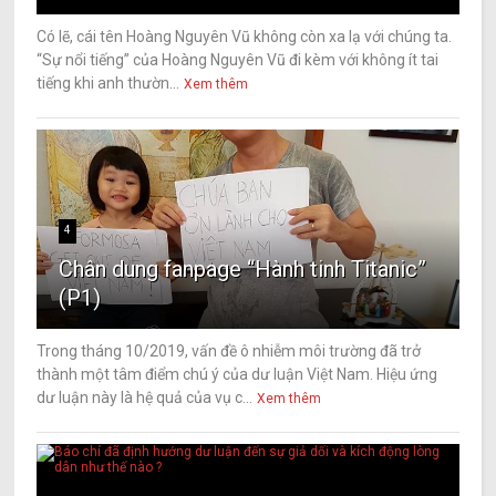
Có lẽ, cái tên Hoàng Nguyên Vũ không còn xa lạ với chúng ta.
“Sự nổi tiếng” của Hoàng Nguyên Vũ đi kèm với không ít tai
tiếng khi anh thườn...
Xem thêm
4
Chân dung fanpage “Hành tinh Titanic”
(P1)
Trong tháng 10/2019, vấn đề ô nhiễm môi trường đã trở
thành một tâm điểm chú ý của dư luận Việt Nam. Hiệu ứng
dư luận này là hệ quả của vụ c...
Xem thêm