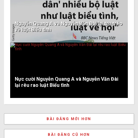
Nguyễn Quang A và Nguyễn Văn Đài lại tru tréo
về luật Biểu tình
Nực cười Nguyễn Quang A và Nguyễn Văn Đài
lại rêu rao luật Biểu tình
BÀI ĐĂNG MỚI HƠN
BÀI ĐĂNG CŨ HƠN