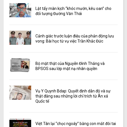
Lật tẩy màn kịch “khóc mướn, kêu oan” cho
đối tượng Đường Văn Thái
Cảnh giác trước luận điệu của phản động lưu
vong: Bài học từ vụ việc Trần Khắc Đức
Bộ mặt thật của Nguyễn Đình Thắng và
BPSOS sau lớp mặt nạ nhân quyền
Vụ Y Quynh Bdap: Quyết định dẫn độ và sự
thật đằng sau những lời chỉ trích từ Ân xá
Quốc tế
Việt Tân lại “chọc ngoáy” bằng con mắt đôi tai