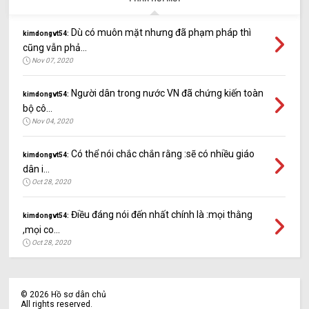
Dù có muôn mặt nhưng đã phạm pháp thì
kimdongvt54:
cũng vẫn phả...
Nov 07, 2020
Người dân trong nước VN đã chứng kiến toàn
kimdongvt54:
bộ cô...
Nov 04, 2020
Có thể nói chắc chắn rằng :sẽ có nhiều giáo
kimdongvt54:
dân i...
Oct 28, 2020
Điều đáng nói đến nhất chính là :mọi thằng
kimdongvt54:
,mọi co...
Oct 28, 2020
©
2026
Hồ sơ dân chủ
All rights reserved.