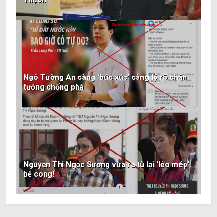
Ngô Tường An càng ‘bức xúc’ càng lộ rõ chân
tướng chống phá
Nguyễn Thị Ngọc Sương vừa ra tù lại ‘lẻo mép’
bẻ cong!