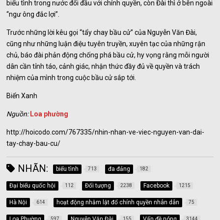
biểu tình trong nước đối đầu với chính quyền, còn Đài thì ở bên ngoài
“ngư ông đắc lợi”.
Trước những lời kêu gọi “tẩy chay bầu cử” của Nguyễn Văn Đài,
cũng như những luận điệu tuyên truyền, xuyên tạc của những rận
chủ, báo đài phản động chống phá bầu cử, hy vọng rằng mỗi người
dân cần tỉnh táo, cảnh giác, nhận thức đầy đủ về quyền và trách
nhiệm của mình trong cuộc bầu cử sắp tới.
Biển Xanh
Nguồn:
Loa phường
http://hoicodo.com/767335/nhin-nhan-ve-viec-nguyen-van-dai-
tay-chay-bau-cu/
NHÃN:
biểu tình
đa đảng
713
182
Đại biểu quốc hội
Đối tượng
Facebook
112
2238
1215
Hà Nội
hoạt động nhằm lật đổ chính quyền nhân dân
614
75
Loa Phường
Nguyễn Văn Đài
Vấn đề nóng
597
155
3144