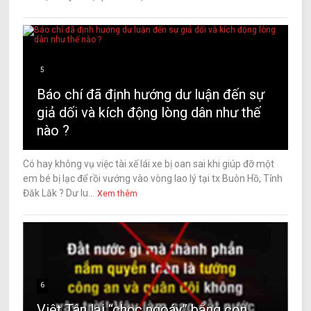
5
Báo chí đã định hướng dư luận đến sự
giả dối và kích động lòng dân như thế
nào ?
Có hay không vụ việc tài xế lái xe bị oan sai khi giúp đỡ một
em bé bị lạc để rồi vướng vào vòng lao lý tại tx Buôn Hồ, Tỉnh
Đăk Lăk ? Dư lu...
Xem thêm
6
Việt Tân lại “chọc ngoáy” bằng con