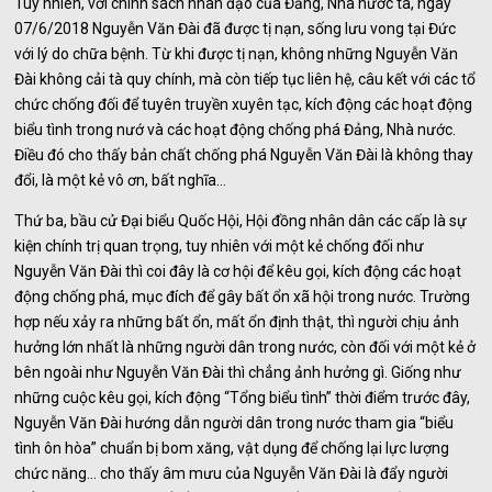
Tuy nhiên, với chính sách nhân đạo của Đảng, Nhà nước ta, ngày
07/6/2018 Nguyễn Văn Đài đã được tị nạn, sống lưu vong tại Đức
với lý do chữa bệnh. Từ khi được tị nạn, không những Nguyễn Văn
Đài không cải tà quy chính, mà còn tiếp tục liên hệ, câu kết với các tổ
chức chống đối để tuyên truyền xuyên tạc, kích động các hoạt động
biểu tình trong nướ và các hoạt động chống phá Đảng, Nhà nước.
Điều đó cho thấy bản chất chống phá Nguyễn Văn Đài là không thay
đổi, là một kẻ vô ơn, bất nghĩa…
Thứ ba, bầu cử Đại biểu Quốc Hội, Hội đồng nhân dân các cấp là sự
kiện chính trị quan trọng, tuy nhiên với một kẻ chống đối như
Nguyễn Văn Đài thì coi đây là cơ hội để kêu gọi, kích động các hoạt
động chống phá, mục đích để gây bất ổn xã hội trong nước. Trường
hợp nếu xảy ra những bất ổn, mất ổn định thật, thì người chịu ảnh
hưởng lớn nhất là những người dân trong nước, còn đối với một kẻ ở
bên ngoài như Nguyễn Văn Đài thì chẳng ảnh hưởng gì. Giống như
những cuộc kêu gọi, kích động “Tổng biểu tình” thời điểm trước đây,
Nguyễn Văn Đài hướng dẫn người dân trong nước tham gia “biểu
tình ôn hòa” chuẩn bị bom xăng, vật dụng để chống lại lực lượng
chức năng… cho thấy âm mưu của Nguyễn Văn Đài là đẩy người