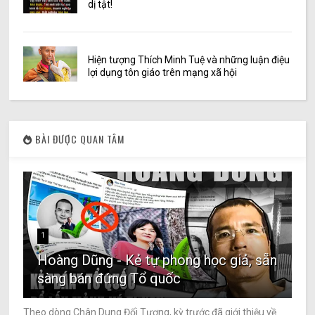
dị tật!
Hiện tượng Thích Minh Tuệ và những luận điệu
lợi dụng tôn giáo trên mạng xã hội
BÀI ĐƯỢC QUAN TÂM
1
Hoàng Dũng - Kẻ tự phong học giả, sẵn
sàng bán đứng Tổ quốc
Theo dòng Chân Dung Đối Tượng, kỳ trước đã giới thiệu về