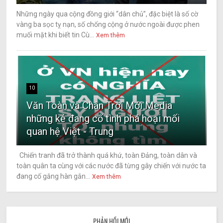
Những ngày qua cộng đồng giới “dân chủ”, đặc biệt là số cờ
vàng ba sọc tỵ nạn, số chống cộng ở nước ngoài được phen
muối mặt khi biết tin Cù...
Xem thêm
10
Văn Toàn và Chân Trời Mới Media
những kẻ đang cố tình phá hoại mối
quan hệ Việt - Trung
Chiến tranh đã trở thành quá khứ, toàn Đảng, toàn dân và
toàn quân ta cùng với các nước đã từng gây chiến với nước ta
đang cố gắng hàn gắn...
Xem thêm
PHẢN HỒI MỚI