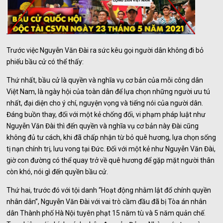
Trước việc Nguyễn Văn Đài ra sức kêu gọi người dân không đi bỏ
phiếu bầu cử có thể thấy:
Thứ nhất, bầu cử là quyền và nghĩa vụ cơ bản của mỗi công dân
Việt Nam, là ngày hội của toàn dân để lựa chọn những người ưu tú
nhất, đại diện cho ý chí, nguyện vọng và tiếng nói của người dân.
Đáng buồn thay, đối với một kẻ chống đối, vi phạm pháp luật như
Nguyễn Văn Đài thì đến quyền và nghĩa vụ cơ bản này Đài cũng
không đủ tư cách, khi đã chấp nhận từ bỏ quê hương, lựa chọn sống
tị nạn chính trị, lưu vong tại Đức. Đối với một kẻ như Nguyễn Văn Đài,
giờ con đường có thể quay trở về quê hương để gặp mặt người thân
còn khó, nói gì đến quyền bầu cử.
Thứ hai, trước đó với tội danh “Hoạt động nhằm lật đổ chính quyền
nhân dân”, Nguyễn Văn Đài với vai trò cầm đầu đã bị Tòa án nhân
dân Thành phố Hà Nội tuyên phạt 15 năm tù và 5 năm quản chế.