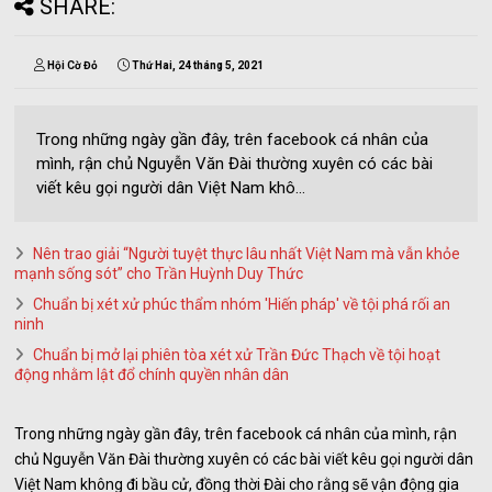
SHARE:
Hội Cờ Đỏ
Thứ Hai, 24 tháng 5, 2021
Trong những ngày gần đây, trên facebook cá nhân của
mình, rận chủ Nguyễn Văn Đài thường xuyên có các bài
viết kêu gọi người dân Việt Nam khô...
Nên trao giải “Người tuyệt thực lâu nhất Việt Nam mà vẫn khỏe
mạnh sống sót” cho Trần Huỳnh Duy Thức
Chuẩn bị xét xử phúc thẩm nhóm 'Hiến pháp' về tội phá rối an
ninh
Chuẩn bị mở lại phiên tòa xét xử Trần Đức Thạch về tội hoạt
động nhằm lật đổ chính quyền nhân dân
Trong những ngày gần đây, trên facebook cá nhân của mình, rận
chủ Nguyễn Văn Đài thường xuyên có các bài viết kêu gọi người dân
Việt Nam không đi bầu cử, đồng thời Đài cho rằng sẽ vận động gia