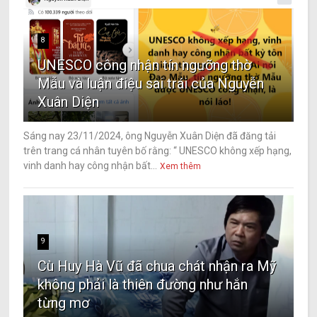
8
UNESCO công nhận tín ngưỡng thờ
Mẫu và luận điệu sai trái của Nguyễn
Xuân Diện
Sáng nay 23/11/2024, ông Nguyễn Xuân Diện đã đăng tải
trên trang cá nhân tuyên bố rằng: “ UNESCO không xếp hạng,
vinh danh hay công nhận bất...
Xem thêm
9
Cù Huy Hà Vũ đã chua chát nhận ra Mỹ
không phải là thiên đường như hắn
từng mơ