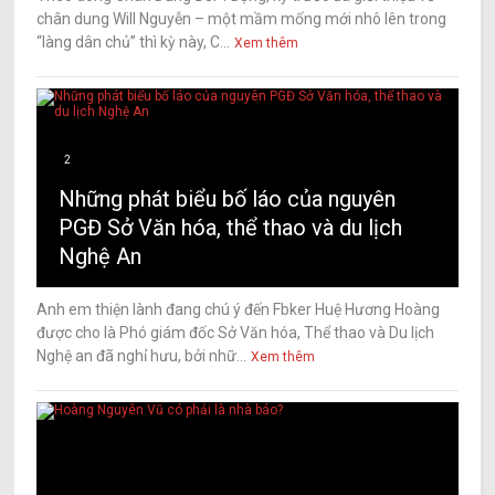
chân dung Will Nguyễn – một mầm mống mới nhô lên trong
“làng dân chủ” thì kỳ này, C...
Xem thêm
2
Những phát biểu bố láo của nguyên
PGĐ Sở Văn hóa, thể thao và du lịch
Nghệ An
Anh em thiện lành đang chú ý đến Fbker Huệ Hương Hoàng
được cho là Phó giám đốc Sở Văn hóa, Thể thao và Du lịch
Nghệ an đã nghỉ hưu, bởi nhữ...
Xem thêm