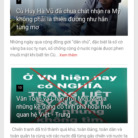
9
Cù Huy Hà Vũ đã chua chát nhận ra Mỹ
không phải là thiên đường như hắn
từng mơ
Những ngày qua cộng đồng giới “dân chủ”, đặc biệt là số cờ
vàng ba sọc tỵ nạn, số chống cộng ở nước ngoài được phen
muối mặt khi biết tin Cù...
Xem thêm
10
Văn Toàn và Chân Trời Mới Media
những kẻ đang cố tình phá hoại mối
quan hệ Việt - Trung
Chiến tranh đã trở thành quá khứ, toàn Đảng, toàn dân và
toàn quân ta cùng với các nước đã từng gây chiến với nước ta