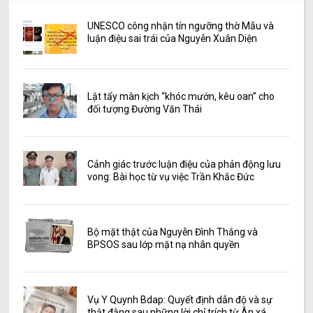
UNESCO công nhận tín ngưỡng thờ Mẫu và
luận điệu sai trái của Nguyễn Xuân Diện
Lật tẩy màn kịch “khóc mướn, kêu oan” cho
đối tượng Đường Văn Thái
Cảnh giác trước luận điệu của phản động lưu
vong: Bài học từ vụ việc Trần Khắc Đức
Bộ mặt thật của Nguyễn Đình Thắng và
BPSOS sau lớp mặt nạ nhân quyền
Vụ Y Quynh Bdap: Quyết định dẫn độ và sự
thật đằng sau những lời chỉ trích từ Ân xá