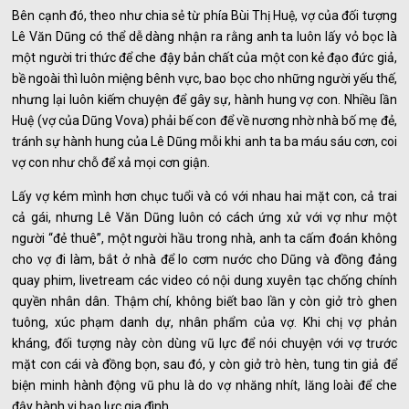
Bên cạnh đó, theo như chia sẻ từ phía Bùi Thị Huệ, vợ của đối tượng
Lê Văn Dũng có thể dễ dàng nhận ra rằng anh ta luôn lấy vỏ bọc là
một người tri thức để che đậy bản chất của một con kẻ đạo đức giả,
bề ngoài thì luôn miệng bênh vực, bao bọc cho những người yếu thế,
nhưng lại luôn kiếm chuyện để gây sự, hành hung vợ con. Nhiều lần
Huệ (vợ của Dũng Vova) phải bế con để về nương nhờ nhà bố mẹ đẻ,
tránh sự hành hung của Lê Dũng mỗi khi anh ta ba máu sáu cơn, coi
vợ con như chỗ để xả mọi cơn giận.
Lấy vợ kém mình hơn chục tuổi và có với nhau hai mặt con, cả trai
cả gái, nhưng Lê Văn Dũng luôn có cách ứng xử với vợ như một
người “đẻ thuê”, một người hầu trong nhà, anh ta cấm đoán không
cho vợ đi làm, bắt ở nhà để lo cơm nước cho Dũng và đồng đảng
quay phim, livetream các video có nội dung xuyên tạc chống chính
quyền nhân dân. Thậm chí, không biết bao lần y còn giở trò ghen
tuông, xúc phạm danh dự, nhân phẩm của vợ. Khi chị vợ phản
kháng, đối tượng này còn dùng vũ lực để nói chuyện với vợ trước
mặt con cái và đồng bọn, sau đó, y còn giở trò hèn, tung tin giả để
biện minh hành động vũ phu là do vợ nhăng nhít, lăng loài để che
đậy hành vi bạo lực gia đình.