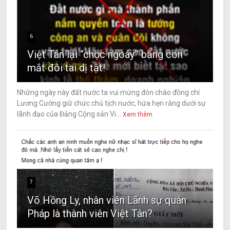
6
Việt Tân lại “chọc ngoáy” bằng con
mắt đôi tai dị tật!
Những ngày này đất nước ta vui mừng đón chào đồng chí
Lương Cường giữ chức chủ tịch nước, hứa hẹn rằng dưới sự
lãnh đạo của Đảng Cộng sản Vi...
Xem thêm
7
Võ Hồng Ly, nhân viên Lãnh sự quán
Pháp là thành viên Việt Tân?