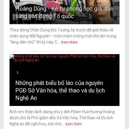
Hoàng Dũng - Kẻ tự phong học giả, sẵn
sàng bán đứng Tổ quốc
Theo dòng Chân Dung Đối Tượng, kỳ trước đã giới thiệu về
chân dung Will Nguyễn – một mầm mống mới nhô lên trong
“làng dân chủ” thì kỳ này, C...
Xem thêm
2
Những phát biểu bố láo của nguyên
PGĐ Sở Văn hóa, thể thao và du lịch
Nghệ An
Anh em thiện lành đang chú ý đến Fbker Huệ Hương Hoàng
được cho là Phó giám đốc Sở Văn hóa, Thể thao và Du lịch
Nghệ an đã nghỉ hưu, bởi nhữ...
Xem thêm