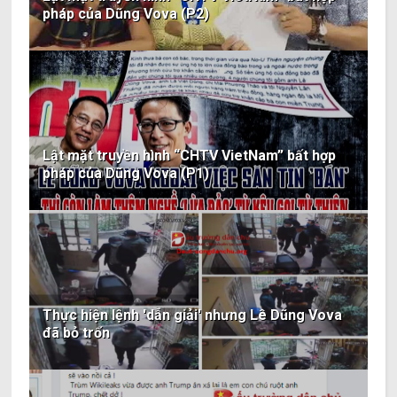
pháp của Dũng Vova (P2)
Lật mặt truyền hình “CHTV VietNam” bất hợp
pháp của Dũng Vova (P1)
Thực hiện lệnh 'dẫn giải' nhưng Lê Dũng Vova
đã bỏ trốn