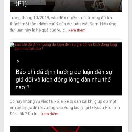
(P1)
Trong tháng 10/2019, vấn đề ô nhiễm môi trường đã trở
thành một tâm điểm chú ý của dư luận Việt Nam. Hiệu ứng
dư luận này là hệ quả của vụ c...
Xem thêm
5
Báo chí đã định hướng dư luận đến sự
giả dối và kích động lòng dân như thế
nào ?
Có hay không vụ việc tài xế lái xe bị oan sai khi giúp đỡ một
em bé bị lạc để rồi vướng vào vòng lao lý tại tx Buôn Hồ, Tỉnh
Đăk Lăk ? Dư lu...
Xem thêm