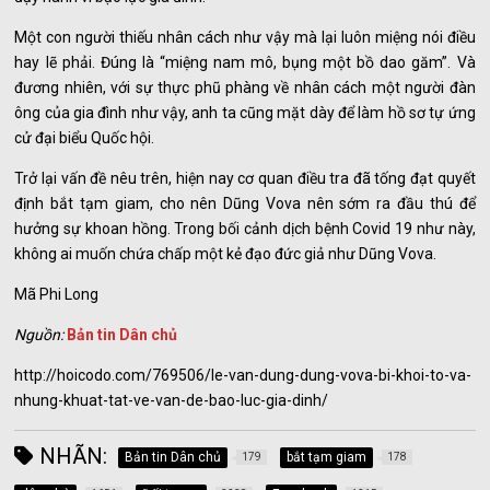
Một con người thiếu nhân cách như vậy mà lại luôn miệng nói điều
hay lẽ phải. Đúng là “miệng nam mô, bụng một bồ dao găm”. Và
đương nhiên, với sự thực phũ phàng về nhân cách một người đàn
ông của gia đình như vậy, anh ta cũng mặt dày để làm hồ sơ tự ứng
cử đại biểu Quốc hội.
Trở lại vấn đề nêu trên, hiện nay cơ quan điều tra đã tống đạt quyết
định bắt tạm giam, cho nên Dũng Vova nên sớm ra đầu thú để
hưởng sự khoan hồng. Trong bối cảnh dịch bệnh Covid 19 như này,
không ai muốn chứa chấp một kẻ đạo đức giả như Dũng Vova.
Mã Phi Long
Nguồn:
Bản tin Dân chủ
http://hoicodo.com/769506/le-van-dung-dung-vova-bi-khoi-to-va-
nhung-khuat-tat-ve-van-de-bao-luc-gia-dinh/
NHÃN:
Bản tin Dân chủ
bắt tạm giam
179
178