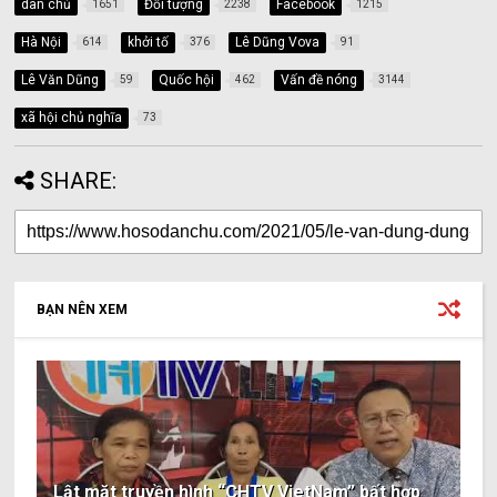
dân chủ
Đối tượng
Facebook
1651
2238
1215
Hà Nội
khởi tố
Lê Dũng Vova
614
376
91
Lê Văn Dũng
Quốc hội
Vấn đề nóng
59
462
3144
xã hội chủ nghĩa
73
SHARE:
BẠN NÊN XEM
Lật mặt truyền hình “CHTV VietNam” bất hợp