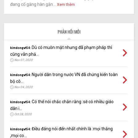
đang cố gắng hàn gắn...
Xem thêm
PHẢN HỒI MỚI
Dù có muôn mặt nhưng đã phạm pháp thì
kimdongvt54:
cũng vẫn phả...
Nov 07, 2020
Người dân trong nước VN đã chứng kiến toàn
kimdongvt54:
bộ cô...
Nov 04, 2020
Có thể nói chắc chắn rằng :sẽ có nhiều giáo
kimdongvt54:
dân i...
Oct 28, 2020
Điều đáng nói đến nhất chính là :mọi thằng
kimdongvt54:
,mọi co...