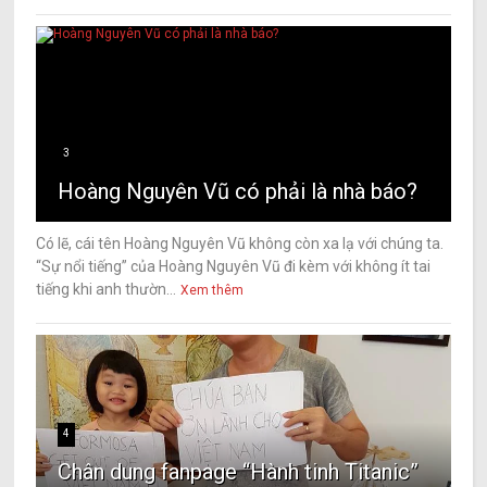
3
Hoàng Nguyên Vũ có phải là nhà báo?
Có lẽ, cái tên Hoàng Nguyên Vũ không còn xa lạ với chúng ta.
“Sự nổi tiếng” của Hoàng Nguyên Vũ đi kèm với không ít tai
tiếng khi anh thườn...
Xem thêm
4
Chân dung fanpage “Hành tinh Titanic”