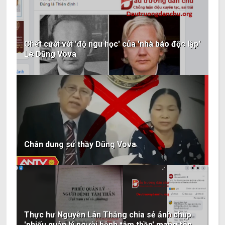
Chết cười với 'độ ngu học' của 'nhà báo độc lập'
Lê Dũng Vova
Chân dung sư thầy Dũng Vova
Thực hư Nguyễn Lân Thắng chia sẻ ảnh chụp
'phiếu quản lý người bệnh tâm thần' mang tên