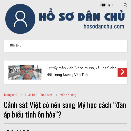
MENU
Lật tẩy màn kịch “khóc mướn, kêu oan” cho
đối tượng Đường Văn Thái
Trang chủ
Luận bàn - Phản biện
Vấn đề nóng
Cảnh sát Việt có nên sang Mỹ học cách “đàn
áp biểu tình ôn hòa”?