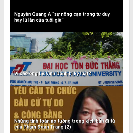
Nguyễn Quang A “sự nông cạn trong tư duy
hay lú lẫn của tuổi già”
Vì sao ông Lê Vinh Danh bị kỷ luật?
Những tính toán ảo tưởng trong kịch bản đi tù
của Phạm Đoan Trang (2)