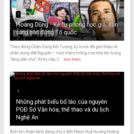
1
Hoàng Dũng - Kẻ tự phong học giả, sẵn
sàng bán đứng Tổ quốc
Theo dòng Chân Dung Đối Tượng, kỳ trước đã giới thiệu về
chân dung Will Nguyễn – một mầm mống mới nhô lên trong
“làng dân chủ” thì kỳ này, C...
Xem thêm
2
Những phát biểu bố láo của nguyên
PGĐ Sở Văn hóa, thể thao và du lịch
Nghệ An
Anh em thiện lành đang chú ý đến Fbker Huệ Hương Hoàng