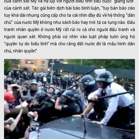
của cảnh sát Mỹ và hệ lụy với người biểu tình sau cuộc “giăng lưới”
của cảnh sát. Tác gải biên dịch bài báo bình luận, “tuy bản báo cáo
tuy khá dài nhưng cũng cấp cho ta cái nhìn đầy đủ về hệ thống “dân
chủ” của nước Mỹ không như sách báo hay mô tả ca tụng nào. Đấu
tranh nhân quyền ở nước Mỹ rất rủi ro cả cho người đấu tranh và
người quan sát. Không phải cứ nhìn vào luật pháp luôn ủng hộ
“quyền tự do biểu tình” mà cho rằng đất nước đó là mẫu hình dân
chủ, nhân quyền”.