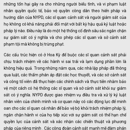
những tổn hại gây ra cho những người biểu tình, và vi phạm luật
nhân quyền quốc tế, bảo vệ quyền công dân theo hiến pháp và
hướng dẫn của NYPD, các sĩ quan cảnh sát và người giám sát của
họ không có khả năng phải đối mặt với bất kỳ hậu quả kỷ luật hoặc
pháp lý nào. Điều này là do một hệ thống cố định sâu sắc ngăn chặn
sự giám sát có ý nghĩa và cho phép các sĩ quan và sở cảnh sát
phạm tội mà không bị trừng phạt.
Các cấu trúc hiện có ở Hoa Kỳ để buộc các sĩ quan cảnh sát phải
chịu trách nhiệm về các hành vi sai trái và lạm dụng phần lớn là
không hiệu quả. Trong những năm qua, các nhà lập pháp đã thông
qua luật, các thẩm phán áp đặt các học thuyết, và các sở cảnh sát
và công tố viên đã thực hiện các chính sách và thực tiễn nhằm bảo
vệ một cách có hệ thống các sĩ quan và sở cảnh sát khỏi sự giám
sát có ý nghĩa. NYPD được giao nhiệm vụ điều tra và xử lý kỷ luật
nhân viên của chính mình và cơ quan này có các động lực để minh
oan cho các sĩ quan cá nhân để bảo vệ bộ khỏi trách nhiệm pháp lý,
ngăn chặn hành vi của họ tiếp xúc với sự giám sát có thể hạn chế
quyền lực của cảnh sát và xác nhận các chiến thuật và phương
pháp của riêng mình . Các công đoàn cảnh sát mạnh mẽ đàm phán