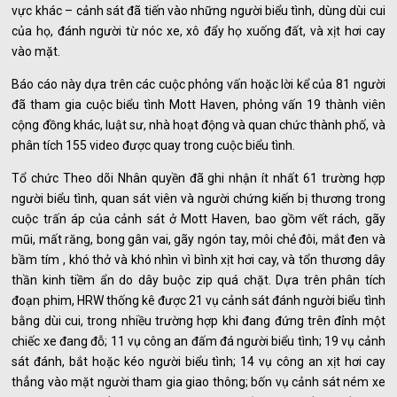
vực khác – cảnh sát đã tiến vào những người biểu tình, dùng dùi cui
của họ, đánh người từ nóc xe, xô đẩy họ xuống đất, và xịt hơi cay
vào mặt.
Báo cáo này dựa trên các cuộc phỏng vấn hoặc lời kể của 81 người
đã tham gia cuộc biểu tình Mott Haven, phỏng vấn 19 thành viên
cộng đồng khác, luật sư, nhà hoạt động và quan chức thành phố, và
phân tích 155 video được quay trong cuộc biểu tình.
Tổ chức Theo dõi Nhân quyền đã ghi nhận ít nhất 61 trường hợp
người biểu tình, quan sát viên và người chứng kiến ​​bị thương trong
cuộc trấn áp của cảnh sát ở Mott Haven, bao gồm vết rách, gãy
mũi, mất răng, bong gân vai, gãy ngón tay, môi chẻ đôi, mắt đen và
bầm tím , khó thở và khó nhìn vì bình xịt hơi cay, và tổn thương dây
thần kinh tiềm ẩn do dây buộc zip quá chặt. Dựa trên phân tích
đoạn phim, HRW thống kê được 21 vụ cảnh sát đánh người biểu tình
bằng dùi cui, trong nhiều trường hợp khi đang đứng trên đỉnh một
chiếc xe đang đỗ; 11 vụ công an đấm đá người biểu tình; 19 vụ cảnh
sát đánh, bắt hoặc kéo người biểu tình; 14 vụ công an xịt hơi cay
thẳng vào mặt người tham gia giao thông; bốn vụ cảnh sát ném xe