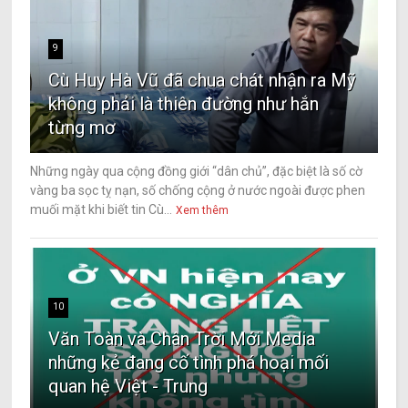
9
Cù Huy Hà Vũ đã chua chát nhận ra Mỹ
không phải là thiên đường như hắn
từng mơ
Những ngày qua cộng đồng giới “dân chủ”, đặc biệt là số cờ
vàng ba sọc tỵ nạn, số chống cộng ở nước ngoài được phen
muối mặt khi biết tin Cù...
Xem thêm
10
Văn Toàn và Chân Trời Mới Media
những kẻ đang cố tình phá hoại mối
quan hệ Việt - Trung