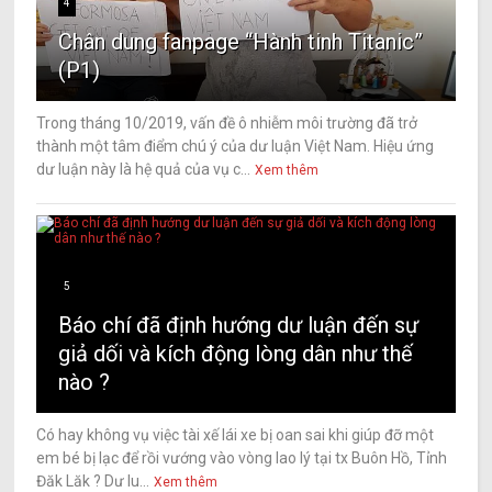
4
Chân dung fanpage “Hành tinh Titanic”
(P1)
Trong tháng 10/2019, vấn đề ô nhiễm môi trường đã trở
thành một tâm điểm chú ý của dư luận Việt Nam. Hiệu ứng
dư luận này là hệ quả của vụ c...
Xem thêm
5
Báo chí đã định hướng dư luận đến sự
giả dối và kích động lòng dân như thế
nào ?
Có hay không vụ việc tài xế lái xe bị oan sai khi giúp đỡ một
em bé bị lạc để rồi vướng vào vòng lao lý tại tx Buôn Hồ, Tỉnh
Đăk Lăk ? Dư lu...
Xem thêm