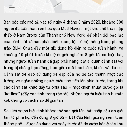
Bàn báo cáo mô tả, vào tối ngày 4 tháng 6 năm 2020, khoảng 300
người đã tuần hành ôn hòa qua Mott Haven, một khu phố thu nhập
thấp ở Nam Bronx của Thành phố New York, để phản đối bạo lực
của cảnh sát và nạn phân biệt chủng tộc có hệ thống trong phong
trào BLM. Chưa đầy một giờ đồng hồ diễn ra cuộc tuần hành, và
khoảng 10 phút trước khi lệnh giới nghiêm 8 giờ tối có hiệu lực,
những người tuần hành đã gặp phải hàng loạt sĩ quan cảnh sát với
trang bị chống bạo động, bao gồm mũ bảo hiểm, khiên và dùi cui.
Cảnh sát xe đạp sử dụng xe đạp của họ để tạo thành một bức
tường và ngăn những người biểu tình tiến lên phía trước, trong khi
các cảnh sát khác đẩy từ phía sau – một chiến thuật được gọi là
“kettling” (đẩy vào tình trạng rắc rối). Những người biểu tình bị mắc
kẹt, không có cách nào để giải tán.
Sau khi người biểu tình không thể nào giải tán, bất chấp cầu xin giải
tán từ phía họ, đến đúng 8 giờ tối – bắt đầu lệnh giới nghiêm toàn
thành phố – được áp dụng vài ngày trước đó do cướp bóc ở các khu