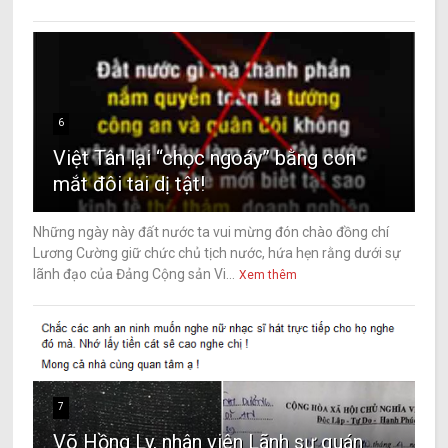
6
Việt Tân lại “chọc ngoáy” bằng con
mắt đôi tai dị tật!
Những ngày này đất nước ta vui mừng đón chào đồng chí
Lương Cường giữ chức chủ tịch nước, hứa hẹn rằng dưới sự
lãnh đạo của Đảng Cộng sản Vi...
Xem thêm
7
Võ Hồng Ly, nhân viên Lãnh sự quán