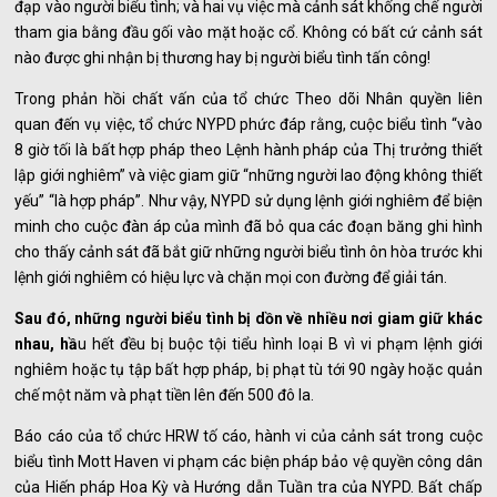
đạp vào người biểu tình; và hai vụ việc mà cảnh sát khống chế người
tham gia bằng đầu gối vào mặt hoặc cổ. Không có bất cứ cảnh sát
nào được ghi nhận bị thương hay bị người biểu tình tấn công!
Trong phản hồi chất vấn của tổ chức Theo dõi Nhân quyền liên
quan đến vụ việc, tổ chức NYPD phức đáp rằng, cuộc biểu tình “vào
8 giờ tối là bất hợp pháp theo Lệnh hành pháp của Thị trưởng thiết
lập giới nghiêm” và việc giam giữ “những người lao động không thiết
yếu” “là hợp pháp”. Như vậy, NYPD sử dụng lệnh giới nghiêm để biện
minh cho cuộc đàn áp của mình đã bỏ qua các đoạn băng ghi hình
cho thấy cảnh sát đã bắt giữ những người biểu tình ôn hòa trước khi
lệnh giới nghiêm có hiệu lực và chặn mọi con đường để giải tán.
Sau đó, những người biểu tình bị dồn về nhiều nơi giam giữ khác
nhau, hầ
u hết đều bị buộc tội tiểu hình loại B vì vi phạm lệnh giới
nghiêm hoặc tụ tập bất hợp pháp, bị phạt tù tới 90 ngày hoặc quản
chế một năm và phạt tiền lên đến 500 đô la.
Báo cáo của tổ chức HRW tố cáo, hành vi của cảnh sát trong cuộc
biểu tình Mott Haven vi phạm các biện pháp bảo vệ quyền công dân
của Hiến pháp Hoa Kỳ và Hướng dẫn Tuần tra của NYPD. Bất chấp