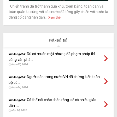
Chiến tranh đã trở thành quá khứ, toàn Đảng, toàn dân và
toàn quân ta cùng với các nước đã từng gây chiến với nước ta
đang cố gắng hàn gắn...
Xem thêm
PHẢN HỒI MỚI
Dù có muôn mặt nhưng đã phạm pháp thì
kimdongvt54:
cũng vẫn phả...
Nov 07, 2020
Người dân trong nước VN đã chứng kiến toàn
kimdongvt54:
bộ cô...
Nov 04, 2020
Có thể nói chắc chắn rằng :sẽ có nhiều giáo
kimdongvt54:
dân i...
Oct 28, 2020