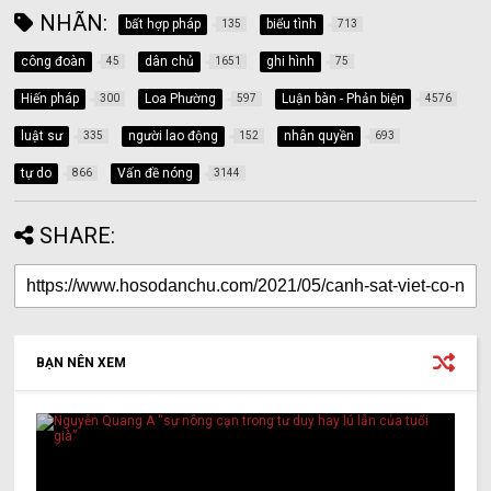
NHÃN:
bất hợp pháp
biểu tình
135
713
công đoàn
dân chủ
ghi hình
45
1651
75
Hiến pháp
Loa Phường
Luận bàn - Phản biện
300
597
4576
luật sư
người lao động
nhân quyền
335
152
693
tự do
Vấn đề nóng
866
3144
SHARE:
BẠN NÊN XEM