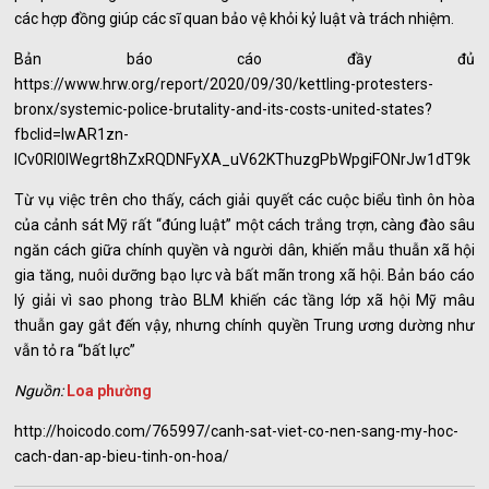
các hợp đồng giúp các sĩ quan bảo vệ khỏi kỷ luật và trách nhiệm.
Bản báo cáo đầy đủ
https://www.hrw.org/report/2020/09/30/kettling-protesters-
bronx/systemic-police-brutality-and-its-costs-united-states?
fbclid=IwAR1zn-
ICv0RI0lWegrt8hZxRQDNFyXA_uV62KThuzgPbWpgiFONrJw1dT9k
Từ vụ việc trên cho thấy, cách giải quyết các cuộc biểu tình ôn hòa
của cảnh sát Mỹ rất “đúng luật” một cách trắng trợn, càng đào sâu
ngăn cách giữa chính quyền và người dân, khiến mẫu thuẫn xã hội
gia tăng, nuôi dưỡng bạo lực và bất mãn trong xã hội. Bản báo cáo
lý giải vì sao phong trào BLM khiến các tầng lớp xã hội Mỹ mâu
thuẫn gay gắt đến vậy, nhưng chính quyền Trung ương dường như
vẫn tỏ ra “bất lực”
Nguồn:
Loa phường
http://hoicodo.com/765997/canh-sat-viet-co-nen-sang-my-hoc-
cach-dan-ap-bieu-tinh-on-hoa/