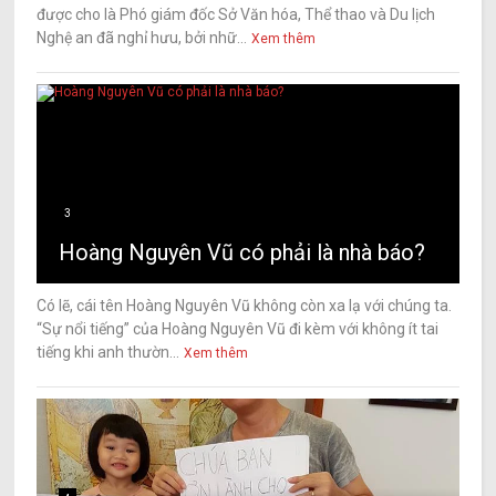
được cho là Phó giám đốc Sở Văn hóa, Thể thao và Du lịch
Nghệ an đã nghỉ hưu, bởi nhữ...
Xem thêm
3
Hoàng Nguyên Vũ có phải là nhà báo?
Có lẽ, cái tên Hoàng Nguyên Vũ không còn xa lạ với chúng ta.
“Sự nổi tiếng” của Hoàng Nguyên Vũ đi kèm với không ít tai
tiếng khi anh thườn...
Xem thêm