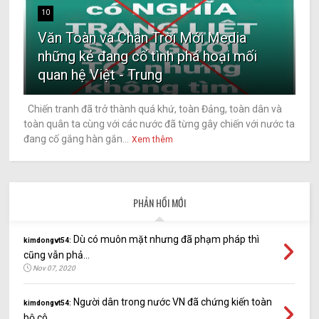
10
Văn Toàn và Chân Trời Mới Media
những kẻ đang cố tình phá hoại mối
quan hệ Việt - Trung
Chiến tranh đã trở thành quá khứ, toàn Đảng, toàn dân và
toàn quân ta cùng với các nước đã từng gây chiến với nước ta
đang cố gắng hàn gắn...
Xem thêm
PHẢN HỒI MỚI
Dù có muôn mặt nhưng đã phạm pháp thì
kimdongvt54:
cũng vẫn phả...
Nov 07, 2020
Người dân trong nước VN đã chứng kiến toàn
kimdongvt54:
bộ cô...