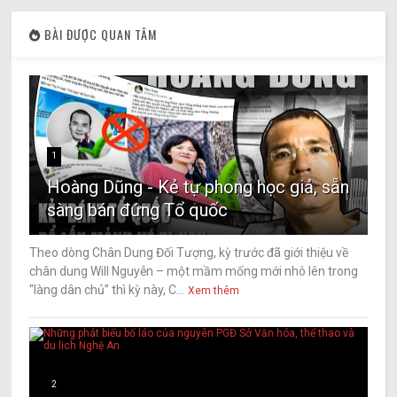
BÀI ĐƯỢC QUAN TÂM
1
Hoàng Dũng - Kẻ tự phong học giả, sẵn
sàng bán đứng Tổ quốc
Theo dòng Chân Dung Đối Tượng, kỳ trước đã giới thiệu về
chân dung Will Nguyễn – một mầm mống mới nhô lên trong
“làng dân chủ” thì kỳ này, C...
Xem thêm
2