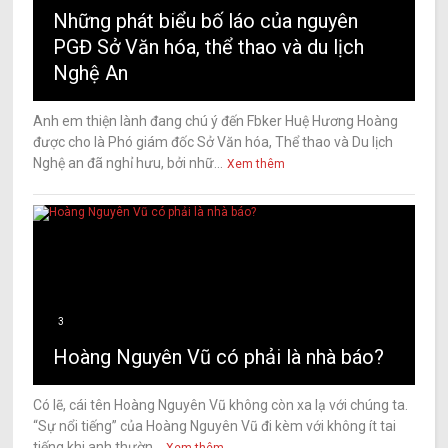
Những phát biểu bố láo của nguyên
PGĐ Sở Văn hóa, thể thao và du lịch
Nghệ An
Anh em thiện lành đang chú ý đến Fbker Huệ Hương Hoàng
được cho là Phó giám đốc Sở Văn hóa, Thể thao và Du lịch
Nghệ an đã nghỉ hưu, bởi nhữ...
Xem thêm
3
Hoàng Nguyên Vũ có phải là nhà báo?
Có lẽ, cái tên Hoàng Nguyên Vũ không còn xa lạ với chúng ta.
“Sự nổi tiếng” của Hoàng Nguyên Vũ đi kèm với không ít tai
tiếng khi anh thườn...