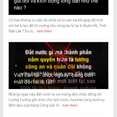
giả dối và kích động lòng dân như thế
nào ?
Có hay không vụ việc tài xế lái xe bị oan sai khi giúp đỡ một
em bé bị lạc để rồi vướng vào vòng lao lý tại tx Buôn Hồ, Tỉnh
Đăk Lăk ? Dư lu...
Xem thêm
6
Việt Tân lại “chọc ngoáy” bằng con
mắt đôi tai dị tật!
Những ngày này đất nước ta vui mừng đón chào đồng chí
Lương Cường giữ chức chủ tịch nước, hứa hẹn rằng dưới sự
lãnh đạo của Đảng Cộng sản Vi...
Xem thêm