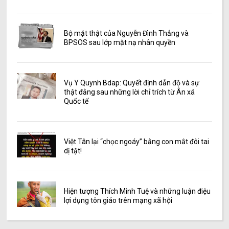
Bộ mặt thật của Nguyễn Đình Thắng và
BPSOS sau lớp mặt nạ nhân quyền
Vụ Y Quynh Bdap: Quyết định dẫn độ và sự
thật đằng sau những lời chỉ trích từ Ân xá
Quốc tế
Việt Tân lại “chọc ngoáy” bằng con mắt đôi tai
dị tật!
Hiện tượng Thích Minh Tuệ và những luận điệu
lợi dụng tôn giáo trên mạng xã hội