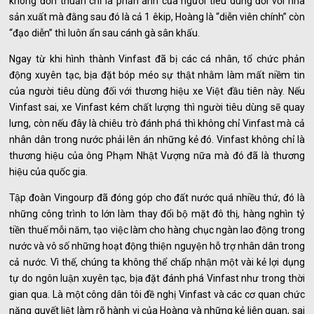
không đơn thuần chỉ là phản ánh của người tiêu dùng đối với nhà
sản xuất mà đằng sau đó là cả 1 êkip, Hoàng là “diễn viên chính” còn
“đạo diễn” thì luôn ẩn sau cánh gà sân khấu.
Ngay từ khi hình thành Vinfast đã bị các cá nhân, tổ chức phản
động xuyên tạc, bịa đặt bóp méo sự thật nhằm làm mất niềm tin
của người tiêu dùng đối với thương hiệu xe Việt đầu tiên này. Nếu
Vinfast sai, xe Vinfast kém chất lượng thì người tiêu dùng sẽ quay
lưng, còn nếu đây là chiêu trò đánh phá thì không chỉ Vinfast mà cả
nhân dân trong nước phải lên án những kẻ đó. Vinfast không chỉ là
thương hiệu của ông Phạm Nhật Vượng nữa mà đó đã là thương
hiệu của quốc gia.
Tập đoàn Vingourp đã đóng góp cho đất nước quá nhiều thứ, đó là
những công trình to lớn làm thay đổi bộ mặt đô thị, hàng nghìn tỷ
tiền thuế mỗi năm, tạo việc làm cho hàng chục ngàn lao động trong
nước và vô số những hoạt động thiện nguyện hỗ trợ nhân dân trong
cả nước. Vì thế, chúng ta không thể chấp nhận một vài kẻ lợi dụng
tự do ngôn luận xuyên tạc, bịa đặt đánh phá Vinfast như trong thời
gian qua. Là một công dân tôi đề nghị Vinfast và các cơ quan chức
năng quyết liệt làm rõ hành vi của Hoàng và những kẻ liên quan, sai