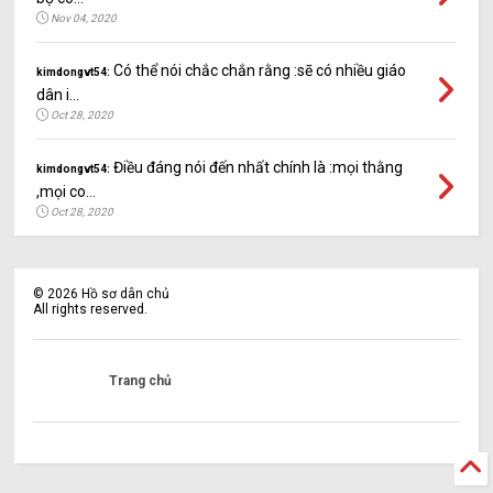
Nov 04, 2020
Có thể nói chắc chắn rằng :sẽ có nhiều giáo
kimdongvt54:
dân i...
Oct 28, 2020
Điều đáng nói đến nhất chính là :mọi thằng
kimdongvt54:
,mọi co...
Oct 28, 2020
©
2026
Hồ sơ dân chủ
All rights reserved.
Trang chủ