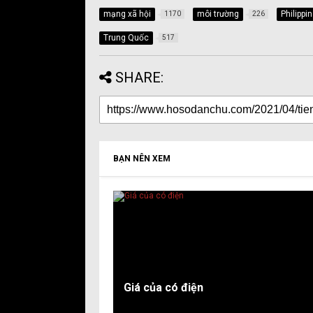
mạng xã hội
môi trường
Philippi
1170
226
Trung Quốc
517
SHARE:
BẠN NÊN XEM
Giá của có điện