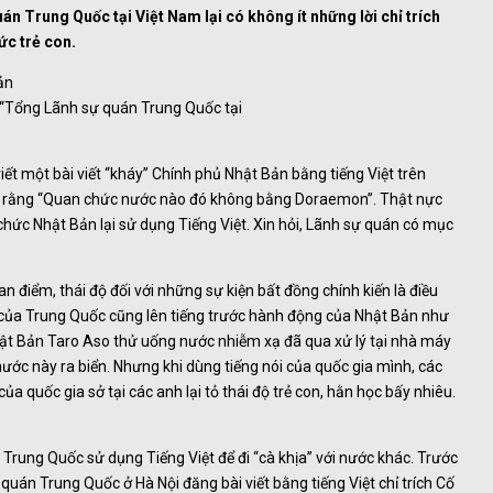
án Trung Quốc tại Việt Nam lại có không ít những lời chỉ trích
ức trẻ con.
n “Tổng Lãnh sự quán Trung Quốc tại
ết một bài viết “kháy” Chính phủ Nhật Bản bằng tiếng Việt trên
” rằng “Quan chức nước nào đó không bằng Doraemon”. Thật nực
 chức Nhật Bản lại sử dụng Tiếng Việt. Xin hỏi, Lãnh sự quán có mục
 điểm, thái độ đối với những sự kiện bất đồng chính kiến là điều
của Trung Quốc cũng lên tiếng trước hành động của Nhật Bản như
ật Bản Taro Aso thử uống nước nhiễm xạ đã qua xử lý tại nhà máy
ước này ra biển. Nhưng khi dùng tiếng nói của quốc gia mình, các
 của quốc gia sở tại các anh lại tỏ thái độ trẻ con, hằn học bấy nhiêu.
 Trung Quốc sử dụng Tiếng Việt để đi “cà khịa” với nước khác. Trước
quán Trung Quốc ở Hà Nội đăng bài viết bằng tiếng Việt chỉ trích Cố