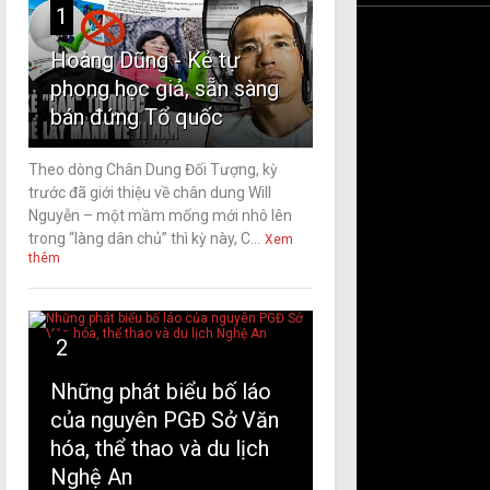
1
Hoàng Dũng - Kẻ tự
phong học giả, sẵn sàng
bán đứng Tổ quốc
Theo dòng Chân Dung Đối Tượng, kỳ
trước đã giới thiệu về chân dung Will
Nguyễn – một mầm mống mới nhô lên
trong “làng dân chủ” thì kỳ này, C...
Xem
thêm
2
Những phát biểu bố láo
của nguyên PGĐ Sở Văn
hóa, thể thao và du lịch
Nghệ An