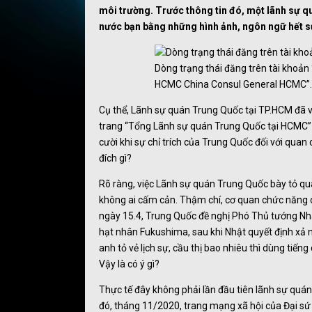
môi trường. Trước thông tin đó, một lãnh sự qu
nước bạn bằng những hình ảnh, ngôn ngữ hết s
Dòng trạng thái đăng trên tài khoả
HCMC China Consul General HCMC”.
Cụ thể, Lãnh sự quán Trung Quốc tại TP.HCM đã vi
trang “Tổng Lãnh sự quán Trung Quốc tại HCMC
cười khi sự chỉ trích của Trung Quốc đối với quan
đích gì?
Rõ ràng, việc Lãnh sự quán Trung Quốc bày tỏ quan
không ai cấm cản. Thậm chí, cơ quan chức năng 
ngày 15.4, Trung Quốc đề nghị Phó Thủ tướng Nh
hạt nhân Fukushima, sau khi Nhật quyết định xả n
anh tỏ vẻ lịch sự, cầu thị bao nhiêu thì dùng tiếng
Vậy là có ý gì?
Thực tế đây không phải lần đầu tiên lãnh sự quán
đó, tháng 11/2020, trang mạng xã hội của Đại sứ 