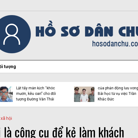
ối tượng
Cảnh giác trước luận đi
Lật tẩy màn kịch “khóc
của phản động lưu vong
mướn, kêu oan” cho đối
Bài học từ vụ việc Trần
tượng Đường Văn Thái
Khắc Đức
xã hội
i là công cụ để kẻ làm khách