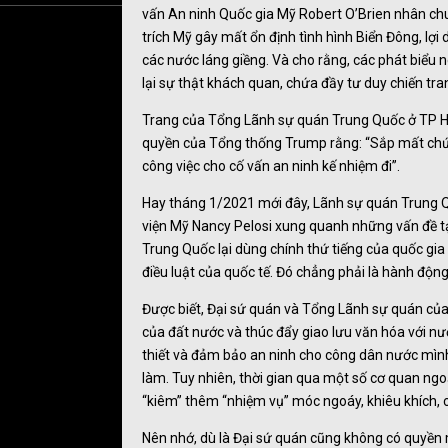
vấn An ninh Quốc gia Mỹ Robert O’Brien nhân chu
trích Mỹ gây mất ổn định tình hình Biển Đông, lợ
các nước láng giềng. Và cho rằng, các phát biểu
lại sự thật khách quan, chứa đầy tư duy chiến tr
Trang của Tổng Lãnh sự quán Trung Quốc ở TP HCM 
quyền của Tổng thống Trump rằng: “Sắp mất chức 
công việc cho cố vấn an ninh kế nhiệm đi”.
Hay tháng 1/2021 mới đây, Lãnh sự quán Trung Qu
viện Mỹ Nancy Pelosi xung quanh những vấn đề tạ
Trung Quốc lại dùng chính thứ tiếng của quốc gia 
điều luật của quốc tế. Đó chẳng phải là hành động
Được biết, Đại sứ quán và Tổng Lãnh sự quán của 
của đất nước và thúc đẩy giao lưu văn hóa với nước
thiết và đảm bảo an ninh cho công dân nước mình
làm. Tuy nhiên, thời gian qua một số cơ quan ng
“kiêm” thêm “nhiệm vụ” móc ngoáy, khiêu khích, c
Nên nhớ, dù là Đại sứ quán cũng không có quyền mu