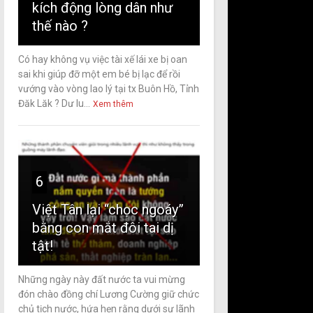
kích động lòng dân như
thế nào ?
Có hay không vụ việc tài xế lái xe bị oan
sai khi giúp đỡ một em bé bị lạc để rồi
vướng vào vòng lao lý tại tx Buôn Hồ, Tỉnh
Đăk Lăk ? Dư lu...
Xem thêm
6
Việt Tân lại “chọc ngoáy”
bằng con mắt đôi tai dị
tật!
Những ngày này đất nước ta vui mừng
đón chào đồng chí Lương Cường giữ chức
chủ tịch nước, hứa hẹn rằng dưới sự lãnh