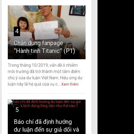
4
Chân dung fanpage
“Hành tinh Titanic” (P1)
Trong tháng 10/2019, vấn đề ô nhiễm
môi trường đã trở thành một tâm điểm
chú ý của dư luận Việt Nam. Hiệu ứng dư
luận này là hệ quả của vụ c...
Xem thêm
5
Báo chí đã định hướng
dư luận đến sự giả dối và