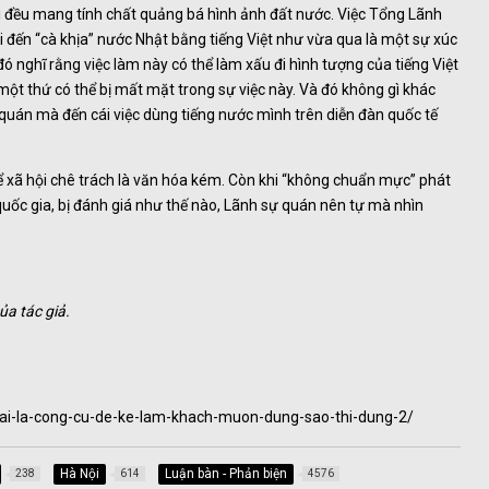
ói đều mang tính chất quảng bá hình ảnh đất nước. Việc Tổng Lãnh
đến “cà khịa” nước Nhật bằng tiếng Việt như vừa qua là một sự xúc
 nghĩ rằng việc làm này có thể làm xấu đi hình tượng của tiếng Việt
 một thứ có thể bị mất mặt trong sự việc này. Và đó không gì khác
uán mà đến cái việc dùng tiếng nước mình trên diễn đàn quốc tế
xã hội chê trách là văn hóa kém. Còn khi “không chuẩn mực” phát
 quốc gia, bị đánh giá như thế nào, Lãnh sự quán nên tự mà nhìn
ủa tác giả.
hai-la-cong-cu-de-ke-lam-khach-muon-dung-sao-thi-dung-2/
Hà Nội
Luận bàn - Phản biện
238
614
4576