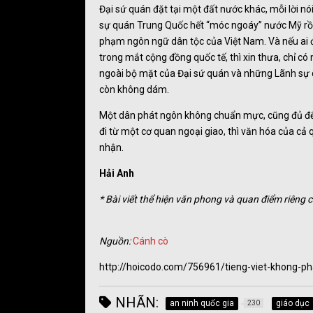
Đại sứ quán đặt tại một đất nước khác, mỗi lời n
sự quán Trung Quốc hết “móc ngoáy” nước Mỹ rồi 
phạm ngôn ngữ dân tộc của Việt Nam. Và nếu ai đó
trong mắt cộng đồng quốc tế, thì xin thưa, chỉ có
ngoài bộ mặt của Đại sứ quán và những Lãnh sự q
còn không dám.
Một dân phát ngôn không chuẩn mực, cũng đủ để 
đi từ một cơ quan ngoại giao, thì văn hóa của cả
nhận.
Hải Anh
* Bài viết thể hiện văn phong và quan điểm riêng c
Nguồn:
Cánh cò
http://hoicodo.com/756961/tieng-viet-khong-p
NHÃN:
an ninh quốc gia
giáo dục
230