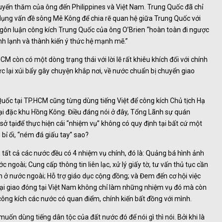
yến thăm của ông đến Philippines và Việt Nam. Trung Quốc đã chỉ
i dụng vấn đề sông Mê Kông để chia rẽ quan hệ giữa Trung Quốc với
 ngôn luận công kích Trung Quốc của ông O’Brien “hoàn toàn đi ngược
anh lạnh và thành kiến ý thức hệ mạnh mẽ.”
còn có một dòng trạng thái với lời lẽ rất khiêu khích đối với chính
lại xúi bẩy gây chuyện khắp nơi, về nước chuẩn bị chuyển giao
ốc tại TP.HCM cũng từng dùng tiếng Việt để công kích Chủ tịch Hạ
i đặc khu Hồng Kông. Điều đáng nói ở đây, Tổng Lãnh sự quán
sở tạiđể thực hiện cái “nhiệm vụ” không có quy định tại bất cứ một
 bỉ ổi, “ném đá giấu tay” sao?
tất cả các nước đều có 4 nhiệm vụ chính, đó là: Quảng bá hình ảnh
 ngoài; Cung cấp thông tin liên lạc, xử lý giấy tờ, tư vấn thủ tục cần
 ở nước ngoài; Hỗ trợ giáo dục cộng đồng; và Đem đến cơ hội việc
oại giao đóng tại Việt Nam không chỉ làm những nhiệm vụ đó mà còn
ông kích các nước có quan điểm, chính kiến bất đồng với mình.
ốn dùng tiếng dân tộc của đất nước đó để nói gì thì nói. Bởi khi là