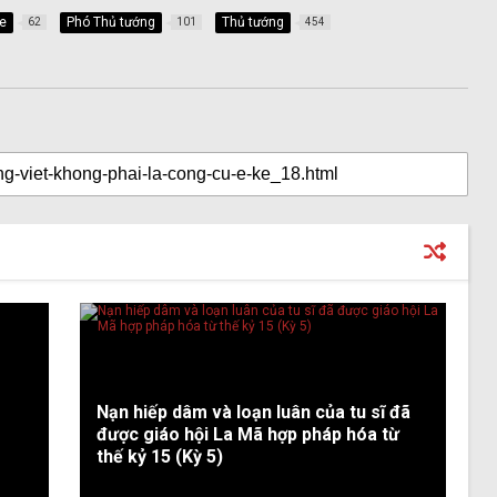
ne
Phó Thủ tướng
Thủ tướng
62
101
454
Nạn hiếp dâm và loạn luân của tu sĩ đã
được giáo hội La Mã hợp pháp hóa từ
thế kỷ 15 (Kỳ 5)