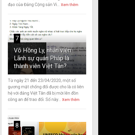
đạo của Đảng Cộng sản Vi...
Xem thêm
7
Võ Hồng Ly, nhân viên
Lãnh sự quán Pháp là
thành viên Việt Tân?
Từ ngày 21 đến 23/04/2020, một số
gương mặt chống đối được cho là có liên
hệ với đảng Việt Tân đã bị mời lên đồn
công an để trao đổi. Số này...
Xem thêm
8