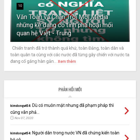
10
Văn Toàn và Chân Trời Mới Media
những kẻ đang cố tình phá hoại mối
quan hệ Việt - Trung
Chiến tranh đã trở thành quá khứ, toàn Đảng, toàn dân và
toàn quân ta cùng với các nước đã từng gây chiến với nước ta
đang cố gắng hàn gắn...
Xem thêm
PHẢN HỒI MỚI
Dù có muôn mặt nhưng đã phạm pháp thì
kimdongvt54:
cũng vẫn phả...
Nov 07, 2020
Người dân trong nước VN đã chứng kiến toàn
kimdongvt54:
bộ cô...