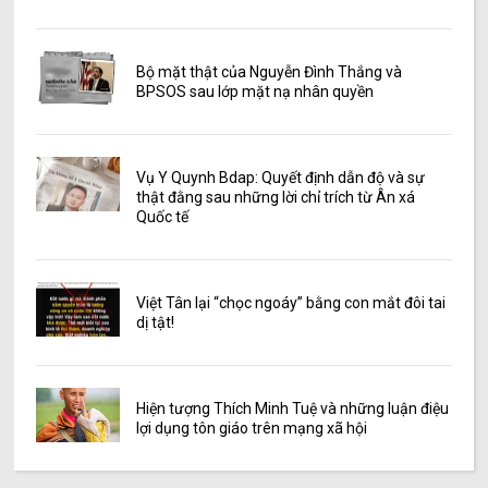
Bộ mặt thật của Nguyễn Đình Thắng và
BPSOS sau lớp mặt nạ nhân quyền
Vụ Y Quynh Bdap: Quyết định dẫn độ và sự
thật đằng sau những lời chỉ trích từ Ân xá
Quốc tế
Việt Tân lại “chọc ngoáy” bằng con mắt đôi tai
dị tật!
Hiện tượng Thích Minh Tuệ và những luận điệu
lợi dụng tôn giáo trên mạng xã hội