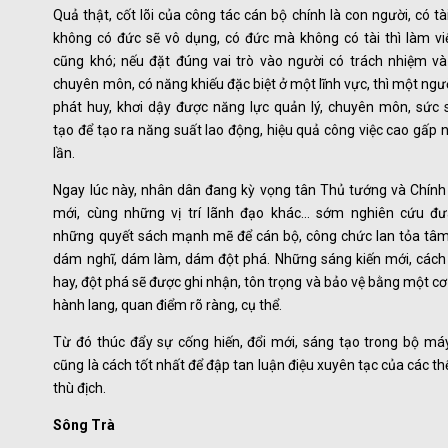
Quả thật, cốt lõi của công tác cán bộ chính là con người, có t
không có đức sẽ vô dụng, có đức mà không có tài thì làm việ
cũng khó; nếu đặt đúng vai trò vào người có trách nhiệm và 
chuyên môn, có năng khiếu đặc biệt ở một lĩnh vực, thì một ngư
phát huy, khơi dậy được năng lực quản lý, chuyên môn, sức 
tạo để tạo ra năng suất lao động, hiệu quả công việc cao gấp 
lần.
Ngay lúc này, nhân dân đang kỳ vọng tân Thủ tướng và Chính
mới, cùng những vị trí lãnh đạo khác… sớm nghiên cứu đư
những quyết sách mạnh mẽ để cán bộ, công chức lan tỏa tâm
dám nghĩ, dám làm, dám đột phá. Những sáng kiến mới, cách
hay, đột phá sẽ được ghi nhận, tôn trọng và bảo vệ bằng một cơ
hành lang, quan điểm rõ ràng, cụ thể.
Từ đó thúc đẩy sự cống hiến, đổi mới, sáng tạo trong bộ máy
cũng là cách tốt nhất để đập tan luận điệu xuyên tạc của các th
thù địch.
Sông Trà