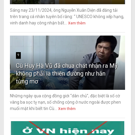
Sáng nay 23/11/2024, ông Nguyễn Xuân Diện đã đăng tải
trên trang cá nhân tuyên bố rằng: “ UNESCO không xếp hạng,
vinh danh hay công nhận bất...
Xem thêm
9
Cù Huy Hà Vũ đã chua chát nhận ra Mỹ
không phải là thiên đường như hắn
từng mơ
Những ngày qua cộng đồng giới “dân chủ”, đặc biệt là số cờ
vàng ba sọc tỵ nạn, số chống cộng ở nước ngoài được phen
muối mặt khi biết tin Cù...
Xem thêm