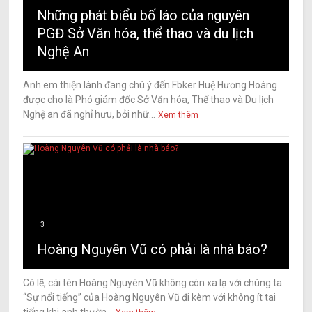
Những phát biểu bố láo của nguyên
PGĐ Sở Văn hóa, thể thao và du lịch
Nghệ An
Anh em thiện lành đang chú ý đến Fbker Huệ Hương Hoàng
được cho là Phó giám đốc Sở Văn hóa, Thể thao và Du lịch
Nghệ an đã nghỉ hưu, bởi nhữ...
Xem thêm
3
Hoàng Nguyên Vũ có phải là nhà báo?
Có lẽ, cái tên Hoàng Nguyên Vũ không còn xa lạ với chúng ta.
“Sự nổi tiếng” của Hoàng Nguyên Vũ đi kèm với không ít tai