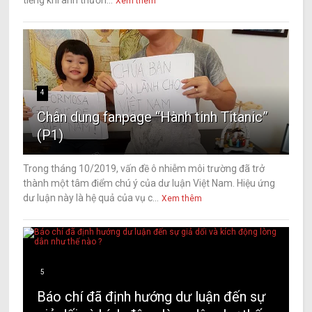
tiếng khi anh thườn...
Xem thêm
4
Chân dung fanpage “Hành tinh Titanic”
(P1)
Trong tháng 10/2019, vấn đề ô nhiễm môi trường đã trở
thành một tâm điểm chú ý của dư luận Việt Nam. Hiệu ứng
dư luận này là hệ quả của vụ c...
Xem thêm
5
Báo chí đã định hướng dư luận đến sự