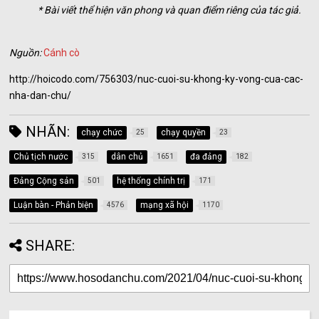
* Bài viết thể hiện văn phong và quan điểm riêng của tác giả.
Nguồn:
Cánh cò
http://hoicodo.com/756303/nuc-cuoi-su-khong-ky-vong-cua-cac-
nha-dan-chu/
NHÃN:
chạy chức
chạy quyền
25
23
Chủ tịch nước
dân chủ
đa đảng
315
1651
182
Đảng Cộng sản
hệ thống chính trị
501
171
Luận bàn - Phản biện
mạng xã hội
4576
1170
SHARE: