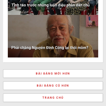
Tỉnh táo trước những luận điệu phản dân chủ
Phải chăng Nguyễn Đình Cống lại thối mồm?
BÀI ĐĂNG MỚI HƠN
BÀI ĐĂNG CŨ HƠN
TRANG CHỦ