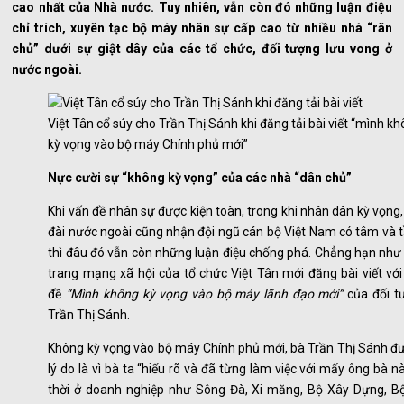
cao nhất của Nhà nước. Tuy nhiên, vẫn còn đó những luận điệu
chỉ trích, xuyên tạc bộ máy nhân sự cấp cao từ nhiều nhà “rân
chủ” dưới sự giật dây của các tổ chức, đối tượng lưu vong ở
nước ngoài.
Việt Tân cổ súy cho Trần Thị Sánh khi đăng tải bài viết “mình k
kỳ vọng vào bộ máy Chính phủ mới”
Nực cười sự “không kỳ vọng” của các nhà “dân chủ”
Khi vấn đề nhân sự được kiện toàn, trong khi nhân dân kỳ vọng
đài nước ngoài cũng nhận đội ngũ cán bộ Việt Nam có tâm và 
thì đâu đó vẫn còn những luận điệu chống phá. Chẳng hạn như
trang mạng xã hội của tổ chức Việt Tân mới đăng bài viết với
đề
“Mình không kỳ vọng vào bộ máy lãnh đạo mới”
của đối t
Trần Thị Sánh.
Không kỳ vọng vào bộ máy Chính phủ mới, bà Trần Thị Sánh đư
lý do là vì bà ta “hiểu rõ và đã từng làm việc với mấy ông bà n
thời ở doanh nghiệp như Sông Đà, Xi măng, Bộ Xây Dựng, Bộ