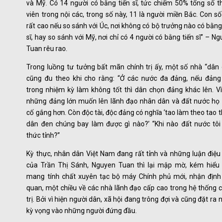
và Mỹ. Có 14 người có bằng tiến sĩ, tức chiếm 50% tổng số t
viên trong nội các, trong số này, 11 là người miền Bắc. Con s
rất cao nếu so sánh với Úc, nơi không có bộ trưởng nào có bằng
sĩ, hay so sánh với Mỹ, nơi chỉ có 4 người có bằng tiến sĩ” – N
Tuan rêu rao.
Trong luồng tư tưởng bất mãn chính trị ấy, một số nhà “dân 
cũng đu theo khi cho rằng: “Ở các nước đa đảng, nếu đảng
trong nhiệm kỳ làm không tốt thì dân chọn đảng khác lên. Vì
những đảng lớn muốn lên lãnh đạo nhân dân và đất nước họ 
cố gắng hơn. Còn độc tài, độc đảng có nghĩa ‘tao làm theo tao t
dân đen chúng bay làm được gì nào?’ “Khi nào đất nước tôi
thức tỉnh?”
Kỳ thực, nhân dân Việt Nam đang rất tỉnh và những luận điệu
của Trần Thị Sánh, Nguyen Tuan thì lại mập mờ, kém hiểu b
mang tính chất xuyên tạc bộ máy Chính phủ mới, nhận định
quan, một chiều về các nhà lãnh đạo cấp cao trong hệ thống 
trị. Bởi vì hiện người dân, xã hội đang trông đợi và cũng đặt ra 
kỳ vọng vào những người đứng đầu.