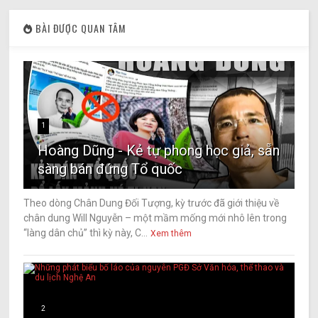
BÀI ĐƯỢC QUAN TÂM
1
Hoàng Dũng - Kẻ tự phong học giả, sẵn
sàng bán đứng Tổ quốc
Theo dòng Chân Dung Đối Tượng, kỳ trước đã giới thiệu về
chân dung Will Nguyễn – một mầm mống mới nhô lên trong
“làng dân chủ” thì kỳ này, C...
Xem thêm
2