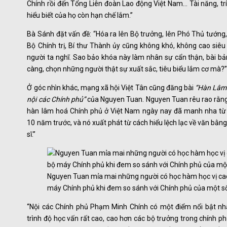
Chính rồi đến Tổng Liên đoàn Lao động Việt Nam… Tài năng, trí
hiểu biết của họ còn hạn chế lắm.”
Bà Sánh đặt vấn đề: “Hóa ra lên Bộ trưởng, lên Phó Thủ tướng
Bộ Chính trị, Bí thư Thành ủy cũng không khó, không cao siê
người ta nghĩ. Sao bảo khóa này làm nhân sự cẩn thận, bài bả
càng, chọn những người thật sự xuất sắc, tiêu biểu lắm cơ mà?
Ở góc nhìn khác, mạng xã hội Việt Tân cũng đăng bài
“Hàn Lâm
nội các Chính phủ”
của Nguyen Tuan. Nguyen Tuan rêu rao rằng
hàn lâm hoá Chính phủ ở Việt Nam ngày nay đã manh nha từ
10 năm trước, và nó xuất phát từ cách hiểu lệch lạc về văn bằng
sĩ.”
Nguyen Tuan mỉa mai những người có học hàm học vị ca
máy Chính phủ khi đem so sánh với Chính phủ của một s
“Nội các Chính phủ Phạm Minh Chính có một điểm nổi bật nhấ
trình độ học vấn rất cao, cao hơn các bộ trưởng trong chính p