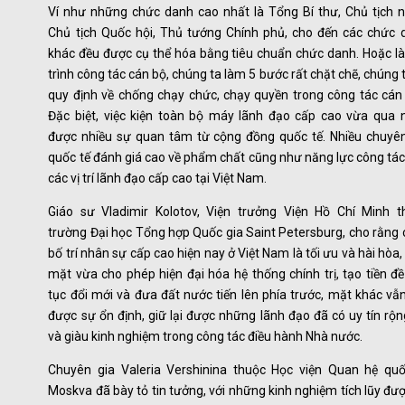
Ví như những chức danh cao nhất là Tổng Bí thư, Chủ tịch n
Chủ tịch Quốc hội, Thủ tướng Chính phủ, cho đến các chức 
khác đều được cụ thể hóa bằng tiêu chuẩn chức danh. Hoặc là
trình công tác cán bộ, chúng ta làm 5 bước rất chặt chẽ, chúng 
quy định về chống chạy chức, chạy quyền trong công tác cán
Đặc biệt, việc kiện toàn bộ máy lãnh đạo cấp cao vừa qua 
được nhiều sự quan tâm từ cộng đồng quốc tế. Nhiều chuyên
quốc tế đánh giá cao về phẩm chất cũng như năng lực công tá
các vị trí lãnh đạo cấp cao tại Việt Nam.
Giáo sư Vladimir Kolotov, Viện trưởng Viện Hồ Chí Minh t
trường Đại học Tổng hợp Quốc gia Saint Petersburg, cho rằng
bố trí nhân sự cấp cao hiện nay ở Việt Nam là tối ưu và hài hòa
mặt vừa cho phép hiện đại hóa hệ thống chính trị, tạo tiền đề
tục đổi mới và đưa đất nước tiến lên phía trước, mặt khác vẫ
được sự ổn định, giữ lại được những lãnh đạo đã có uy tín rộn
và giàu kinh nghiệm trong công tác điều hành Nhà nước.
Chuyên gia Valeria Vershinina thuộc Học viện Quan hệ quố
Moskva đã bày tỏ tin tưởng, với những kinh nghiệm tích lũy đư