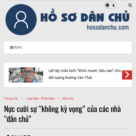
MENU
Lật tẩy màn kịch “khóc mướn, kêu oan” cho
đối tượng Đường Văn Thái
Trang chủ
Luận bàn - Phản biện
dân chủ
Nực cười sự “không kỳ vọng” của các nhà
“dân chủ”