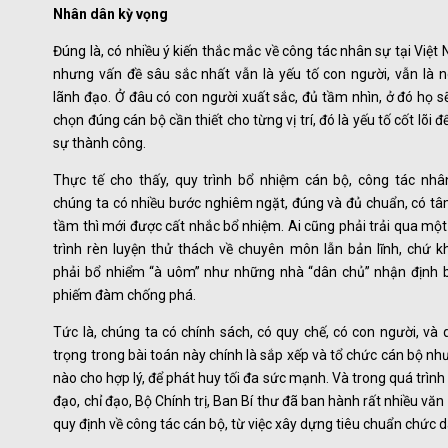
Nhân dân kỳ vọng
Đúng là, có nhiều ý kiến thắc mắc về công tác nhân sự tại Việt
nhưng vấn đề sâu sắc nhất vẫn là yếu tố con người, vẫn là n
lãnh đạo. Ở đâu có con người xuất sắc, đủ tầm nhìn, ở đó họ s
chọn đúng cán bộ cần thiết cho từng vị trí, đó là yếu tố cốt lõi đ
sự thành công.
Thực tế cho thấy, quy trình bổ nhiệm cán bộ, công tác nhâ
chúng ta có nhiều bước nghiêm ngặt, đúng và đủ chuẩn, có tâ
tầm thì mới được cất nhắc bổ nhiệm. Ai cũng phải trải qua mộ
trình rèn luyện thử thách về chuyên môn lẫn bản lĩnh, chứ k
phải bổ nhiểm “à uôm” như những nhà “dân chủ” nhận định 
phiếm đàm chống phá.
Tức là, chúng ta có chính sách, có quy chế, có con người, và
trọng trong bài toán này chính là sắp xếp và tổ chức cán bộ nh
nào cho hợp lý, để phát huy tối đa sức mạnh. Và trong quá trình
đạo, chỉ đạo, Bộ Chính trị, Ban Bí thư đã ban hành rất nhiều văn
quy định về công tác cán bộ, từ việc xây dựng tiêu chuẩn chức 