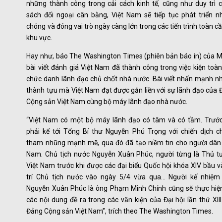
những thành công trong cải cách kinh tế, cũng như duy trì c
sách đối ngoại cân bằng, Việt Nam sẽ tiếp tục phát triển n
chóng và đóng vai trò ngày càng lớn trong các tiến trình toàn c
khu vực.
Hay như, báo The Washington Times (phiên bản báo in) của M
bài viết đánh giá Việt Nam đã thành công trong việc kiện toà
chức danh lãnh đạo chủ chốt nhà nước. Bài viết nhấn mạnh n
thành tựu mà Việt Nam đạt được gắn liền với sự lãnh đạo của
Cộng sản Việt Nam cùng bộ máy lãnh đạo nhà nước.
“Việt Nam có một bộ máy lãnh đạo có tâm và có tầm. Trước
phải kể tới Tổng Bí thư Nguyễn Phú Trọng với chiến dịch c
tham nhũng mạnh mẽ, qua đó đã tạo niềm tin cho người dân 
Nam. Chủ tịch nước Nguyễn Xuân Phúc, người từng là Thủ t
Việt Nam trước khi được các đại biểu Quốc hội khóa XIV bầu v
trí Chủ tịch nước vào ngày 5/4 vừa qua… Người kế nhiệm
Nguyễn Xuân Phúc là ông Phạm Minh Chính cũng sẽ thực hiện
các nội dung đề ra trong các văn kiện của Đại hội lần thứ XII
Đảng Cộng sản Việt Nam”, trích theo The Washington Times.