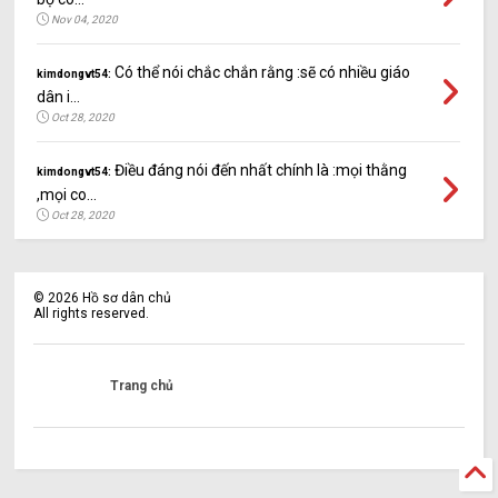
Nov 04, 2020
Có thể nói chắc chắn rằng :sẽ có nhiều giáo
kimdongvt54:
dân i...
Oct 28, 2020
Điều đáng nói đến nhất chính là :mọi thằng
kimdongvt54:
,mọi co...
Oct 28, 2020
©
2026
Hồ sơ dân chủ
All rights reserved.
Trang chủ