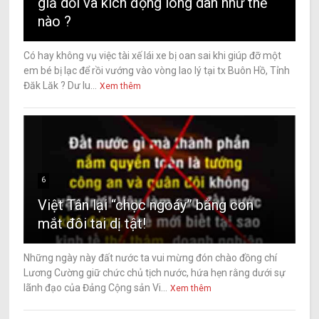
giả dối và kích động lòng dân như thế
nào ?
Có hay không vụ việc tài xế lái xe bị oan sai khi giúp đỡ một
em bé bị lạc để rồi vướng vào vòng lao lý tại tx Buôn Hồ, Tỉnh
Đăk Lăk ? Dư lu...
Xem thêm
6
Việt Tân lại “chọc ngoáy” bằng con
mắt đôi tai dị tật!
Những ngày này đất nước ta vui mừng đón chào đồng chí
Lương Cường giữ chức chủ tịch nước, hứa hẹn rằng dưới sự
lãnh đạo của Đảng Cộng sản Vi...
Xem thêm