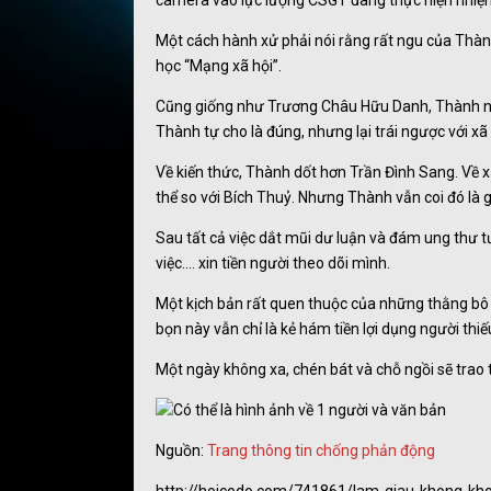
camera vào lực lượng CSGT đang thực hiện nhiệm 
Một cách hành xử phải nói rằng rất ngu của Thành
học “Mạng xã hội”.
Cũng giống như Trương Châu Hữu Danh, Thành nhâ
Thành tự cho là đúng, nhưng lại trái ngược với xã 
Về kiến thức, Thành dốt hơn Trần Đình Sang. Về
thể so với Bích Thuỷ. Nhưng Thành vẫn coi đó là
Sau tất cả việc dắt mũi dư luận và đám ung thư tư
việc…. xin tiền người theo dõi mình.
Một kịch bản rất quen thuộc của những thằng bô 
bọn này vẫn chỉ là kẻ hám tiền lợi dụng người thiếu
Một ngày không xa, chén bát và chỗ ngồi sẽ trao 
Nguồn:
Trang thông tin chống phản động