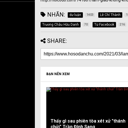
http://hoicodo.com/741861/lam-giau-khong-kho
NHÃN:
dư luận
Lê Chí Thành
1403
1
Trương Châu Hữu Danh
Từ Facebook
70
216
SHARE:
BẠN NÊN XEM
Thấy gì sau phiên tòa xét xử "thánh
chửi" Trần Đình Sang