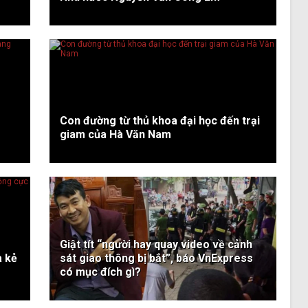
Con đường từ thủ khoa đại học đến trại
giam của Hà Văn Nam
Giật tít “người hay quay video về cảnh
a kẻ
sát giao thông bị bắt”, báo VnExpress
có mục đích gì?