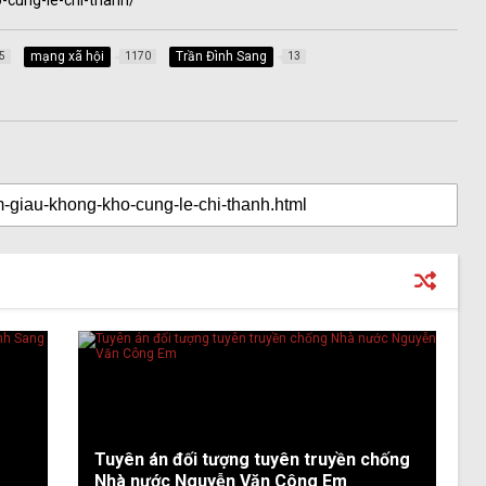
-cung-le-chi-thanh/
mạng xã hội
Trần Đình Sang
5
1170
13
Tuyên án đối tượng tuyên truyền chống
Nhà nước Nguyễn Văn Công Em