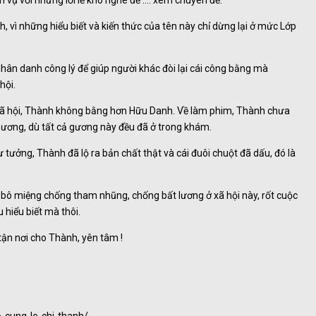
vụ với những lời lẽ khó nghe để …. xem chuyên đề.
, vì những hiểu biết và kiến thức của tên này chỉ dừng lại ở mức Lớp
n danh công lý để giúp người khác đòi lại cái công bằng mà
hội.
 xã hội, Thành không bằng hơn Hữu Danh. Về làm phim, Thành chưa
 gương, dù tất cả gương này đều đã ở trong khám.
 tưởng, Thành đã lộ ra bản chất thật và cái đuôi chuột đã dấu, đó là
bô miệng chống tham nhũng, chống bất lương ở xã hội này, rốt cuộc
 hiểu biết mà thôi.
tận nơi cho Thành, yên tâm !