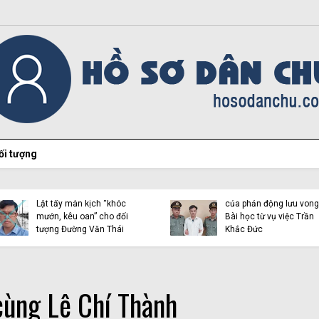
ối tượng
Vụ Y Quynh Bdap: Quyết
định dẫn độ và sự thật
Việt Tân lại “chọc ngoáy”
đằng sau những lời chỉ
bằng con mắt đôi tai dị
trích từ Ân xá Quốc tế
tật!
cùng Lê Chí Thành