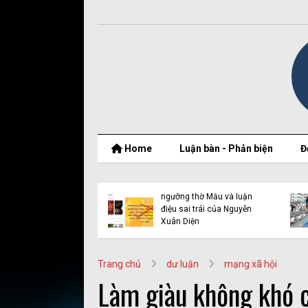
Home
Luận bàn - Phản biện
Đ
 luận điệu
Bộ mặt thật của Nguyễn
lưu vong:
Đình Thắng và BPSOS
iệc Trần
sau lớp mặt nạ nhân
quyền
Trang chủ
dư luận
mạng xã hội
Làm giàu không khó 