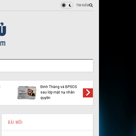
TÌM KIẾM
Hiện tượng Thích Minh
Tuệ và những luận điệu lợi
Ân xá quốc tế và v
dụng tôn giáo trên mạng
độ Y Quynh Bdap: K
xã hội
nhân quyền bị lợi 
BÀI MỚI