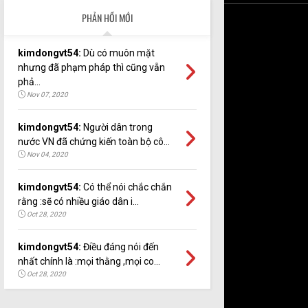
PHẢN HỒI MỚI
kimdongvt54:
Dù có muôn mặt
nhưng đã phạm pháp thì cũng vẫn
phả...
Nov 07, 2020
kimdongvt54:
Người dân trong
nước VN đã chứng kiến toàn bộ cô...
Nov 04, 2020
kimdongvt54:
Có thể nói chắc chắn
rằng :sẽ có nhiều giáo dân i...
Oct 28, 2020
kimdongvt54:
Điều đáng nói đến
nhất chính là :mọi thằng ,mọi co...
Oct 28, 2020