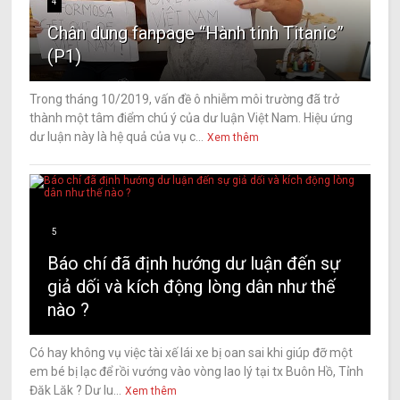
4
Chân dung fanpage “Hành tinh Titanic”
(P1)
Trong tháng 10/2019, vấn đề ô nhiễm môi trường đã trở
thành một tâm điểm chú ý của dư luận Việt Nam. Hiệu ứng
dư luận này là hệ quả của vụ c...
Xem thêm
5
Báo chí đã định hướng dư luận đến sự
giả dối và kích động lòng dân như thế
nào ?
Có hay không vụ việc tài xế lái xe bị oan sai khi giúp đỡ một
em bé bị lạc để rồi vướng vào vòng lao lý tại tx Buôn Hồ, Tỉnh
Đăk Lăk ? Dư lu...
Xem thêm