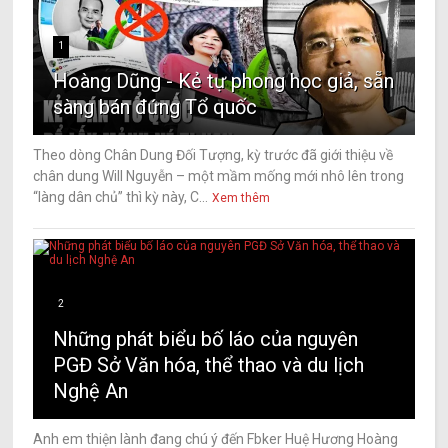
1
Hoàng Dũng - Kẻ tự phong học giả, sẵn
sàng bán đứng Tổ quốc
Theo dòng Chân Dung Đối Tượng, kỳ trước đã giới thiệu về
chân dung Will Nguyễn – một mầm mống mới nhô lên trong
“làng dân chủ” thì kỳ này, C...
Xem thêm
2
Những phát biểu bố láo của nguyên
PGĐ Sở Văn hóa, thể thao và du lịch
Nghệ An
Anh em thiện lành đang chú ý đến Fbker Huệ Hương Hoàng