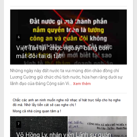
6
Việt Tân lại “chọc ngoáy” bằng con
mắt đôi tai dị tật!
Những ngày này đất nước ta vui mừng đón chào đồng chí
Lương Cường giữ chức chủ tịch nước, hứa hẹn rằng dưới sự
lãnh đạo của Đảng Cộng sản Vi...
Xem thêm
7
Võ Hồng Ly, nhân viên Lãnh sự quán