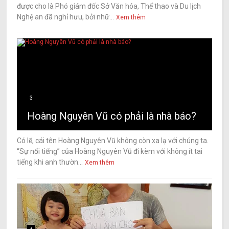
được cho là Phó giám đốc Sở Văn hóa, Thể thao và Du lịch
Nghệ an đã nghỉ hưu, bởi nhữ...
Xem thêm
3
Hoàng Nguyên Vũ có phải là nhà báo?
Có lẽ, cái tên Hoàng Nguyên Vũ không còn xa lạ với chúng ta.
“Sự nổi tiếng” của Hoàng Nguyên Vũ đi kèm với không ít tai
tiếng khi anh thườn...
Xem thêm