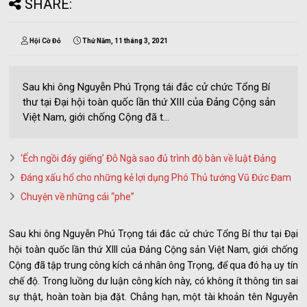
SHARE:
Hội Cờ Đỏ
Thứ Năm, 11 tháng 3, 2021
Sau khi ông Nguyễn Phú Trọng tái đắc cử chức Tổng Bí
thư tại Đại hội toàn quốc lần thứ XIII của Đảng Cộng sản
Việt Nam, giới chống Cộng đã t...
‘Ếch ngồi đáy giếng’ Đỗ Ngà sao đủ trình độ bàn về luật Đảng
Đáng xấu hổ cho những kẻ lợi dụng Phó Thủ tướng Vũ Đức Đam
Chuyện về những cái “phe”
Sau khi ông Nguyễn Phú Trọng tái đắc cử chức Tổng Bí thư tại Đại
hội toàn quốc lần thứ XIII của Đảng Cộng sản Việt Nam, giới chống
Cộng đã tập trung công kích cá nhân ông Trọng, để qua đó hạ uy tín
chế độ. Trong luồng dư luận công kích này, có không ít thông tin sai
sự thật, hoàn toàn bịa đặt. Chẳng hạn, một tài khoản tên Nguyễn