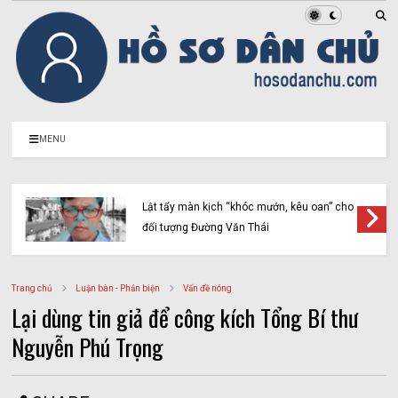
MENU
Lật tẩy màn kịch “khóc mướn, kêu oan” cho
đối tượng Đường Văn Thái
Trang chủ
Luận bàn - Phản biện
Vấn đề nóng
Lại dùng tin giả để công kích Tổng Bí thư
Nguyễn Phú Trọng