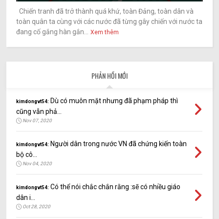
Chiến tranh đã trở thành quá khứ, toàn Đảng, toàn dân và
toàn quân ta cùng với các nước đã từng gây chiến với nước ta
đang cố gắng hàn gắn...
Xem thêm
PHẢN HỒI MỚI
Dù có muôn mặt nhưng đã phạm pháp thì
kimdongvt54:
cũng vẫn phả...
Nov 07, 2020
Người dân trong nước VN đã chứng kiến toàn
kimdongvt54:
bộ cô...
Nov 04, 2020
Có thể nói chắc chắn rằng :sẽ có nhiều giáo
kimdongvt54:
dân i...
Oct 28, 2020