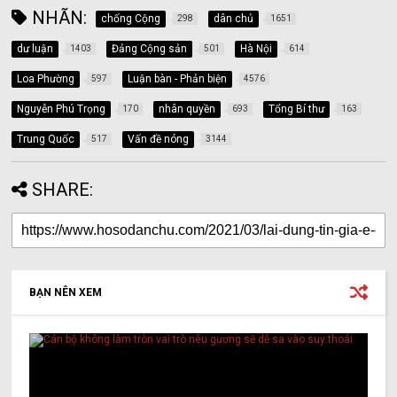
NHÃN:
chống Cộng
dân chủ
298
1651
dư luận
Đảng Cộng sản
Hà Nội
1403
501
614
Loa Phường
Luận bàn - Phản biện
597
4576
Nguyễn Phú Trọng
nhân quyền
Tổng Bí thư
170
693
163
Trung Quốc
Vấn đề nóng
517
3144
SHARE:
BẠN NÊN XEM