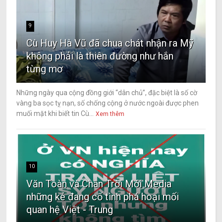
9
Cù Huy Hà Vũ đã chua chát nhận ra Mỹ
không phải là thiên đường như hắn
từng mơ
Những ngày qua cộng đồng giới “dân chủ”, đặc biệt là số cờ
vàng ba sọc tỵ nạn, số chống cộng ở nước ngoài được phen
muối mặt khi biết tin Cù...
Xem thêm
10
Văn Toàn và Chân Trời Mới Media
những kẻ đang cố tình phá hoại mối
quan hệ Việt - Trung