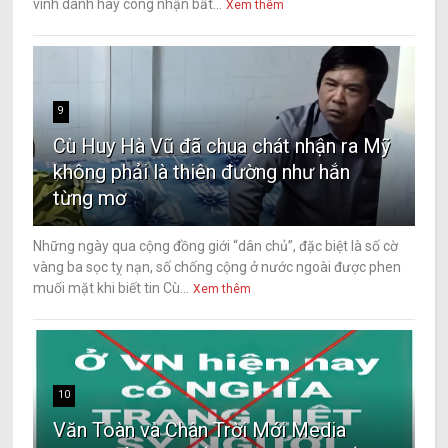
vinh danh hay công nhận bất...
Xem thêm
9
Cù Huy Hà Vũ đã chua chát nhận ra Mỹ
không phải là thiên đường như hắn
từng mơ
Những ngày qua cộng đồng giới “dân chủ”, đặc biệt là số cờ
vàng ba sọc tỵ nạn, số chống cộng ở nước ngoài được phen
muối mặt khi biết tin Cù...
Xem thêm
10
Văn Toàn và Chân Trời Mới Media