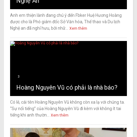
Nghệ An
Anh em thiện lành đang chú ý đến Fbker Huệ Hương Hoàng
được cho là Phó giám đốc Sở Văn hóa, Thể thao và Du lịch
Nghệ an đã nghỉ hưu, bởi nhữ...
Xem thêm
3
Hoàng Nguyên Vũ có phải là nhà báo?
Có lẽ, cái tên Hoàng Nguyên Vũ không còn xa lạ với chúng ta.
“Sự nổi tiếng” của Hoàng Nguyên Vũ đi kèm với không ít tai
tiếng khi anh thườn...
Xem thêm