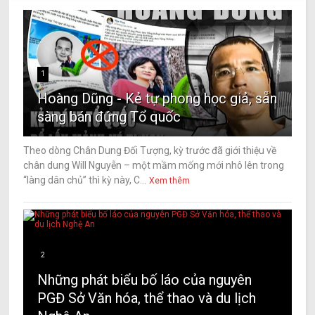
1
Hoàng Dũng - Kẻ tự phong học giả, sẵn
sàng bán đứng Tổ quốc
Theo dòng Chân Dung Đối Tượng, kỳ trước đã giới thiệu về
chân dung Will Nguyễn – một mầm mống mới nhô lên trong
“làng dân chủ” thì kỳ này, C...
Xem thêm
2
Những phát biểu bố láo của nguyên
PGĐ Sở Văn hóa, thể thao và du lịch