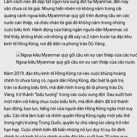
Làm cách nào để dập tắt ngọn lửa xung đột tại Myanmar, đến nay
vẫn chưa có lời giải. Nhưng hiển nhiên nó không nằm trong cái
quang cảnh ngoại kiều Myanmmar quỳ gối trên đường cầu xin các
nước can thiệp, và chắc chắn lời giải đó không nằm trong những
cuộc biểu tình. Hành động của hàng ngàn người dân Myanmar, có
thể thấy, không khác với những gì đã xảy ra 2 năm trước tại đặc khu
kinh tế Hồng Kông, nơi đã diễn ra phong trào Dù Vàng…
Ngoại kiều Myanmar quỳ gối cầu xin sự can thiệp của các nước.
Năm 2019, đặc khu kinh tế Hồng Kông rơi vào cuộc khủng hoảng
chính trị chưa từng có, người dân Hồng Kông, đặc biệt là giới trẻ,
tràn ra đường biểu tình, mà điển hình trong đó là phong trào Dù
Vàng, trở thành “biểu tượng” trong các cuộc xung đột. Sau suốt hơn
một năm với hàng chục cuộc biểu tình, mà đỉnh điểm đã trở thành
bạo động, bạo lực, tiếng nói của người dân Hồng Kông ngày một suy
yếu. Các nhà làm luật và chính quyền Hồng Kông ngày một yếu thế
trong nghị trường Trung Quốc, quyền tự chủ càng lúc càng trở nên
hạn hẹp. Cuộc chính biến đã biến những nỗ lực duy trì sự ổn định
chính trị và kinh tế của chính quyền đặc khu suốt hơn 20 năm qua