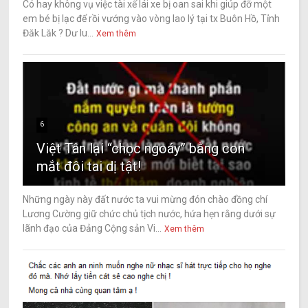
Có hay không vụ việc tài xế lái xe bị oan sai khi giúp đỡ một
em bé bị lạc để rồi vướng vào vòng lao lý tại tx Buôn Hồ, Tỉnh
Đăk Lăk ? Dư lu...
Xem thêm
6
Việt Tân lại “chọc ngoáy” bằng con
mắt đôi tai dị tật!
Những ngày này đất nước ta vui mừng đón chào đồng chí
Lương Cường giữ chức chủ tịch nước, hứa hẹn rằng dưới sự
lãnh đạo của Đảng Cộng sản Vi...
Xem thêm