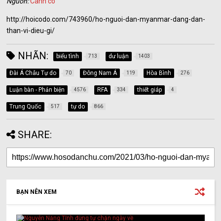
Nguồn:
Cánh cò
http://hoicodo.com/743960/ho-nguoi-dan-myanmar-dang-dan-
than-vi-dieu-gi/
NHÃN:
biểu tình
dư luận
713
1403
Đài Á Châu Tự do
Đông Nam Á
Hòa Bình
70
119
276
Luận bàn - Phản biện
RFA
thiết giáp
4576
334
4
Trung Quốc
tự do
517
866
SHARE:
BẠN NÊN XEM