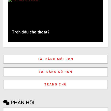
Trốn đâu cho thoát?
BÀI ĐĂNG MỚI HƠN
BÀI ĐĂNG CŨ HƠN
TRANG CHỦ
PHẢN HỒI