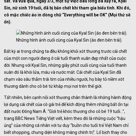
sát. Và vừa qua, ngày 3/3, một sự việc đau lòng đã xảy ra, Kyal
Sin, nữ sinh 19 tuổi, đã bị bắn chết khi tham gia biểu tình. Khi đó,
cô mặc chiếc áo in dòng chữ “Everything will be OK” (Mọi thứ sẽ
ổn).
Những hình ảnh cuối cùng của Kyal Sin (áo đen bên trái).
Bất kỳ ai trong chúng ta đều không khỏi xót thương trước cái chết
của một con người đang ở cái tuổi thanh xuân đẹp nhất của cuộc
đời. Nhưng với Kyal Sin, những giây phút cuối cùng của tuổi thanh
xuân đó là khói lửa, máu và nước mắt. Cái chết của Kyal Sin đã
chạm vào sâu thẳm trái tim của nhiều người, họ bày tỏ niềm xót
thương dành cho cô bé từ khắp mọi nơi trên thế giới.
Tất nhiên, bên cạnh nỗi xót thương chân thành là những hành động
lợi dụng cái chết của cô gái trẻ để kích động thêm những bất ổn tại
đất nước Đông Nam Á. “Giới trẻ khóc thương cho cô bé 19 tuổi…”,
trang BBC News Tiếng Việt viết, kèm theo đó là những cuộc “hậu
ủng” của những cá nhân với tư duy “buồn cho tuổi trẻ Việt Nam chỉ
biết shopping, chưng diện không màng chính trị”. Lố bịch thay cho