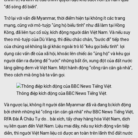
“đổ sông đổ biển”.
Trở lại với vấn đề Myanmar, thời điểm hiện tại không ít các trang
mạng, cũng với mô-tuýp “ủng hộ biểu tình” như đã làm tại Hồng
Kông, đã liên tục cổ súy, kích động người dân Việt Nam. Và nếu suy
theo mô-tuýp của Dù Vàng, thì điều chắc chắn, “bước đi” tiếp theo
của chúng sẽ không là gì khác ngoài trò lố “kêu gọi biểu tình”: lợi
dụng các vấn đề của xã hội, khoác lên chiếc áo “ủng hộ” và kêu gọi
người dân ra đường để “rước” những bất ổn, xung đột của đất nước
láng giềng đem về Việt Nam. Một hành động “cõng rắn cắn gà nhà”,
theo cách mà ông bà ta vẫn gọi.
Thông điệp kích động của BBC News Tiếng Việt.
Và ngược lại, không ít người dân Myanmar đã và đang bị kích động
bởi chính những kẻ “cõng rắn cắn gà nhà” như BBC News Tiếng Việt,
RFA Đài Á Châu Tự do… bài xích, tẩy chay hàng hóa Việt Nam, dịch
vụ liên quan đến Việt Nam. Liệu mai đây, nếu sự kích động vẫn tiếp
diễn, thì người Việt Nam liệu có được an toàn trên lãnh thổ đất nước