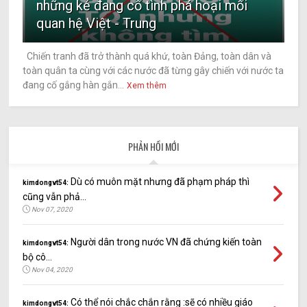
những kẻ đang cố tình phá hoại mối
quan hệ Việt - Trung
Chiến tranh đã trở thành quá khứ, toàn Đảng, toàn dân và
toàn quân ta cùng với các nước đã từng gây chiến với nước ta
đang cố gắng hàn gắn...
Xem thêm
PHẢN HỒI MỚI
Dù có muôn mặt nhưng đã phạm pháp thì
kimdongvt54:
cũng vẫn phả...
Nov 07, 2020
Người dân trong nước VN đã chứng kiến toàn
kimdongvt54:
bộ cô...
Nov 04, 2020
Có thể nói chắc chắn rằng :sẽ có nhiều giáo
kimdongvt54: