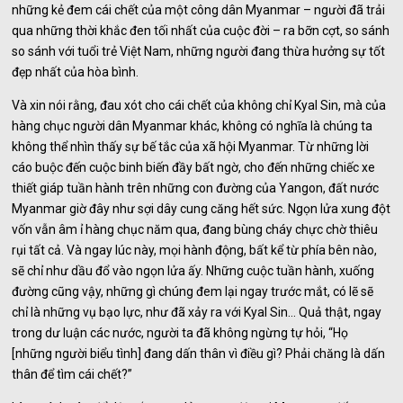
những kẻ đem cái chết của một công dân Myanmar – người đã trải
qua những thời khắc đen tối nhất của cuộc đời – ra bỡn cợt, so sánh
so sánh với tuổi trẻ Việt Nam, những người đang thừa hưởng sự tốt
đẹp nhất của hòa bình.
Và xin nói rằng, đau xót cho cái chết của không chỉ Kyal Sin, mà của
hàng chục người dân Myanmar khác, không có nghĩa là chúng ta
không thể nhìn thấy sự bế tắc của xã hội Myanmar. Từ những lời
cáo buộc đến cuộc binh biến đầy bất ngờ, cho đến những chiếc xe
thiết giáp tuần hành trên những con đường của Yangon, đất nước
Myanmar giờ đây như sợi dây cung căng hết sức. Ngọn lửa xung đột
vốn vẫn âm ỉ hàng chục năm qua, đang bùng cháy chực chờ thiêu
rụi tất cả. Và ngay lúc này, mọi hành động, bất kể từ phía bên nào,
sẽ chỉ như dầu đổ vào ngọn lửa ấy. Những cuộc tuần hành, xuống
đường cũng vậy, những gì chúng đem lại ngay trước mắt, có lẽ sẽ
chỉ là những vụ bạo lực, như đã xảy ra với Kyal Sin… Quả thật, ngay
trong dư luận các nước, người ta đã không ngừng tự hỏi, “Họ
[những người biểu tình] đang dấn thân vì điều gì? Phải chăng là dấn
thân để tìm cái chết?”