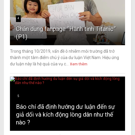
4
Chân dung fanpage “Hành tinh Titanic”
(P1)
Trong tháng 10/2019, vấn đề ô nhiễm môi trường đã trở
thành một tâm điểm chú ý của dư luận Việt Nam. Hiệu ứng
dư luận này là hệ quả của vụ c...
Xem thêm
5
Báo chí đã định hướng dư luận đến sự
giả dối và kích động lòng dân như thế
nào ?