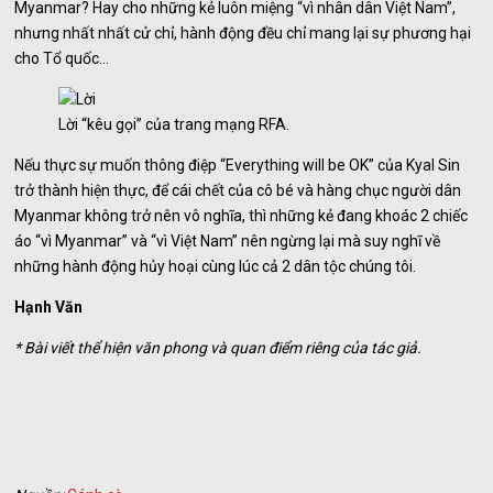
Myanmar? Hay cho những kẻ luôn miệng “vì nhân dân Việt Nam”,
nhưng nhất nhất cử chỉ, hành động đều chỉ mang lại sự phương hại
cho Tổ quốc…
Lời “kêu gọi” của trang mạng RFA.
Nếu thực sự muốn thông điệp “Everything will be OK” của Kyal Sin
trở thành hiện thực, để cái chết của cô bé và hàng chục người dân
Myanmar không trở nên vô nghĩa, thì những kẻ đang khoác 2 chiếc
áo “vì Myanmar” và “vì Việt Nam” nên ngừng lại mà suy nghĩ về
những hành động hủy hoại cùng lúc cả 2 dân tộc chúng tôi.
Hạnh Văn
* Bài viết thể hiện văn phong và quan điểm riêng của tác giả.