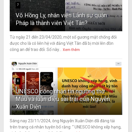
7
Võ Hồng Ly, nhân viên Lãnh sự quán
Pháp là thành viên Việt Tân?
Từ ngày 21 đến 23/04/2020, một số gương mặt chống đối
được cho là có liên hệ với đảng Việt Tân đã bị mời lên đồn
công an để trao đổi. Số này...
Xem thêm
8
UNESCO công nhận tín ngưỡng thờ
Mẫu và luận điệu sai trái của Nguyễn
Xuân Diện
Sáng nay 23/11/2024, ông Nguyễn Xuân Diện đã đăng tải
trên trang cá nhân tuyên bố rằng: “ UNESCO không xếp hạng,