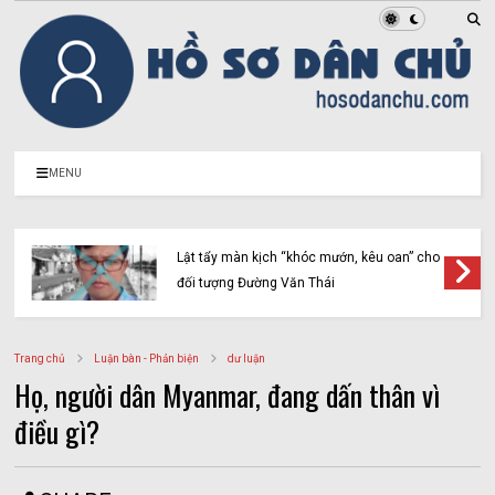
MENU
Lật tẩy màn kịch “khóc mướn, kêu oan” cho
đối tượng Đường Văn Thái
Trang chủ
Luận bàn - Phản biện
dư luận
Họ, người dân Myanmar, đang dấn thân vì
điều gì?