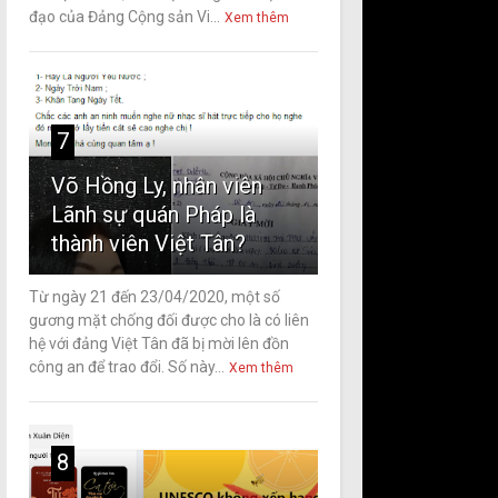
đạo của Đảng Cộng sản Vi...
Xem thêm
7
Võ Hồng Ly, nhân viên
Lãnh sự quán Pháp là
thành viên Việt Tân?
Từ ngày 21 đến 23/04/2020, một số
gương mặt chống đối được cho là có liên
hệ với đảng Việt Tân đã bị mời lên đồn
công an để trao đổi. Số này...
Xem thêm
8