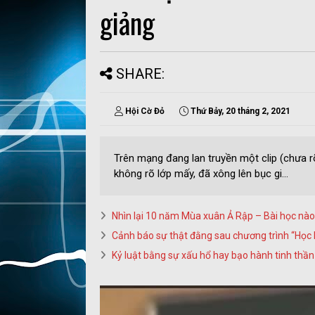
giảng
SHARE:
Hội Cờ Đỏ
Thứ Bảy, 20 tháng 2, 2021
Trên mạng đang lan truyền một clip (chưa rõ
không rõ lớp mấy, đã xông lên bục gi...
Nhìn lại 10 năm Mùa xuân Ả Rập – Bài học nà
Cảnh báo sự thật đằng sau chương trình “Học
Kỷ luật bằng sự xấu hổ hay bạo hành tinh thần