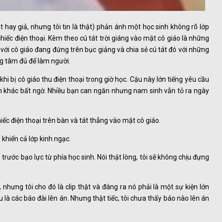
 hay giả, nhưng tôi tin là thật) phản ánh một học sinh không rõ lớp
chiếc điện thoại. Kèm theo cú tát trời giáng vào mặt cô giáo là những
 với cô giáo đang đứng trên bục giảng và chia sẻ cú tát đó với những
g tâm đủ để làm người.
khi bị cô giáo thu điện thoại trong giờ học. Cậu này lớn tiếng yêu cầu
inh khác bất ngờ. Nhiều bạn can ngăn nhưng nam sinh vẫn tỏ ra ngày
iếc điện thoại trên bàn và tát thẳng vào mặt cô giáo.
khiến cả lớp kinh ngạc.
trước bạo lực từ phía học sinh. Nói thật lòng, tôi sẽ không chịu đựng
, nhưng tôi cho đó là clip thật và đáng ra nó phải là một sự kiện lớn
 là các báo đài lên án. Nhưng thật tiếc, tôi chưa thấy báo nào lên án