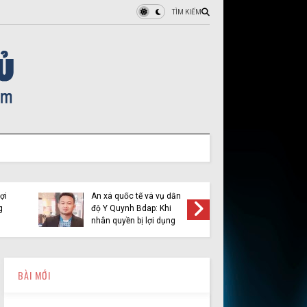
TÌM KIẾM
ợi
Ân xá quốc tế và vụ dẫn
Việt Tân 
g
độ Y Quynh Bdap: Khi
cầu pha
nhân quyền bị lợi dụng
BÀI MỚI