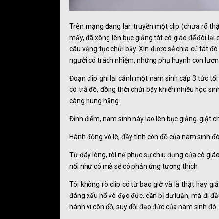
Trên mạng đang lan truyền một clip (chưa rõ thật
mấy, đã xông lên bục giảng tát cô giáo để đòi lại 
câu văng tục chửi bậy. Xin được sẻ chia cú tát đó
người có trách nhiệm, những phụ huynh còn lươn
Đoạn clip ghi lại cảnh một nam sinh cấp 3 tức tối 
cô trả đồ, đồng thời chửi bậy khiến nhiều học s
càng hung hăng.
Đỉnh điểm, nam sinh này lao lên bục giảng, giật ch
Hành động vô lê, đầy tính côn đồ của nam sinh đó 
Từ đáy lòng, tôi nể phục sự chịu đựng của cô giáo 
nổi như cô mà sẽ có phản ứng tương thích.
Tôi không rõ clip có từ bao giờ và là thật hay giả
đáng xấu hổ vè đạo đức, cần bị dư luận, mà đi đầu
hành vi côn đồ, suy đồi đạo đức của nam sinh đó.