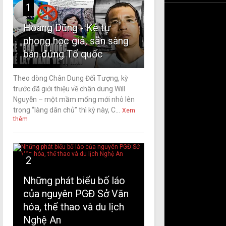
1
Hoàng Dũng - Kẻ tự
phong học giả, sẵn sàng
bán đứng Tổ quốc
Theo dòng Chân Dung Đối Tượng, kỳ
trước đã giới thiệu về chân dung Will
Nguyễn – một mầm mống mới nhô lên
trong “làng dân chủ” thì kỳ này, C...
Xem
thêm
2
Những phát biểu bố láo
của nguyên PGĐ Sở Văn
hóa, thể thao và du lịch
Nghệ An