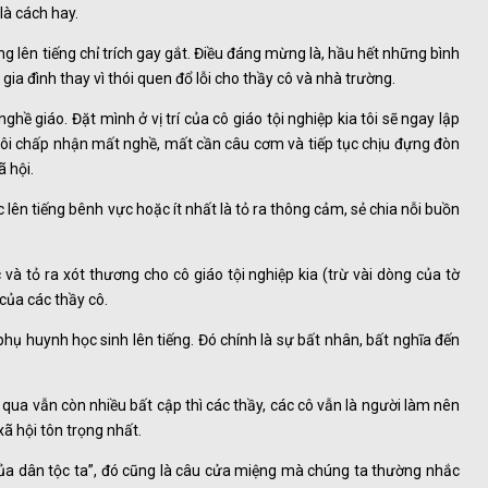
là cách hay.
g lên tiếng chỉ trích gay gắt. Điều đáng mừng là, hầu hết những bình
gia đình thay vì thói quen đổ lỗi cho thầy cô và nhà trường.
ề giáo. Đặt mình ở vị trí của cô giáo tội nghiệp kia tôi sẽ ngay lập
a, tôi chấp nhận mất nghề, mất cần câu cơm và tiếp tục chịu đựng đòn
 hội.
 lên tiếng bênh vực hoặc ít nhất là tỏ ra thông cảm, sẻ chia nỗi buồn
và tỏ ra xót thương cho cô giáo tội nghiệp kia (trừ vài dòng của tờ
của các thầy cô.
phụ huynh học sinh lên tiếng. Đó chính là sự bất nhân, bất nghĩa đến
ua vẫn còn nhiều bất cập thì các thầy, các cô vẫn là người làm nên
ã hội tôn trọng nhất.
của dân tộc ta”, đó cũng là câu cửa miệng mà chúng ta thường nhắc