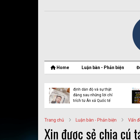
Home
Luận bàn - Phản biện
Đ
t thật của Nguyễn
Vụ Y Quynh Bdap: Quyết
 Thắng và BPSOS
định dẫn độ và sự thật
ớp mặt nạ nhân
đằng sau những lời chỉ
n
trích từ Ân xá Quốc tế
Trang chủ
Luận bàn - Phản biện
Vấn đ
Xin được sẻ chia cú t