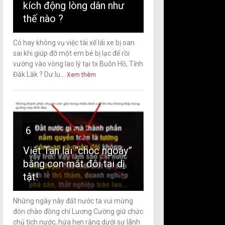
kích động lòng dân như
thế nào ?
Có hay không vụ việc tài xế lái xe bị oan
sai khi giúp đỡ một em bé bị lạc để rồi
vướng vào vòng lao lý tại tx Buôn Hồ, Tỉnh
Đăk Lăk ? Dư lu...
Xem thêm
6
Việt Tân lại “chọc ngoáy”
bằng con mắt đôi tai dị
tật!
Những ngày này đất nước ta vui mừng
đón chào đồng chí Lương Cường giữ chức
chủ tịch nước, hứa hẹn rằng dưới sự lãnh