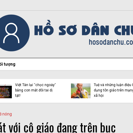
ối tượng
Hiện tượng Thích Minh
Việt Tân lại “chọc ngoáy”
Tuệ và những luận điệu l
bằng con mắt đôi tai dị
dụng tôn giáo trên mạn
tật!
xã hội
ề nóng
át với cô giáo đang trên bục