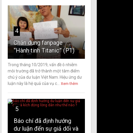
4
Chân dung fanpage
“Hành tinh Titanic” (P1)
Trong tháng 10/2019, vấn đề ô nhiễm
môi trường đã trở thành một tâm điểm
chú ý của dư luận Việt Nam. Hiệu ứng dư
luận này là hệ quả của vụ c...
Xem thêm
5
Báo chí đã định hướng
dư luận đến sự giả dối và