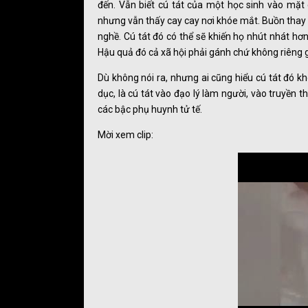
đến. Vẫn biết cú tát của một học sinh vào mặt c
nhưng vẫn thấy cay cay nơi khóe mắt. Buồn thay
nghề. Cú tát đó có thể sẽ khiến họ nhút nhát hơ
Hậu quả đó cả xã hội phải gánh chứ không riêng 
Dù không nói ra, nhưng ai cũng hiểu cú tát đó k
dục, là cú tát vào đạo lý làm người, vào truyền t
các bậc phụ huynh tử tế.
Mời xem clip: