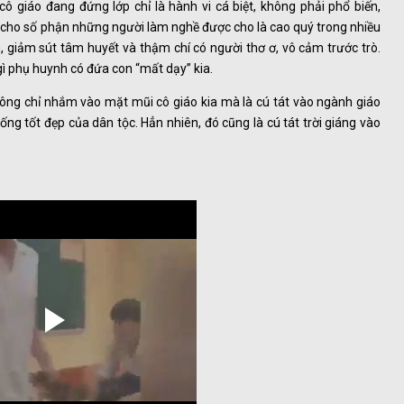
ô giáo đang đứng lớp chỉ là hành vi cá biệt, không phải phổ biến,
 cho số phận những người làm nghề được cho là cao quý trong nhiều
n, giảm sút tâm huyết và thậm chí có người thơ ơ, vô cảm trước trò.
gì phụ huynh có đứa con “mất dạy” kia.
hông chỉ nhắm vào mặt mũi cô giáo kia mà là cú tát vào ngành giáo
hống tốt đẹp của dân tộc. Hẳn nhiên, đó cũng là cú tát trời giáng vào