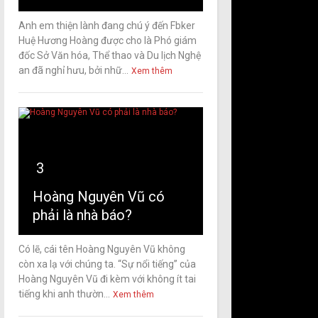
Anh em thiện lành đang chú ý đến Fbker
Huệ Hương Hoàng được cho là Phó giám
đốc Sở Văn hóa, Thể thao và Du lịch Nghệ
an đã nghỉ hưu, bởi nhữ...
Xem thêm
3
Hoàng Nguyên Vũ có
phải là nhà báo?
Có lẽ, cái tên Hoàng Nguyên Vũ không
còn xa lạ với chúng ta. “Sự nổi tiếng” của
Hoàng Nguyên Vũ đi kèm với không ít tai
tiếng khi anh thườn...
Xem thêm