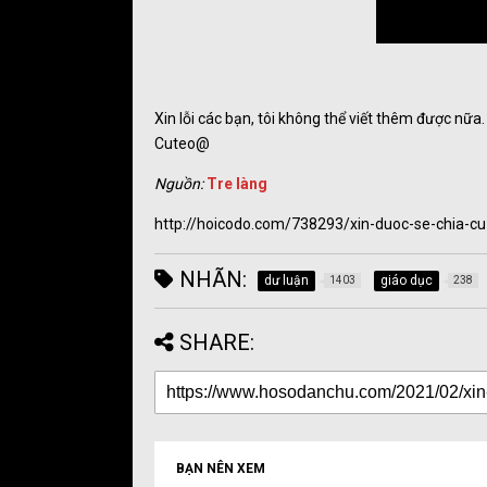
Xin lỗi các bạn, tôi không thể viết thêm được nữa
Cuteo@
Nguồn:
Tre làng
http://hoicodo.com/738293/xin-duoc-se-chia-cu-
NHÃN:
dư luận
giáo dục
1403
238
SHARE:
BẠN NÊN XEM