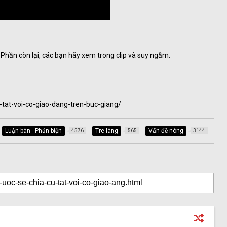
. Phần còn lại, các bạn hãy xem trong clip và suy ngẫm.
tat-voi-co-giao-dang-tren-buc-giang/
Luận bàn - Phản biện
Tre làng
Vấn đề nóng
4576
565
3144