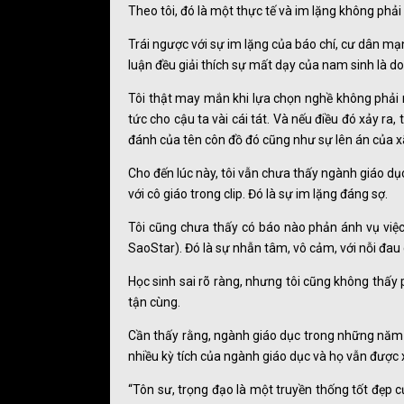
Theo tôi, đó là một thực tế và im lặng không phải 
Trái ngược với sự im lặng của báo chí, cư dân mạn
luận đều giải thích sự mất dạy của nam sinh là do 
Tôi thật may mắn khi lựa chọn nghề không phải ngh
tức cho cậu ta vài cái tát. Và nếu điều đó xảy r
đánh của tên côn đồ đó cũng như sự lên án của xã
Cho đến lúc này, tôi vẫn chưa thấy ngành giáo dục
với cô giáo trong clip. Đó là sự im lặng đáng sợ.
Tôi cũng chưa thấy có báo nào phản ánh vụ việc 
SaoStar). Đó là sự nhẫn tâm, vô cảm, với nỗi đau 
Học sinh sai rõ ràng, nhưng tôi cũng không thấy 
tận cùng.
Cần thấy rằng, ngành giáo dục trong những năm q
nhiều kỳ tích của ngành giáo dục và họ vẫn được x
“Tôn sư, trọng đạo là một truyền thống tốt đẹp 