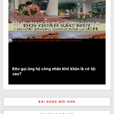
Việt tân càng cố ‘bôi lem’, các chiến sĩ công an
trên mặt trận chống dịch càng tỏa sáng!
Kêu gọi ủng hộ công nhân khó khăn là có tội
sao?
BÀI ĐĂNG MỚI HƠN