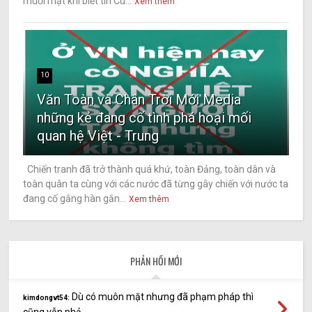
muối mặt khi biết tin Cù...
Xem thêm
10
Văn Toàn và Chân Trời Mới Media
những kẻ đang cố tình phá hoại mối
quan hệ Việt - Trung
Chiến tranh đã trở thành quá khứ, toàn Đảng, toàn dân và
toàn quân ta cùng với các nước đã từng gây chiến với nước ta
đang cố gắng hàn gắn...
Xem thêm
PHẢN HỒI MỚI
Dù có muôn mặt nhưng đã phạm pháp thì
kimdongvt54:
cũng vẫn phả...