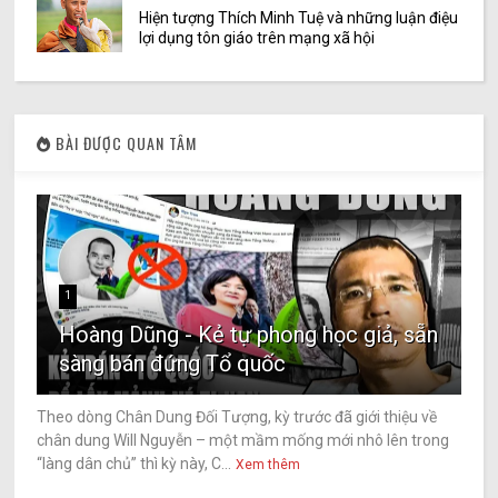
Hiện tượng Thích Minh Tuệ và những luận điệu
lợi dụng tôn giáo trên mạng xã hội
BÀI ĐƯỢC QUAN TÂM
1
Hoàng Dũng - Kẻ tự phong học giả, sẵn
sàng bán đứng Tổ quốc
Theo dòng Chân Dung Đối Tượng, kỳ trước đã giới thiệu về
chân dung Will Nguyễn – một mầm mống mới nhô lên trong
“làng dân chủ” thì kỳ này, C...
Xem thêm