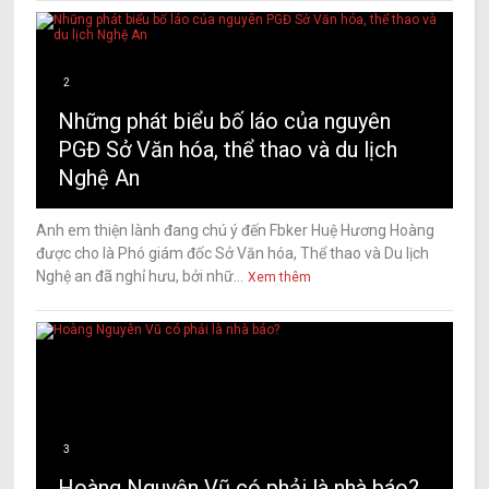
2
Những phát biểu bố láo của nguyên
PGĐ Sở Văn hóa, thể thao và du lịch
Nghệ An
Anh em thiện lành đang chú ý đến Fbker Huệ Hương Hoàng
được cho là Phó giám đốc Sở Văn hóa, Thể thao và Du lịch
Nghệ an đã nghỉ hưu, bởi nhữ...
Xem thêm
3
Hoàng Nguyên Vũ có phải là nhà báo?