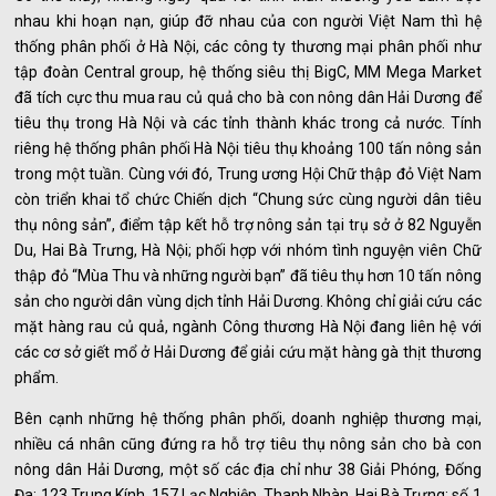
nhau khi hoạn nạn, giúp đỡ nhau của con người Việt Nam thì hệ
thống phân phối ở Hà Nội, các công ty thương mại phân phối như
tập đoàn Central group, hệ thống siêu thị BigC, MM Mega Market
đã tích cực thu mua rau củ quả cho bà con nông dân Hải Dương để
tiêu thụ trong Hà Nội và các tỉnh thành khác trong cả nước. Tính
riêng hệ thống phân phối Hà Nội tiêu thụ khoảng 100 tấn nông sản
trong một tuần. Cùng với đó, Trung ương Hội Chữ thập đỏ Việt Nam
còn triển khai tổ chức Chiến dịch “Chung sức cùng người dân tiêu
thụ nông sản”, điểm tập kết hỗ trợ nông sản tại trụ sở ở 82 Nguyễn
Du, Hai Bà Trưng, Hà Nội; phối hợp với nhóm tình nguyện viên Chữ
thập đỏ “Mùa Thu và những người bạn” đã tiêu thụ hơn 10 tấn nông
sản cho người dân vùng dịch tỉnh Hải Dương. Không chỉ giải cứu các
mặt hàng rau củ quả, ngành Công thương Hà Nội đang liên hệ với
các cơ sở giết mổ ở Hải Dương để giải cứu mặt hàng gà thịt thương
phẩm.
Bên cạnh những hệ thống phân phối, doanh nghiệp thương mại,
nhiều cá nhân cũng đứng ra hỗ trợ tiêu thụ nông sản cho bà con
nông dân Hải Dương, một số các địa chỉ như 38 Giải Phóng, Đống
Đa; 123 Trung Kính, 157 Lạc Nghiệp, Thanh Nhàn, Hai Bà Trưng; số 1