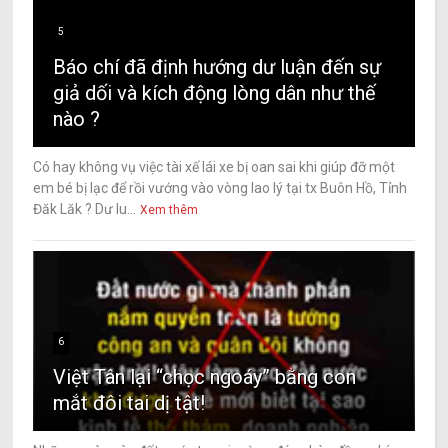
5
Báo chí đã định hướng dư luận đến sự
giả dối và kích động lòng dân như thế
nào ?
Có hay không vụ việc tài xế lái xe bị oan sai khi giúp đỡ một
em bé bị lạc để rồi vướng vào vòng lao lý tại tx Buôn Hồ, Tỉnh
Đăk Lăk ? Dư lu...
Xem thêm
6
Việt Tân lại “chọc ngoáy” bằng con
mắt đôi tai dị tật!