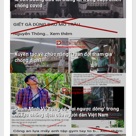
chống covid
Xuyên tạc về chức năng 'Quân đội tham gia
chống dịch'!
Phạm Minh Vũ đừng cố 'bơi ngược dòng' trong
nỗ lực chống dịch của người dân Việt Nam