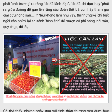
phải ‘phô trương’ ra rằng ‘tôi đã lãnh đạo’, ‘tôi đã chỉ đạo’ hay ‘phải
ra giữa đường để gào lên rằng các đoàn thể, bà con hãy tham gia
giải cứu nông sản’,…. ? Nếu không làm như vậy, thì những kẻ ‘chỉ biết
ngồi cào phím’ lại so sánh ‘hình ảnh’ để mượn cớ phỉ báng, nói xấu,
quy chụp, đổ lỗi,…
Có thể thấy, những ngày qua với tinh thần thương yêu đùm bọc