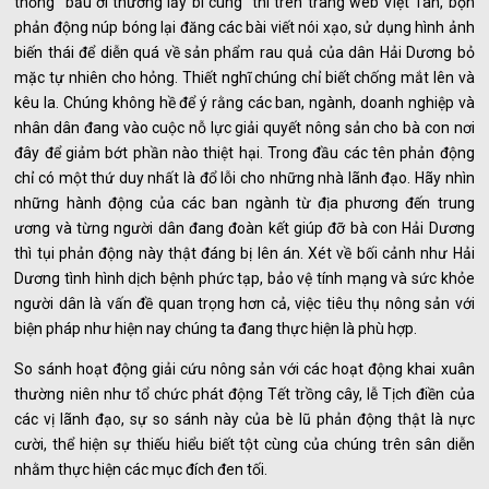
thống “bầu ơi thương lấy bí cùng” thì trên trang web Việt Tân, bọn
phản động núp bóng lại đăng các bài viết nói xạo, sử dụng hình ảnh
biến thái để diễn quá về sản phẩm rau quả của dân Hải Dương bỏ
mặc tự nhiên cho hỏng. Thiết nghĩ chúng chỉ biết chống mắt lên và
kêu la. Chúng không hề để ý rằng các ban, ngành, doanh nghiệp và
nhân dân đang vào cuộc nỗ lực giải quyết nông sản cho bà con nơi
đây để giảm bớt phần nào thiệt hại. Trong đầu các tên phản động
chỉ có một thứ duy nhất là đổ lỗi cho những nhà lãnh đạo. Hãy nhìn
những hành động của các ban ngành từ địa phương đến trung
ương và từng người dân đang đoàn kết giúp đỡ bà con Hải Dương
thì tụi phản động này thật đáng bị lên án. Xét về bối cảnh như Hải
Dương tình hình dịch bệnh phức tạp, bảo vệ tính mạng và sức khỏe
người dân là vấn đề quan trọng hơn cả, việc tiêu thụ nông sản với
biện pháp như hiện nay chúng ta đang thực hiện là phù hợp.
So sánh hoạt động giải cứu nông sản với các hoạt động khai xuân
thường niên như tổ chức phát động Tết trồng cây, lễ Tịch điền của
các vị lãnh đạo, sự so sánh này của bè lũ phản động thật là nực
cười, thể hiện sự thiếu hiểu biết tột cùng của chúng trên sân diễn
nhằm thực hiện các mục đích đen tối.