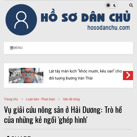
MENU
Lật tẩy màn kịch “khóc mướn, kêu oan” cho
đối tượng Đường Văn Thái
Trang chủ
Luận bàn - Phản biện
Vấn đề nóng
Vụ giải cứu nông sản ở Hải Dương: Trò hề
của những kẻ ngồi 'ghép hình'