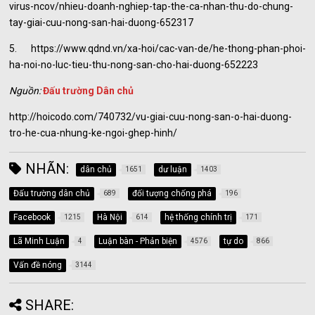
virus-ncov/nhieu-doanh-nghiep-tap-the-ca-nhan-thu-do-chung-
tay-giai-cuu-nong-san-hai-duong-652317
5. https://www.qdnd.vn/xa-hoi/cac-van-de/he-thong-phan-phoi-
ha-noi-no-luc-tieu-thu-nong-san-cho-hai-duong-652223
Nguồn:
Đấu trường Dân chủ
http://hoicodo.com/740732/vu-giai-cuu-nong-san-o-hai-duong-
tro-he-cua-nhung-ke-ngoi-ghep-hinh/
NHÃN:
dân chủ
dư luận
1651
1403
Đấu trường dân chủ
đối tượng chống phá
689
196
Facebook
Hà Nội
hệ thống chính trị
1215
614
171
Lã Minh Luận
Luận bàn - Phản biện
tự do
4
4576
866
Vấn đề nóng
3144
SHARE: