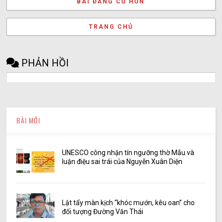
BÀI ĐĂNG CŨ HƠN
TRANG CHỦ
PHẢN HỒI
BÀI MỚI
UNESCO công nhận tín ngưỡng thờ Mẫu và
luận điệu sai trái của Nguyễn Xuân Diện
Lật tẩy màn kịch “khóc mướn, kêu oan” cho
đối tượng Đường Văn Thái