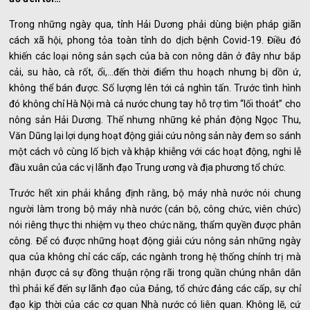
Trong những ngày qua, tỉnh Hải Dương phải dùng biện pháp giãn
cách xã hội, phong tỏa toàn tỉnh do dịch bệnh Covid-19. Điều đó
khiến các loại nông sản sạch của bà con nông dân ở đây như bắp
cải, su hào, cà rốt, ổi,…đến thời điểm thu hoạch nhưng bị dồn ứ,
không thể bán được. Số lượng lên tới cả nghìn tấn. Trước tình hình
đó không chỉ Hà Nội mà cả nước chung tay hỗ trợ tìm “lối thoát” cho
nông sản Hải Dương. Thế nhưng những kẻ phản động Ngọc Thu,
Văn Dũng lại lợi dụng hoạt động giải cứu nông sản này đem so sánh
một cách vô cùng lố bịch và khập khiễng với các hoạt động, nghi lễ
đầu xuân của các vị lãnh đạo Trung ương và địa phương tổ chức.
Trước hết xin phải khẳng định rằng, bộ máy nhà nước nói chung
người làm trong bộ máy nhà nước (cán bộ, công chức, viên chức)
nói riêng thực thi nhiệm vụ theo chức năng, thẩm quyền được phân
công. Để có được những hoạt động giải cứu nông sản những ngày
qua của không chỉ các cấp, các ngành trong hệ thống chính trị mà
nhận được cả sự đồng thuận rộng rãi trong quần chúng nhân dân
thì phải kể đến sự lãnh đạo của Đảng, tổ chức đảng các cấp, sự chỉ
đạo kịp thời của các cơ quan Nhà nước có liên quan. Không lẽ, cứ