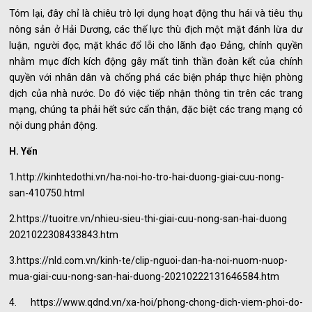
Tóm lại, đây chỉ là chiêu trò lợi dụng hoạt động thu hái và tiêu thụ
nông sản ở Hải Dương, các thế lực thù địch một mặt đánh lừa dư
luận, người đọc, mặt khác đổ lỗi cho lãnh đạo Đảng, chính quyền
nhằm mục đích kích động gây mất tinh thần đoàn kết của chính
quyền với nhân dân và chống phá các biện pháp thực hiện phòng
dịch của nhà nước. Do đó việc tiếp nhận thông tin trên các trang
mạng, chúng ta phải hết sức cẩn thận, đặc biệt các trang mạng có
nội dung phản động.
H. Yến
1.http://kinhtedothi.vn/ha-noi-ho-tro-hai-duong-giai-cuu-nong-
san-410750.html
2.https://tuoitre.vn/nhieu-sieu-thi-giai-cuu-nong-san-hai-duong
2021022308433843.htm
3.https://nld.com.vn/kinh-te/clip-nguoi-dan-ha-noi-nuom-nuop-
mua-giai-cuu-nong-san-hai-duong-20210222131646584.htm
4. https://www.qdnd.vn/xa-hoi/phong-chong-dich-viem-phoi-do-