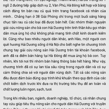
ngõ 2 đường tiếp giáp dịch vụ 2, Văn Phú, Hà Đông kết hợp với bằng
cách đăng tin bán rau củ quả trên trang facebook cá nhân của
mình… Chẳng hạn ở 38 Giải Phóng chỉ trong một buổi sáng hàng
chục tấn rau củ các loại đã được bán hết. Các nhóm thiện nguyện
giải cứu nông sản cho bà con Hải Dương trên tinh thần kêu gọi nhân
dân mua ủng hộ chứ không phải mang tính chất kinh doanh kiếm
lời. Cũng như bao nhiêu người dân khác, anh Hào, một người con
quê hương Hải Dương sống ở Hà Nội cho biết nghe tin chương trình
chung tay giải cứu nông sản Hải Dương trên tài khoản facebook,
anh đã ra điểm bán hàng tại Hà Đông để mua ủng hộ bà con. Tuy
nhiên, khi tới nơi thì nhóm bán hàng thông báo hết hàng. Như vậy,
chương trình đã có sự lan tỏa sâu rộng trong người dân và có sự
cảm thông chia sẻ với người dân vùng dịch. Tất cả các nông sản
đều được đảm bảo đúng quy trình khử khuẩn theo quy định của các
chốt kiểm dịch trước khi đưa ra thị trường tiêu thụ để an toàn và
chất lượng luôn ngon, sạch, tươi.
Trong khi nhiều ban, ngành, doanh nghiệp, tổ chức, cá nhân chung
tay cứu giúp tiêu thụ nông sản cho người dân Hải Dương với truyền