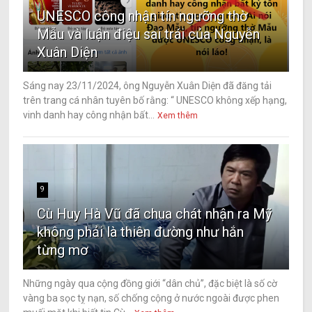
UNESCO công nhận tín ngưỡng thờ
Mẫu và luận điệu sai trái của Nguyễn
Xuân Diện
Sáng nay 23/11/2024, ông Nguyễn Xuân Diện đã đăng tải
trên trang cá nhân tuyên bố rằng: “ UNESCO không xếp hạng,
vinh danh hay công nhận bất...
Xem thêm
9
Cù Huy Hà Vũ đã chua chát nhận ra Mỹ
không phải là thiên đường như hắn
từng mơ
Những ngày qua cộng đồng giới “dân chủ”, đặc biệt là số cờ
vàng ba sọc tỵ nạn, số chống cộng ở nước ngoài được phen