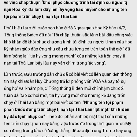
về việc chấp thuận ‘khôi phục chương trình tái định cư người tị
nạn Hoa Kỳ’ đã làm dấy lên ‘hy vọng hão huyền’ cho những tên
tội phạm trốn chạy tị nạn tại Thái Lan.
Phát biểu tại một cuộc họp báo ở Bộ Ngoại giao Hoa Kỳ hôm 4/2,
Tổng thống Biden đã nói “Tôi chấp thuận sắc lệnh bắt đầu công việc
khó khăn để khôi phục chương trình tái định cư người tị nạn của Hoa
Kỳ nhằm giúp đáp ứng nhu cầu chưa từng có trên toàn thế giới” đã
làm ‘sống lại’ ‘tia hy vọng mong manh’ của những kẻ trốn chạy tị
nạn tại Thái Lan bấy lâu nay vẫn chìm trong ‘ảo vọng’.
Lần trước, Đấu trường dân chủ đã có bài viết có liên quan đến thông
tin này khi Đoàn Huy Chương trả lời phỏng vấn VOA và bày tỏ ‘sự
ủng hộ’ và ‘khâm phục’ Tổng thống Biden mới chỉ nhậm chức 2
tuần đã ‘tạo cơ hội mới, tia hy vọng mới’ cho những kẻ đang trốn
chạy ở Thái Lan bằng một bài viết có tên: “
Những tên tội phạm
phản Quốc đang trốn chạy tị nạn tại Thái Lan ‘lật mặt’ khi Biden
ký Sắc lệnh nhập cư
“. Theo đó, phản ánh bộ mặt thật của những
tên trốn chạy tị nạn này bằng việc trước đó trong thời gian nước Mỹ
còn đang trong bầu cử ‘căng thẳng để xác định ông Trump hay ông