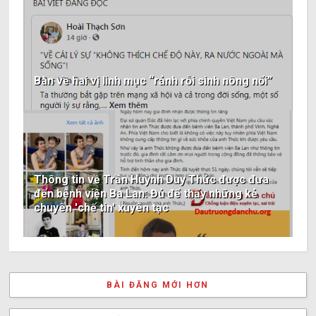
Bàn về hai vị linh mục “rảnh rỗi sinh nông nổi”
Thông tin về Trần Huỳnh Duy Thức được đưa
đến bệnh viện Ba Lan: Đủ để thấy những kẻ
chuyên 'chế tin' xuyên tạc
BÀI ĐĂNG MỚI HƠN