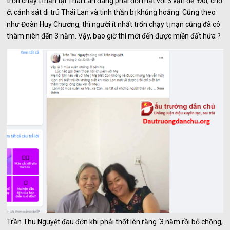
trốn chạy tị nạn tại Thái Lan đang phải đối mặt với 3 vấn đề: Đói, chỗ
ở; cảnh sát di trú Thái Lan và tinh thần bị khủng hoảng. Cũng theo
như Đoàn Huy Chương, thì người ít nhất trốn chạy tị nạn cũng đã có
thâm niên đến 3 năm. Vậy, bao giờ thì mới đến được miền đất hứa ?
Trần Thu Nguyệt đau đớn khi phải thốt lên rằng ‘3 năm rồi bỏ chồng,