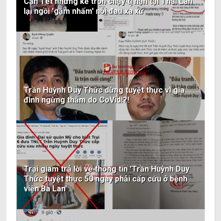
Cận Tết những kẻ trốn chạy tị nạn tại Thái Lan
lại ngồi 'gặm nhấm' nỗi đau xa xứ
Trần Huỳnh Duy Thức dừng tuyệt thực vì gia
đình ngừng thăm do CoVid!?!
Trại giam trả lời về thông tin 'Trần Huỳnh Duy
Thức tuyệt thực 50 ngày phải cấp cứu ở bệnh
viện Ba Lan'