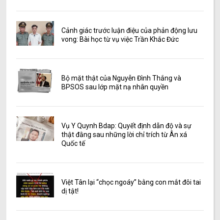
Cảnh giác trước luận điệu của phản động lưu
vong: Bài học từ vụ việc Trần Khắc Đức
Bộ mặt thật của Nguyễn Đình Thắng và
BPSOS sau lớp mặt nạ nhân quyền
Vụ Y Quynh Bdap: Quyết định dẫn độ và sự
thật đằng sau những lời chỉ trích từ Ân xá
Quốc tế
Việt Tân lại “chọc ngoáy” bằng con mắt đôi tai
dị tật!