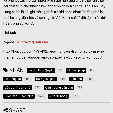
và phải bỏ xác nơi xứ người. Miền đất hứa đâu chưa thấy chỉ thấy
cái chết trực chờ những kẻ đang trốn chạy tị nạn tại Thái Lan. Đây
cũng chính là cái giá mà họ phải trả khi chấp nhận ‘chống phá lại
quê hương, dân tộc và con người Việt Nam’ chỉ để đổi lấy ‘miền đất
hứa trong ảo vọng’.
Hải Anh
Nguồn:
Đấu trường Dân chủ
http://hoicodo.com/737492/lieu-nhung-ke-tron-chay-ti-nan-tai-
thai-lan-co-den-duoc-mien-dat-hua-hay-bo-xac-noi-xu-nguoi/
NHÃN:
Bạch Hồng Quyền
bất hợp pháp
35
135
Bộ Công an
Bộ Ngoại giao
dân chủ
351
188
1651
đấu tranh dân chủ
Đấu trường dân chủ
273
689
Luận bàn - Phản biện
Vấn đề nóng
4576
3144
SHARE: