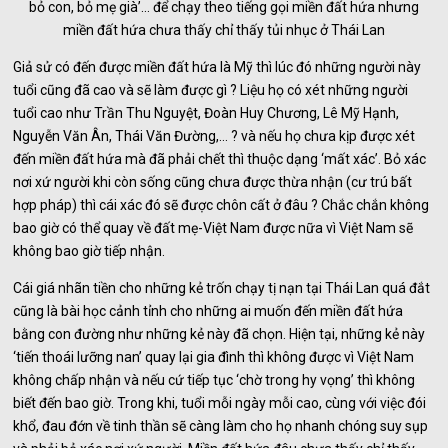
bỏ con, bỏ mẹ già’… để chạy theo tiếng gọi miền đất hứa nhưng
miền đất hứa chưa thấy chỉ thấy tủi nhục ở Thái Lan
Giả sử có đến được miền đất hứa là Mỹ thì lúc đó những người này
tuổi cũng đã cao và sẽ làm được gì ? Liệu họ có xét những người
tuổi cao như Trần Thu Nguyệt, Đoàn Huy Chương, Lê Mỹ Hạnh,
Nguyễn Văn Ân, Thái Văn Đường,… ? và nếu họ chưa kịp được xét
đến miền đất hứa mà đã phải chết thì thuộc dạng ‘mất xác’. Bỏ xác
nơi xứ người khi còn sống cũng chưa được thừa nhận (cư trú bất
hợp pháp) thì cái xác đó sẽ được chôn cất ở đâu ? Chắc chắn không
bao giờ có thể quay về đất mẹ-Việt Nam được nữa vì Việt Nam sẽ
không bao giờ tiếp nhận.
Cái giá nhãn tiền cho những kẻ trốn chạy tị nạn tại Thái Lan quá đắt
cũng là bài học cảnh tỉnh cho những ai muốn đến miền đất hứa
bằng con đường như những kẻ này đã chọn. Hiện tại, những kẻ này
‘tiến thoái lưỡng nan’ quay lại gia đình thì không được vì Việt Nam
không chấp nhận và nếu cứ tiếp tục ‘chờ trong hy vọng’ thì không
biết đến bao giờ. Trong khi, tuổi mỗi ngày mỗi cao, cùng với việc đói
khổ, đau đớn về tinh thần sẽ càng làm cho họ nhanh chóng suy sụp