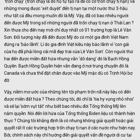
‘trốn chạy’ (trốn chạy là do họ tự tạo ra để có cớ trốn chạy tị nạn) và
những mong được ‘xét duyệt’ đến tị nạn tại một nước thứ 3-hầu
như tất cả đều mong muốn đó là Mỹ. Vậy, đã có bao nhiêu người
đến được Mỹ trong số những người đã trốn chạy tị nạn ở Thái Lan ?
Xin thưa cho đến nay mới chỉ duy nhất có 01 trường hợp là Lê Văn
Sơn. Đối tượng này đã đến được Mỹ do có một gia đình Việt Nam
đứng ra ‘bảo lãnh’. Lí do gia đình Việt kiều này bảo lãnh vì ‘con gái
của họ đã phải lòng cái mã đẹp trai của Lê Văn Sơn’. Còn người thứ
hai đến được miền đất hứa nhưng vẫn ‘dở dang’ đó là Bạch Hồng
Quyền. Bạch Hồng Quyền hiện vẫn đang ở nơi trung chuyển đó là
Canada và chưa thể đặt chân được vào Mỹ mặc dù có Trịnh Hội bợ
đỡ.
Vậy, niềm mơ ước của những tên tội phạm trốn nã này liệu có đến
được miền đất hứa ? Theo chúng tôi, đó chỉ là ‘tia hy vọng nhỏ nhoi’
và sẽ lại ‘sớm vụt tắt’ như biết bao nhiêu đời Tổng thống Mỹ lên
nắm quyền. Nói đến lời hứa của Tổng thống Biden liệu có thành hiện
thực ? Chúng tôi khẳng định là có nhưng không giải quyết hoặc giải
quyết rất ít các trường hợp trốn chạy tị nạn ở các nước như hiện nay.
Bởi, chính sách này chỉ hướng đến giải quyết vấn đề người di cư tại