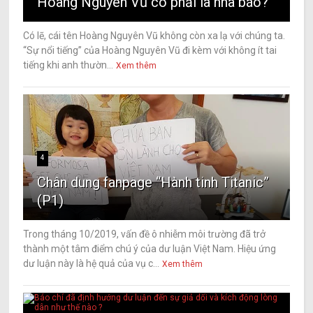
Hoàng Nguyên Vũ có phải là nhà báo?
Có lẽ, cái tên Hoàng Nguyên Vũ không còn xa lạ với chúng ta.
“Sự nổi tiếng” của Hoàng Nguyên Vũ đi kèm với không ít tai
tiếng khi anh thườn...
Xem thêm
4
Chân dung fanpage “Hành tinh Titanic”
(P1)
Trong tháng 10/2019, vấn đề ô nhiễm môi trường đã trở
thành một tâm điểm chú ý của dư luận Việt Nam. Hiệu ứng
dư luận này là hệ quả của vụ c...
Xem thêm