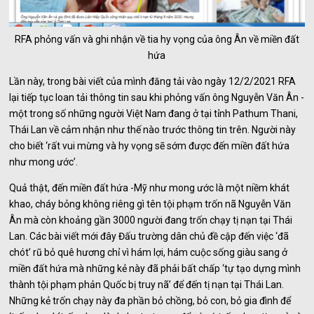
RFA phỏng vấn và ghi nhận về tia hy vọng của ông Ân về miền đất
hứa
Lần này, trong bài viết của mình đăng tải vào ngày 12/2/2021 RFA
lại tiếp tục loan tải thông tin sau khi phỏng vấn ông Nguyễn Văn Ân -
một trong số những người Việt Nam đang ở tại tỉnh Pathum Thani,
Thái Lan về cảm nhận như thế nào trước thông tin trên. Người này
cho biết ‘rất vui mừng và hy vọng sẽ sớm được đến miền đất hứa
như mong ước’.
Quả thật, đến miền đất hứa -Mỹ như mong ước là một niềm khát
khao, cháy bỏng không riêng gì tên tội phạm trốn nã Nguyễn Văn
Ân mà còn khoảng gần 3000 người đang trốn chạy tị nạn tại Thái
Lan. Các bài viết mới đây Đấu trường dân chủ đề cập đến việc ‘đã
chót’ rũ bỏ quê hương chỉ vì hám lợi, hám cuộc sống giàu sang ở
miền đất hứa mà những kẻ này đã phải bất chấp ‘tự tạo dựng mình
thành tội phạm phản Quốc bị truy nã’ để đến tị nạn tại Thái Lan.
Những kẻ trốn chạy này đa phần bỏ chồng, bỏ con, bỏ gia đình để