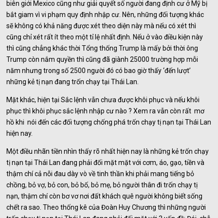
biên giới Mexico cũng như giải quyết số người đang định cư ở Mỹ bị
bắt giam vì vi phạm quy định nhập cư. Nên, những đối tượng khác
sẽ không có khả năng được xét theo diện này mà nếu có xét thì
cũng chỉ xét rất ít theo một tỉ lệ nhất định. Nếu ở vào điều kiện này
thì cũng chẳng khác thời Tổng thống Trump là mấy bởi thời ông
Trump còn nắm quyền thì cũng đã giành 25000 trường hợp mỗi
năm nhưng trong số 2500 người đó có bao giờ thấy ‘đến lượt’
những kẻ tị nạn đang trốn chạy tại Thái Lan.
Mặt khác, hiện tại Sắc lệnh vẫn chưa được khôi phục và nếu khôi
phục thì khôi phục sắc lệnh nhập cư nào ? Xem ra vẫn còn rất mơ
hồ khi nói đến các đối tượng chống phá trốn chạy tị nạn tại Thái Lan
hiện nay.
Một điều nhãn tiền nhìn thấy rõ nhất hiện nay là những kẻ trốn chạy
tị nạn tại Thái Lan đang phải đối mặt mặt với cơm, áo, gạo, tiền và
thậm chí cả nỗi đau dày vò về tinh thần khi phải mang tiếng bỏ
chồng, bỏ vợ, bỏ con, bỏ bố, bỏ mẹ, bỏ người thân đi trốn chạy tị
nạn, thậm chí còn bơ vơ nơi đất khách quê người không biết sống
chết ra sao. Theo thống kê của Đoàn Huy Chương thì những người