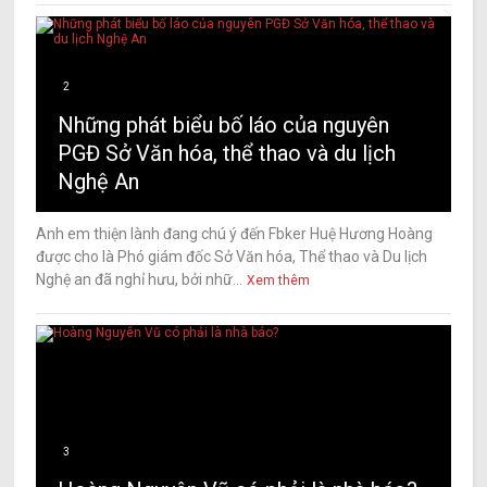
2
Những phát biểu bố láo của nguyên
PGĐ Sở Văn hóa, thể thao và du lịch
Nghệ An
Anh em thiện lành đang chú ý đến Fbker Huệ Hương Hoàng
được cho là Phó giám đốc Sở Văn hóa, Thể thao và Du lịch
Nghệ an đã nghỉ hưu, bởi nhữ...
Xem thêm
3