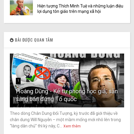
Hiện tượng Thích Minh Tuệ và những luận điệu
lợi dụng tôn giáo trên mạng xã hội
BÀI ĐƯỢC QUAN TÂM
1
Hoàng Dũng - Kẻ tự phong học giả, sẵn
sàng bán đứng Tổ quốc
Theo dòng Chân Dung Đối Tượng, kỳ trước đã giới thiệu về
chân dung Will Nguyễn – một mầm mống mới nhô lên trong
“làng dân chủ” thì kỳ này, C...
Xem thêm