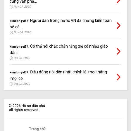
cũng vẫn phả...
Nov 07, 2020
Người dân trong nước VN đã chứng kiến toàn
kimdongvt54:
bộ cô...
Nov 04, 2020
Có thể nói chắc chắn rằng :sẽ có nhiều giáo
kimdongvt54:
dân i...
Oct 28, 2020
Điều đáng nói đến nhất chính là :mọi thằng
kimdongvt54:
,mọi co...
Oct 28, 2020
©
2026
Hồ sơ dân chủ
All rights reserved.
Trang chủ