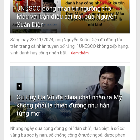
UNESCO công nhận tín ngưỡng thờ
Mẫu và luận điệu sai trái của Nguyễn
Xuân Diện
Sáng nay 23/11/2024, ông Nguyễn Xuân Diện đã đăng tải
trên trang cá nhân tuyên bố rằng: “ UNESCO không xếp hạng,
vinh danh hay công nhận bất...
Xem thêm
9
Cù Huy Hà Vũ đã chua chát nhận ra Mỹ
không phải là thiên đường như hắn
từng mơ
Những ngày qua cộng đồng giới “dân chủ”, đặc biệt là số cờ
vàng ba sọc tỵ nạn, số chống cộng ở nước ngoài được phen