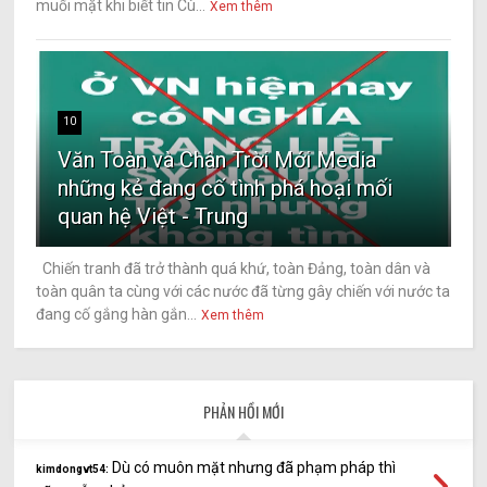
muối mặt khi biết tin Cù...
Xem thêm
10
Văn Toàn và Chân Trời Mới Media
những kẻ đang cố tình phá hoại mối
quan hệ Việt - Trung
Chiến tranh đã trở thành quá khứ, toàn Đảng, toàn dân và
toàn quân ta cùng với các nước đã từng gây chiến với nước ta
đang cố gắng hàn gắn...
Xem thêm
PHẢN HỒI MỚI
Dù có muôn mặt nhưng đã phạm pháp thì
kimdongvt54: