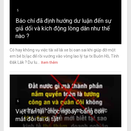
5
Báo chí đã định hướng dư luận đến sự
giả dối và kích động lòng dân như thế
nào ?
Có hay không vụ việc tài xế lái xe bị oan sai khi giúp đỡ một
em bé bị lạc để rồi vướng vào vòng lao lý tại tx Buôn Hồ, Tỉnh
Đăk Lăk ? Dư lu...
Xem thêm
6
Việt Tân lại “chọc ngoáy” bằng con
mắt đôi tai dị tật!