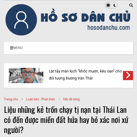
MENU
Lật tẩy màn kịch “khóc mướn, kêu oan” cho
đối tượng Đường Văn Thái
Trang chủ
Luận bàn - Phản biện
Vấn đề nóng
Liệu những kẻ trốn chạy tị nạn tại Thái Lan
có đến được miền đất hứa hay bỏ xác nơi xứ
người?