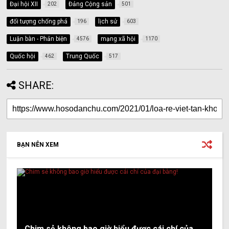
Đại hội XII
Đảng Cộng sản
202
501
đối tượng chống phá
lịch sử
196
603
Luận bàn - Phản biện
mạng xã hội
4576
1170
Quốc hội
Trung Quốc
462
517
SHARE:
BẠN NÊN XEM
Chim sẻ không bao giờ hiểu được cái chí của