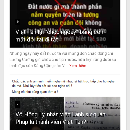
6
Việt Tân lại “chọc ngoáy” bằng con
mắt đôi tai dị tật!
Những ngày này đất nước ta vui mừng đón chào đồng chí
Lương Cường giữ chức chủ tịch nước, hứa hẹn rằng dưới sự
lãnh đạo của Đảng Cộng sản Vi...
Xem thêm
7
Võ Hồng Ly, nhân viên Lãnh sự quán
Pháp là thành viên Việt Tân?