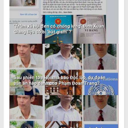
'Trùm xã hội đen có chống lưng' Đinh Xuân
Giang liệu có bị 'bắt giam' ?
Sau phiên tòa Hội nhà báo Độc lập, dự đoán
bản án nào dành cho Phạm Đoan Trang?