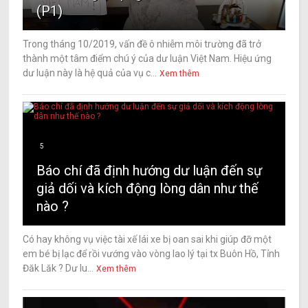
(P1)
Trong tháng 10/2019, vấn đề ô nhiễm môi trường đã trở
thành một tâm điểm chú ý của dư luận Việt Nam. Hiệu ứng
dư luận này là hệ quả của vụ c...
Xem thêm
5
Báo chí đã định hướng dư luận đến sự
giả dối và kích động lòng dân như thế
nào ?
Có hay không vụ việc tài xế lái xe bị oan sai khi giúp đỡ một
em bé bị lạc để rồi vướng vào vòng lao lý tại tx Buôn Hồ, Tỉnh
Đăk Lăk ? Dư lu...
Xem thêm