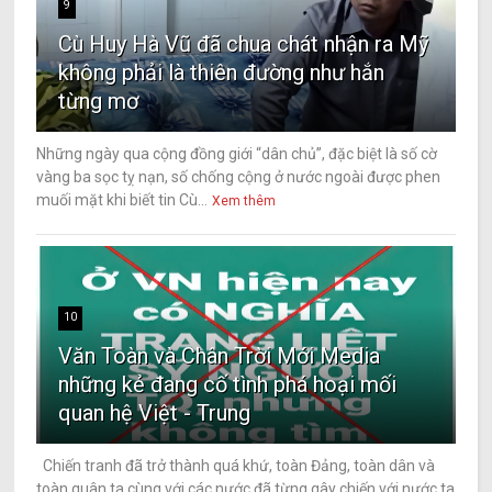
9
Cù Huy Hà Vũ đã chua chát nhận ra Mỹ
không phải là thiên đường như hắn
từng mơ
Những ngày qua cộng đồng giới “dân chủ”, đặc biệt là số cờ
vàng ba sọc tỵ nạn, số chống cộng ở nước ngoài được phen
muối mặt khi biết tin Cù...
Xem thêm
10
Văn Toàn và Chân Trời Mới Media
những kẻ đang cố tình phá hoại mối
quan hệ Việt - Trung
Chiến tranh đã trở thành quá khứ, toàn Đảng, toàn dân và
toàn quân ta cùng với các nước đã từng gây chiến với nước ta