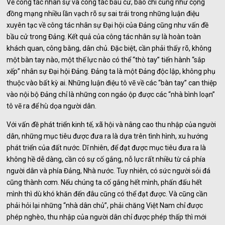
Về công tác nhân sự và công tác bầu cử, báo chí cũng như cộng
đồng mạng nhiều lần vạch rõ sự sai trái trong những luận điệu
xuyên tạc về công tác nhân sự Đại hội của Đảng cũng như vấn đề
bầu cử trong Đảng. Kết quả của công tác nhân sự là hoàn toàn
khách quan, công bằng, dân chủ. Đặc biệt, cần phải thấy rõ, không
một bàn tay nào, một thế lực nào có thể “thò tay” tiến hành “sắp
xếp” nhân sự Đại hội Đảng. Đảng ta là một Đảng độc lập, không phụ
thuộc vào bất kỳ ai. Những luận điệu tô vẽ về các “bàn tay” can thiệp
vào nội bộ Đảng chỉ là những con ngáo ộp được các “nhà bình loạn”
tô vẽ ra để hù dọa người dân.
Với vấn đề phát triển kinh tế, xã hội và nâng cao thu nhập của người
dân, những mục tiêu được đưa ra là dựa trên tình hình, xu hướng
phát triển của đất nước. Dĩ nhiên, để đạt được mục tiêu đưa ra là
không hề dễ dàng, cần có sự cố gắng, nỗ lực rất nhiều từ cả phía
người dân và phía Đảng, Nhà nước. Tuy nhiên, có sức người sỏi đá
cũng thành cơm. Nếu chúng ta cố gắng hết mình, phấn đấu hết
mình thì dù khó khăn đến đâu cũng có thể đạt được. Và cũng cần
phải hỏi lại những “nhà dân chủ”, phải chăng Việt Nam chỉ được
phép nghèo, thu nhập của người dân chỉ được phép thấp thì mới