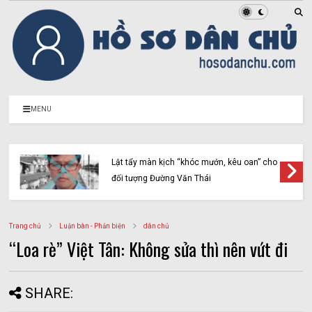
MENU
Lật tẩy màn kịch “khóc mướn, kêu oan” cho
đối tượng Đường Văn Thái
Trang chủ
Luận bàn - Phản biện
dân chủ
“Loa rè” Việt Tân: Không sửa thì nên vứt đi
SHARE: