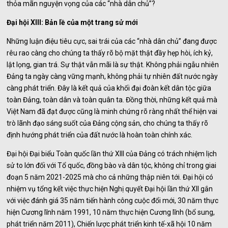
thỏa mãn nguyện vọng của các “nhà dân chủ”?
Đại hội XIII: Bản lề của một trang sử mới
Những luận điệu tiêu cực, sai trái của các “nhà dân chủ” đang được
rêu rao càng cho chúng ta thấy rõ bộ mặt thật đầy hẹp hòi, ích kỷ,
lật lọng, gian trá. Sự thật vẫn mãi là sự thật. Không phải ngẫu nhiên
Đảng ta ngày càng vững mạnh, không phải tự nhiên đất nước ngày
càng phát triển. Đây là kết quả của khối đại đoàn kết dân tộc giữa
toàn Đảng, toàn dân và toàn quân ta. Đồng thời, những kết quả mà
Việt Nam đã đạt được cũng là minh chứng rõ ràng nhất thể hiện vai
trò lãnh đạo sáng suốt của Đảng cộng sản, cho chúng ta thấy rõ
định hướng phát triển của đất nước là hoàn toàn chính xác.
Đại hội Đại biểu Toàn quốc lần thứ XIII của Đảng có trách nhiệm lịch
sử to lớn đối với Tổ quốc, đồng bào và dân tộc, không chỉ trong giai
đoạn 5 năm 2021-2025 mà cho cả những thập niên tới. Đại hội có
nhiệm vụ tổng kết việc thực hiện Nghị quyết Đại hội lần thứ XII gắn
với việc đánh giá 35 năm tiến hành công cuộc đổi mới, 30 năm thực
hiện Cương lĩnh năm 1991, 10 năm thực hiện Cương lĩnh (bổ sung,
phát triển năm 2011), Chiến lược phát triển kinh tế-xã hội 10 năm