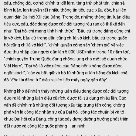
xấu, chống đối, cơ hội chính trị đã làm, tàng trữ, phát tán, chia sẻ,
bình luận, lan truyền rất nhiều thông tin tiêu cực, xấu, độc, hại liên
quan đến Đại hội XIII của Đảng. Trong đó, những thông tin, luận điệu
tiêu cực, xấu, độc đang được các đối tượng rêu rao có thể kể đến
như: “Đại hội chỉ mang tính hình thức”, “Bầu cử trong đảng cũng chỉ
là vở kịch, bầu cử trong dân cũng chỉ là vở kịch, bầu cử trong quốc
hội cũng chỉ là vở kịch”, “chính quyền cộng sản ‘chém gió’ về việc
đưa thu nhập của người dân lên 5.000 USD/năm trong 10 năm tới”,
“chính quyền Trung Quốc đang chống lưng cho một số quan chức
Việt Nam”, “Đại hội là việc riêng của Đảng nên không được dùng
ngân sách”, “các vụ bắt giữ và bỏ tù những ai lên tiếng đả kích chế
độ “độc tài đảng trị” diễn ra liên tiếp mấy ngày gần đây”…
Không khó để nhận thấy những luận điệu đang được các đối tượng
đưa ra là những luận điệu cũ rích, được tái sử dụng nhiều lần. Các
vấn đề chính mà những đối tượng xấu tập trung tấn công, chống
phá vẫn là công tác nhân sự của Đại hội, công tác chuẩn bị và tổ
chức Đại hội của Đảng, công tác xây dựng đường hướng phát triển
đất nước và công tác quốc phòng – an ninh.