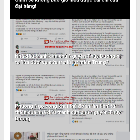
đại bàng!
Nhà đấu tranh dân chủ Nguyễn Thùy Dương bị
tố 'lừa đảo' vụ cứu trợ lũ lụt miền Trung?
Phuong Ngo công khai thủ đoạn 'ăn tiền' từ
thiện của nhà đấu tranh dân chủ Nguyễn Thùy
Dương