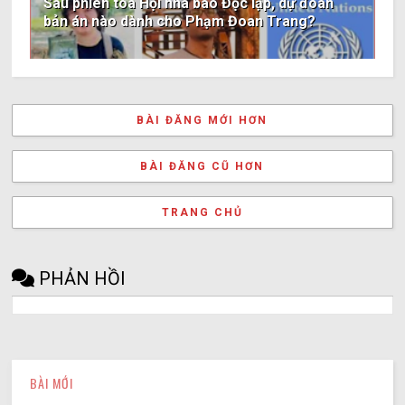
Sau phiên tòa Hội nhà báo Độc lập, dự đoán
bản án nào dành cho Phạm Đoan Trang?
BÀI ĐĂNG MỚI HƠN
BÀI ĐĂNG CŨ HƠN
TRANG CHỦ
PHẢN HỒI
BÀI MỚI