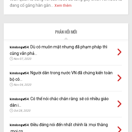
đang cố gắng hàn gắn...
Xem thêm
PHẢN HỒI MỚI
Dù có muôn mặt nhưng đã phạm pháp thì
kimdongvt54:
cũng vẫn phả...
Nov 07, 2020
Người dân trong nước VN đã chứng kiến toàn
kimdongvt54:
bộ cô...
Nov 04, 2020
Có thể nói chắc chắn rằng :sẽ có nhiều giáo
kimdongvt54:
dân i...
Oct 28, 2020
Điều đáng nói đến nhất chính là :mọi thằng
kimdongvt54:
,mọi co...