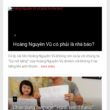
3
Hoàng Nguyên Vũ có phải là nhà báo?
Có lẽ, cái tên Hoàng Nguyên Vũ không còn xa lạ với chúng ta.
“Sự nổi tiếng” của Hoàng Nguyên Vũ đi kèm với không ít tai
tiếng khi anh thườn...
Xem thêm
4
Chân dung fanpage “Hành tinh Titanic”