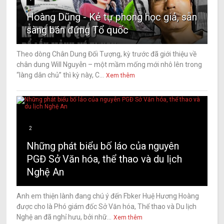
Hoàng Dũng - Kẻ tự phong học giả, sẵn
sàng bán đứng Tổ quốc
Theo dòng Chân Dung Đối Tượng, kỳ trước đã giới thiệu về
chân dung Will Nguyễn – một mầm mống mới nhô lên trong
“làng dân chủ” thì kỳ này, C...
Xem thêm
2
Những phát biểu bố láo của nguyên
PGĐ Sở Văn hóa, thể thao và du lịch
Nghệ An
Anh em thiện lành đang chú ý đến Fbker Huệ Hương Hoàng
được cho là Phó giám đốc Sở Văn hóa, Thể thao và Du lịch
Nghệ an đã nghỉ hưu, bởi nhữ...
Xem thêm