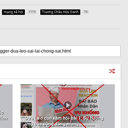
mạng xã hội
Trương Châu Hữu Danh
1170
70
úc
tích
Dưa Leo cần xám hối-bài 1: Sự hưởng
ứng của cộng đồng mạng