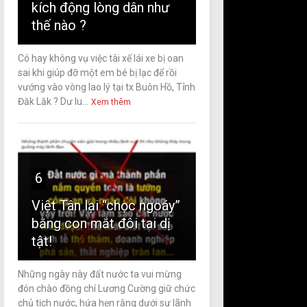
kích động lòng dân như
thế nào ?
Có hay không vụ việc tài xế lái xe bị oan
sai khi giúp đỡ một em bé bị lạc để rồi
vướng vào vòng lao lý tại tx Buôn Hồ, Tỉnh
Đăk Lăk ? Dư lu...
Xem thêm
6
Việt Tân lại “chọc ngoáy”
bằng con mắt đôi tai dị
tật!
Những ngày này đất nước ta vui mừng
đón chào đồng chí Lương Cường giữ chức
chủ tịch nước, hứa hẹn rằng dưới sự lãnh