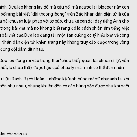
mình, Dưa leo không lấy đó mà xấu hổ, mà ngược lại, blogger này còn
bố rằng bài viết “dài thòong lòong” trên Báo Nhân dân điện tử là của
a nói chuyện luật pháp với tờ báo, chưa kể còn đòi dạy tiếng Anh cho
a trong bài viết mà nó không biết rằng đó là cách phiên âm tiếng Việt
bài viết của Dưa leo đăng tải, một fan cuồng có tý hiểu biết về công
 Nhân dân điện tử, khiến trang này không truy cập được trong vòng
 đồng đội đâm đít nhau.
a leo đang rơi vào trạng thái “chưa thấy quan tài chưa rơi lệ”, vẫn
hất, là chưa thấy được hậu quả pháp lý mà mình có thể đón nhận.
u Hữu Danh, Bạch Hoàn – những kẻ “anh hùng mõm” như anh ta, khi
hồn như nhau, nhưng khi lên đồn có còn hùng hồn được như khi ngồi
lai-chong-sai/