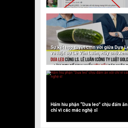
Sự kết hợp tuyệt cmn vời giữa Dưa 
và luật sư Lê Văn Luân, Hãy chở xem
Hẩm hiu phận “Dưa leo” chịu đấm ăn
chỉ vì các mác nghệ sĩ