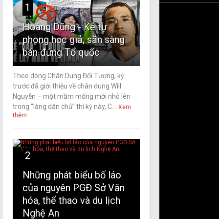
1
Hoàng Dũng - Kẻ tự
phong học giả, sẵn sàng
bán đứng Tổ quốc
Theo dòng Chân Dung Đối Tượng, kỳ
trước đã giới thiệu về chân dung Will
Nguyễn – một mầm mống mới nhô lên
trong “làng dân chủ” thì kỳ này, C...
Xem
thêm
2
Những phát biểu bố láo
của nguyên PGĐ Sở Văn
hóa, thể thao và du lịch
Nghệ An