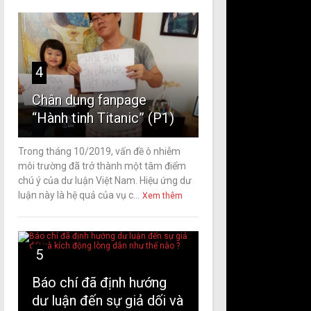
4
Chân dung fanpage
“Hành tinh Titanic” (P1)
Trong tháng 10/2019, vấn đề ô nhiễm
môi trường đã trở thành một tâm điểm
chú ý của dư luận Việt Nam. Hiệu ứng dư
luận này là hệ quả của vụ c...
Xem thêm
5
Báo chí đã định hướng
dư luận đến sự giả dối và