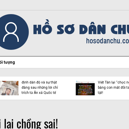
ối tượng
Hiện tượng Thích Minh
Việt Tân lại “chọc ngoáy”
Tuệ và những luận điệu l
bằng con mắt đôi tai dị
dụng tôn giáo trên mạn
tật!
xã hội
 lại chồng sai!