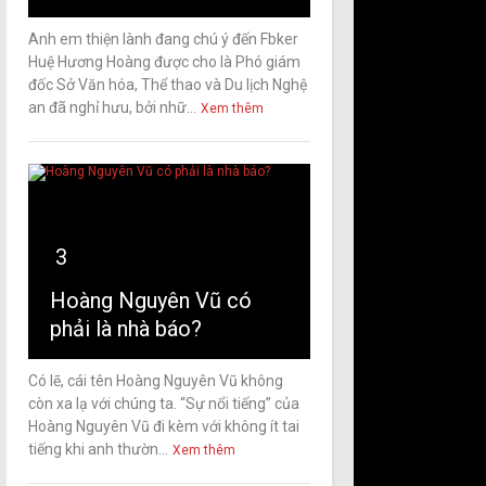
Anh em thiện lành đang chú ý đến Fbker
Huệ Hương Hoàng được cho là Phó giám
đốc Sở Văn hóa, Thể thao và Du lịch Nghệ
an đã nghỉ hưu, bởi nhữ...
Xem thêm
3
Hoàng Nguyên Vũ có
phải là nhà báo?
Có lẽ, cái tên Hoàng Nguyên Vũ không
còn xa lạ với chúng ta. “Sự nổi tiếng” của
Hoàng Nguyên Vũ đi kèm với không ít tai
tiếng khi anh thườn...
Xem thêm