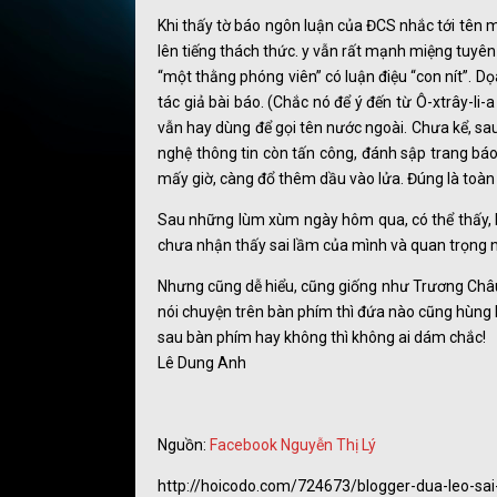
Khi thấy tờ báo ngôn luận của ĐCS nhắc tới tên 
lên tiếng thách thức. y vẫn rất mạnh miệng tuyên 
“một thằng phóng viên” có luận điệu “con nít”. Dọ
tác giả bài báo. (Chắc nó để ý đến từ Ô-xtrây-li-
vẫn hay dùng để gọi tên nước ngoài. Chưa kể, sau 
nghệ thông tin còn tấn công, đánh sập trang báo
mấy giờ, càng đổ thêm dầu vào lửa. Đúng là toàn
Sau những lùm xùm ngày hôm qua, có thể thấy, Dư
chưa nhận thấy sai lầm của mình và quan trọng n
Nhưng cũng dễ hiểu, cũng giống như Trương Châ
nói chuyện trên bàn phím thì đứa nào cũng hùng 
sau bàn phím hay không thì không ai dám chắc!
Lê Dung Anh
Nguồn:
Facebook Nguyễn Thị Lý
http://hoicodo.com/724673/blogger-dua-leo-sai-