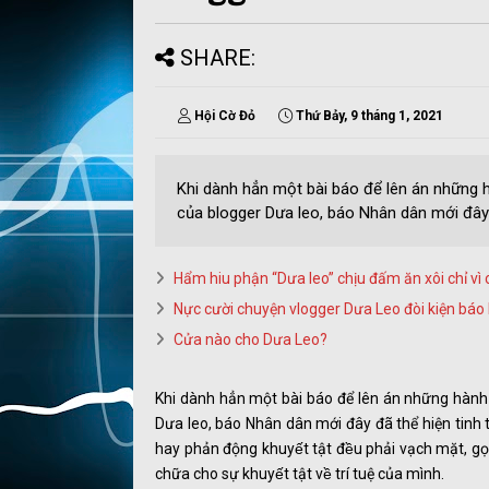
SHARE:
Hội Cờ Đỏ
Thứ Bảy, 9 tháng 1, 2021
Khi dành hẳn một bài báo để lên án những
của blogger Dưa leo, báo Nhân dân mới đây 
Hẩm hiu phận “Dưa leo” chịu đấm ăn xôi chỉ vì
Nực cười chuyện vlogger Dưa Leo đòi kiện báo
Cửa nào cho Dưa Leo?
Khi dành hẳn một bài báo để lên án những hàn
Dưa leo, báo Nhân dân mới đây đã thể hiện tinh thần
hay phản động khuyết tật đều phải vạch mặt, gọi 
chữa cho sự khuyết tật về trí tuệ của mình.