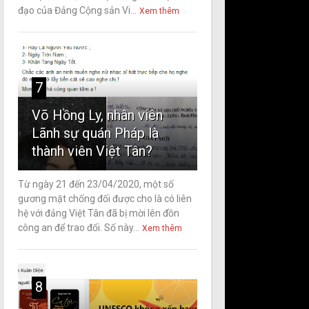
đạo của Đảng Cộng sản Vi...
Xem thêm
7
Võ Hồng Ly, nhân viên
Lãnh sự quán Pháp là
thành viên Việt Tân?
Từ ngày 21 đến 23/04/2020, một số
gương mặt chống đối được cho là có liên
hệ với đảng Việt Tân đã bị mời lên đồn
công an để trao đổi. Số này...
Xem thêm
8