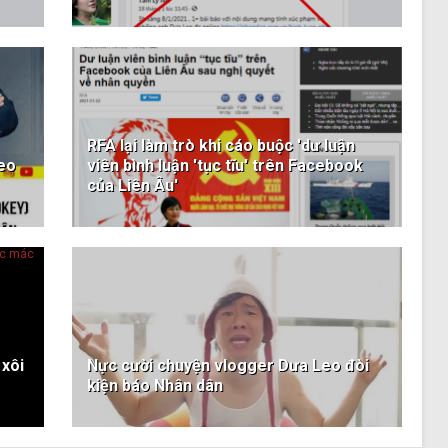
RFA lại làm trò khi cáo buộc 'dư luận
Leo
viên bình luận 'tục tĩu' trên Facebook
của Liên Âu'
 xôi
Nực cười chuyện vlogger Dưa Leo đòi
kiện báo Nhân dân