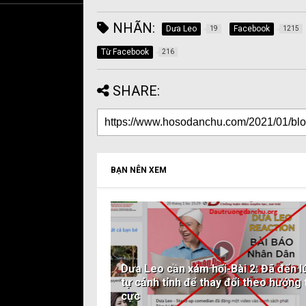
NHÃN:
Dưa Leo
Facebook
19
1215
Từ Facebook
216
SHARE:
BẠN NÊN XEM
Dưa Leo cần xám hối-Bài 2: Đã đến l
tự cảnh tỉnh để thay đổi theo hướng 
cực