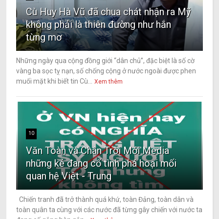
Cù Huy Hà Vũ đã chua chát nhận ra Mỹ
không phải là thiên đường như hắn
từng mơ
Những ngày qua cộng đồng giới “dân chủ”, đặc biệt là số cờ
vàng ba sọc tỵ nạn, số chống cộng ở nước ngoài được phen
muối mặt khi biết tin Cù...
Xem thêm
10
Văn Toàn và Chân Trời Mới Media
những kẻ đang cố tình phá hoại mối
quan hệ Việt - Trung
Chiến tranh đã trở thành quá khứ, toàn Đảng, toàn dân và
toàn quân ta cùng với các nước đã từng gây chiến với nước ta