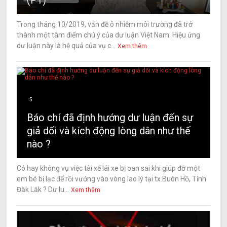
(P1)
Trong tháng 10/2019, vấn đề ô nhiễm môi trường đã trở
thành một tâm điểm chú ý của dư luận Việt Nam. Hiệu ứng
dư luận này là hệ quả của vụ c...
Xem thêm
5
Báo chí đã định hướng dư luận đến sự
giả dối và kích động lòng dân như thế
nào ?
Có hay không vụ việc tài xế lái xe bị oan sai khi giúp đỡ một
em bé bị lạc để rồi vướng vào vòng lao lý tại tx Buôn Hồ, Tỉnh
Đăk Lăk ? Dư lu...
Xem thêm