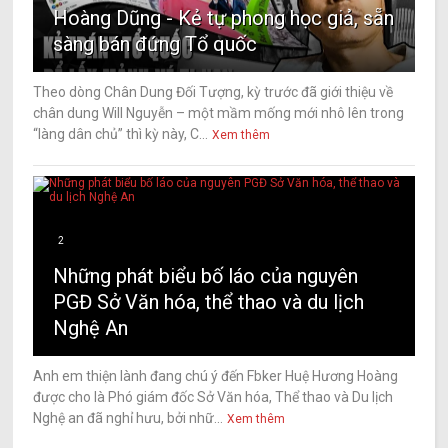
Hoàng Dũng - Kẻ tự phong học giả, sẵn
sàng bán đứng Tổ quốc
Theo dòng Chân Dung Đối Tượng, kỳ trước đã giới thiệu về
chân dung Will Nguyễn – một mầm mống mới nhô lên trong
“làng dân chủ” thì kỳ này, C...
Xem thêm
2
Những phát biểu bố láo của nguyên
PGĐ Sở Văn hóa, thể thao và du lịch
Nghệ An
Anh em thiện lành đang chú ý đến Fbker Huệ Hương Hoàng
được cho là Phó giám đốc Sở Văn hóa, Thể thao và Du lịch
Nghệ an đã nghỉ hưu, bởi nhữ...
Xem thêm