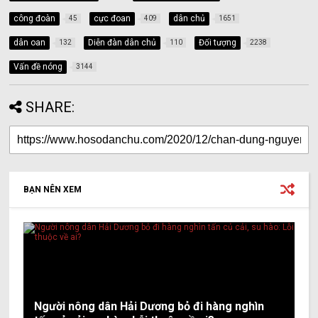
công đoàn
cực đoan
dân chủ
45
409
1651
dân oan
Diễn đàn dân chủ
Đối tượng
132
110
2238
Vấn đề nóng
3144
SHARE:
BẠN NÊN XEM
Người nông dân Hải Dương bỏ đi hàng nghìn