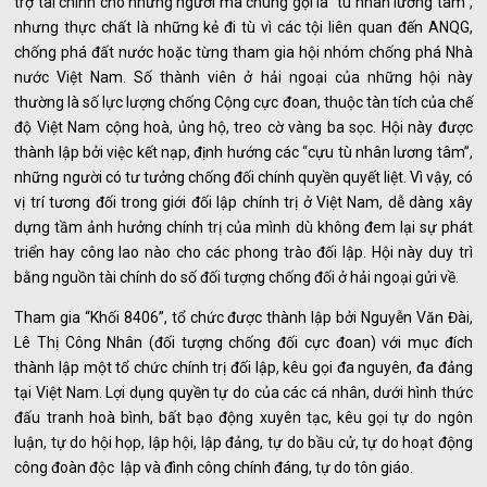
trợ tài chính cho những người mà chúng gọi là “tù nhân lương tâm”,
nhưng thực chất là những kẻ đi tù vì các tội liên quan đến ANQG,
chống phá đất nước hoặc từng tham gia hội nhóm chống phá Nhà
nước Việt Nam. Số thành viên ở hải ngoại của những hội này
thường là số lực lượng chống Cộng cực đoan, thuộc tàn tích của chế
độ Việt Nam cộng hoà, ủng hộ, treo cờ vàng ba sọc. Hội này được
thành lập bởi việc kết nạp, định hướng các “cựu tù nhân lương tâm”,
những người có tư tưởng chống đối chính quyền quyết liệt. Vì vậy, có
vị trí tương đối trong giới đối lập chính trị ở Việt Nam, dễ dàng xây
dựng tầm ảnh hưởng chính trị của mình dù không đem lại sự phát
triển hay công lao nào cho các phong trào đối lập. Hội này duy trì
bằng nguồn tài chính do số đối tượng chống đối ở hải ngoại gửi về.
Tham gia “Khối 8406”, tổ chức được thành lập bởi Nguyễn Văn Đài,
Lê Thị Công Nhân (đối tượng chống đối cực đoan) với mục đích
thành lập một tổ chức chính trị đối lập, kêu gọi đa nguyên, đa đảng
tại Việt Nam. Lợi dụng quyền tự do của các cá nhân, dưới hình thức
đấu tranh hoà bình, bất bạo động xuyên tạc, kêu gọi tự do ngôn
luận, tự do hội họp, lập hội, lập đảng, tự do bầu cử, tự do hoạt động
công đoàn độc lập và đình công chính đáng, tự do tôn giáo.