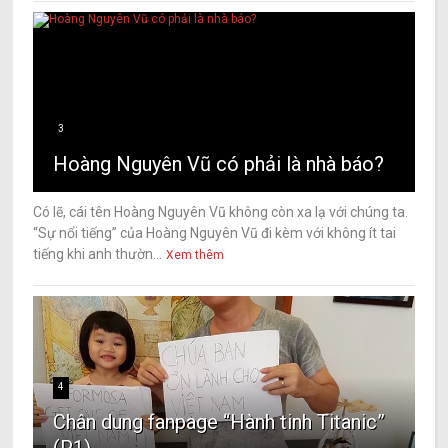
3
Hoàng Nguyên Vũ có phải là nhà báo?
Có lẽ, cái tên Hoàng Nguyên Vũ không còn xa lạ với chúng ta.
“Sự nổi tiếng” của Hoàng Nguyên Vũ đi kèm với không ít tai
tiếng khi anh thườn...
Xem thêm
4
Chân dung fanpage “Hành tinh Titanic”