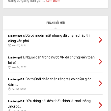
đang cố gắng hàn gắn...
Xem thêm
PHẢN HỒI MỚI
Dù có muôn mặt nhưng đã phạm pháp thì
kimdongvt54:
cũng vẫn phả...
Nov 07, 2020
Người dân trong nước VN đã chứng kiến toàn
kimdongvt54:
bộ cô...
Nov 04, 2020
Có thể nói chắc chắn rằng :sẽ có nhiều giáo
kimdongvt54:
dân i...
Oct 28, 2020
Điều đáng nói đến nhất chính là :mọi thằng
kimdongvt54:
,mọi co...
Oct 28, 2020