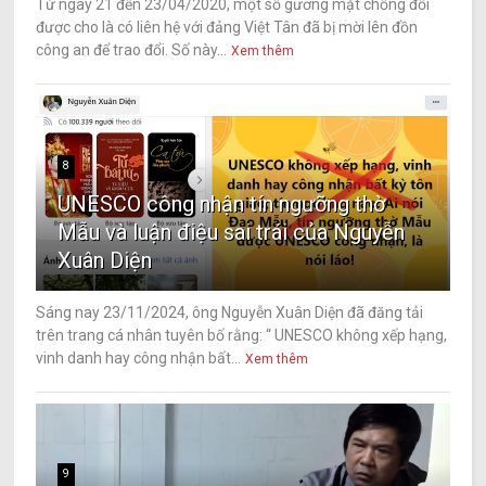
Từ ngày 21 đến 23/04/2020, một số gương mặt chống đối
được cho là có liên hệ với đảng Việt Tân đã bị mời lên đồn
công an để trao đổi. Số này...
Xem thêm
8
UNESCO công nhận tín ngưỡng thờ
Mẫu và luận điệu sai trái của Nguyễn
Xuân Diện
Sáng nay 23/11/2024, ông Nguyễn Xuân Diện đã đăng tải
trên trang cá nhân tuyên bố rằng: “ UNESCO không xếp hạng,
vinh danh hay công nhận bất...
Xem thêm
9