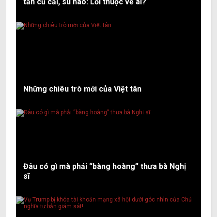
tấn củ cải, su hào: Lỗi thuộc về ai?
Những chiêu trò mới của Việt tân
Đâu có gì mà phải “bàng hoàng” thưa bà Nghị
sĩ