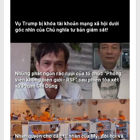
Vụ Trump bị khóa tài khoản mạng xã hội dưới
góc nhìn của Chủ nghĩa tư bản giám sát!
Những phát ngôn rác rưởi của tổ chức "Phóng
viên không biên giới - RSF" sau phiên tòa xét
xử Phạm Chí Dũng
Nhân quyền cho các tù nhân của Mỹ- đòi hỏi và