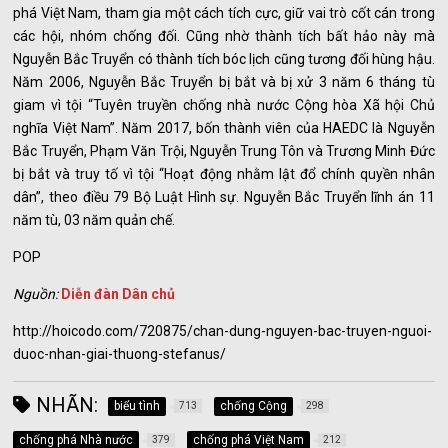
phá Việt Nam, tham gia một cách tích cực, giữ vai trò cốt cán trong
các hội, nhóm chống đối. Cũng nhờ thành tích bất hảo này mà
Nguyễn Bắc Truyển có thành tích bóc lịch cũng tương đối hùng hậu.
Năm 2006, Nguyễn Bắc Truyển bị bắt và bị xử 3 năm 6 tháng tù
giam vì tội “Tuyên truyền chống nhà nước Cộng hòa Xã hội Chủ
nghĩa Việt Nam”. Năm 2017, bốn thành viên của HAEDC là Nguyễn
Bắc Truyển, Phạm Văn Trội, Nguyễn Trung Tôn và Trương Minh Đức
bị bắt và truy tố vì tội “Hoạt động nhằm lật đổ chính quyền nhân
dân”, theo điều 79 Bộ Luật Hình sự. Nguyễn Bắc Truyển lĩnh án 11
năm tù, 03 năm quản chế.
POP
Nguồn:
Diễn đàn Dân chủ
http://hoicodo.com/720875/chan-dung-nguyen-bac-truyen-nguoi-
duoc-nhan-giai-thuong-stefanus/
NHÃN:
biểu tình
chống Cộng
713
298
chống phá Nhà nước
chống phá Việt Nam
379
212