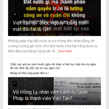
6
Việt Tân lại “chọc ngoáy” bằng con
mắt đôi tai dị tật!
Những ngày này đất nước ta vui mừng đón chào đồng chí
Lương Cường giữ chức chủ tịch nước, hứa hẹn rằng dưới sự
lãnh đạo của Đảng Cộng sản Vi...
Xem thêm
7
Võ Hồng Ly, nhân viên Lãnh sự quán
Pháp là thành viên Việt Tân?