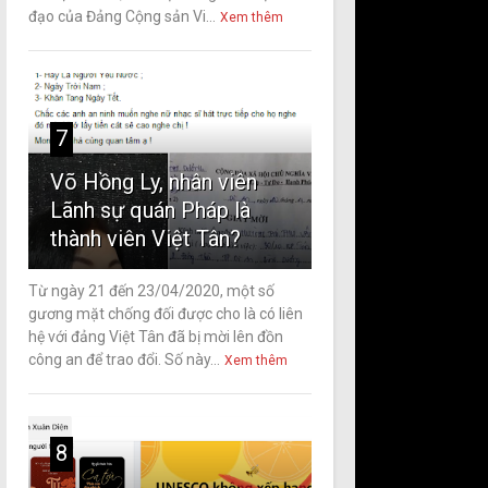
đạo của Đảng Cộng sản Vi...
Xem thêm
7
Võ Hồng Ly, nhân viên
Lãnh sự quán Pháp là
thành viên Việt Tân?
Từ ngày 21 đến 23/04/2020, một số
gương mặt chống đối được cho là có liên
hệ với đảng Việt Tân đã bị mời lên đồn
công an để trao đổi. Số này...
Xem thêm
8