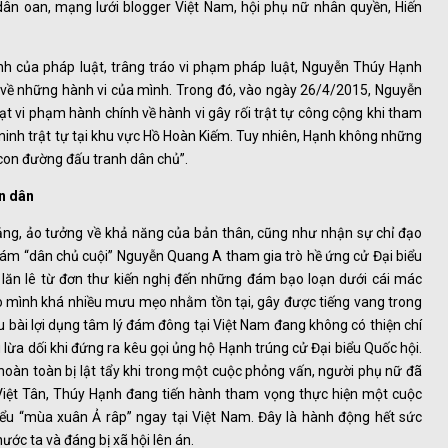
dân oan, mạng lưới blogger Việt Nam, hội phụ nữ nhân quyền, Hiến
h của pháp luật, trâng tráo vi phạm pháp luật, Nguyễn Thúy Hạnh
 về những hành vi của mình. Trong đó, vào ngày 26/4/2015, Nguyễn
 vi phạm hành chính về hành vi gây rối trật tự công cộng khi tham
 ninh trật tự tại khu vực Hồ Hoàn Kiếm. Tuy nhiên, Hạnh không những
 “con đường đấu tranh dân chủ”.
ân dân
ảng, ảo tưởng về khả năng của bản thân, cũng như nhận sự chỉ đạo
đám “dân chủ cuội” Nguyễn Quang A tham gia trò hề ứng cử Đại biểu
lăn lê từ đơn thư kiến nghị đến những đám bạo loạn dưới cái mác
o mình khá nhiều mưu mẹo nhằm tồn tại, gây được tiếng vang trong
êu bài lợi dụng tâm lý đám đông tại Việt Nam đang không có thiện chí
lừa dối khi đứng ra kêu gọi ủng hộ Hạnh trúng cử Đại biểu Quốc hội.
àn toàn bị lật tẩy khi trong một cuộc phỏng vấn, người phụ nữ đã
a Việt Tân, Thúy Hạnh đang tiến hành tham vọng thực hiện một cuộc
 “mùa xuân Ả râp” ngay tại Việt Nam. Đây là hành động hết sức
ước ta và đáng bị xã hội lên án.