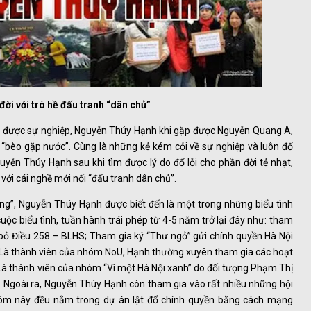
ời với trò hề đấu tranh “dân chủ”
 được sự nghiệp, Nguyễn Thúy Hạnh khi gặp được Nguyễn Quang A,
bèo gặp nước”. Cùng là những kẻ kém cỏi về sự nghiệp và luôn đổ
yễn Thúy Hạnh sau khi tìm được lý do đổ lỗi cho phần đời tẻ nhạt,
ới cái nghề mới nổi “đấu tranh dân chủ”.
ng”, Nguyễn Thúy Hạnh được biết đến là một trong những biểu tình
 cuộc biểu tình, tuần hành trái phép từ 4-5 năm trở lại đây như: tham
 bỏ Điều 258 – BLHS; Tham gia ký “Thư ngỏ” gửi chính quyền Hà Nội
 Là thành viên của nhóm NoU, Hạnh thường xuyên tham gia các hoạt
ự; Là thành viên của nhóm “Vì một Hà Nội xanh” do đối tượng Phạm Thị
. Ngoài ra, Nguyễn Thúy Hạnh còn tham gia vào rất nhiều những hội
óm này đều nằm trong dự án lật đổ chính quyền bằng cách mạng