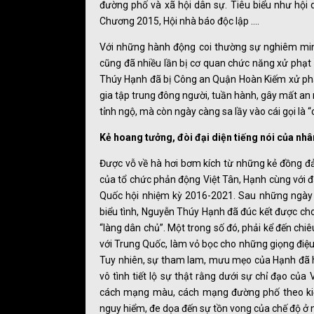
đường phố và xã hội dân sự. Tiêu biểu như hội 
Chương 2015, Hội nhà báo độc lập ….
Với những hành động coi thường sự nghiêm min
cũng đã nhiều lần bị cơ quan chức năng xử phạt
Thúy Hạnh đã bị Công an Quận Hoàn Kiếm xử phạt
gia tập trung đông người, tuần hành, gây mất an
tỉnh ngộ, mà còn ngày càng sa lầy vào cái gọi là
Kẻ hoang tưởng, đòi đại diện tiếng nói của nh
Được vỗ về hà hơi bơm kích từ những kẻ đồng đ
của tổ chức phản động Việt Tân, Hạnh cùng với 
Quốc hội nhiệm kỳ 2016-2021. Sau những ngày 
biểu tình, Nguyễn Thúy Hạnh đã đúc kết được ch
“làng dân chủ”. Một trong số đó, phải kể đến chi
với Trung Quốc, làm vỏ bọc cho những giọng điệu 
Tuy nhiên, sự tham lam, mưu mẹo của Hạnh đã ho
vô tình tiết lộ sự thật rằng dưới sự chỉ đạo củ
cách mạng màu, cách mạng đường phố theo kiểu
nguy hiểm, đe dọa đến sự tồn vong của chế độ ở n