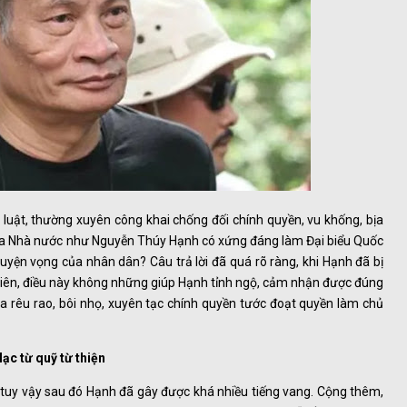
 luật, thường xuyên công khai chống đối chính quyền, vu khống, bịa
 của Nhà nước như Nguyễn Thúy Hạnh có xứng đáng làm Đại biểu Quốc
guyện vọng của nhân dân? Câu trả lời đã quá rõ ràng, khi Hạnh đã bị
 nhiên, điều này không những giúp Hạnh tỉnh ngộ, cảm nhận được đúng
 ta rêu rao, bôi nhọ, xuyên tạc chính quyền tước đoạt quyền làm chủ
c từ quỹ từ thiện
 tuy vậy sau đó Hạnh đã gây được khá nhiều tiếng vang. Cộng thêm,