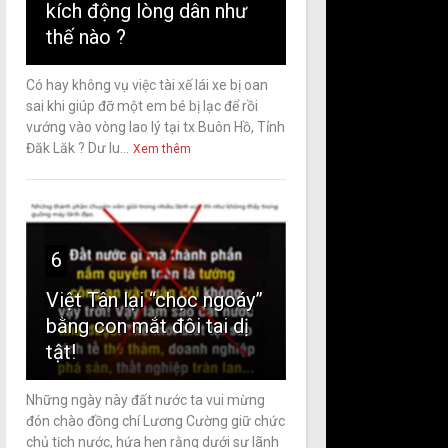
kích động lòng dân như
thế nào ?
Có hay không vụ việc tài xế lái xe bị oan
sai khi giúp đỡ một em bé bị lạc để rồi
vướng vào vòng lao lý tại tx Buôn Hồ, Tỉnh
Đăk Lăk ? Dư lu...
Xem thêm
6
Việt Tân lại “chọc ngoáy”
bằng con mắt đôi tai dị
tật!
Những ngày này đất nước ta vui mừng
đón chào đồng chí Lương Cường giữ chức
chủ tịch nước, hứa hẹn rằng dưới sự lãnh