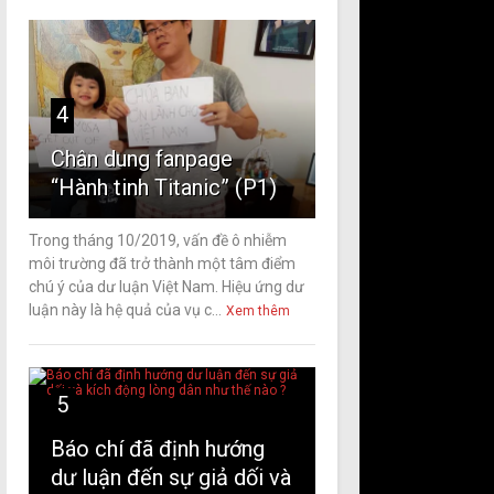
4
Chân dung fanpage
“Hành tinh Titanic” (P1)
Trong tháng 10/2019, vấn đề ô nhiễm
môi trường đã trở thành một tâm điểm
chú ý của dư luận Việt Nam. Hiệu ứng dư
luận này là hệ quả của vụ c...
Xem thêm
5
Báo chí đã định hướng
dư luận đến sự giả dối và