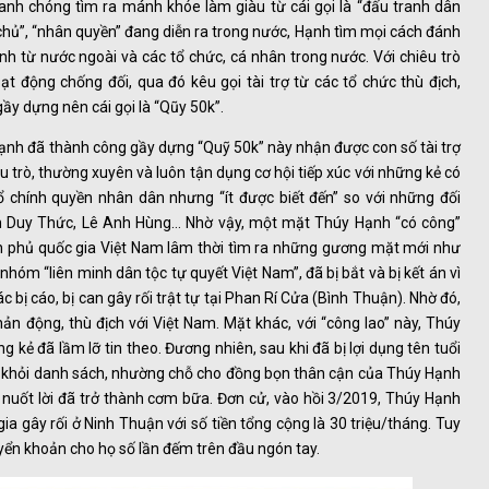
hanh chóng tìm ra mánh khóe làm giàu từ cái gọi là “đấu tranh dân
n chủ”, “nhân quyền” đang diễn ra trong nước, Hạnh tìm mọi cách đánh
ính từ nước ngoài và các tổ chức, cá nhân trong nước. Với chiêu trò
t động chống đối, qua đó kêu gọi tài trợ từ các tổ chức thù địch,
ầy dựng nên cái gọi là “Qũy 50k”.
Hạnh đã thành công gầy dựng “Quỹ 50k” này nhận được con số tài trợ
u trò, thường xuyên và luôn tận dụng cơ hội tiếp xúc với những kẻ có
 chính quyền nhân dân nhưng “ít được biết đến” so với những đối
 Duy Thức, Lê Anh Hùng… Nhờ vậy, một mặt Thúy Hạnh “có công”
nh phủ quốc gia Việt Nam lâm thời tìm ra những gương mặt mới như
hóm “liên minh dân tộc tự quyết Việt Nam”, đã bị bắt và bị kết án vì
bị cáo, bị can gây rối trật tự tại Phan Rí Cửa (Bình Thuận). Nhờ đó,
hản động, thù địch với Việt Nam. Mặt khác, với “công lao” này, Thúy
kẻ đã lầm lỡ tin theo. Đương nhiên, sau khi đã bị lợi dụng tên tuổi
i khỏi danh sách, nhường chỗ cho đồng bọn thân cận của Thúy Hạnh
 nuốt lời đã trở thành cơm bữa. Đơn cử, vào hồi 3/2019, Thúy Hạnh
ia gây rối ở Ninh Thuận với số tiền tổng cộng là 30 triệu/tháng. Tuy
yển khoản cho họ số lần đếm trên đầu ngón tay.