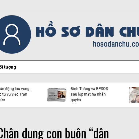
ối tượng
Hiện tượng Thích Minh
Việt Tân lại “chọc ngoáy”
Tuệ và những luận điệu l
bằng con mắt đôi tai dị
dụng tôn giáo trên mạn
tật!
xã hội
Chân dung con buôn “dân