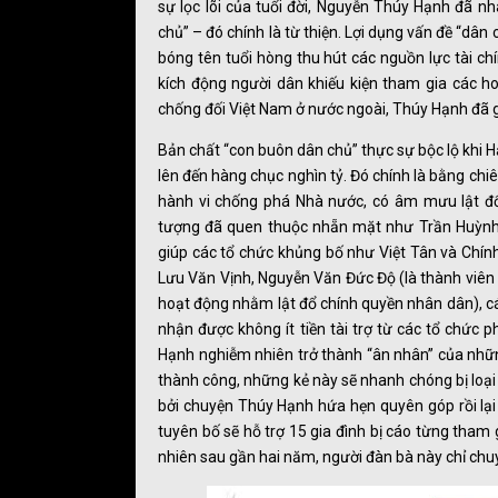
sự lọc lõi của tuổi đời, Nguyễn Thúy Hạnh đã n
chủ” – đó chính là từ thiện. Lợi dụng vấn đề “dâ
bóng tên tuổi hòng thu hút các nguồn lực tài ch
kích động người dân khiếu kiện tham gia các hoạ
chống đối Việt Nam ở nước ngoài, Thúy Hạnh đã g
Bản chất “con buôn dân chủ” thực sự bộc lộ khi 
lên đến hàng chục nghìn tỷ. Đó chính là bằng chiê
hành vi chống phá Nhà nước, có âm mưu lật đổ
tượng đã quen thuộc nhẵn mặt như Trần Huỳnh
giúp các tổ chức khủng bố như Việt Tân và Chí
Lưu Văn Vịnh, Nguyễn Văn Đức Độ (là thành viên n
hoạt động nhằm lật đổ chính quyền nhân dân), các 
nhận được không ít tiền tài trợ từ các tổ chức p
Hạnh nghiễm nhiên trở thành “ân nhân” của những 
thành công, những kẻ này sẽ nhanh chóng bị loạ
bởi chuyện Thúy Hạnh hứa hẹn quyên góp rồi lại
tuyên bố sẽ hỗ trợ 15 gia đình bị cáo từng tham g
nhiên sau gần hai năm, người đàn bà này chỉ chu