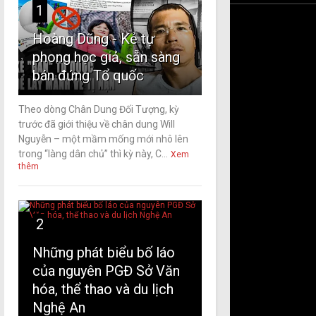
1
Hoàng Dũng - Kẻ tự
phong học giả, sẵn sàng
bán đứng Tổ quốc
Theo dòng Chân Dung Đối Tượng, kỳ
trước đã giới thiệu về chân dung Will
Nguyễn – một mầm mống mới nhô lên
trong “làng dân chủ” thì kỳ này, C...
Xem
thêm
2
Những phát biểu bố láo
của nguyên PGĐ Sở Văn
hóa, thể thao và du lịch
Nghệ An