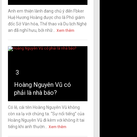
Anh em thiện lành đang chú ý đến Fbker
Huệ Hương Hoàng được cho là Phó giám
đốc Sở Văn hóa, Thể thao và Du lịch Nghệ
an đã nghỉ hưu, bởi nhữ...
Xem thêm
3
Hoàng Nguyên Vũ có
phải là nhà báo?
Có lẽ, cái tên Hoàng Nguyên Vũ không
còn xa lạ với chúng ta. “Sự nổi tiếng” của
Hoàng Nguyên Vũ đi kèm với không ít tai
tiếng khi anh thườn...
Xem thêm