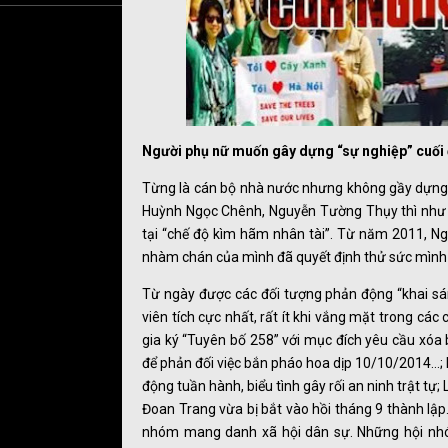
Người phụ nữ muốn gây dựng “sự nghiệp” cuối đ
Từng là cán bộ nhà nước nhưng không gầy dựng
Huỳnh Ngọc Chênh, Nguyễn Tường Thụy thì như “
tại “chế độ kìm hãm nhân tài”. Từ năm 2011, Ngu
nhàm chán của mình đã quyết định thử sức mình v
Từ ngày được các đối tượng phản động “khai sá
viên tích cực nhất, rất ít khi vắng mặt trong các
gia ký “Tuyên bố 258” với mục đích yêu cầu xóa
để phản đối việc bắn pháo hoa dịp 10/10/2014…;
động tuần hành, biểu tình gây rối an ninh trật t
Đoan Trang vừa bị bắt vào hồi tháng 9 thành lập
nhóm mang danh xã hội dân sự. Những hội nh