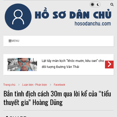
MENU
Lật tẩy màn kịch “khóc mướn, kêu oan” cho
đối tượng Đường Văn Thái
Trang chủ
Luận bàn - Phản biện
Facebook
Bắn tình địch cách 30m qua lời kể của “tiểu
thuyết gia” Hoàng Dũng