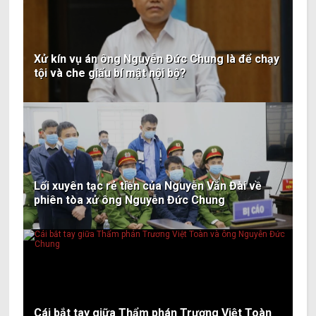
Xử kín vụ án ông Nguyễn Đức Chung là để chạy
tội và che giấu bí mật nội bộ?
Lối xuyên tạc rẻ tiền của Nguyễn Văn Đài về
phiên tòa xử ông Nguyễn Đức Chung
Cái bắt tay giữa Thẩm phán Trương Việt Toàn