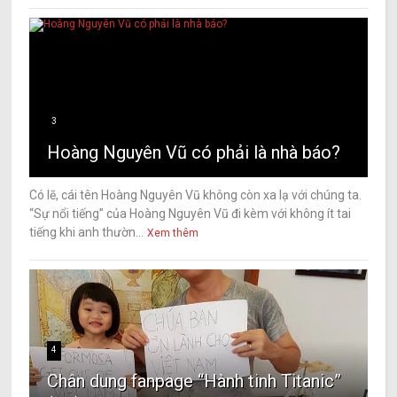
3
Hoàng Nguyên Vũ có phải là nhà báo?
Có lẽ, cái tên Hoàng Nguyên Vũ không còn xa lạ với chúng ta.
“Sự nổi tiếng” của Hoàng Nguyên Vũ đi kèm với không ít tai
tiếng khi anh thườn...
Xem thêm
4
Chân dung fanpage “Hành tinh Titanic”