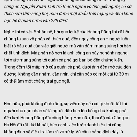
công an Nguyễn Xuân Tính trở thành người vô tình giết người, có sở
thích sưu tầm súng hơi, mua được một khẩu trên mạng và đem khoe
bạn bè ở quán nước vào 22h đêm
”.
Nghe thì có vẻ sẽ phẫn nộ, bởi qua lời kể của Hoàng Dũng thì xã hội
chúng ta sao vô pháp vô thiên quá, đến ngay công an – người luôn
biết rõ hậu quả của việc giết người mà vẫn dám mang súng hơi bắn
chết tình địch. Mà phẫn nộ hơn là anh công an này nghênh ngang
tới mức mang súng tới quán cà phê gọi bạn bè đến chứng kiến.
Trong đêm tối mập mờ của quán cà phê, dưới ánh đèn mờ của đèn
đường, không cần nhắm, cần nhìn, chỉ cần bóp cò một cái từ 30 m
có thể làm một chàng trai gục ngã.
Hơn nữa, phải khẳng định rằng, sự việc này nếu có gì khuất tất thì
người nhà nạn nhân sẽ là người đầu tiên lên tiếng chứ không phải
đến lượt Hoàng Dũng đòi công bằng. Hơn nữa, thái độ của Công an
Hà Nội đã rất dứt khoát, bên cạnh việc tước danh hiệu thì cũng
khẳng định sẽ điều tra làm rõ và xử lý. Và cần khẳng định đây là