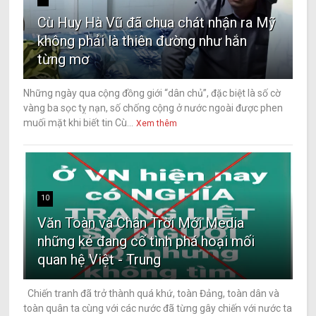
Cù Huy Hà Vũ đã chua chát nhận ra Mỹ
không phải là thiên đường như hắn
từng mơ
Những ngày qua cộng đồng giới “dân chủ”, đặc biệt là số cờ
vàng ba sọc tỵ nạn, số chống cộng ở nước ngoài được phen
muối mặt khi biết tin Cù...
Xem thêm
10
Văn Toàn và Chân Trời Mới Media
những kẻ đang cố tình phá hoại mối
quan hệ Việt - Trung
Chiến tranh đã trở thành quá khứ, toàn Đảng, toàn dân và
toàn quân ta cùng với các nước đã từng gây chiến với nước ta