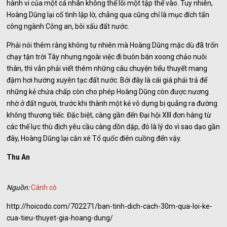
hành vi của một cá nhân không thể lôi một tập thể vào. Tuy nhiên,
Hoàng Dũng lại cố tình lập lờ, chẳng qua cũng chỉ là mục đích tấn
công ngành Công an, bôi xấu đất nước.
Phải nói thêm rằng không tự nhiên mà Hoàng Dũng mặc dù đã trốn
chạy tận trời Tây nhưng ngoài việc đi buôn bán xoong chảo nuôi
thân, thì vẫn phải viết thêm những câu chuyện tiểu thuyết mang
đậm hơi hướng xuyên tạc đất nước. Bởi đây là cái giá phải trả để
những kẻ chứa chấp còn cho phép Hoàng Dũng còn được nương
nhờ ở đất người, trước khi thành một kẻ vô dựng bị quẳng ra đường
không thương tiếc. Đặc biệt, càng gần đến Đại hội XIII đơn hàng từ
các thế lực thù địch yêu cầu càng dồn dập, đó là lý do vì sao dạo gần
đây, Hoàng Dũng lại cắn xé Tổ quốc điên cuồng đến vậy.
Thu An
Nguồn:
Cánh cò
http://hoicodo.com/702271/ban-tinh-dich-cach-30m-qua-loi-ke-
cua-tieu-thuyet-gia-hoang-dung/