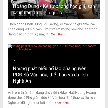
Hoàng Dũng - Kẻ tự phong học giả, sẵn
sàng bán đứng Tổ quốc
Theo dòng Chân Dung Đối Tượng, kỳ trước đã giới thiệu về
chân dung Will Nguyễn – một mầm mống mới nhô lên trong
“làng dân chủ” thì kỳ này, C...
Xem thêm
2
Những phát biểu bố láo của nguyên
PGĐ Sở Văn hóa, thể thao và du lịch
Nghệ An
Anh em thiện lành đang chú ý đến Fbker Huệ Hương Hoàng
được cho là Phó giám đốc Sở Văn hóa, Thể thao và Du lịch
Nghệ an đã nghỉ hưu, bởi nhữ...
Xem thêm