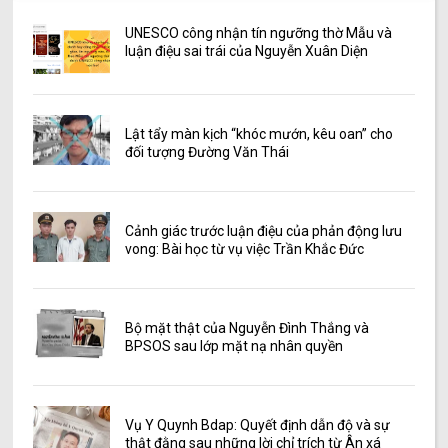
UNESCO công nhận tín ngưỡng thờ Mẫu và
luận điệu sai trái của Nguyễn Xuân Diện
Lật tẩy màn kịch “khóc mướn, kêu oan” cho
đối tượng Đường Văn Thái
Cảnh giác trước luận điệu của phản động lưu
vong: Bài học từ vụ việc Trần Khắc Đức
Bộ mặt thật của Nguyễn Đình Thắng và
BPSOS sau lớp mặt nạ nhân quyền
Vụ Y Quynh Bdap: Quyết định dẫn độ và sự
thật đằng sau những lời chỉ trích từ Ân xá