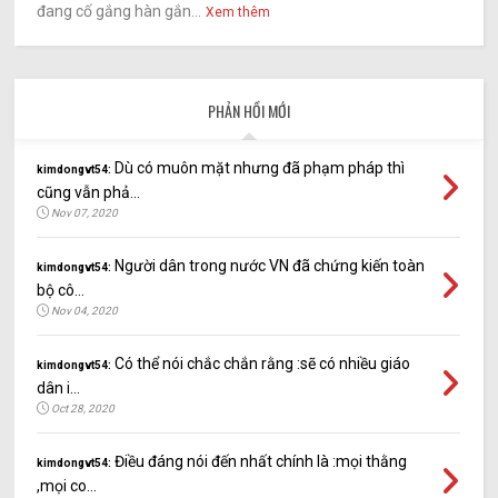
đang cố gắng hàn gắn...
Xem thêm
PHẢN HỒI MỚI
Dù có muôn mặt nhưng đã phạm pháp thì
kimdongvt54:
cũng vẫn phả...
Nov 07, 2020
Người dân trong nước VN đã chứng kiến toàn
kimdongvt54:
bộ cô...
Nov 04, 2020
Có thể nói chắc chắn rằng :sẽ có nhiều giáo
kimdongvt54:
dân i...
Oct 28, 2020
Điều đáng nói đến nhất chính là :mọi thằng
kimdongvt54:
,mọi co...