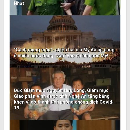
Nhất
"Cách mạng màu"- chiêu bài cia Mỹ đã áp dụng
ở nhiều nước đang "vận" vào chính nước Mỹ!
Đức Giám mục Nguyễn Hữu Long, Giám mục
Giáo phận Vinh được tỉnh Nghệ An tặng bằng
khen vì có thành tích phòng chống dịch Covid-
19