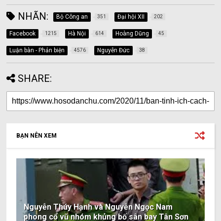
NHÃN:
Bộ Công an
Đại hội XII
351
202
Facebook
Hà Nội
Hoàng Dũng
1215
614
45
Luận bàn - Phản biện
Nguyễn Đức
4576
38
SHARE:
BẠN NÊN XEM
Nguyễn Thúy Hạnh và Nguyễn Ngọc Nam
phong cổ vũ nhóm khủng bố sân bay Tân Sơn