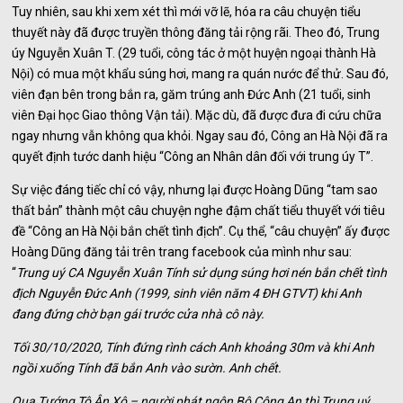
Tuy nhiên, sau khi xem xét thì mới vỡ lẽ, hóa ra câu chuyện tiểu
thuyết này đã được truyền thông đăng tải rộng rãi. Theo đó, Trung
úy Nguyễn Xuân T. (29 tuổi, công tác ở một huyện ngoại thành Hà
Nội) có mua một khẩu súng hơi, mang ra quán nước để thử. Sau đó,
viên đạn bên trong bắn ra, găm trúng anh Đức Anh (21 tuổi, sinh
viên Đại học Giao thông Vận tải). Mặc dù, đã được đưa đi cứu chữa
ngay nhưng vẫn không qua khỏi. Ngay sau đó, Công an Hà Nội đã ra
quyết định tước danh hiệu “Công an Nhân dân đối với trung úy T”.
Sự việc đáng tiếc chỉ có vậy, nhưng lại được Hoàng Dũng “tam sao
thất bản” thành một câu chuyện nghe đậm chất tiểu thuyết với tiêu
đề “Công an Hà Nội bắn chết tình địch”. Cụ thể, “câu chuyện” ấy được
Hoàng Dũng đăng tải trên trang facebook của mình như sau:
“
Trung uý CA Nguyễn Xuân Tính sử dụng súng hơi nén bắn chết tình
địch Nguyễn Đức Anh (1999, sinh viên năm 4 ĐH GTVT) khi Anh
đang đứng chờ bạn gái trước cửa nhà cô này.
Tối 30/10/2020, Tính đứng rình cách Anh khoảng 30m và khi Anh
ngồi xuống Tính đã bắn Anh vào sườn. Anh chết.
Qua Tướng Tô Ân Xô – người phát ngôn Bộ Công An thì Trung uý