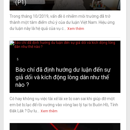
(P1)
Trong tháng 10/2019, vấn đề ô nhiễm môi trường đã trở
thành một tâm điểm chú ý của dư luận Việt Nam. Hiệu ứng
dư luận này là hệ quả của vụ c...
Xem thêm
5
Báo chí đã định hướng dư luận đến sự
giả dối và kích động lòng dân như thế
nào ?
Có hay không vụ việc tài xế lái xe bị oan sai khi giúp đỡ một
em bé bị lạc để rồi vướng vào vòng lao lý tại tx Buôn Hồ, Tỉnh
Đăk Lăk ? Dư lu...
Xem thêm