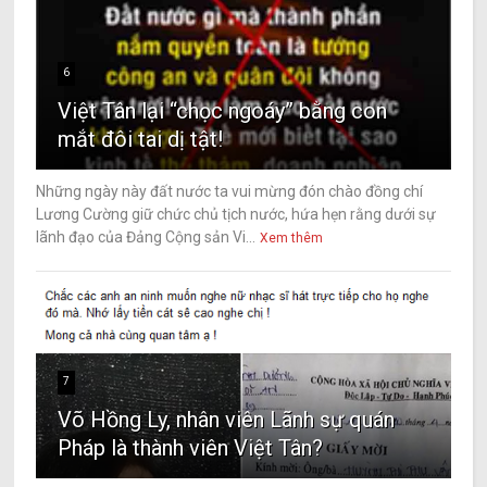
6
Việt Tân lại “chọc ngoáy” bằng con
mắt đôi tai dị tật!
Những ngày này đất nước ta vui mừng đón chào đồng chí
Lương Cường giữ chức chủ tịch nước, hứa hẹn rằng dưới sự
lãnh đạo của Đảng Cộng sản Vi...
Xem thêm
7
Võ Hồng Ly, nhân viên Lãnh sự quán
Pháp là thành viên Việt Tân?