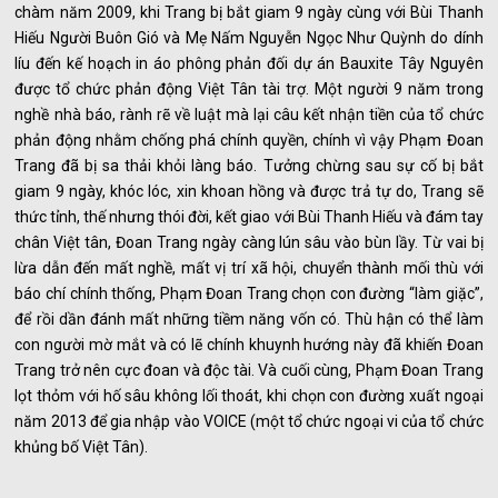
chàm năm 2009, khi Trang bị bắt giam 9 ngày cùng với Bùi Thanh
Hiếu Người Buôn Gió và Mẹ Nấm Nguyễn Ngọc Như Quỳnh do dính
líu đến kế hoạch in áo phông phản đối dự án Bauxite Tây Nguyên
được tổ chức phản động Việt Tân tài trợ. Một người 9 năm trong
nghề nhà báo, rành rẽ về luật mà lại câu kết nhận tiền của tổ chức
phản động nhằm chống phá chính quyền, chính vì vậy Phạm Đoan
Trang đã bị sa thải khỏi làng báo. Tưởng chừng sau sự cố bị bắt
giam 9 ngày, khóc lóc, xin khoan hồng và được trả tự do, Trang sẽ
thức tỉnh, thế nhưng thói đời, kết giao với Bùi Thanh Hiếu và đám tay
chân Việt tân, Đoan Trang ngày càng lún sâu vào bùn lầy. Từ vai bị
lừa dẫn đến mất nghề, mất vị trí xã hội, chuyển thành mối thù với
báo chí chính thống, Phạm Đoan Trang chọn con đường “làm giặc”,
để rồi dần đánh mất những tiềm năng vốn có. Thù hận có thể làm
con người mờ mắt và có lẽ chính khuynh hướng này đã khiến Đoan
Trang trở nên cực đoan và độc tài. Và cuối cùng, Phạm Đoan Trang
lọt thỏm với hố sâu không lối thoát, khi chọn con đường xuất ngoại
năm 2013 để gia nhập vào VOICE (một tổ chức ngoại vi của tổ chức
khủng bố Việt Tân).