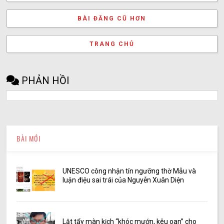
BÀI ĐĂNG CŨ HƠN
TRANG CHỦ
PHẢN HỒI
BÀI MỚI
UNESCO công nhận tín ngưỡng thờ Mẫu và
luận điệu sai trái của Nguyễn Xuân Diện
Lật tẩy màn kịch “khóc mướn, kêu oan” cho