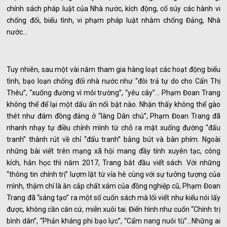
chính sách pháp luật của Nhà nước, kích động, cổ súy các hành vi
chống đối, biểu tình, vi phạm pháp luật nhằm chống Đảng, Nhà
nước…
Tuy nhiên, sau một vài năm tham gia hàng loạt các hoạt động biểu
tình, bạo loạn chống đối nhà nước như “đòi trả tự do cho Cấn Thị
Thêu”, “xuống đường vì môi trường”, “yêu cây”… Phạm Đoan Trang
không thể để lại một dấu ấn nổi bật nào. Nhận thấy không thể gào
thét như đám đồng đảng ở “làng Dân chủ”, Phạm Đoan Trang đã
nhanh nhạy tự điều chỉnh mình từ chỗ ra mặt xuống đường “đấu
tranh” thành rút về chỉ “đấu tranh” bằng bút và bàn phím. Ngoài
những bài viết trên mạng xã hội mang đầy tính xuyên tạc, công
kích, hằn học thì năm 2017, Trang bắt đầu viết sách. Với những
“thông tin chính trị” lượm lặt từ vỉa hè cùng với sự tưởng tượng của
mình, thậm chí là ăn cắp chất xám của đồng nghiệp cũ, Phạm Đoan
Trang đã “sáng tạo” ra một số cuốn sách mà lối viết như kiểu nói lấy
được, không cần căn cứ, miễn xuôi tai. Điển hình như cuốn “Chính trị
bình dân”, “Phản kháng phi bạo lực”, “Cẩm nang nuôi tù”…Những ai