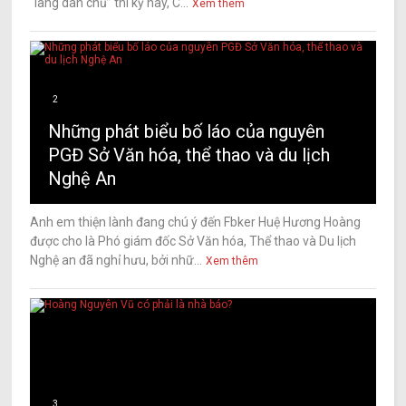
“làng dân chủ” thì kỳ này, C...
Xem thêm
2
Những phát biểu bố láo của nguyên
PGĐ Sở Văn hóa, thể thao và du lịch
Nghệ An
Anh em thiện lành đang chú ý đến Fbker Huệ Hương Hoàng
được cho là Phó giám đốc Sở Văn hóa, Thể thao và Du lịch
Nghệ an đã nghỉ hưu, bởi nhữ...
Xem thêm
3