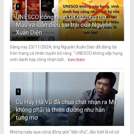
8
UNESCO công nhận tín ngưỡng thờ
Mẫu và luận điệu sai trái của Nguyễn
Xuân Diện
Sáng nay 23/11/2024, ông Nguyễn Xuân Diện đã đăng tải
trên trang cá nhân tuyên bố rằng: “ UNESCO không xếp hạng,
vinh danh hay công nhận bất...
Xem thêm
9
Cù Huy Hà Vũ đã chua chát nhận ra Mỹ
không phải là thiên đường như hắn
từng mơ
Những ngày qua cộng đồng giới “dân chủ”, đặc biệt là số cờ