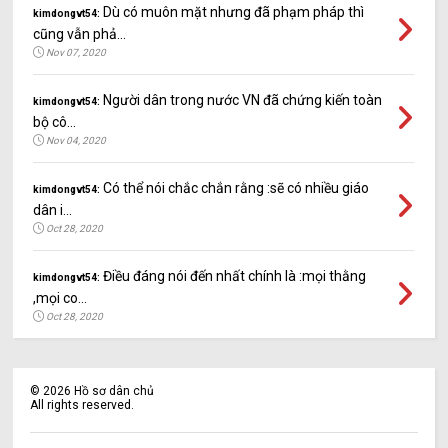
Dù có muôn mặt nhưng đã phạm pháp thì
kimdongvt54:
cũng vẫn phả...
Nov 07, 2020
Người dân trong nước VN đã chứng kiến toàn
kimdongvt54:
bộ cô...
Nov 04, 2020
Có thể nói chắc chắn rằng :sẽ có nhiều giáo
kimdongvt54:
dân i...
Oct 28, 2020
Điều đáng nói đến nhất chính là :mọi thằng
kimdongvt54:
,mọi co...
Oct 28, 2020
©
2026
Hồ sơ dân chủ
All rights reserved.