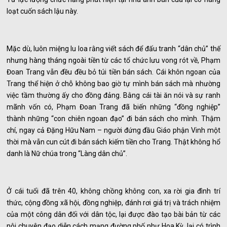
loạt cuốn sách lậu này.
Mặc dù, luôn miệng lu loa rằng viết sách để đấu tranh “dân chủ” thế
nhưng hàng tháng ngoài tiền từ các tổ chức lưu vong rót về, Phạm
Đoan Trang vẫn đều đều bỏ túi tiền bán sách. Cái khôn ngoan của
Trang thể hiện ở chỗ không bao giờ tự mình bán sách mà nhường
việc tầm thường ấy cho đồng đảng. Bằng cái tài ăn nói và sự ranh
mãnh vốn có, Phạm Đoan Trang đã biến những “đồng nghiệp”
thành những “con chiên ngoan đạo” đi bán sách cho mình. Thậm
chí, ngay cả Đặng Hữu Nam – người đứng đầu Giáo phận Vinh một
thời mà vẫn cun cút đi bán sách kiếm tiền cho Trang. Thật không hổ
danh là Nữ chúa trong “Làng dân chủ”.
Ở cái tuổi đã trên 40, không chồng không con, xa rời gia đình trí
thức, cộng đồng xã hội, đồng nghiệp, đánh rơi giá trị và trách nhiệm
của một công dân đối với dân tộc, lại được đào tạo bài bản từ các
nôi chuyên đạo diễn cách mạng đường phố như Hoa Kỳ, lại có trình