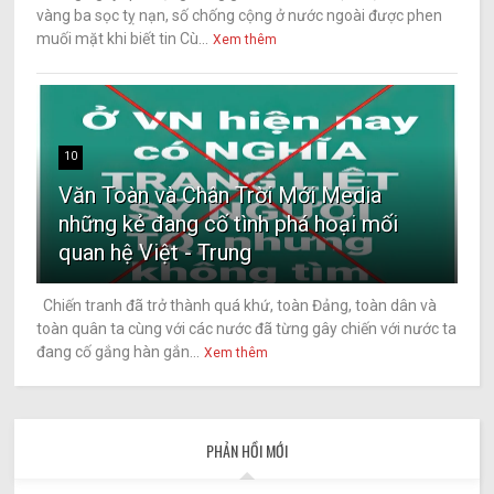
vàng ba sọc tỵ nạn, số chống cộng ở nước ngoài được phen
muối mặt khi biết tin Cù...
Xem thêm
10
Văn Toàn và Chân Trời Mới Media
những kẻ đang cố tình phá hoại mối
quan hệ Việt - Trung
Chiến tranh đã trở thành quá khứ, toàn Đảng, toàn dân và
toàn quân ta cùng với các nước đã từng gây chiến với nước ta
đang cố gắng hàn gắn...
Xem thêm
PHẢN HỒI MỚI