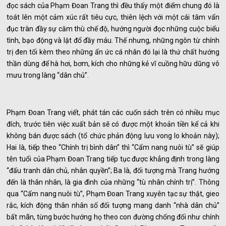
đọc sách của Phạm Đoan Trang thì đều thấy một điểm chung đó là
toát lên một cảm xúc rất tiêu cực, thiên lệch với một cái tâm vẩn
đục tràn đầy sự căm thù chế độ, hướng người đọc những cuộc biểu
tình, bạo động và lật đổ đầy máu. Thế nhưng, những ngôn từ chính
trị đen tối kèm theo những ẩn ức cá nhân đó lại là thứ chất hướng
thần dùng để hà hơi, bơm, kích cho những kẻ vĩ cuồng hữu dũng vô
mưu trong làng “dân chủ”.
Phạm Đoan Trang viết, phát tán các cuốn sách trên có nhiều mục
đích, trước tiên việc xuất bản sẽ có được một khoản tiền kể cả khi
không bán được sách (tổ chức phản động lưu vong lo khoản này);
Hai là, tiếp theo “Chính trị bình dân” thì “Cẩm nang nuôi tù” sẽ giúp
tên tuổi của Phạm Đoan Trang tiếp tục được khẳng định trong làng
“đấu tranh dân chủ, nhân quyền”; Ba là, đối tượng mà Trang hướng
đến là thân nhân, là gia đình của những “tù nhân chính trị”. Thông
qua “Cẩm nang nuôi tù”, Phạm Đoan Trang xuyên tạc sự thật, gieo
rắc, kích động thân nhân số đối tượng mang danh “nhà dân chủ”
bất mãn, từng bước hướng họ theo con đường chống đối như chính