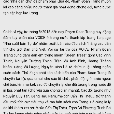
các “nhà dân chủ” đã phạm phải. Qua đó, Phạm Đoan Trang muốn
lôi kéo càng nhiều người tham gia hoạt động chống đối, từng bước
tạo, tập hợp lực lượng.
Chính vì vậy, từ tháng 8/2018 đến nay, Phạm Đoan Trang huy động
đám tay chân của VOICE ở trong nước thành lập trang fanpage
“Nhà xuất bản Tự do” nhằm xuất bản các đầu sách “nâng cao dân
trí” cho giới Dân chủ Việt. Với sự tài trợ của VOICE, Phạm Đoan
Trang cùng đám đàn em trong nhóm “Green Trees” gồm Cao Vĩnh
Thịnh, Nguyễn Trường Thịnh, Trần Vũ Anh Bình, Hoàng Thành
Nhân, Đặng Vũ Lượng, Nguyễn Đình Hà tổ chức in lậu hàng ngàn
cuốn sách. Thủ đoạn phát tán sách bẩn của Phạm Đoan Trang là
chuyển tài liệu qua email cho các tổ chức phản động ở nước ngoài
chế bản, lên market, sau đó chuyển lại cho đối tượng trong nước để
in lậu, phát tán (chủ yếu qua không gian mạng). Các đối tượng như
Nguyễn Duy Tân, Đặng Hữu Nam, mẹ con Cấn Thị Thêu… trở thành
đầu mối tích cực tiêu thụ và rao bán sách cho Trang. Đó cũng là lý
do khi khám xét nơi ở của Cấn Thị Thêu, Trịnh Bá Phương, Trịnh Bá
Tư lực lượng chức năng phát hiện tại nhà anh bán cua lại có hàng