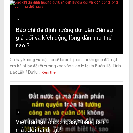
5
Báo chí đã định hướng dư luận đến sự
giả dối và kích động lòng dân như thế
nào ?
Có hay không vụ việc tài xế lái xe bị oan sai khi giúp đỡ một
em bé bị lạc để rồi vướng vào vòng lao lý tại tx Buôn Hồ, Tỉnh
Đăk Lăk ? Dư lu...
Xem thêm
6
Việt Tân lại “chọc ngoáy” bằng con
mắt đôi tai dị tật!