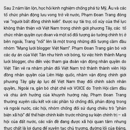
Sau 2 năm lăn lộn, học hỏi kinh nghiệm chống phá từ Mỹ, Âu và các
tổ chức phản động lưu vong trở về nước, Phạm Đoan Trang đóng
vai “người bất đồng chính kiến”. Được sự tài trợ, cổ xúy của thế lực
không thân thiện với Việt Nam trong chính giới phương Tây, các tổ
chức nhân quyền cực đoan và một số đối tượng ảo tưởng chính trị ở
bên ngoài, Trang “nổi” lên là một trong những đối tượng cầm đầu
nhóm “Mạng lưới blogger Việt Nam”. Phạm Đoan Trang gắn bó với
các dự án của Việt Tân như hình với bóng, từ việc hình thành Mạng
lưới blogger, cho đến việc tham gia đoàn vận động nhân quyền do
Việt Tân vẽ ra nhằm phản đối Việt Nam trở thành thành viên Hội
đồng nhân quyền của Liên Hiệp quốc, nhằm vận động chính giới
phương Tây gây áp lực để Việt Nam thay đổi chính sách nhân
quyền,…Ngoài ra, gắn bó chặt chẽ với VOICE do Trịnh Hội cầm đầu
và chịu ảnh hưởng của khuynh hướng này, Phạm Đoan Trang
thường xuyên cấu kết với các phần tử chống đối, phản động trong
và ngoài nước, các hội, nhóm chống đối sử dụng chiêu trò “phản
biện xã hội” để thể hiện chính kiến trước những sự kiện chính trị – xã
hội của đất nước, các vấn đề đang được xã hội quan tâm nhưng
thực chất là lợi dụng để xuyên tạc chủ trương, đường lối của Đảng,