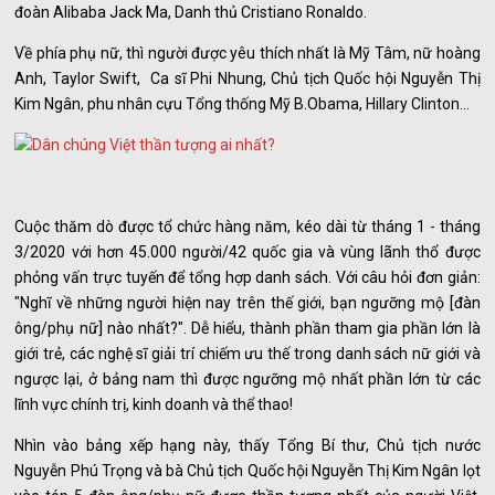
đoàn Alibaba Jack Ma, Danh thủ Cristiano Ronaldo.
Về phía phụ nữ, thì người được yêu thích nhất là Mỹ Tâm, nữ hoàng
Anh, Taylor Swift, Ca sĩ Phi Nhung, Chủ tịch Quốc hội Nguyễn Thị
Kim Ngân, phu nhân cựu Tổng thống Mỹ B.Obama, Hillary Clinton…
Cuộc thăm dò được tổ chức hàng năm, kéo dài từ tháng 1 - tháng
3/2020 với hơn 45.000 người/42 quốc gia và vùng lãnh thổ được
phỏng vấn trực tuyến để tổng hợp danh sách. Với câu hỏi đơn giản:
"Nghĩ về những người hiện nay trên thế giới, bạn ngưỡng mộ [đàn
ông/phụ nữ] nào nhất?". Dễ hiểu, thành phần tham gia phần lớn là
giới trẻ, các nghệ sĩ giải trí chiếm ưu thế trong danh sách nữ giới và
ngược lại, ở bảng nam thì được ngưỡng mộ nhất phần lớn từ các
lĩnh vực chính trị, kinh doanh và thể thao!
Nhìn vào bảng xếp hạng này, thấy Tổng Bí thư, Chủ tịch nước
Nguyễn Phú Trọng và bà Chủ tịch Quốc hội Nguyễn Thị Kim Ngân lọt