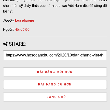
các thế lực hậu thuẫn đã đổ cả triệu triệu đô đầu tư cho đám zân
chủ, nhân sỹ chấy thức bao năm qua vào Việt Nam đều đổ sông đổ
bể hết
Nguồn:
Loa phường
Nguồn:
Hội Cờ Đỏ
SHARE:
BÀI ĐĂNG MỚI HƠN
BÀI ĐĂNG CŨ HƠN
TRANG CHỦ