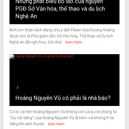
Những phát biểu bố láo của nguyên
PGĐ Sở Văn hóa, thể thao và du lịch
Nghệ An
Anh em thiện lành đang chú ý đến Fbker Huệ Hương Hoàng
được cho là Phó giám đốc Sở Văn hóa, Thể thao và Du lịch
Nghệ an đã nghỉ hưu, bởi nhữ...
Xem thêm
3
Hoàng Nguyên Vũ có phải là nhà báo?
Có lẽ, cái tên Hoàng Nguyên Vũ không còn xa lạ với chúng ta.
“Sự nổi tiếng” của Hoàng Nguyên Vũ đi kèm với không ít tai
tiếng khi anh thườn...
Xem thêm