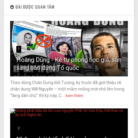
BÀI ĐƯỢC QUAN TÂM
1
Hoàng Dũng - Kẻ tự phong học giả, sẵn
sàng bán đứng Tổ quốc
Theo dòng Chân Dung Đối Tượng, kỳ trước đã giới thiệu về
chân dung Will Nguyễn – một mầm mống mới nhô lên trong
“làng dân chủ” thì kỳ này, C...
Xem thêm
2