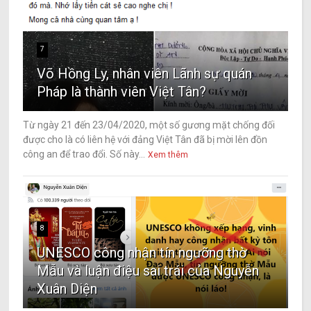
7
Võ Hồng Ly, nhân viên Lãnh sự quán
Pháp là thành viên Việt Tân?
Từ ngày 21 đến 23/04/2020, một số gương mặt chống đối
được cho là có liên hệ với đảng Việt Tân đã bị mời lên đồn
công an để trao đổi. Số này...
Xem thêm
8
UNESCO công nhận tín ngưỡng thờ
Mẫu và luận điệu sai trái của Nguyễn
Xuân Diện