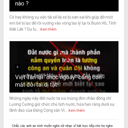
nào ?
Có hay không vụ việc tài xế lái xe bị oan sai khi giúp đỡ một
em bé bị lạc để rồi vướng vào vòng lao lý tại tx Buôn Hồ, Tỉnh
Đăk Lăk ? Dư lu...
Xem thêm
6
Việt Tân lại “chọc ngoáy” bằng con
mắt đôi tai dị tật!
Những ngày này đất nước ta vui mừng đón chào đồng chí
Lương Cường giữ chức chủ tịch nước, hứa hẹn rằng dưới sự
lãnh đạo của Đảng Cộng sản Vi...
Xem thêm