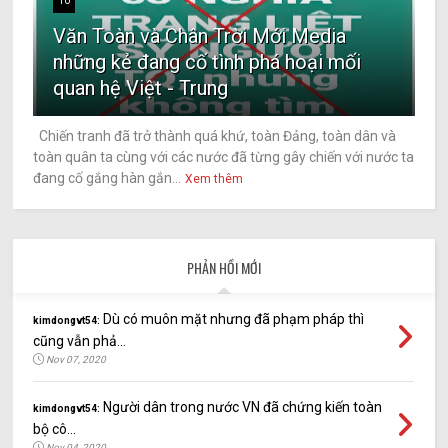
10
Văn Toàn và Chân Trời Mới Media
những kẻ đang cố tình phá hoại mối
quan hệ Việt - Trung
Chiến tranh đã trở thành quá khứ, toàn Đảng, toàn dân và
toàn quân ta cùng với các nước đã từng gây chiến với nước ta
đang cố gắng hàn gắn...
Xem thêm
PHẢN HỒI MỚI
Dù có muôn mặt nhưng đã phạm pháp thì
kimdongvt54:
cũng vẫn phả...
Nov 07, 2020
Người dân trong nước VN đã chứng kiến toàn
kimdongvt54:
bộ cô...
Nov 04, 2020