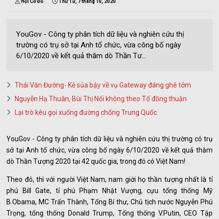
Hội Cờ Đỏ
Thứ Tư, 7 tháng 10, 2020
YouGov - Công ty phân tích dữ liệu và nghiên cứu thị
trường có trụ sở tại Anh tổ chức, vừa công bố ngày
6/10/2020 về kết quả thăm dò Thần Tư...
Thái Văn Đường- Kẻ sủa bậy về vụ Gateway đáng ghê tởm
Nguyễn Hạ Thuân, Bùi Thị Nối không theo Tổ đồng thuận
Lại trò kêu gọi xuống đường chống Trung Quốc
YouGov - Công ty phân tích dữ liệu và nghiên cứu thị trường có trụ
sở tại Anh tổ chức, vừa công bố ngày 6/10/2020 về kết quả thăm
dò Thần Tượng 2020 tại 42 quốc gia, trong đó có Việt Nam!
Theo đó, thì với người Việt Nam, nam giới họ thần tượng nhất là tỉ
phú Bill Gate, tỉ phú Phạm Nhật Vượng, cựu tổng thống Mỹ
B.Obama, MC Trấn Thành, Tổng Bí thư, Chủ tịch nước Nguyễn Phú
Trọng, tổng thống Donald Trump, Tổng thống V.Putin, CEO Tập