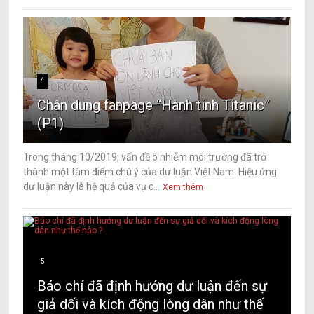
4
Chân dung fanpage “Hành tinh Titanic”
(P1)
Trong tháng 10/2019, vấn đề ô nhiễm môi trường đã trở
thành một tâm điểm chú ý của dư luận Việt Nam. Hiệu ứng
dư luận này là hệ quả của vụ c...
Xem thêm
5
Báo chí đã định hướng dư luận đến sự
giả dối và kích động lòng dân như thế