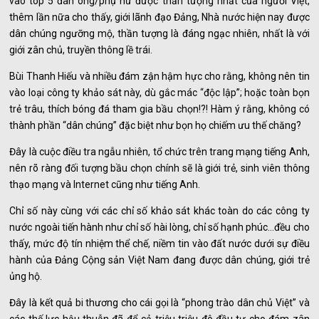
vào tóp 5 đàn ông/phụ nữ được thần tượng nhất của người Việt,
thêm lần nữa cho thấy, giới lãnh đạo Đảng, Nhà nước hiện nay được
dân chúng ngưỡng mộ, thần tượng là đáng ngạc nhiên, nhất là với
giới zân chủ, truyền thông lề trái.
Bùi Thanh Hiếu và nhiều đám zận hậm hực cho rằng, không nên tin
vào loại công ty khảo sát này, dù gắc mác “độc lập”; hoặc toàn bọn
trẻ trâu, thích bóng đá tham gia bầu chọn!?! Hàm ý rằng, không có
thành phần “dân chúng” đặc biệt như bọn họ chiếm ưu thế chăng?
Đây là cuộc điều tra ngẫu nhiên, tổ chức trên trang mạng tiếng Anh,
nên rõ ràng đối tượng bầu chọn chính sẽ là giới trẻ, sinh viên thông
thạo mạng và Internet cũng như tiếng Anh.
Chỉ số này cùng với các chỉ số khảo sát khác toàn do các công ty
nước ngoài tiến hành như chỉ số hài lòng, chỉ số hạnh phúc…đều cho
thấy, mức độ tín nhiệm thể chế, niềm tin vào đất nước dưới sự điều
hành của Đảng Cộng sản Việt Nam đang được dân chúng, giới trẻ
ủng hộ.
Đây là kết quả bi thương cho cái gọi là “phong trào dân chủ Việt” và