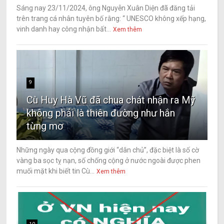
Sáng nay 23/11/2024, ông Nguyễn Xuân Diện đã đăng tải
trên trang cá nhân tuyên bố rằng: “ UNESCO không xếp hạng,
vinh danh hay công nhận bất...
Xem thêm
9
Cù Huy Hà Vũ đã chua chát nhận ra Mỹ
không phải là thiên đường như hắn
từng mơ
Những ngày qua cộng đồng giới “dân chủ”, đặc biệt là số cờ
vàng ba sọc tỵ nạn, số chống cộng ở nước ngoài được phen
muối mặt khi biết tin Cù...
Xem thêm