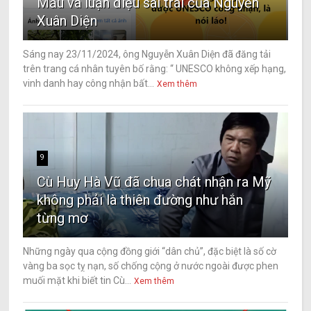
Mẫu và luận điệu sai trái của Nguyễn
Xuân Diện
Sáng nay 23/11/2024, ông Nguyễn Xuân Diện đã đăng tải
trên trang cá nhân tuyên bố rằng: “ UNESCO không xếp hạng,
vinh danh hay công nhận bất...
Xem thêm
9
Cù Huy Hà Vũ đã chua chát nhận ra Mỹ
không phải là thiên đường như hắn
từng mơ
Những ngày qua cộng đồng giới “dân chủ”, đặc biệt là số cờ
vàng ba sọc tỵ nạn, số chống cộng ở nước ngoài được phen
muối mặt khi biết tin Cù...
Xem thêm