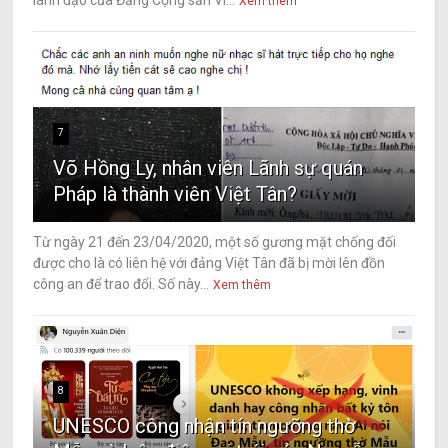
lãnh đạo của Đảng Cộng sản Vi...
Xem thêm
7
Võ Hồng Ly, nhân viên Lãnh sự quán
Pháp là thành viên Việt Tân?
Từ ngày 21 đến 23/04/2020, một số gương mặt chống đối
được cho là có liên hệ với đảng Việt Tân đã bị mời lên đồn
công an để trao đổi. Số này...
Xem thêm
8
UNESCO công nhận tín ngưỡng thờ