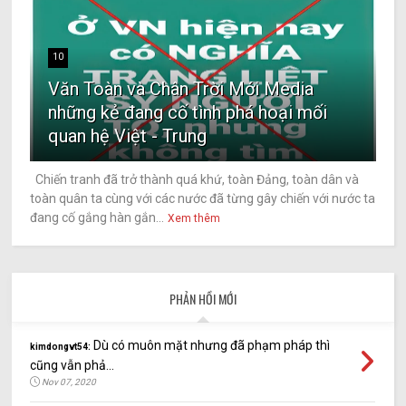
10
Văn Toàn và Chân Trời Mới Media
những kẻ đang cố tình phá hoại mối
quan hệ Việt - Trung
Chiến tranh đã trở thành quá khứ, toàn Đảng, toàn dân và
toàn quân ta cùng với các nước đã từng gây chiến với nước ta
đang cố gắng hàn gắn...
Xem thêm
PHẢN HỒI MỚI
Dù có muôn mặt nhưng đã phạm pháp thì
kimdongvt54:
cũng vẫn phả...
Nov 07, 2020