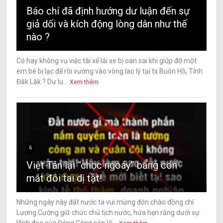
Báo chí đã định hướng dư luận đến sự
giả dối và kích động lòng dân như thế
nào ?
Có hay không vụ việc tài xế lái xe bị oan sai khi giúp đỡ một
em bé bị lạc để rồi vướng vào vòng lao lý tại tx Buôn Hồ, Tỉnh
Đăk Lăk ? Dư lu...
Xem thêm
6
Việt Tân lại “chọc ngoáy” bằng con
mắt đôi tai dị tật!
Những ngày này đất nước ta vui mừng đón chào đồng chí
Lương Cường giữ chức chủ tịch nước, hứa hẹn rằng dưới sự