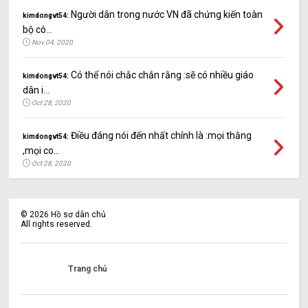
Người dân trong nước VN đã chứng kiến toàn
kimdongvt54:
bộ cô...
Nov 04, 2020
Có thể nói chắc chắn rằng :sẽ có nhiều giáo
kimdongvt54:
dân i...
Oct 28, 2020
Điều đáng nói đến nhất chính là :mọi thằng
kimdongvt54:
,mọi co...
Oct 28, 2020
©
2026
Hồ sơ dân chủ
All rights reserved.
Trang chủ