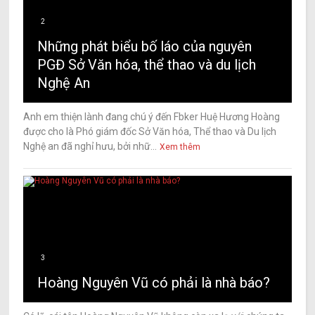
2
Những phát biểu bố láo của nguyên
PGĐ Sở Văn hóa, thể thao và du lịch
Nghệ An
Anh em thiện lành đang chú ý đến Fbker Huệ Hương Hoàng
được cho là Phó giám đốc Sở Văn hóa, Thể thao và Du lịch
Nghệ an đã nghỉ hưu, bởi nhữ...
Xem thêm
3
Hoàng Nguyên Vũ có phải là nhà báo?