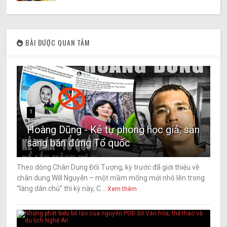
BÀI ĐƯỢC QUAN TÂM
1
Hoàng Dũng - Kẻ tự phong học giả, sẵn
sàng bán đứng Tổ quốc
Theo dòng Chân Dung Đối Tượng, kỳ trước đã giới thiệu về
chân dung Will Nguyễn – một mầm mống mới nhô lên trong
“làng dân chủ” thì kỳ này, C...
Xem thêm