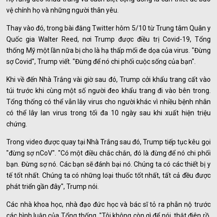
vệ chính họ và những người thân yêu.
Thay vào đó, trong bài đăng Twitter hôm 5/10 từ Trung tâm Quân y
Quốc gia Walter Reed, nơi Trump được điều trị Covid-19, Tổng
thống Mỹ một lần nữa bị cho là hạ thấp mối đe dọa của virus. "Đừng
sợ Covid", Trump viết. "Đừng để nó chi phối cuộc sống của bạn".
Khi về đến Nhà Trắng vài giờ sau đó, Trump cởi khẩu trang cất vào
túi trước khi cùng một số người đeo khẩu trang đi vào bên trong.
Tổng thống có thể vẫn lây virus cho người khác vì nhiều bệnh nhân
có thể lây lan virus trong tối đa 10 ngày sau khi xuất hiện triệu
chứng.
Trong video được quay tại Nhà Trắng sau đó, Trump tiếp tục kêu gọi
"đừng sợ nCoV". "Có một điều chắc chắn, đó là đừng để nó chi phối
bạn. Đừng sợ nó. Các bạn sẽ đánh bại nó. Chúng ta có các thiết bị y
tế tốt nhất. Chúng ta có những loại thuốc tốt nhất, tất cả đều được
phát triển gần đây", Trump nói.
Các nhà khoa học, nhà đạo đức học và bác sĩ tỏ ra phẫn nộ trước
các bình luận của Tổng thống. "Tôi không còn gì để nói, thật điên rồ.