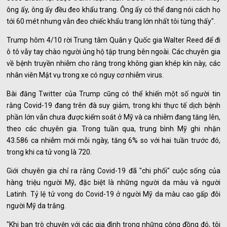
ông ấy, ông ấy đều đeo khẩu trang. Ông ấy có thể đang nói cách họ
tới 60 mét nhưng vẫn đeo chiếc khẩu trang lớn nhất tôi từng thấy".
Trump hôm 4/10 rời Trung tâm Quân y Quốc gia Walter Reed để đi
ô tô vẫy tay chào người ủng hộ tập trung bên ngoài. Các chuyên gia
về bệnh truyền nhiễm cho rằng trong không gian khép kín này, các
nhân viên Mật vụ trong xe có nguy cơ nhiễm virus.
Bài đăng Twitter của Trump cũng có thể khiến một số người tin
rằng Covid-19 đang trên đà suy giảm, trong khi thực tế dịch bệnh
phần lớn vẫn chưa được kiểm soát ở Mỹ và ca nhiễm đang tăng lên,
theo các chuyên gia. Trong tuần qua, trung bình Mỹ ghi nhận
43.586 ca nhiễm mới mỗi ngày, tăng 6% so với hai tuần trước đó,
trong khi ca tử vong là 720.
Giới chuyên gia chỉ ra rằng Covid-19 đã "chi phối" cuộc sống của
hàng triệu người Mỹ, đặc biệt là những người da màu và người
Latinh. Tỷ lệ tử vong do Covid-19 ở người Mỹ da màu cao gấp đôi
người Mỹ da trắng.
"Khi bạn trò chuyện với các gia đình trong những cộng đồng đó, tôi