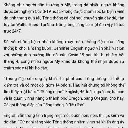
Không như người dân thường ở Mỹ, trong đó nhiều người không
được xét nghiệm Covid-19 hoặc không được chăm sóc tại bệnh viện
do tình trạng quá tải, Tổng thống có đội ngũ chuyên gia đầy đủ, tận
tụy tại Walter Reed. Tại Nhà Trắng, ông cũng có một đơn vị y tế túc
trực 24/7.
Đối với những bệnh nhân không may mắn, thông điệp của Tổng
thống bị cho là "đáng buồn". Jennifer English, người vẫn phải vật lộn
với những ảnh hưởng lâu dài của Covid-19 sau khi bị nhiễm hồi
tháng 4, cùng nhiều người Mỹ khác đã không thể nhận được sự
chăm sóc y tế khi họ cần.
"Thông điệp của ông ấy khiến tôi phát cáu. Tổng thống có thể tự
kiểm tra và có một đội gồm 14 bác sĩ. Hầu hết chúng tôi không thể
tìm thấy một bác sĩ để lắng nghe", English, 46 tuổi, người mẹ ba con
và là quản lý nhà hàng ở thành phố Oregon, bang Oregon, cho hay.
Cô gọi thông điệp của Tổng thống là "liều lĩnh".
English vẫn trong tình trạng mệt mỏi, buồn nôn, nôn, thị lực kém và
đờ đẫn. "Cứ nghĩ rằng việc Tổng thống nhiễm virus sẽ khiến ông ấy