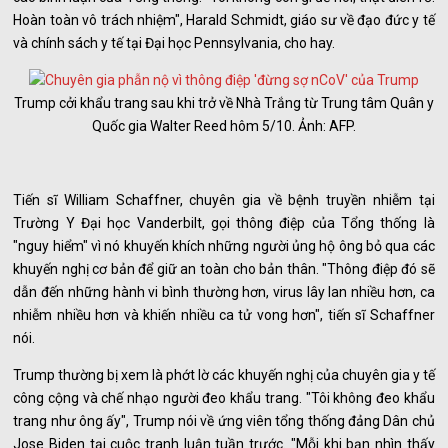
Hoàn toàn vô trách nhiệm", Harald Schmidt, giáo sư về đạo đức y tế
và chính sách y tế tại Đại học Pennsylvania, cho hay.
Trump cởi khẩu trang sau khi trở về Nhà Trắng từ Trung tâm Quân y
Quốc gia Walter Reed hôm 5/10. Ảnh: AFP.
Tiến sĩ William Schaffner, chuyên gia về bệnh truyền nhiễm tại
Trường Y Đại học Vanderbilt, gọi thông điệp của Tổng thống là
"nguy hiểm" vì nó khuyến khích những người ủng hộ ông bỏ qua các
khuyến nghị cơ bản để giữ an toàn cho bản thân. "Thông điệp đó sẽ
dẫn đến những hành vi bình thường hơn, virus lây lan nhiều hơn, ca
nhiễm nhiều hơn và khiến nhiều ca tử vong hơn", tiến sĩ Schaffner
nói.
Trump thường bị xem là phớt lờ các khuyến nghị của chuyên gia y tế
công cộng và chế nhạo người đeo khẩu trang. "Tôi không đeo khẩu
trang như ông ấy", Trump nói về ứng viên tổng thống đảng Dân chủ
Jose Biden tại cuộc tranh luận tuần trước. "Mỗi khi bạn nhìn thấy