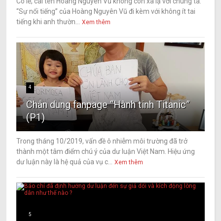
Có lẽ, cái tên Hoàng Nguyên Vũ không còn xa lạ với chúng ta.
“Sự nổi tiếng” của Hoàng Nguyên Vũ đi kèm với không ít tai
tiếng khi anh thườn...
Xem thêm
4
Chân dung fanpage “Hành tinh Titanic”
(P1)
Trong tháng 10/2019, vấn đề ô nhiễm môi trường đã trở
thành một tâm điểm chú ý của dư luận Việt Nam. Hiệu ứng
dư luận này là hệ quả của vụ c...
Xem thêm
5