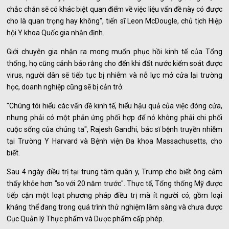
chắc chắn sẽ có khác biệt quan điểm về việc liệu vấn đề này có được
cho là quan trọng hay không", tiến sĩ Leon McDougle, chủ tịch Hiệp
hội Y khoa Quốc gia nhận định.
Giới chuyên gia nhận ra mong muốn phục hồi kinh tế của Tổng
thống, họ cũng cảnh báo rằng cho đến khi đất nước kiểm soát được
virus, người dân sẽ tiếp tục bị nhiễm và nỗ lực mở cửa lại trường
học, doanh nghiệp cũng sẽ bị cản trở.
"Chúng tôi hiểu các vấn đề kinh tế, hiểu hậu quả của việc đóng cửa,
nhưng phải có một phản ứng phối hợp để nó không phải chi phối
cuộc sống của chúng ta", Rajesh Gandhi, bác sĩ bệnh truyền nhiễm
tại Trường Y Harvard và Bệnh viện Đa khoa Massachusetts, cho
biết.
Sau 4 ngày điều trị tại trung tâm quân y, Trump cho biết ông cảm
thấy khỏe hơn "so với 20 năm trước". Thực tế, Tổng thống Mỹ được
tiếp cận một loạt phương pháp điều trị mà ít người có, gồm loại
kháng thể đang trong quá trình thử nghiệm lâm sàng và chưa được
Cục Quản lý Thực phẩm và Dược phẩm cấp phép.