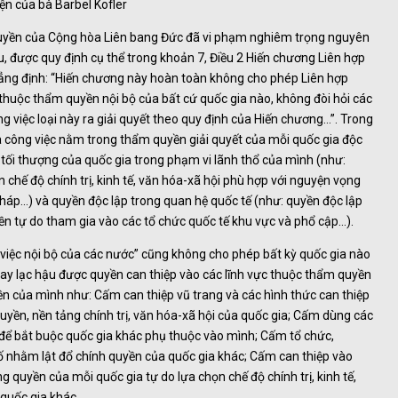
ện của bà Barbel Kofler
quyền của Cộng hòa Liên bang Đức đã vi phạm nghiêm trọng nguyên
u, được quy định cụ thể trong khoản 7, Điều 2 Hiến chương Liên hợp
hẳng định: “Hiến chương này hoàn toàn không cho phép Liên hợp
thuộc thẩm quyền nội bộ của bất cứ quốc gia nào, không đòi hỏi các
 việc loại này ra giải quyết theo quy định của Hiến chương…”. Trong
là công việc nằm trong thẩm quyền giải quyết của mỗi quốc gia độc
 tối thượng của quốc gia trong phạm vi lãnh thổ của mình (như:
n chế độ chính trị, kinh tế, văn hóa-xã hội phù hợp với nguyện vọng
háp…) và quyền độc lập trong quan hệ quốc tế (như: quyền độc lập
yền tự do tham gia vào các tổ chức quốc tế khu vực và phổ cập…).
 việc nội bộ của các nước” cũng không cho phép bất kỳ quốc gia nào
hay lạc hậu được quyền can thiệp vào các lĩnh vực thuộc thẩm quyền
yền của mình như: Cấm can thiệp vũ trang và các hình thức can thiệp
yền, nền tảng chính trị, văn hóa-xã hội của quốc gia; Cấm dùng các
ác để bắt buộc quốc gia khác phụ thuộc vào mình; Cấm tổ chức,
 nhằm lật đổ chính quyền của quốc gia khác; Cấm can thiệp vào
g quyền của mỗi quốc gia tự do lựa chọn chế độ chính trị, kinh tế,
 quốc gia khác.