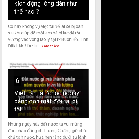
kích động lòng dân như
thế nào ?
Có hay không vụ việc tài xế lái xe bị oan
sai khi giúp đỡ một em bé bị lạc để rồi
vướng vào vòng lao lý tại tx Buôn Hồ, Tỉnh
Đăk Lăk ? Dư lu...
Xem thêm
6
Việt Tân lại “chọc ngoáy”
bằng con mắt đôi tai dị
tật!
Những ngày này đất nước ta vui mừng
đón chào đồng chí Lương Cường giữ chức
chủ tịch nước, hứa hẹn rằng dưới sự lãnh