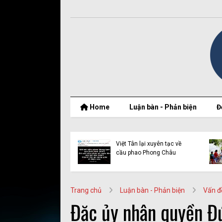
Home
Luận bàn - Phản biện
Đ
 quốc tế và vụ dẫn
Việt Tân lại xuyên tạc về
Quynh Bdap: Khi
cầu phao Phong Châu
quyền bị lợi dụng
Trang chủ
Luận bàn - Phản biện
Vấn đ
Đặc ủy nhân quyền Đứ