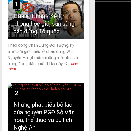
1
Hoàng Dũng - Kẻ tự
phong học giả, sẵn sàng
bán đứng Tổ quốc
Theo dòng Chân Dung Đối Tượng, kỳ
trước đã giới thiệu về chân dung Will
Nguyễn – một mầm mống mới nhô lên
trong “làng dân chủ” thì kỳ này, C...
Xem
thêm
2
Những phát biểu bố láo
của nguyên PGĐ Sở Văn
hóa, thể thao và du lịch
Nghệ An