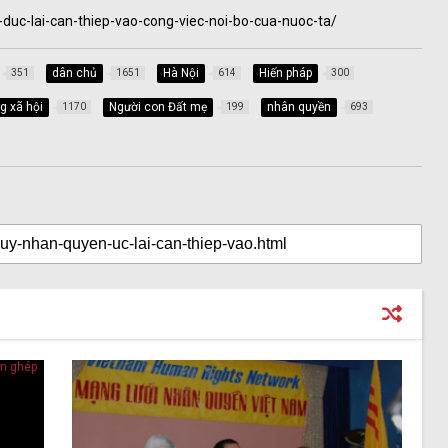
uc-lai-can-thiep-vao-cong-viec-noi-bo-cua-nuoc-ta/
dân chủ
Hà Nội
Hiến pháp
351
1651
614
300
 xã hội
Người con Đất mẹ
nhân quyền
1170
199
693