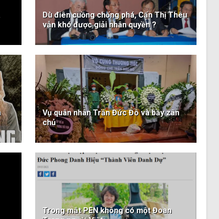
à
Dù điên cuồng chống phá, Cấn Thị Thêu
vẫn khó được giải nhân quyền ?
h
Vụ quân nhân Trần Đức Đô và bầy zân
chủ
Trong mắt PEN không có một Đoan