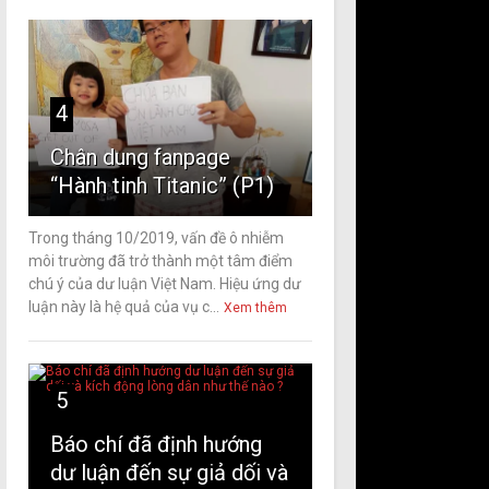
4
Chân dung fanpage
“Hành tinh Titanic” (P1)
Trong tháng 10/2019, vấn đề ô nhiễm
môi trường đã trở thành một tâm điểm
chú ý của dư luận Việt Nam. Hiệu ứng dư
luận này là hệ quả của vụ c...
Xem thêm
5
Báo chí đã định hướng
dư luận đến sự giả dối và