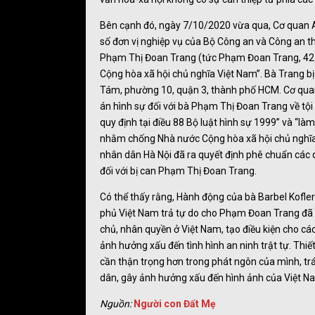
Bên cạnh đó, ngày 7/10/2020 vừa qua, Cơ quan An
số đơn vị nghiệp vụ của Bộ Công an và Công an t
Phạm Thị Đoan Trang (tức Phạm Đoan Trang, 42 tu
Cộng hòa xã hội chủ nghĩa Việt Nam”. Bà Trang 
Tám, phường 10, quận 3, thành phố HCM. Cơ quan 
án hình sự đối với bà Phạm Thị Đoan Trang về tộ
quy định tại điều 88 Bộ luật hình sự 1999” và “làm
nhằm chống Nhà nước Cộng hòa xã hội chủ nghĩa V
nhân dân Hà Nội đã ra quyết định phê chuẩn các 
đối với bị can Phạm Thị Đoan Trang.
Có thể thấy rằng, Hành động của bà Barbel Kofle
phủ Việt Nam trả tự do cho Phạm Đoan Trang đã t
chủ, nhân quyền ở Việt Nam, tạo điều kiện cho c
ảnh hưởng xấu đến tình hình an ninh trật tự. Thiế
cần thận trọng hơn trong phát ngôn của mình, tr
dân, gây ảnh hưởng xấu đến hình ảnh của Việt Na
Nguồn:
Người con Đất Mẹ