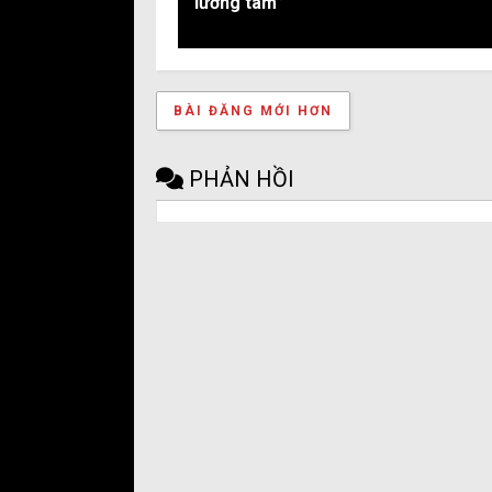
lương tâm”
BÀI ĐĂNG MỚI HƠN
PHẢN HỒI