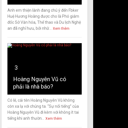
Anh em thiện lành đang chú ý đến Fbker
Huệ Hương Hoàng được cho là Phó giám
đốc Sở Văn hóa, Thể thao và Du lịch Nghệ
an đã nghỉ hưu, bởi nhữ...
Xem thêm
3
Hoàng Nguyên Vũ có
phải là nhà báo?
Có lẽ, cái tên Hoàng Nguyên Vũ không
còn xa lạ với chúng ta. “Sự nổi tiếng” của
Hoàng Nguyên Vũ đi kèm với không ít tai
tiếng khi anh thườn...
Xem thêm