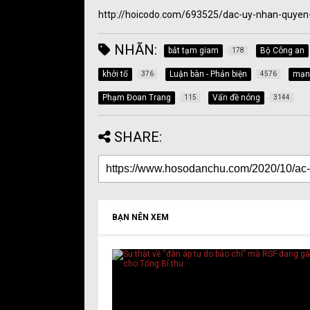
http://hoicodo.com/693525/dac-uy-nhan-quyen-d
NHÃN:
bắt tạm giam
Bộ Công an
178
khởi tố
Luận bàn - Phản biện
mạng
376
4576
Phạm Đoan Trang
Vấn đề nóng
115
3144
SHARE:
BẠN NÊN XEM