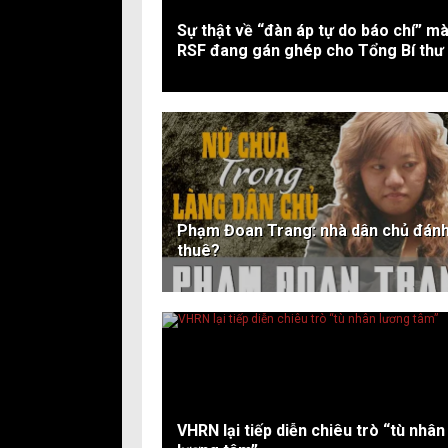
Sự thật về “đàn áp tự do báo chí” m
RSF đang gán ghép cho Tổng Bí thư
Phạm Đoan Trang: nhà dân chủ đán
thuê?
VHRN lại tiếp diễn chiêu trò “tù nhân