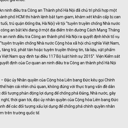
 ninh điều tra Công an Thành phố Hà Nội đã chủ trì phối hợp một
hành phố HCM thi hành lệnh bắt tạm giam, khám xét khẩn cấp bị can
ổi, trú quận Đống Đa, Hà Nội) về tội “tuyên truyền chống Nhà nước
bị công an bắt khi đang ở một địa điểm trên đường Cách Mạng Tháng
an ninh điều tra Công an thành phố Hà Nội ra quyết định khởi tố vụ
i “tuyên truyền chống Nhà nước Cộng hòa xã hội chủ nghĩa Việt Nam,
, tàng trữ, phát tán hoặc tuyên truyền thông tin, tài liệu, vật phẩm
iệt Nam quy định tại điều 117 Bộ luật hình sự 2015”. Viện Kiểm sát
quyết định của Cơ quan an ninh điều tra Công an thành phố Hà Nội
r – Đặc ủy Nhân quyền của Cộng hòa Liên bang Đức kêu gọi Chính
hể hiện cái nhìn chủ quan, không đúng với thực trạng vấn đề dân
ác đối tượng phản động lợi dụng để chống phá Đảng, Nhà nước, gây
t nghĩ, thời gian tới, đặc ủy nhân quyền của Cộng hòa Liên bang Đức
ánh để các đối tượng xấu lợi dụng để chống phá chính quyền nhân
m trên trường quốc tế.