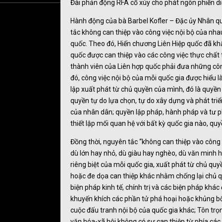
Đài phản động RFA cổ xúy cho phát ngôn phiến di
Hành động của bà Barbel Kofler – Đặc ủy Nhân 
tắc không can thiệp vào công việc nội bộ của nha
quốc. Theo đó, Hiến chương Liên Hiệp quốc đã k
quốc được can thiệp vào các công việc thực chất 
thành viên của Liên hợp quốc phải đưa những công
đó, công việc nội bộ của mỗi quốc gia được hiểu 
lập xuất phát từ chủ quyền của mình, đó là quyền
quyền tự do lựa chọn, tự do xây dựng và phát triể
của nhân dân; quyền lập pháp, hành pháp và tư p
thiết lập mối quan hệ với bất kỳ quốc gia nào, qu
Đồng thời, nguyên tắc “không can thiệp vào công
dù lớn hay nhỏ, dù giàu hay nghèo, dù văn minh 
riêng biệt của mỗi quốc gia, xuất phát từ chủ qu
hoặc đe dọa can thiệp khác nhằm chống lại chủ qu
biện pháp kinh tế, chính trị và các biện pháp kh
khuyến khích các phần tử phá hoại hoặc khủng bố
cuộc đấu tranh nội bộ của quốc gia khác; Tôn trọn
văn hóa-xã hội không có sự can thiệp từ phía các