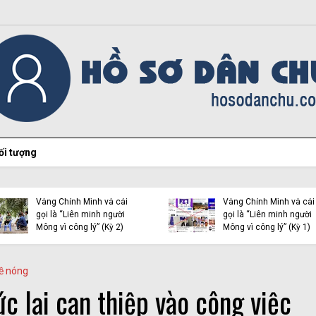
ối tượng
Vạch trần bản chất của
Vạch trần bản chất của
Vàng Chỉnh Mình và cái
Vàng Chỉnh Mình và cái
gọi là “Liên minh người
gọi là “Liên minh người
Mông vì công lý” (Kỳ 2)
Mông vì công lý” (Kỳ 1)
ề nóng
c lại can thiệp vào công việc