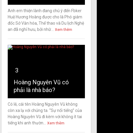
Anh em thiện lành đang chú ý đến Fbker
Huệ Hương Hoàng được cho là Phó giám
đốc Sở Văn hóa, Thể thao và Du lịch Nghệ
an đã nghỉ hưu, bởi nhữ...
Xem thêm
3
Hoàng Nguyên Vũ có
phải là nhà báo?
Có lẽ, cái tên Hoàng Nguyên Vũ không
còn xa lạ với chúng ta. “Sự nổi tiếng” của
Hoàng Nguyên Vũ đi kèm với không ít tai
tiếng khi anh thườn...
Xem thêm