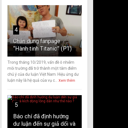
4
Chân dung fanpage
“Hành tinh Titanic” (P1)
Trong tháng 10/2019, vấn đề ô nhiễm
môi trường đã trở thành một tâm điểm
chú ý của dư luận Việt Nam. Hiệu ứng dư
luận này là hệ quả của vụ c...
Xem thêm
5
Báo chí đã định hướng
dư luận đến sự giả dối và