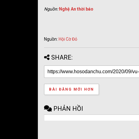
Nguồn:
Nghệ An thời báo
Nguồn:
Hội Cờ Đỏ
SHARE:
BÀI ĐĂNG MỚI HƠN
PHẢN HỒI