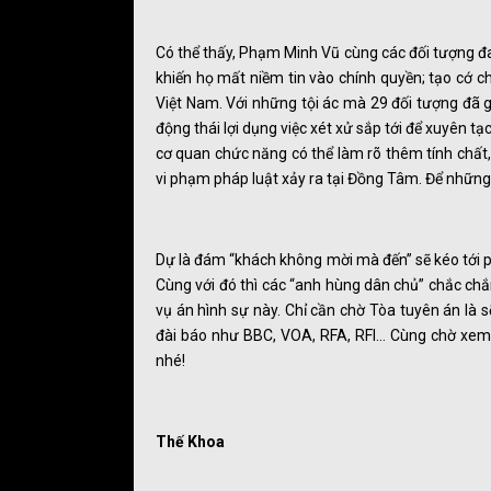
Có thể thấy, Phạm Minh Vũ cùng các đối tượng đa
khiến họ mất niềm tin vào chính quyền; tạo cớ ch
Việt Nam. Với những tội ác mà 29 đối tượng đã gâ
động thái lợi dụng việc xét xử sắp tới để xuyên tạ
cơ quan chức năng có thể làm rõ thêm tính chất,
vi phạm pháp luật xảy ra tại Đồng Tâm. Để những k
Dự là đám “khách không mời mà đến” sẽ kéo tới p
Cùng với đó thì các “anh hùng dân chủ” chắc chắ
vụ án hình sự này. Chỉ cần chờ Tòa tuyên án là 
đài báo như BBC, VOA, RFA, RFI… Cùng chờ xem
nhé!
Thế Khoa