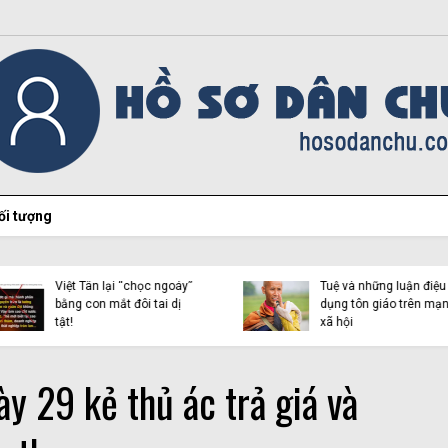
ối tượng
Hiện tượng Thích Minh
Việt Tân lại “chọc ngoáy”
Tuệ và những luận điệu l
bằng con mắt đôi tai dị
dụng tôn giáo trên mạn
tật!
xã hội
y 29 kẻ thủ ác trả giá và