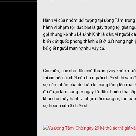
Hành vi của nhóm đối tượng tại Đồng Tâm trong v
hành vi phạm tội, đặc biệt là gây trọng tội giết 
gọi những kẻ như Lê Đình Kình là dân, vì người dâ
biến đất quốc phòng thành đất ở, đất nông nghiệ
kế, giết người man rợ như vậy cả.
Còn nữa, các nhà dân chủ thương vay khóc mướn c
thì xin hỏi cái chết của ba người chiến sĩ thì sao 
sự căm phẫn của dư luận lại càng tăng lên mà thô
đã được làm sáng tỏ ngay từ đầu. Phiên tòa sắp 
khai cho thấy hành vi phạm tội mang rợ, tàn bạo
sự hi sinh của 3 chiến sĩ.