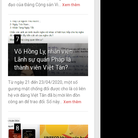
đạo của Đảng Cộng sản Vi...
Xem thêm
7
Võ Hồng Ly, nhân viên
Lãnh sự quán Pháp là
thành viên Việt Tân?
Từ ngày 21 đến 23/04/2020, một số
gương mặt chống đối được cho là có liên
hệ với đảng Việt Tân đã bị mời lên đồn
công an để trao đổi. Số này...
Xem thêm
8