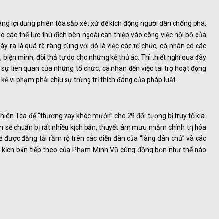
ng lợi dụng phiên tòa sắp xét xử để kích động người dân chống phá,
o các thế lực thù địch bên ngoài can thiệp vào công việc nội bộ của
y ra là quá rõ ràng cùng với đó là việc các tổ chức, cá nhân có các
c, biện minh, đòi thả tự do cho những kẻ thủ ác. Thì thiết nghĩ qua đây
 sự liên quan của những tổ chức, cá nhân đến việc tài trợ hoạt động
ẻ vi phạm phải chịu sự trừng trị thích đáng của pháp luật.
hiên Tòa để “thương vay khóc mướn” cho 29 đối tượng bị truy tố kia.
n sẽ chuẩn bị rất nhiều kịch bản, thuyết âm mưu nhằm chính trị hóa
sẽ được đăng tải rầm rộ trên các diễn đàn của “làng dân chủ” và các
 kịch bản tiếp theo của Phạm Minh Vũ cùng đồng bọn như thế nào