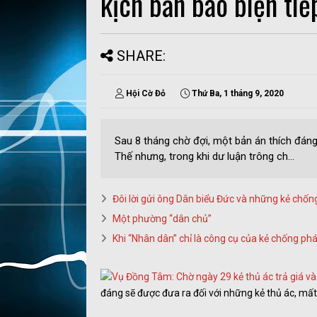
kịch bản bao biện tiế
SHARE:
Hội Cờ Đỏ
Thứ Ba, 1 tháng 9, 2020
Sau 8 tháng chờ đợi, một bản án thích đáng
Thế nhưng, trong khi dư luận trông ch...
Đôi lời gửi ông Dân biểu Đức và những kẻ chố
Một phường “dân chủ”
Khi “Nhân dân” chỉ là công cụ của kẻ chống ph
đáng sẽ được đưa ra đối với những kẻ thủ ác, mất 