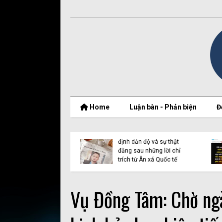
Home
Luận bàn - Phản biện
Đ
t thật của Nguyễn
Vụ Y Quynh Bdap: Quyết
 Thắng và BPSOS
định dẫn độ và sự thật
ớp mặt nạ nhân
đằng sau những lời chỉ
n
trích từ Ân xá Quốc tế
Vụ Đồng Tâm: Chờ ngà