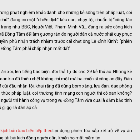
trừng phạt nghiêm khắc dành cho những kẻ sống trên pháp luật, coi
chủ” đang có một “chiến dịch” kêu oan, chạy tội, chuẩn bị “công tác
 trang như BBC, Người Việt, Phạm Minh Vũ… đang ra sức công kích
n xã Đồng Tâm để làm gương răn đe người dân cả nước phải quy phục
quyền phủ nhận trách nhiệm trước cái chết ông Lê Đình Kình”; “phiên
xã Đồng Tâm phải chấp nhận mất đất”…
n xôi, lên tiếng bao biện, đòi thả tự do cho 29 kẻ thủ ác. Những kẻ
oan kia đã thiêu chết không chỉ một mà ba chiến sĩ công an đấy. Đàn
ã cúi đầu nhận tội, khai rằng đã dùng bom xăng, lựu đạn, dao phóng
 thức pháp luật, coi thường tính mạng con người thì có oan không?
g người thi hành công vụ trong vụ Đồng Tâm vừa qua là đảm bảo tính
gì gọi là đàn áp cả.
Lợi dụng phiên tòa sắp xét xử về vụ án
tải bài kích động người dân, khiến họ mất niềm tin