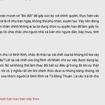
iệc mượn cớ “đòi đất” để gây sức ép với chính quyền, thực hiện các
người là rõ như ban ngày, không thể phủ nhận, xuyên tạc. Vậy nên đừng
n chân chính không ai lại lợi dụng chức vụ quyền hạn để làm giấy tờ,
p rồi chia chác cho người nhà và bán cho người dân; bày mưu, tính
ho Lê Đình Kình, nhắc đi nhắc lại cái chết của kẻ khủng bố kia vậy
đây? Lật lại cái chết của ông Kình chỉ khiến cho sự việc được dựng lại,
i. Nó sẽ không thể làm thay đổi bất cứ điều gì trong đó khi sự thật
tới có ý nghĩa rất lớn khi chính thức đưa ra những bằng chứng, lời
 của nhóm người Lê Đình Kình và Tổ Đồng Thuận. Là câu trả lời cho