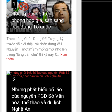
1
Hoàng Dũng - Kẻ tự
phong học giả, sẵn sàng
bán đứng Tổ quốc
Theo dòng Chân Dung Đối Tượng, kỳ
trước đã giới thiệu về chân dung Will
Nguyễn – một mầm mống mới nhô lên
trong “làng dân chủ” thì kỳ này, C...
Xem
thêm
2
Những phát biểu bố láo
của nguyên PGĐ Sở Văn
hóa, thể thao và du lịch
Nghệ An