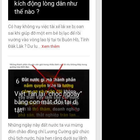
kích động lòng dân như
thế nào ?
Có hay không vụ việc tài xế lái xe bị oan
sai khi giúp đỡ một em bé bị lạc để rồi
vướng vào vòng lao lý tại tx Buôn Hồ, Tỉnh
Đăk Lăk ? Dư lu...
Xem thêm
6
Việt Tân lại “chọc ngoáy”
bằng con mắt đôi tai dị
tật!
Những ngày này đất nước ta vui mừng
đón chào đồng chí Lương Cường giữ chức
chủ tịch nước, hứa hẹn rằng dưới sự lãnh