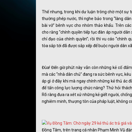
Thế nhưng, trong khi dư luận trông chờ một sự 
thường phép nước, thì nghe bảo trong “làng dân 
bài vở” bênh vực cho nhóm thảo khẩu. Trên các
cho rằng “chính quyền tiếp tục đàn áp người dâ
chỉ đạo của chính quyền”; rồi thì vu cáo “chính 
tòa sắp tới đã được sắp xếp để buộc người dân 
Đùa! Đến giờ phút này vẫn còn những kẻ cố đấm ă
mà các “nhà dân chủ” đang ra sức bênh vực, kêu 
áp gì ở đây khi mà ngay chính những kẻ thủ ác đ
để tấn công lực lượng chức năng? Thử hỏi thách
Rõ ràng đưa ra xét xử những kẻ giết người, chốn
nghiêm minh, thượng tôn của pháp luật, không có 
Đồng Tâm, trên trang cá nhân Phạm Minh Vũ đăng 