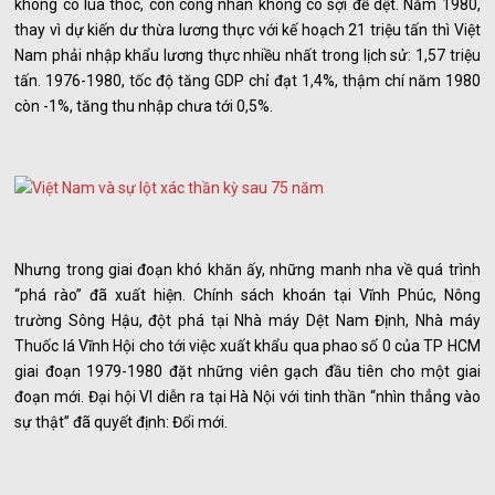
không có lúa thóc, còn công nhân không có sợi để dệt. Năm 1980,
thay vì dự kiến dư thừa lương thực với kế hoạch 21 triệu tấn thì Việt
Nam phải nhập khẩu lương thực nhiều nhất trong lịch sử: 1,57 triệu
tấn. 1976-1980, tốc độ tăng GDP chỉ đạt 1,4%, thậm chí năm 1980
còn -1%, tăng thu nhập chưa tới 0,5%.
Nhưng trong giai đoạn khó khăn ấy, những manh nha về quá trình
“phá rào” đã xuất hiện. Chính sách khoán tại Vĩnh Phúc, Nông
trường Sông Hậu, đột phá tại Nhà máy Dệt Nam Định, Nhà máy
Thuốc lá Vĩnh Hội cho tới việc xuất khẩu qua phao số 0 của TP HCM
giai đoạn 1979-1980 đặt những viên gạch đầu tiên cho một giai
đoạn mới. Đại hội VI diễn ra tại Hà Nội với tinh thần “nhìn thẳng vào
sự thật” đã quyết định: Đổi mới.