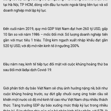
tại Hà Nội, TP HCM, dòng vốn đầu tư nước ngoài tăng liên tục và số
doanh nghiệp mới lập kỷ lục.
Đến cuối năm 2019, quy mô GDP Việt Nam đạt hơn 260 tỷ USD, gấp
10 lần so với năm 1986 – mốc Đổi mới. Số lượng doanh nghiệp tiến
gần với mục tiêu 1 triệu. Tổng kim ngạch xuất nhập khẩu đạt gần
520 tỷ USD, với độ mở nền kinh tế ở ngưỡng 200%.
Đầu năm nay, kinh tế tiếp tục đối mặt với cuộc khủng hoảng thứ ba
sau Đổi mới làđại dịch Covid-19.
Giới phân tích dự báo Việt Nam sẽ chịu ảnh hưởng nặng nề, bởi như
cuộc khủng hoảng trước, sự đứt gãy chuỗi cung ứng toàn cầu sẽ
khiến một nước có độ mở kinh tế cao như Việt Nam chịu nhiều thách
thức. Tăng trưởng GDP dự báo xuống mức thấp kỷ lục trong nhiều