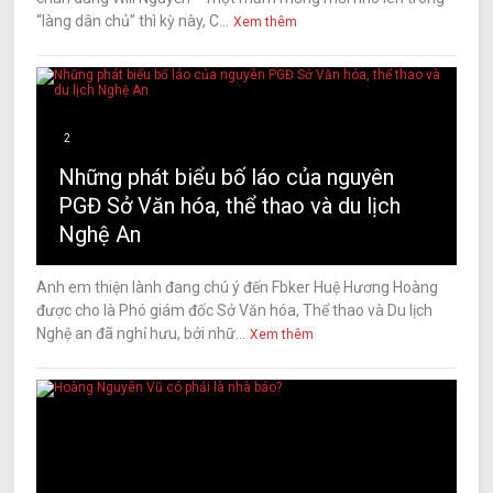
“làng dân chủ” thì kỳ này, C...
Xem thêm
2
Những phát biểu bố láo của nguyên
PGĐ Sở Văn hóa, thể thao và du lịch
Nghệ An
Anh em thiện lành đang chú ý đến Fbker Huệ Hương Hoàng
được cho là Phó giám đốc Sở Văn hóa, Thể thao và Du lịch
Nghệ an đã nghỉ hưu, bởi nhữ...
Xem thêm