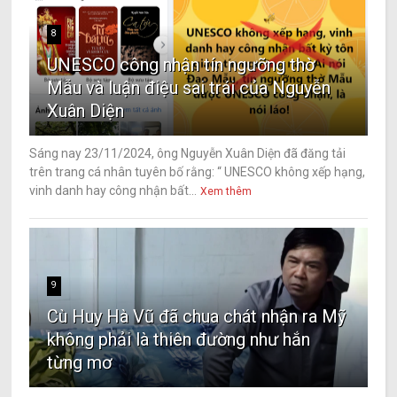
8
UNESCO công nhận tín ngưỡng thờ
Mẫu và luận điệu sai trái của Nguyễn
Xuân Diện
Sáng nay 23/11/2024, ông Nguyễn Xuân Diện đã đăng tải
trên trang cá nhân tuyên bố rằng: “ UNESCO không xếp hạng,
vinh danh hay công nhận bất...
Xem thêm
9
Cù Huy Hà Vũ đã chua chát nhận ra Mỹ
không phải là thiên đường như hắn
từng mơ