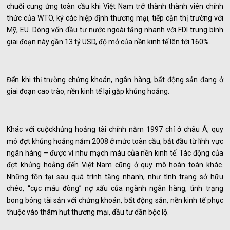
chuỗi cung ứng toàn cầu khi Việt Nam trở thành thành viên chính
thức của WTO, ký các hiệp định thương mại, tiếp cận thị trường với
Mỹ, EU. Dòng vốn đầu tư nước ngoài tăng nhanh với FDI trung bình
giai đoạn này gần 13 tỷ USD, độ mở của nền kinh tế lên tới 160%.
Đến khi thị trường chứng khoán, ngân hàng, bất động sản đang ở
giai đoạn cao trào, nền kinh tế lại gặp khủng hoảng.
Khác với cuộckhủng hoảng tài chính năm 1997 chỉ ở châu Á, quy
mô đợt khủng hoảng năm 2008 ở mức toàn cầu, bắt đầu từ lĩnh vực
ngân hàng – được ví như mạch máu của nền kinh tế. Tác động của
đợt khủng hoảng đến Việt Nam cũng ở quy mô hoàn toàn khác.
Những tồn tại sau quá trình tăng nhanh, như tình trạng sở hữu
chéo, “cục máu đông” nợ xấu của ngành ngân hàng, tình trạng
bong bóng tài sản với chứng khoán, bất động sản, nền kinh tế phục
thuộc vào thâm hụt thương mại, đầu tư dần bộc lộ.