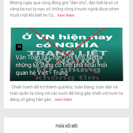
Những ngày qua cộng đồng giới “dân chủ”, đặc biệt là số cờ
vàng ba sọc tỵ nạn, số chống cộng ở nước ngoài được phen
muối mặt khi biết tin Cù...
Xem thêm
10
Văn Toàn và Chân Trời Mới Media
những kẻ đang cố tình phá hoại mối
quan hệ Việt - Trung
Chiến tranh đã trở thành quá khứ, toàn Đảng, toàn dân và
toàn quân ta cùng với các nước đã từng gây chiến với nước ta
đang cố gắng hàn gắn...
Xem thêm
PHẢN HỒI MỚI