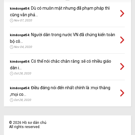
Dù có muôn mặt nhưng đã phạm pháp thì
kimdongvt54:
cũng vẫn phả...
Nov 07, 2020
Người dân trong nước VN đã chứng kiến toàn
kimdongvt54:
bộ cô...
Nov 04, 2020
Có thể nói chắc chắn rằng :sẽ có nhiều giáo
kimdongvt54:
dân i...
Oct 28, 2020
Điều đáng nói đến nhất chính là :mọi thằng
kimdongvt54:
,mọi co...
Oct 28, 2020
©
2026
Hồ sơ dân chủ
All rights reserved.