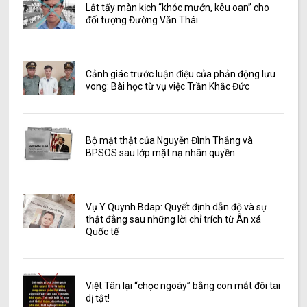
Lật tẩy màn kịch “khóc mướn, kêu oan” cho
đối tượng Đường Văn Thái
Cảnh giác trước luận điệu của phản động lưu
vong: Bài học từ vụ việc Trần Khắc Đức
Bộ mặt thật của Nguyễn Đình Thắng và
BPSOS sau lớp mặt nạ nhân quyền
Vụ Y Quynh Bdap: Quyết định dẫn độ và sự
thật đằng sau những lời chỉ trích từ Ân xá
Quốc tế
Việt Tân lại “chọc ngoáy” bằng con mắt đôi tai
dị tật!