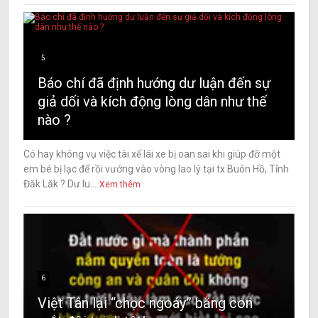
5
Báo chí đã định hướng dư luận đến sự
giả dối và kích động lòng dân như thế
nào ?
Có hay không vụ việc tài xế lái xe bị oan sai khi giúp đỡ một
em bé bị lạc để rồi vướng vào vòng lao lý tại tx Buôn Hồ, Tỉnh
Đăk Lăk ? Dư lu...
Xem thêm
6
Việt Tân lại “chọc ngoáy” bằng con