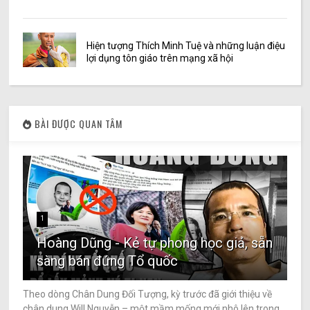
Hiện tượng Thích Minh Tuệ và những luận điệu
lợi dụng tôn giáo trên mạng xã hội
BÀI ĐƯỢC QUAN TÂM
1
Hoàng Dũng - Kẻ tự phong học giả, sẵn
sàng bán đứng Tổ quốc
Theo dòng Chân Dung Đối Tượng, kỳ trước đã giới thiệu về
chân dung Will Nguyễn – một mầm mống mới nhô lên trong