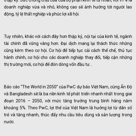
thập kỷ. Sức chống chịu của của bộ phận kinh tế tư nhân, với 97% là
doanh nghiệp vừa và nhỏ, không cao sẽ ảnh hưởng tới người lao
động, tỷ lệ thất nghiệp và phúc lợi xã hội.
Tuy nhiên, khác với cách đây hơn thập kỷ, nội tại của kinh tế, ngành
tài chính đã vững vàng hơn. Đại dịch mang lại thách thức những
cũng kèm theo cơ hội. Cơ hội để tiếp tục cải cách thể chế, thủ tục
hành chính, cơ hội cho các doanh nghiệp thay đổi, tiếp cận những
thị trường mới, cơ hội để đón dòng vốn đầu tư…
Báo cáo “The World in 2050” của PwC dự báo Việt Nam, cùng Ấn Độ
và Bangladesh sẽ là ba nền kinh tế phát triển nhanh nhất trong giai
đoạn 2016 – 2050, với mức tăng trưởng trung bình hàng năm
khoảng 5%. Theo PwC, lợi thế của Việt Nam là hưởng lợi từ dân số
trẻ và tăng nhanh, thúc đẩy nhu cầu tiêu dùng và sản lượng trong
nước.