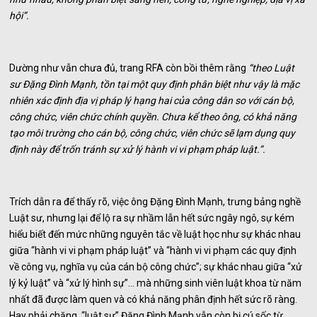
hội”.
Dường như vẫn chưa đủ, trang RFA còn bồi thêm rằng
“theo Luật
sư Đặng Đình Mạnh, tồn tại một quy định phân biệt như vậy là mặc
nhiên xác định địa vị pháp lý hạng hai của công dân so với cán bộ,
công chức, viên chức chính quyền. Chưa kể theo ông, có khả năng
tạo môi trường cho cán bộ, công chức, viên chức sẽ lạm dụng quy
định này để trốn tránh sự xử lý hành vi vi phạm pháp luật.”.
Trích dẫn ra để thấy rõ, việc ông Đặng Đình Mạnh, trưng bảng nghề
Luật sư, nhưng lại để lộ ra sự nhầm lẫn hết sức ngây ngô, sự kém
hiểu biết đến mức những nguyên tắc về luật học như sự khác nhau
giữa “hành vi vi phạm pháp luật” và “hành vi vi phạm các quy định
về công vụ, nghĩa vụ của cán bộ công chức”; sự khác nhau giữa “xử
lý kỷ luật” và “xử lý hình sự”… mà những sinh viên luật khoa từ năm
nhất đã được làm quen và có khả năng phân định hết sức rõ ràng.
Hay phải chăng, “luật sư” Đặng Đình Mạnh vẫn còn bị cú sốc từ