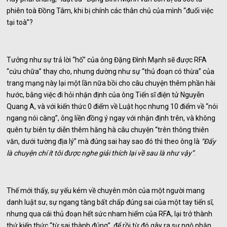
phiên toà Đồng Tâm, khi bị chính các thân chủ của mình “đuổi việc
tại toà”?
Tưởng như sự trả lời “hố” của ông Đặng Đình Mạnh sẽ được RFA
“cứu chữa” thay cho, nhưng dường như sự “thủ đoạn có thừa” của
trang mạng này lại một lần nữa bồi cho câu chuyện thêm phần hài
hước, bằng việc đi hỏi nhận định của ông Tiến sĩ điện tử Nguyễn
Quang A, và với kiến thức 0 điểm về Luật học nhưng 10 điểm về “nói
ngang nói càng”, ông liền đồng ý ngay với nhận định trên, và không
quên tự biên tự diễn thêm hằng hà câu chuyện “trên thông thiên
văn, dưới tường địa lý” mà đúng sai hay sao đó thì theo ông là
“Đấy
là chuyện chí ít tôi được nghe giải thích lại về sau là như vậy”
.
Thế mới thấy, sự yếu kém về chuyên môn của một người mang
danh luật sư, sự ngang tàng bất chấp đúng sai của một tay tiến sĩ,
nhưng qua cái thủ đoạn hết sức nham hiểm của RFA, lại trở thành
thứ kiến thức “từ sai thành đúng”, để rồi từ đó gây ra sự ngộ nhận