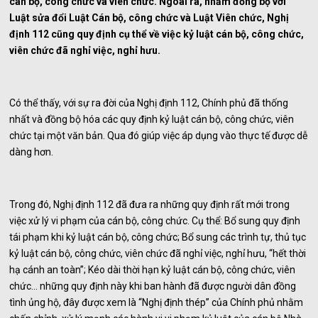
cán bộ, công chức và viên chức. Ngoài ra, nhằm đồng bộ với
Luật sửa đổi Luật Cán bộ, công chức và Luật Viên chức, Nghị
định 112 cũng quy định cụ thể về việc kỷ luật cán bộ, công chức,
viên chức đã nghỉ việc, nghỉ hưu.
Có thể thấy, với sự ra đời của Nghị định 112, Chính phủ đã thống
nhất và đồng bộ hóa các quy định kỷ luật cán bộ, công chức, viên
chức tại một văn bản. Qua đó giúp việc áp dụng vào thực tế được dễ
dàng hơn.
Trong đó, Nghị định 112 đã đưa ra những quy định rất mới trong
việc xử lý vi phạm của cán bộ, công chức. Cụ thể: Bổ sung quy định
tái phạm khi kỷ luật cán bộ, công chức; Bổ sung các trình tự, thủ tục
kỷ luật cán bộ, công chức, viên chức đã nghỉ việc, nghỉ hưu, “hết thời
hạ cánh an toàn”; Kéo dài thời hạn kỷ luật cán bộ, công chức, viên
chức… những quy định này khi ban hành đã được người dân đồng
tình ủng hộ, đây được xem là “Nghị định thép” của Chính phủ nhằm