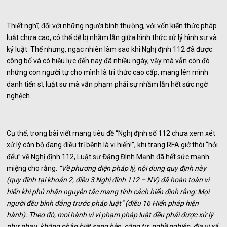
Thiết nghĩ, đối với những người bình thường, với vốn kiến thức pháp
luật chưa cao, có thể dễ bị nhầm lẫn giữa hình thức xử lý hình sự và
kỷ luật. Thế nhưng, ngạc nhiên làm sao khi Nghị định 112 đã được
công bố và có hiệu lực đến nay đã nhiều ngày, vậy mà vẫn còn đó
những con người tự cho mình là tri thức cao cấp, mang lên mình
danh tiến sĩ, luật sư mà vẫn phạm phải sự nhầm lẫn hết sức ngờ
nghệch.
Cụ thể, trong bài viết mang tiêu đề “Nghị định số 112 chưa xem xét
xử lý cán bộ đang điều trị bệnh là vi hiến!”, khi trang RFA giở thói “hỏi
đểu” về Nghị định 112, Luật sư Đặng Đình Mạnh đã hết sức mạnh
miệng cho rằng:
“Về phương diện pháp lý, nội dung quy định này
(quy định tại khoản 2, điều 3 Nghị định 112 – NV) đã hoàn toàn vi
hiến khi phủ nhận nguyên tắc mang tính cách hiến định rằng: Mọi
người đều bình đẳng trước pháp luật” (điều 16 Hiến pháp hiện
hành). Theo đó, mọi hành vi vi phạm pháp luật đều phải được xử lý
như nhau, không phân biệt sang hèn, công tư, nghề nghiệp, địa vị xã