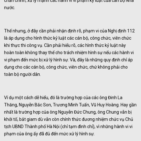
chấn chỉnh, xử lý mạnh các hành vi vi phạm kỷ luật của cán bộ Nhà
nước.
Thế nhưng, ở đây cần phải nhận định rõ, phạm vi của Nghị định 112
là áp dụng cho hình thức kỷ luật các cán bộ, công chức, viên chức
khi thực thi công vụ. Cần phải hiểu rõ, các hình thức kỷ luật này
hoàn toàn không thay thế cho trách nhiệm hình sự nếu các hành vi
vi phạm đến mức bị xử lý hình sự. Và, đây là những quy định chỉ áp
dụng cho các cán bộ, công chức, viên chức, chứ không phải cho
toàn bộ người dân.
Ví dụ một cách dễ hiểu, đó là trường hợp của các ông Đinh La
Thăng, Nguyễn Bắc Son, Trương Minh Tuấn, Vũ Huy Hoàng. Hay gần
nhất là trường hợp của ông Nguyễn Đức Chung, ông Chung vẫn bị
khởi tố, bắt giam dù vẫn còn chính thức đương nhiệm chức vụ Chủ
tịch UBND Thành phố Hà Nội (chỉ tạm đình chỉ), vì những hành vi vi
phạm của ông ấy đã đủ đến mức xử lý hình sự.