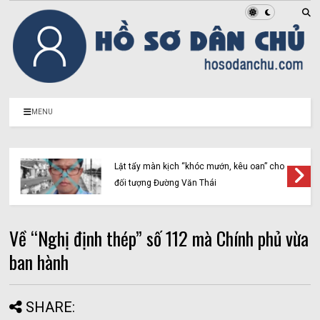
MENU
Lật tẩy màn kịch “khóc mướn, kêu oan” cho
đối tượng Đường Văn Thái
Về “Nghị định thép” số 112 mà Chính phủ vừa
ban hành
SHARE: