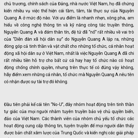
chủ trương, chính sách của Đảng, nhà nước Việt Nam, họ đã chứng
kiến nhiều vụ việc thể hiện cái tầm, tâm, tài thực sự của Nguyễn
Quang A ở mức độ nào. Với ưu điểm là nhanh nhẹn, xông pha, am
hiểu về công nghệ thông tin và kỹ năng công tác truyền thông,
Nguyễn Quang A và đám thân tín, đệ tử đã “nổ” rất nhiều về vai trò
của “Diễn đàn xã hội dân sự” do Nguyễn Quang A lập ra, những
đóng góp cả tinh thần và vật chất cho những tổ chức, cá nhân hoạt
động xã hội dân sự ở Việt Nam, nhất là việc Nguyễn Quang A đã chi
rất nhiều tiền hỗ trợ cho bất cứ cá hay hay tổ chức nào có hoạt
động chống chính quyền, nhưng trên thực tế có đúng vậy không,
hãy điểm xem những cá nhân, tổ chức mà Nguyễn Quang A nêu tên
có nhận được sự tài trợ đó không.
Đầu tiên phải kể cái tên “No-U”, đây nhóm hoạt động trên tinh thần
tự giác của mọi người nhằm tuyên truyền bảo vệ chủ quyền biển,
đảo của Việt Nam. Các thành viên của nhóm chủ yếu tổ chức các
hoạt động cung cấp thông tin, tuyên truyền để mọi người dân thấy
được bản chất xâm lược của Trung Quốc và kiến nghị các giải pháp