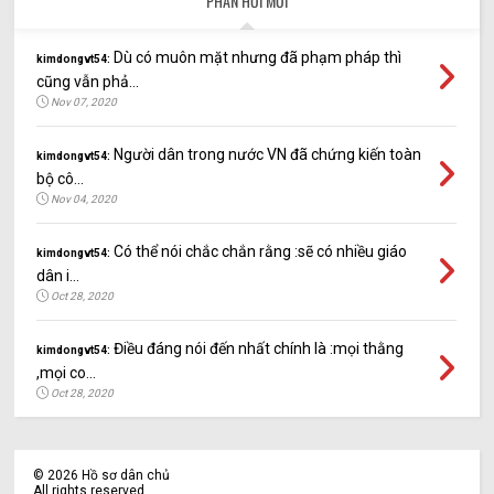
PHẢN HỒI MỚI
Dù có muôn mặt nhưng đã phạm pháp thì
kimdongvt54:
cũng vẫn phả...
Nov 07, 2020
Người dân trong nước VN đã chứng kiến toàn
kimdongvt54:
bộ cô...
Nov 04, 2020
Có thể nói chắc chắn rằng :sẽ có nhiều giáo
kimdongvt54:
dân i...
Oct 28, 2020
Điều đáng nói đến nhất chính là :mọi thằng
kimdongvt54:
,mọi co...
Oct 28, 2020
©
2026
Hồ sơ dân chủ
All rights reserved.