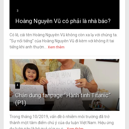
3
Hoàng Nguyên Vũ có phải là nhà báo?
Có lẽ, cái tên Hoàng Nguyên Vũ không còn xa lạ với chúng ta.
“Sự nổi tiếng” của Hoàng Nguyên Vũ đi kèm với không ít tai
tiếng khi anh thườn...
Xem thêm
4
Chân dung fanpage “Hành tinh Titanic”
(P1)
Trong tháng 10/2019, vấn đề ô nhiễm môi trường đã trở
thành một tâm điểm chú ý của dư luận Việt Nam. Hiệu ứng
dư luận này là hệ quả của vụ c...