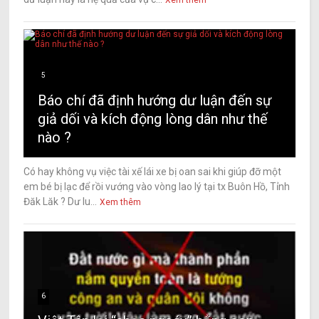
Xem thêm
5
Báo chí đã định hướng dư luận đến sự
giả dối và kích động lòng dân như thế
nào ?
Có hay không vụ việc tài xế lái xe bị oan sai khi giúp đỡ một
em bé bị lạc để rồi vướng vào vòng lao lý tại tx Buôn Hồ, Tỉnh
Đăk Lăk ? Dư lu...
Xem thêm
6