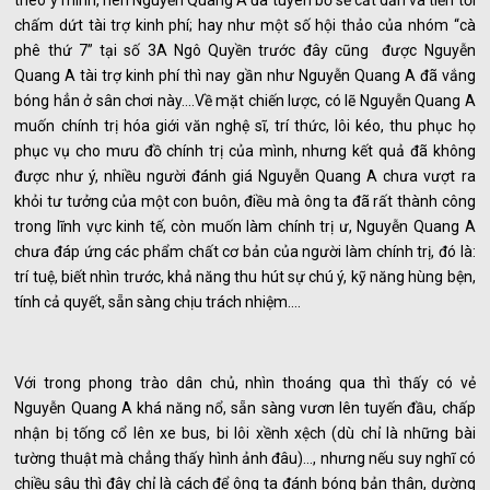
theo ý mình, nên Nguyễn Quang A đã tuyên bố sẽ cắt dần và tiến tới
chấm dứt tài trợ kinh phí; hay như một số hội thảo của nhóm “cà
phê thứ 7” tại số 3A Ngô Quyền trước đây cũng được Nguyễn
Quang A tài trợ kinh phí thì nay gần như Nguyễn Quang A đã vắng
bóng hẳn ở sân chơi này….Về mặt chiến lược, có lẽ Nguyễn Quang A
muốn chính trị hóa giới văn nghệ sĩ, trí thức, lôi kéo, thu phục họ
phục vụ cho mưu đồ chính trị của mình, nhưng kết quả đã không
được như ý, nhiều người đánh giá Nguyễn Quang A chưa vượt ra
khỏi tư tưởng của một con buôn, điều mà ông ta đã rất thành công
trong lĩnh vực kinh tế, còn muốn làm chính trị ư, Nguyễn Quang A
chưa đáp ứng các phẩm chất cơ bản của người làm chính trị, đó là:
trí tuệ, biết nhìn trước, khả năng thu hút sự chú ý, kỹ năng hùng bện,
tính cả quyết, sẵn sàng chịu trách nhiệm….
Với trong phong trào dân chủ, nhìn thoáng qua thì thấy có vẻ
Nguyễn Quang A khá năng nổ, sẵn sàng vươn lên tuyến đầu, chấp
nhận bị tống cổ lên xe bus, bi lôi xềnh xệch (dù chỉ là những bài
tường thuật mà chẳng thấy hình ảnh đâu)…, nhưng nếu suy nghĩ có
chiều sâu thì đây chỉ là cách để ông ta đánh bóng bản thân, dường