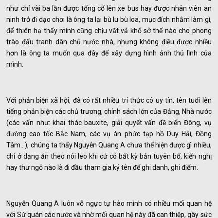
như chỉ vài ba lần được tống cổ lên xe bus hay được nhân viên an
ninh trở đi dạo chơi là ông ta lại bù lu bù loa, mục đích nhằm làm gì,
để thiên hạ thấy mình cũng chịu vất vả khổ sở thế nào cho phong
trào đấu tranh dân chủ nước nhà, nhưng không điều được nhiều
hơn là ông ta muốn qua đây để xây dựng hình ảnh thủ lĩnh của
mình.
Với phản biện xã hội, đã có rất nhiều trí thức có uy tín, tên tuổi lên
tiếng phản biện các chủ trương, chính sách lớn của Đảng, Nhà nước
(các vấn như: khai thác bauxite, giải quyết vấn đề biển Đông, vụ
đường cao tốc Bắc Nam, các vụ án phức tạp hồ Duy Hải, Đồng
Tâm…), chúng ta thấy Nguyễn Quang A chưa thể hiện được gì nhiều,
chỉ ở dạng ăn theo nói leo khi cứ có bất kỳ bản tuyên bố, kiến nghị
hay thư ngỏ nào là đi đầu tham gia ký tên để ghi danh, ghi điểm.
Nguyễn Quang A luôn vỗ ngực tự hào mình có nhiều mối quan hệ
với Sứ quán các nước và nhờ mối quan hệ này đã can thiệp, gây sức