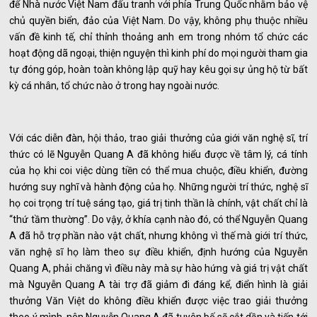
để Nhà nước Việt Nam đấu tranh với phía Trung Quốc nhằm bảo vệ
chủ quyền biển, đảo của Việt Nam. Do vậy, không phụ thuộc nhiều
vấn đề kinh tế, chỉ thỉnh thoảng anh em trong nhóm tổ chức các
hoạt động dã ngoại, thiện nguyện thì kinh phí do mọi người tham gia
tự đóng góp, hoàn toàn không lập quỹ hay kêu gọi sự ủng hộ từ bất
kỳ cá nhân, tổ chức nào ở trong hay ngoài nước.
Với các diễn đàn, hội thảo, trao giải thưởng của giới văn nghệ sĩ, trí
thức có lẽ Nguyễn Quang A đã không hiểu được về tâm lý, cá tính
của họ khi coi việc dùng tiền có thể mua chuộc, điều khiển, đường
hướng suy nghĩ và hành động của họ. Những người trí thức, nghệ sĩ
họ coi trọng trí tuệ sáng tạo, giá trị tinh thần là chính, vật chất chỉ là
“thứ tầm thường”. Do vậy, ở khía cạnh nào đó, có thể Nguyễn Quang
A đã hỗ trợ phần nào vật chất, nhưng không vì thế mà giới trí thức,
văn nghệ sĩ họ làm theo sự điều khiển, định hướng của Nguyễn
Quang A, phải chăng vì điều này mà sự hào hứng và giá trị vật chất
mà Nguyễn Quang A tài trợ đã giảm đi đáng kể, điển hình là giải
thưởng Văn Việt do không điều khiển được việc trao giải thưởng