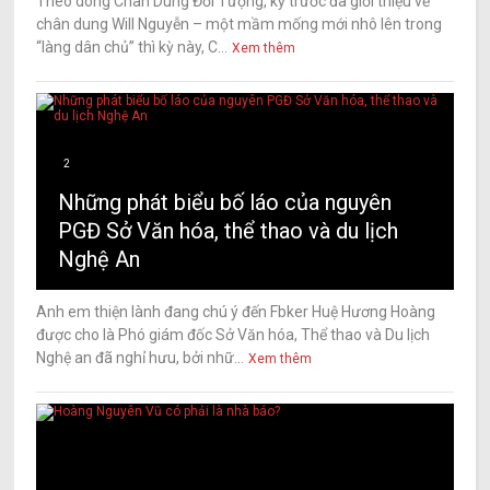
Theo dòng Chân Dung Đối Tượng, kỳ trước đã giới thiệu về
chân dung Will Nguyễn – một mầm mống mới nhô lên trong
“làng dân chủ” thì kỳ này, C...
Xem thêm
2
Những phát biểu bố láo của nguyên
PGĐ Sở Văn hóa, thể thao và du lịch
Nghệ An
Anh em thiện lành đang chú ý đến Fbker Huệ Hương Hoàng
được cho là Phó giám đốc Sở Văn hóa, Thể thao và Du lịch
Nghệ an đã nghỉ hưu, bởi nhữ...
Xem thêm