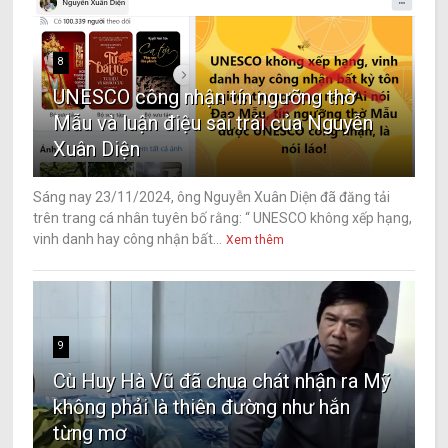
8
UNESCO công nhận tín ngưỡng thờ
Mẫu và luận điệu sai trái của Nguyễn
Xuân Diện
Sáng nay 23/11/2024, ông Nguyễn Xuân Diện đã đăng tải
trên trang cá nhân tuyên bố rằng: “ UNESCO không xếp hạng,
vinh danh hay công nhận bất...
Xem thêm
9
Cù Huy Hà Vũ đã chua chát nhận ra Mỹ
không phải là thiên đường như hắn
từng mơ