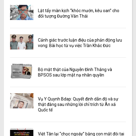
Lật tẩy màn kịch “khóc mướn, kêu oan” cho
đối tượng Đường Văn Thái
Cảnh giác trước luận điệu của phản động lưu
vong: Bài học từ vụ việc Trần Khắc Đức
Bộ mặt thật của Nguyễn Đình Thắng và
BPSOS sau lớp mặt nạ nhân quyền
Vụ Y Quynh Bdap: Quyết định dẫn độ và sự
thật đằng sau những lời chỉ trích từ Ân xá
Quốc tế
Việt Tân lại “chọc ngoáy” bằng con mắt đôi tai