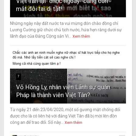
Việt Tân lại “chọc ngoáy” bằng con
mắt đôi tai dị tật!
Những ngày này đất nước ta vui mừng đón chào đồng chí
Lương Cường giữ chức chủ tịch nước, hứa hẹn rằng dưới sự
lãnh đạo của Đảng Cộng sản Vi...
Xem thêm
7
Võ Hồng Ly, nhân viên Lãnh sự quán
Pháp là thành viên Việt Tân?
Từ ngày 21 đến 23/04/2020, một số gương mặt chống đối
được cho là có liên hệ với đảng Việt Tân đã bị mời lên đồn
công an để trao đổi. Số này...
Xem thêm