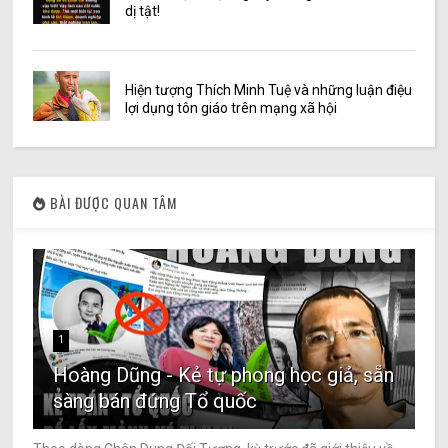
dị tật!
Hiện tượng Thích Minh Tuệ và những luận điệu
lợi dụng tôn giáo trên mạng xã hội
BÀI ĐƯỢC QUAN TÂM
1
Hoàng Dũng - Kẻ tự phong học giả, sẵn
sàng bán đứng Tổ quốc