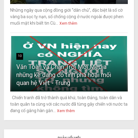
Những ngày qua cộng đồng giới “dân chủ”, đặc biệt là số cờ
vàng ba sọc tỵ nạn, số chống cộng ở nước ngoài được phen
muối mặt khi biết tin Cù...
Xem thêm
10
Văn Toàn và Chân Trời Mới Media
những kẻ đang cố tình phá hoại mối
quan hệ Việt - Trung
Chiến tranh đã trở thành quá khứ, toàn Đảng, toàn dân và
toàn quân ta cùng với các nước đã từng gây chiến với nước ta
đang cố gắng hàn gắn...
Xem thêm