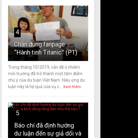
4
Chân dung fanpage
“Hành tinh Titanic” (P1)
Trong tháng 10/2019, vấn đề ô nhiễm
môi trường đã trở thành một tâm điểm
chú ý của dư luận Việt Nam. Hiệu ứng dư
luận này là hệ quả của vụ c...
Xem thêm
5
Báo chí đã định hướng
dư luận đến sự giả dối và