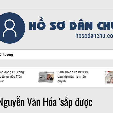
ối tượng
Hiện tượng Thích Minh
Việt Tân lại “chọc ngoáy”
Tuệ và những luận điệu l
bằng con mắt đôi tai dị
dụng tôn giáo trên mạn
tật!
xã hội
Nguyễn Văn Hóa 'sắp được