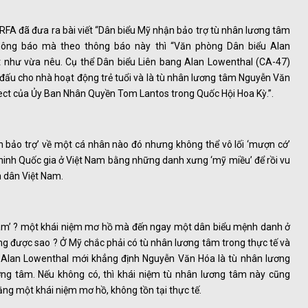
í RFA đã đưa ra bài viết “Dân biểu Mỹ nhận bảo trợ tù nhân lương tâm
ông báo mà theo thông báo này thì “Văn phòng Dân biểu Alan
t như vừa nêu. Cụ thể Dân biểu Liên bang Alan Lowenthal (CA-47)
đấu cho nhà hoạt động trẻ tuổi và là tù nhân lương tâm Nguyễn Văn
ct của Ủy Ban Nhân Quyền Tom Lantos trong Quốc Hội Hoa Kỳ.”.
n bảo trợ’ về một cá nhân nào đó nhưng không thể vô lối ‘mượn cớ’
nh Quốc gia ở Việt Nam bằng những danh xưng ‘mỹ miều’ để rồi vu
n dân Việt Nam.
tâm’ ? một khái niệm mơ hồ mà đến ngay một dân biểu mệnh danh ở
g được sao ? Ở Mỹ chắc phải có tù nhân lương tâm trong thực tế và
ểu Alan Lowenthal mới khẳng định Nguyễn Văn Hóa là tù nhân lương
ơng tâm. Nếu không có, thì khái niệm tù nhân lương tâm này cũng
ằng một khái niệm mơ hồ, không tồn tại thực tế.