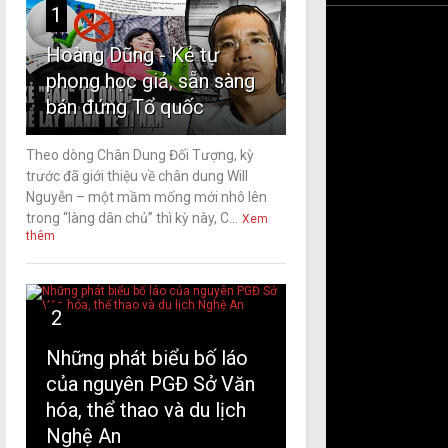
1
Hoàng Dũng - Kẻ tự
phong học giả, sẵn sàng
bán đứng Tổ quốc
Theo dòng Chân Dung Đối Tượng, kỳ
trước đã giới thiệu về chân dung Will
Nguyễn – một mầm mống mới nhô lên
trong “làng dân chủ” thì kỳ này, C...
Xem
thêm
2
Những phát biểu bố láo
của nguyên PGĐ Sở Văn
hóa, thể thao và du lịch
Nghệ An