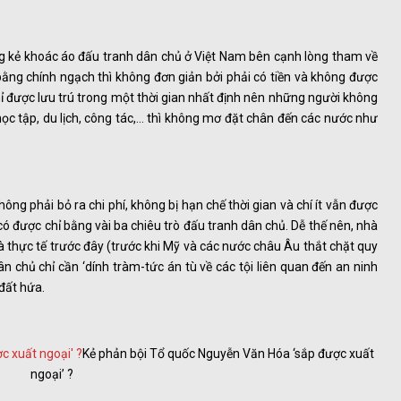
ng kẻ khoác áo đấu tranh dân chủ ở Việt Nam bên cạnh lòng tham về
 bằng chính ngạch thì không đơn giản bởi phải có tiền và không được
hỉ được lưu trú trong một thời gian nhất định nên những người không
học tập, du lịch, công tác,… thì không mơ đặt chân đến các nước như
hông phải bỏ ra chi phí, không bị hạn chế thời gian và chí ít vẫn được
có được chỉ bằng vài ba chiêu trò đấu tranh dân chủ. Dễ thế nên, nhà
thực tế trước đây (trước khi Mỹ và các nước châu Âu thắt chặt quy
ân chủ chỉ cần ‘dính tràm-tức án tù về các tội liên quan đến an ninh
 đất hứa.
Kẻ phản bội Tổ quốc Nguyễn Văn Hóa ‘sắp được xuất
ngoại’ ?