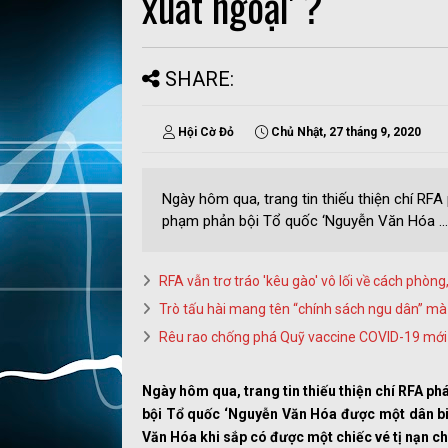
xuất ngoại' ?
SHARE:
Hội Cờ Đỏ
Chủ Nhật, 27 tháng 9, 2020
Ngày hôm qua, trang tin thiếu thiện chí RFA
phạm phản bội Tổ quốc ‘Nguyễn Văn Hóa ...
RFA vẫn trơ tráo 'kêu gào' vô lối về cách phòn
Trò tấu hài mang tên “chính sách ngu dân” mà
Rêu rao chống phá Quỹ vaccine COVID-19 mới 
Ngày hôm qua, trang tin thiếu thiện chí RFA ph
bội Tổ quốc ‘Nguyễn Văn Hóa được một dân biểu
Văn Hóa khi sắp có được một chiếc vé tị nạn chí