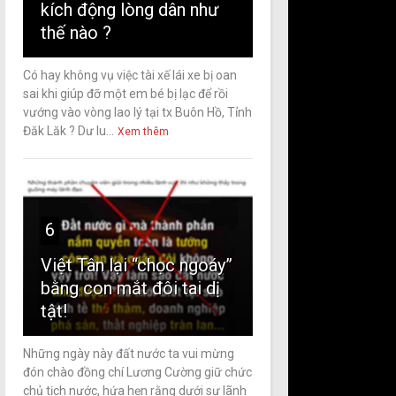
kích động lòng dân như
thế nào ?
Có hay không vụ việc tài xế lái xe bị oan
sai khi giúp đỡ một em bé bị lạc để rồi
vướng vào vòng lao lý tại tx Buôn Hồ, Tỉnh
Đăk Lăk ? Dư lu...
Xem thêm
6
Việt Tân lại “chọc ngoáy”
bằng con mắt đôi tai dị
tật!
Những ngày này đất nước ta vui mừng
đón chào đồng chí Lương Cường giữ chức
chủ tịch nước, hứa hẹn rằng dưới sự lãnh