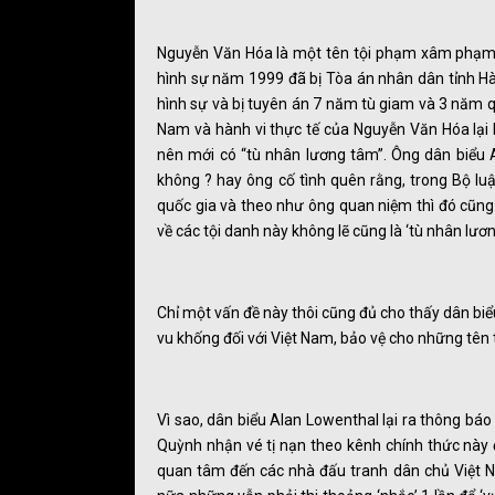
Nguyễn Văn Hóa là một tên tội phạm xâm phạm v
hình sự năm 1999 đã bị Tòa án nhân dân tỉnh Hà
hình sự và bị tuyên án 7 năm tù giam và 3 năm qu
Nam và hành vi thực tế của Nguyễn Văn Hóa lại b
nên mới có “tù nhân lương tâm”. Ông dân biểu A
không ? hay ông cố tình quên rằng, trong Bộ l
quốc gia và theo như ông quan niệm thì đó cũng 
về các tội danh này không lẽ cũng là ‘tù nhân lươ
Chỉ một vấn đề này thôi cũng đủ cho thấy dân bi
vu khống đối với Việt Nam, bảo vệ cho những tên
Vì sao, dân biểu Alan Lowenthal lại ra thông báo
Quỳnh nhận vé tị nạn theo kênh chính thức này đ
quan tâm đến các nhà đấu tranh dân chủ Việt 