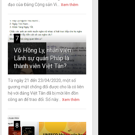
đạo của Đảng Cộng sản Vi...
Xem thêm
7
Võ Hồng Ly, nhân viên
Lãnh sự quán Pháp là
thành viên Việt Tân?
Từ ngày 21 đến 23/04/2020, một số
gương mặt chống đối được cho là có liên
hệ với đảng Việt Tân đã bị mời lên đồn
công an để trao đổi. Số này...
Xem thêm
8