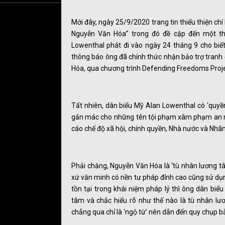
Mới đây, ngày 25/9/2020 trang tin thiếu thiện ch
Nguyễn Văn Hóa” trong đó đề cập đến một th
Lowenthal phát đi vào ngày 24 tháng 9 cho biế
thông báo ông đã chính thức nhận bảo trợ tranh 
Hóa, qua chương trình Defending Freedoms Proje
Tất nhiên, dân biểu Mỹ Alan Lowenthal có ‘quyề
gắn mác cho những tên tội phạm xâm phạm an ni
cáo chế độ xã hội, chính quyền, Nhà nước và Nhâ
Phải chăng, Nguyễn Văn Hóa là ‘tù nhân lương 
xứ văn minh có nền tư pháp đỉnh cao cũng sử dụn
tồn tại trong khái niệm pháp lý thì ông dân bi
tâm và chắc hiểu rõ như thế nào là tù nhân lư
chẳng qua chỉ là ‘ngộ từ’ nên dẫn đến quy chụp b