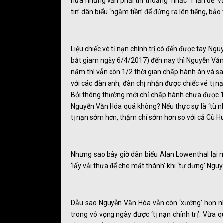
nữa những vẫn phải thi thoảng ‘nhắc’ 1 lần để ‘
tin’ dân biểu ‘ngậm tiền’ để đứng ra lên tiếng, bảo
Liệu chiếc vé tị nạn chính trị có đến được tay Ngu
bắt giam ngày 6/4/2017) đến nay thì Nguyễn Văn 
năm thì vẫn còn 1/2 thời gian chấp hành án và s
với các đàn anh, đàn chị nhận được chiếc vé tị 
Bởi thông thường mới chỉ chấp hành chưa được 1/2 
Nguyễn Văn Hóa quá không? Nếu thực sự là ‘tù nh
tị nạn sớm hơn, thậm chí sớm hơn so với cả Cù 
Nhưng sao bây giờ dân biểu Alan Lowenthal lại mới
‘lấy vải thưa để che mắt thánh’ khi ‘tự dưng’ Ngu
Dẫu sao Nguyễn Văn Hóa vẫn còn ‘xướng’ hơn nh
trong vô vọng ngày được ‘tị nạn chính trị’. Vừa 