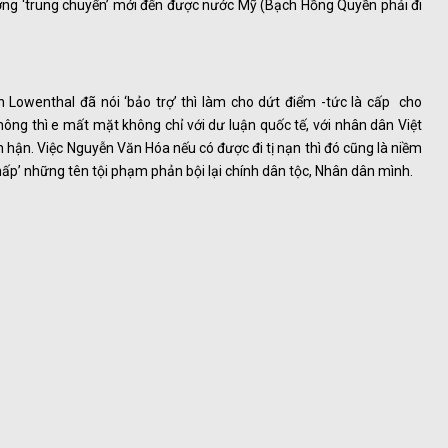
 đường ‘trung chuyển’ mới đến được nước Mỹ (Bạch Hồng Quyền phải đi
 Lowenthal đã nói ‘bảo trợ’ thì làm cho dứt điểm -tức là cấp cho
ông thì e mất mặt không chỉ với dư luận quốc tế, với nhân dân Việt
hận. Việc Nguyễn Văn Hóa nếu có được đi tị nạn thì đó cũng là niềm
ấp’ những tên tội phạm phản bội lại chính dân tộc, Nhân dân mình.