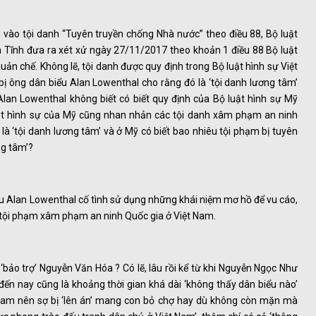
ào tội danh “Tuyên truyền chống Nhà nước” theo điều 88, Bộ luật
 Tĩnh đưa ra xét xử ngày 27/11/2017 theo khoản 1 điều 88 Bộ luật
ản chế. Không lẽ, tội danh được quy định trong Bộ luật hình sự Việt
ị ông dân biểu Alan Lowenthal cho rằng đó là ‘tội danh lương tâm’
lan Lowenthal không biết có biết quy định của Bộ luật hình sự Mỹ
uật hình sự của Mỹ cũng nhan nhản các tội danh xâm phạm an ninh
là ‘tội danh lương tâm’ và ở Mỹ có biết bao nhiêu tội phạm bị tuyên
ng tâm’?
ểu Alan Lowenthal cố tình sử dụng những khái niệm mơ hồ để vu cáo,
 tội phạm xâm phạm an ninh Quốc gia ở Việt Nam.
 ‘bảo trợ’ Nguyễn Văn Hóa ? Có lẽ, lâu rồi kể từ khi Nguyễn Ngọc Như
ến nay cũng là khoảng thời gian khá dài ‘không thấy dân biểu nào’
Nam nên sợ bị ‘lên án’ mang con bỏ chợ hay dù không còn mặn mà