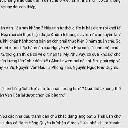
vực phong trào đấu tranh dân chủ ở Việt Nam’, thậm chí có cả ‘thông
 trợ hay đòi can thiệp,…
yễn Văn Hóa hay không ? Nếu tính từ thời điểm bị bắt giam (bị khởi tố
Hóa mới chỉ thực hiện được 3 năm 6 tháng so với mức án tuyên là 7
au khi chấp hành xong bản án còn phải thực hiện 3 năm quản chế. So
nạn thì mức chấp hành án của Nguyễn Văn Hóa có ‘già’ hơn một chút.
thời gian thì đã có vé đi tị nạn tại Mỹ. Như vậy, có quá ‘khổ sở’ cho
ân lương tâm’ như dân biểu Alan Lowenthal nói thì lẽ ra phải cấp vé
Huy Hà Vũ, Nguyễn Văn Hải, Tạ Phong Tần, Nguyễn Ngọc Như Quỳnh,…
 lên tiếng ‘bảo trợ’ vì là ‘tù nhân lương tâm’ ? Quả thật, không thể
yễn Văn Hóa lại được chọn để ‘bào trợ”…
iều các nhà đấu tranh dân chủ khác đang lang bạt ở Thái Lan chờ
qua, duy có Bạch Hồng Quyền là ‘nhận được vé’ khi phải chi ra khoản