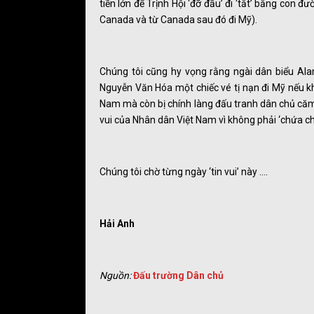
tiền lớn để Trịnh Hội ‘đỡ đầu’ đi ‘tắt’ bằng con
Canada và từ Canada sau đó đi Mỹ).
Chúng tôi cũng hy vọng rằng ngài dân biểu Alan
Nguyễn Văn Hóa một chiếc vé tị nạn đi Mỹ nếu kh
Nam mà còn bị chính làng đấu tranh dân chủ căm 
vui của Nhân dân Việt Nam vì không phải ‘chứa ch
Chúng tôi chờ từng ngày ‘tin vui’ này ….
Hải Anh
Nguồn:
Đấu trường Dân chủ