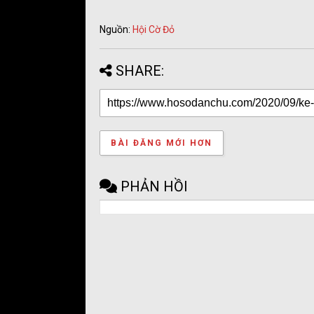
Nguồn:
Hội Cờ Đỏ
SHARE:
BÀI ĐĂNG MỚI HƠN
PHẢN HỒI