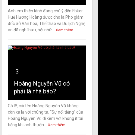
Anh em thiện lành đang chú ý đến Fbker
Huệ Hương Hoàng được cho là Phó giám
đốc Sở Văn hóa, Thể thao và Du lịch Nghệ
an đã nghỉ hưu, bởi nhữ...
Xem thêm
3
Hoàng Nguyên Vũ có
phải là nhà báo?
Có lẽ, cái tên Hoàng Nguyên Vũ không
còn xa lạ với chúng ta. “Sự nổi tiếng” của
Hoàng Nguyên Vũ đi kèm với không ít tai
tiếng khi anh thườn...
Xem thêm