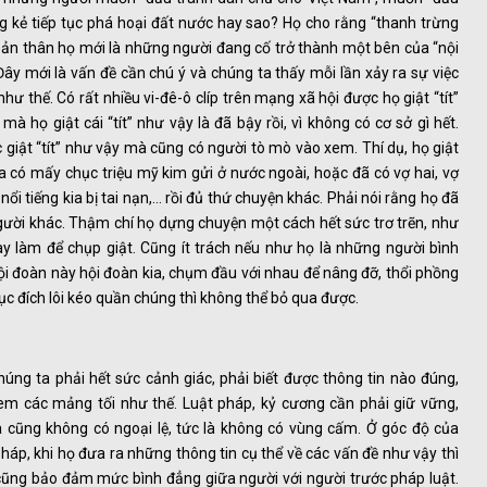
 kẻ tiếp tục phá hoại đất nước hay sao? Họ cho rằng “thanh trừng
 bản thân họ mới là những người đang cố trở thành một bên của “nội
. Đây mới là vấn đề cần chú ý và chúng ta thấy mỗi lần xảy ra sự việc
như thế. Có rất nhiều vi-đê-ô clíp trên mạng xã hội được họ giật “tít”
à họ giật cái “tít” như vậy là đã bậy rồi, vì không có cơ sở gì hết.
c giật “tít” như vậy mà cũng có người tò mò vào xem. Thí dụ, họ giật
ia có mấy chục triệu mỹ kim gửi ở nước ngoài, hoặc đã có vợ hai, vợ
nổi tiếng kia bị tai nạn,… rồi đủ thứ chuyện khác. Phải nói rằng họ đã
ười khác. Thậm chí họ dựng chuyện một cách hết sức trơ trẽn, như
 hay làm để chụp giật. Cũng ít trách nếu như họ là những người bình
 đoàn này hội đoàn kia, chụm đầu với nhau để nâng đỡ, thổi phồng
c đích lôi kéo quần chúng thì không thể bỏ qua được.
úng ta phải hết sức cảnh giác, phải biết được thông tin nào đúng,
em các mảng tối như thế. Luật pháp, kỷ cương cần phải giữ vững,
 cũng không có ngoại lệ, tức là không có vùng cấm. Ở góc độ của
áp, khi họ đưa ra những thông tin cụ thể về các vấn đề như vậy thì
cũng bảo đảm mức bình đẳng giữa người với người trước pháp luật.