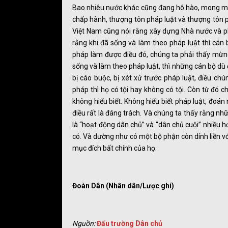
Bao nhiêu nước khác cũng đang hô hào, mong muố
chấp hành, thượng tôn pháp luật và thượng tôn p
Việt Nam cũng nói rằng xây dựng Nhà nước và ph
rằng khi đã sống và làm theo pháp luật thì cán 
pháp làm được điều đó, chúng ta phải thấy mừng
sống và làm theo pháp luật, thì những cán bộ dù
bị cáo buộc, bị xét xử trước pháp luật, điều c
pháp thì họ có tội hay không có tội. Còn từ đó c
không hiểu biết. Không hiểu biết pháp luật, đoán
điều rất là đáng trách. Và chúng ta thấy rằng nhữn
là “hoạt động dân chủ” và “dân chủ cuội” nhiều h
có. Và dường như có một bộ phận còn dính liền với
mục đích bất chính của họ.
Đoàn Dân (Nhân dân/Lược ghi)
Nguồn:
Đấu trường Dân chủ