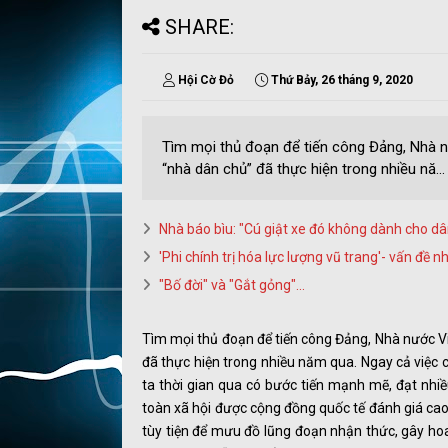
SHARE:
Hội Cờ Đỏ
Thứ Bảy, 26 tháng 9, 2020
Tìm mọi thủ đoạn để tiến công Đảng, Nhà n
“nhà dân chủ” đã thực hiện trong nhiều nă...
Nhà báo bìu: "Cú giật xe đó không dành cho dâ
'Phi chính trị hóa lực lượng vũ trang'- vấn đề
"Bố đời" và "Gắt gỏng"...
Tìm mọi thủ đoạn để tiến công Đảng, Nhà nước Vi
đã thực hiện trong nhiều năm qua. Ngay cả việ
ta thời gian qua có bước tiến mạnh mẽ, đạt nhiề
toàn xã hội được cộng đồng quốc tế đánh giá cao
tùy tiện để mưu đồ lũng đoạn nhận thức, gây hoa