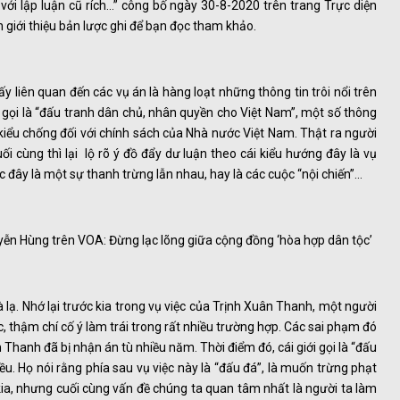
ới lập luận cũ rích…” công bố ngày 30-8-2020 trên trang Trực diện
 giới thiệu bản lược ghi để bạn đọc tham khảo.
y liên quan đến các vụ án là hàng loạt những thông tin trôi nổi trên
gọi là “đấu tranh dân chủ, nhân quyền cho Việt Nam”, một số thông
 kiểu chống đối với chính sách của Nhà nước Việt Nam. Thật ra người
 cùng thì lại lộ rõ ý đồ đẩy dư luận theo cái kiểu hướng đây là vụ
c đây là một sự thanh trừng lẫn nhau, hay là các cuộc “nội chiến”…
ễn Hùng trên VOA: Đừng lạc lõng giữa cộng đồng ‘hòa hợp dân tộc’
 lạ. Nhớ lại trước kia trong vụ việc của Trịnh Xuân Thanh, một người
, thậm chí cố ý làm trái trong rất nhiều trường hợp. Các sai phạm đó
hanh đã bị nhận án tù nhiều năm. Thời điểm đó, cái giới gọi là “đấu
ều. Họ nói rằng phía sau vụ việc này là “đấu đá”, là muốn trừng phạt
ia, nhưng cuối cùng vấn đề chúng ta quan tâm nhất là người ta làm