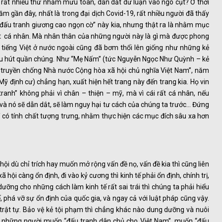
ra rất nhiều thứ nhằm mưu toan, dẫn dắt dư luận vào ngõ cụt? Ở thời
m gần đây, nhất là trong đại dịch Covid-19, rất nhiều người đã thấy
đấu tranh giương cao ngọn cờ” này kia, nhưng thật ra là nhằm mục
 rất cá nhân. Mà nhân thân của những người này là gì mà được phong
chí tiếng Việt ở nước ngoài cũng đã bơm thổi lên giống như những kẻ
thu hút quần chúng. Như “Mẹ Nấm” (tức Nguyễn Ngọc Như Quỳnh – kẻ
 truyền chống Nhà nước Cộng hòa xã hội chủ nghĩa Việt Nam”, năm
định cư) chẳng hạn, xuất hiện hết trang này đến trang kia. Họ vin
ranh” không phải vì chân – thiện – mỹ, mà vì cái rất cá nhân, nếu
à nó sẽ dẫn dắt, sẽ làm nguy hại tư cách của chúng ta trước… Đứng
hỉ có tính chất tượng trưng, nhằm thực hiện các mục đích sâu xa hơn
hội dù chỉ trích hay muốn mở rộng vấn đề nọ, vấn đề kia thì cũng liên
 hội càng ổn định, đi vào kỷ cương thì kinh tế phải ổn định, chính trị,
ưỡng cho những cách làm kinh tế rất sai trái thì chúng ta phải hiểu
, phá vỡ sự ổn định của quốc gia, và ngay cả với luật pháp cũng vậy.
trật tự. Bảo vệ kẻ tội phạm thì chẳng khác nào dung dưỡng và nuôi
ậy những người muốn “đấu tranh dân chủ cho Việt Nam”, muốn “đấu