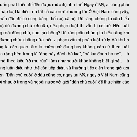
n phát triển để đến được mức độ như thế. Ngay ở Mỹ, ai cũng phải
háp luật là điều mà tất cả các nước hướng tới. Ở Việt Nam cũng vậy,
ấn đấu để có công bằng, tiến bộ xã hội. Rõ ràng chúng ta cần hiểu
bộ dù đương chức đi nữa, nếu phạm luật thì vẫn bị xét xử. Nếu luật
 mới đúng chứ, sao lại chống? Rõ ràng cần chúng ta hiểu rằng khi
 đương chức chăng nữa nếu vi phạm vẫn bị pháp luật xử lý. Và khi họ
húng ta cần quan tâm là chứng cứ đúng hay không, căn cứ theo luật
ho rằng bên trong là “ông này đánh bà kia”, “bà kia đánh bà nọ”,… là
 mò theo kiểu “rờ mu rùa”, làm như người khác không biết gì hết,… là
g luận điệu như thế còn tiếp diễn, và thường tiếp diễn trong giới gọi
ơn. “Dân chủ cuội” ở đâu cũng có, ngay tại Mỹ, ngay ở Việt Nam cũng
 nhau ở trong và ngoài nước với giới “dân chủ cuội” để thực hiện các