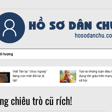
ối tượng
Hiện tượng Thích Minh
Việt Tân lại “chọc ngoáy”
Tuệ và những luận điệu l
bằng con mắt đôi tai dị
dụng tôn giáo trên mạn
tật!
xã hội
ng chiêu trò cũ rích!