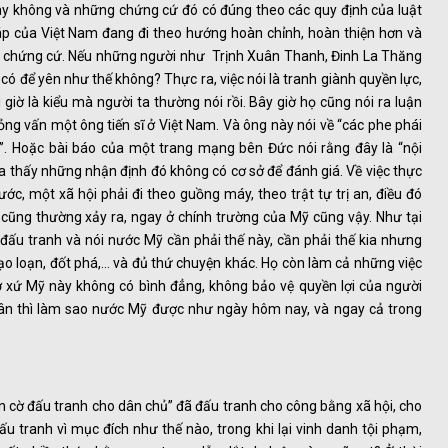
hay không và những chứng cứ đó có đúng theo các quy định của luật
p của Việt Nam đang đi theo hướng hoàn chỉnh, hoàn thiện hơn và
ó chứng cứ. Nếu những người như Trịnh Xuân Thanh, Đinh La Thăng
có để yên như thế không? Thực ra, việc nói là tranh giành quyền lực,
 giờ là kiểu mà người ta thường nói rồi. Bây giờ họ cũng nói ra luận
ỏng vấn một ông tiến sĩ ở Việt Nam. Và ông này nói về “các phe phái
c”. Hoặc bài báo của một trang mạng bên Đức nói rằng đây là “nội
a thấy những nhận định đó không có cơ sở để đánh giá. Về việc thực
ước, một xã hội phải đi theo guồng máy, theo trật tự trị an, điều đó
 cũng thường xảy ra, ngay ở chính trường của Mỹ cũng vậy. Như tại
đấu tranh và nói nước Mỹ cần phải thế này, cần phải thế kia nhưng
bạo loạn, đốt phá,… và đủ thứ chuyện khác. Họ còn làm cả những việc
 ở xứ Mỹ này không có bình đẳng, không bảo vệ quyền lợi của người
dân thì làm sao nước Mỹ được như ngày hôm nay, và ngay cả trong
 cờ đấu tranh cho dân chủ” đã đấu tranh cho công bằng xã hội, cho
 tranh vì mục đích như thế nào, trong khi lại vinh danh tội phạm,