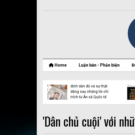
Home
Luận bàn - Phản biện
Đ
t thật của Nguyễn
Vụ Y Quynh Bdap: Quyết
 Thắng và BPSOS
định dẫn độ và sự thật
ớp mặt nạ nhân
đằng sau những lời chỉ
n
trích từ Ân xá Quốc tế
'Dân chủ cuội' với nhữ