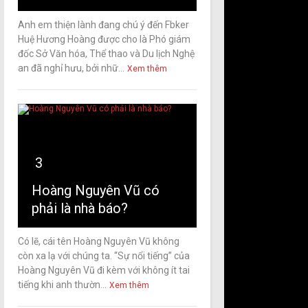
Anh em thiện lành đang chú ý đến Fbker
Huệ Hương Hoàng được cho là Phó giám
đốc Sở Văn hóa, Thể thao và Du lịch Nghệ
an đã nghỉ hưu, bởi nhữ...
Xem thêm
3
Hoàng Nguyên Vũ có
phải là nhà báo?
Có lẽ, cái tên Hoàng Nguyên Vũ không
còn xa lạ với chúng ta. “Sự nổi tiếng” của
Hoàng Nguyên Vũ đi kèm với không ít tai
tiếng khi anh thườn...
Xem thêm