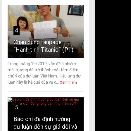
4
Chân dung fanpage
“Hành tinh Titanic” (P1)
Trong tháng 10/2019, vấn đề ô nhiễm
môi trường đã trở thành một tâm điểm
chú ý của dư luận Việt Nam. Hiệu ứng dư
luận này là hệ quả của vụ c...
Xem thêm
5
Báo chí đã định hướng
dư luận đến sự giả dối và