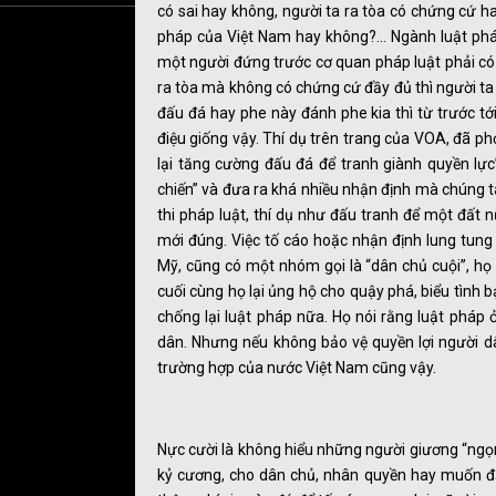
có sai hay không, người ta ra tòa có chứng cứ 
pháp của Việt Nam hay không?… Ngành luật phá
một người đứng trước cơ quan pháp luật phải c
ra tòa mà không có chứng cứ đầy đủ thì người ta 
đấu đá hay phe này đánh phe kia thì từ trước tới
điệu giống vậy. Thí dụ trên trang của VOA, đã ph
lại tăng cường đấu đá để tranh giành quyền lự
chiến” và đưa ra khá nhiều nhận định mà chúng t
thi pháp luật, thí dụ như đấu tranh để một đất n
mới đúng. Việc tố cáo hoặc nhận định lung tung
Mỹ, cũng có một nhóm gọi là “dân chủ cuội”, họ 
cuối cùng họ lại ủng hộ cho quậy phá, biểu tình 
chống lại luật pháp nữa. Họ nói rằng luật pháp
dân. Nhưng nếu không bảo vệ quyền lợi người 
trường hợp của nước Việt Nam cũng vậy.
Nực cười là không hiểu những người giương “ngọn
kỷ cương, cho dân chủ, nhân quyền hay muốn đấu