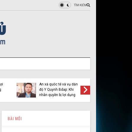
TÌM KIẾM
ợi
Ân xá quốc tế và vụ dẫn
Việt Tân 
g
độ Y Quynh Bdap: Khi
cầu pha
nhân quyền bị lợi dụng
BÀI MỚI