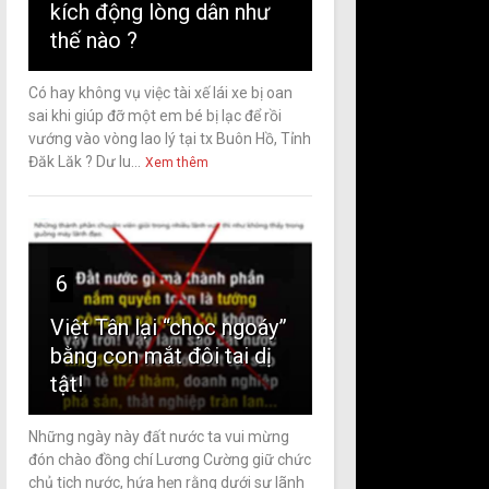
kích động lòng dân như
thế nào ?
Có hay không vụ việc tài xế lái xe bị oan
sai khi giúp đỡ một em bé bị lạc để rồi
vướng vào vòng lao lý tại tx Buôn Hồ, Tỉnh
Đăk Lăk ? Dư lu...
Xem thêm
6
Việt Tân lại “chọc ngoáy”
bằng con mắt đôi tai dị
tật!
Những ngày này đất nước ta vui mừng
đón chào đồng chí Lương Cường giữ chức
chủ tịch nước, hứa hẹn rằng dưới sự lãnh