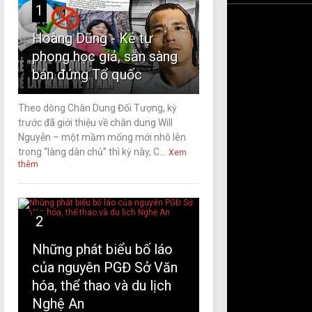
1
Hoàng Dũng - Kẻ tự
phong học giả, sẵn sàng
bán đứng Tổ quốc
Theo dòng Chân Dung Đối Tượng, kỳ
trước đã giới thiệu về chân dung Will
Nguyễn – một mầm mống mới nhô lên
trong “làng dân chủ” thì kỳ này, C...
Xem
thêm
2
Những phát biểu bố láo
của nguyên PGĐ Sở Văn
hóa, thể thao và du lịch
Nghệ An