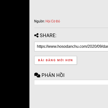
Nguồn:
Hội Cờ Đỏ
SHARE:
BÀI ĐĂNG MỚI HƠN
PHẢN HỒI