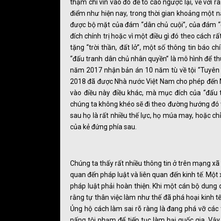
thậm chí vin vào đó để tố cáo ngược lại, vẽ vời 
điểm như hiện nay, trong thời gian khoảng một nă
được bộ mặt của đám “dân chủ cuội”, của đám “
đích chính trị hoặc vì một điều gì đó theo cách
tặng “trời thần, đất lở”, một số thông tin báo 
“đấu tranh dân chủ nhân quyền” là mô hình để 
năm 2017 nhận bản án 10 năm tù về tội “Tuyên
2018 đã được Nhà nước Việt Nam cho phép đến Mỹ 
vào điều này điều khác, mà mục đích của “đấu t
chúng ta không khéo sẽ đi theo đường hướng đó v
sau họ là rất nhiều thế lực, họ múa may, hoặc c
của kẻ đứng phía sau.
Chúng ta thấy rất nhiều thông tin ở trên mạng xã 
quan đến pháp luật và liên quan đến kinh tế. Một xã
pháp luật phải hoàn thiện. Khi một cán bộ dung d
rằng tự thân việc làm như thế đã phá hoại kinh tế
Ủng hộ cách làm sai rõ ràng là đang phá vỡ các 
nấng tội phạm để tiếp tục làm hại quốc gia. V