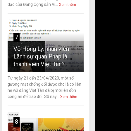
đạo của Đảng Cộng sản Vi...
Xem thêm
7
Võ Hồng Ly, nhân viên
Lãnh sự quán Pháp là
thành viên Việt Tân?
Từ ngày 21 đến 23/04/2020, một số
gương mặt chống đối được cho là có liên
hệ với đảng Việt Tân đã bị mời lên đồn
công an để trao đổi. Số này...
Xem thêm
8