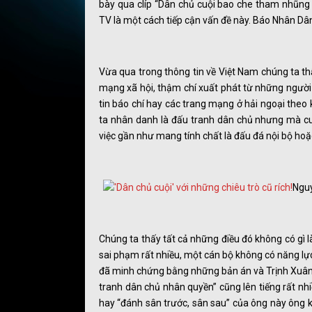
bày qua clíp “Dân chủ cuội bao che tham nhũng v
TV là một cách tiếp cận vấn đề này. Báo Nhân Dân
Vừa qua trong thông tin về Việt Nam chúng ta thấ
mạng xã hội, thậm chí xuất phát từ những người 
tin báo chí hay các trang mạng ở hải ngoại theo
ta nhân danh là đấu tranh dân chủ nhưng mà cuối
việc gần như mang tính chất là đấu đá nội bộ hoặ
Nguy
Chúng ta thấy tất cả những điều đó không có gì là
sai phạm rất nhiều, một cán bộ không có năng lực
đã minh chứng bằng những bản án và Trịnh Xuân T
tranh dân chủ nhân quyền” cũng lên tiếng rất nhi
hay “đánh sân trước, sân sau” của ông này ông k