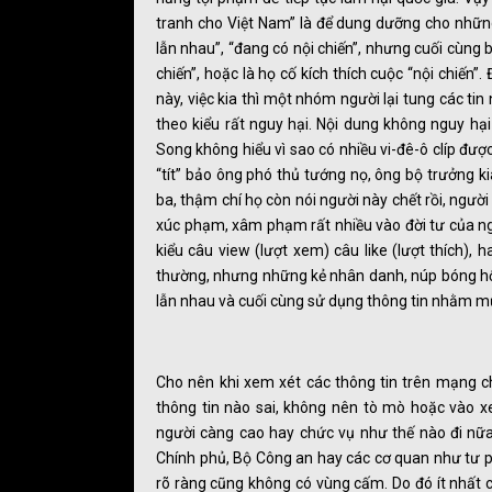
tranh cho Việt Nam” là để dung dưỡng cho những
lẫn nhau”, “đang có nội chiến”, nhưng cuối cùng
chiến”, hoặc là họ cố kích thích cuộc “nội chiến”
này, việc kia thì một nhóm người lại tung các tin 
theo kiểu rất nguy hại. Nội dung không nguy hại m
Song không hiểu vì sao có nhiều vi-đê-ô clíp đượ
“tít” bảo ông phó thủ tướng nọ, ông bộ trưởng k
ba, thậm chí họ còn nói người này chết rồi, người 
xúc phạm, xâm phạm rất nhiều vào đời tư của ng
kiểu câu view (lượt xem) câu like (lượt thích),
thường, nhưng những kẻ nhân danh, núp bóng hội
lẫn nhau và cuối cùng sử dụng thông tin nhằm mụ
Cho nên khi xem xét các thông tin trên mạng ch
thông tin nào sai, không nên tò mò hoặc vào x
người càng cao hay chức vụ như thế nào đi nữa
Chính phủ, Bộ Công an hay các cơ quan như tư ph
rõ ràng cũng không có vùng cấm. Do đó ít nhất 