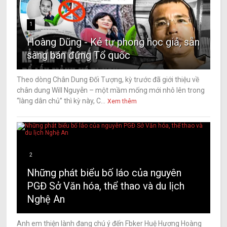
1
Hoàng Dũng - Kẻ tự phong học giả, sẵn
sàng bán đứng Tổ quốc
Theo dòng Chân Dung Đối Tượng, kỳ trước đã giới thiệu về
chân dung Will Nguyễn – một mầm mống mới nhô lên trong
“làng dân chủ” thì kỳ này, C...
Xem thêm
2
Những phát biểu bố láo của nguyên
PGĐ Sở Văn hóa, thể thao và du lịch
Nghệ An
Anh em thiện lành đang chú ý đến Fbker Huệ Hương Hoàng