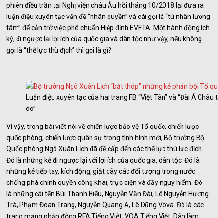
phiên điều trần tại Nghị viện châu Âu hồi tháng 10/2018 lại đưa ra
luận điệu xuyên tạc vấn đề “nhân quyền” và cái gọi là “tù nhân lương
tâm” để cản trở việc phê chuẩn Hiệp định EVFTA. Một hành động ích
kỷ, đi ngược lại lợi ích của quốc gia và dân tộc như vậy, nếu không
gọi là “thế lực thù địch” thì gọi là gì?
Luận điệu xuyên tạc của hai trang FB “Việt Tân” và “Đài Á Châu 
do”.
Vì vậy, trong bài viết nói về chiến lược bảo vệ Tổ quốc, chiến lược
quốc phòng, chiến lược quân sự trong tình hình mới, Bộ trưởng Bộ
Quốc phòng Ngô Xuân Lịch đã đề cấp đến các thế lực thù lực địch.
Đó là những kẻ đi ngược lại với lợi ích của quốc gia, dân tộc. Đó là
những kẻ tiếp tay, kích động, giật dây các đối tượng trong nước
chống phá chính quyền công khai, trực diện và đầy nguy hiểm. Đó
là những cái tến Bùi Thanh Hiếu, Nguyễn Văn Đài, Lê Nguyễn Hương
Trà, Phạm Đoan Trang, Nguyễn Quang A, Lê Dũng Vova. Đó là các
trang mạng phản động RFA Tiếng Việt, VOA Tiếng Việt, Dân làm