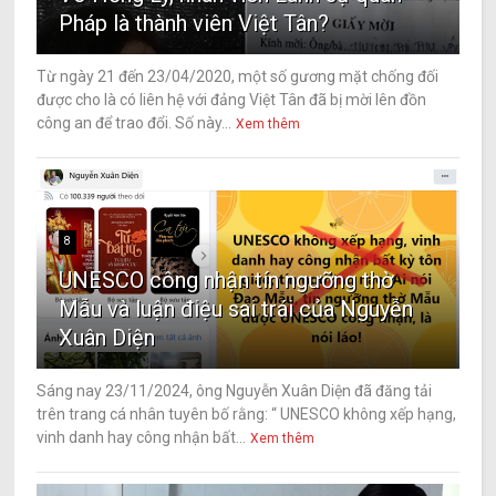
Pháp là thành viên Việt Tân?
Từ ngày 21 đến 23/04/2020, một số gương mặt chống đối
được cho là có liên hệ với đảng Việt Tân đã bị mời lên đồn
công an để trao đổi. Số này...
Xem thêm
8
UNESCO công nhận tín ngưỡng thờ
Mẫu và luận điệu sai trái của Nguyễn
Xuân Diện
Sáng nay 23/11/2024, ông Nguyễn Xuân Diện đã đăng tải
trên trang cá nhân tuyên bố rằng: “ UNESCO không xếp hạng,
vinh danh hay công nhận bất...
Xem thêm