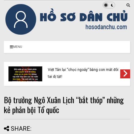
MENU
Việt Tân lại “chọc ngoáy” bằng con mắt đôi
tai dị tật!
Bộ trưởng Ngô Xuân Lịch “bắt thóp” những
kẻ phản bội Tổ quốc
SHARE: