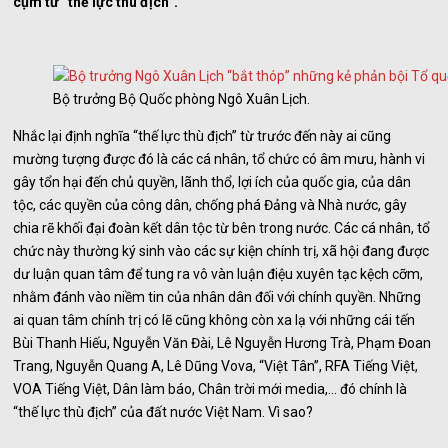
cụm từ “thế lực thù địch”.
Bộ trưởng Bộ Quốc phòng Ngô Xuân Lịch.
Nhắc lại định nghĩa “thế lực thù địch” từ trước đến này ai cũng
mường tượng được đó là các cá nhân, tổ chức có âm mưu, hành vi
gây tổn hại đến chủ quyền, lãnh thổ, lợi ích của quốc gia, của dân
tộc, các quyền của công dân, chống phá Đảng và Nhà nước, gây
chia rẽ khối đại đoàn kết dân tộc từ bên trong nước. Các cá nhân, tổ
chức này thường ký sinh vào các sự kiện chính trị, xã hội đang được
dư luận quan tâm để tung ra vô vàn luận điệu xuyên tạc kệch cỡm,
nhằm đánh vào niềm tin của nhân dân đối với chính quyền. Những
ai quan tâm chính trị có lẽ cũng không còn xa lạ với những cái tến
Bùi Thanh Hiếu, Nguyễn Văn Đài, Lê Nguyễn Hương Trà, Phạm Đoan
Trang, Nguyễn Quang A, Lê Dũng Vova, “Việt Tân”, RFA Tiếng Việt,
VOA Tiếng Việt, Dân làm báo, Chân trời mới media,… đó chính là
“thế lực thù địch” của đất nước Việt Nam. Vì sao?