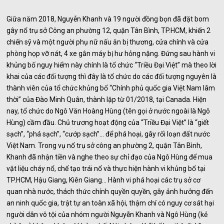
Giữa năm 2018, Nguyễn Khanh và 19 người đồng bọn đã đặt bom
gây nổ trụ sở Công an phường 12, quận Tân Bình, TP.HCM, khiến 2
chiến sỹ và một người phụ nữ nấu ăn bị thương, cửa chính và cửa
phòng họp vỡ nát, 4 xe gắn máy bị hư hỏng nặng. Đứng sau hành vi
khủng bố nguy hiểm này chính là tổ chức “Triều Đại Việt” mà theo lời
khai của các đối tượng thì đây là tổ chức do các đối tượng nguyên là
thành viên của tổ chức khủng bố “Chính phủ quốc gia Việt Nam lâm
thời” của Đào Minh Quân, thành lập từ 01/2018, tại Canada. Hiện
nay, tổ chức do Ngô Văn Hoàng Hùng (tên gọi ở nước ngoài là Ngô
Hùng) cầm đầu. Chủ trương hoạt động của “Triều Đại Việt” là “giết
sạch”, “phá sạch”, “cướp sạch”… để phá hoại, gây rối loạn đất nước
Việt Nam. Trong vụ nổ trụ sở công an phường 2, quận Tân Bình,
Khanh đã nhận tiền và nghe theo sự chỉ đạo của Ngô Hùng để mua
vật liệu cháy nổ, chế tạo trái nổ và thực hiện hành vi khủng bố tại
TP.HCM, Hậu Giang, Kiên Giang… Hành vi phá hoại các trụ sở cơ
quan nhà nước, thách thức chính quyền quyền, gây ảnh hưởng đến
an ninh quốc gia, trật tự an toàn xã hội, thậm chí có nguy cơ sát hại
người dân vô tội của nhóm người Nguyễn Khanh và Ngô Hùng (kẻ