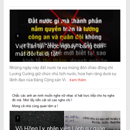
6
Việt Tân lại “chọc ngoáy” bằng con
mắt đôi tai dị tật!
Những ngày này đất nước ta vui mừng đón chào đồng chí
Lương Cường giữ chức chủ tịch nước, hứa hẹn rằng dưới sự
lãnh đạo của Đảng Cộng sản Vi...
Xem thêm
7
Võ Hồng Ly, nhân viên Lãnh sự quán