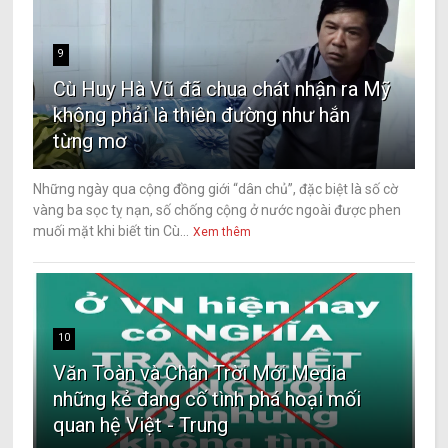
9
Cù Huy Hà Vũ đã chua chát nhận ra Mỹ
không phải là thiên đường như hắn
từng mơ
Những ngày qua cộng đồng giới “dân chủ”, đặc biệt là số cờ
vàng ba sọc tỵ nạn, số chống cộng ở nước ngoài được phen
muối mặt khi biết tin Cù...
Xem thêm
10
Văn Toàn và Chân Trời Mới Media
những kẻ đang cố tình phá hoại mối
quan hệ Việt - Trung