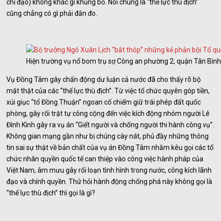
chỉ đạo) không khác gì khủng bố. Nói chúng là “thế lực thù địch”
cũng chẳng có gì phải đắn đo.
Hiện trường vụ nổ bom trụ sợ Công an phường 2, quận Tân Bình
Vụ Đồng Tâm gây chấn động dư luận cả nước đã cho thấy rõ bộ
mặt thật của các “thế lực thù địch”. Từ việc tổ chức quyên góp tiền,
xúi giục “tổ Đồng Thuận” ngoan cố chiếm giữ trái phép đất quốc
phòng, gây rối trật tự công cộng đến việc kích động nhóm người Lê
Đình Kình gây ra vụ án “Giết người và chống người thi hành công vụ”.
Không gian mạng gần như bị chúng cày nát, phủ đầy những thông
tin sai sự thật về bản chất của vụ án Đồng Tâm nhằm kêu gọi các tổ
chức nhân quyền quốc tế can thiệp vào công việc hành pháp của
Việt Nam, âm mưu gây rối loạn tình hình trong nước, công kích lãnh
đạo và chính quyền. Thử hỏi hành động chống phá này không gọi là
“thế lực thù địch” thì gọi là gì?