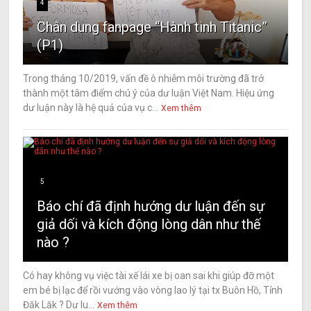
4
Chân dung fanpage “Hành tinh Titanic”
(P1)
Trong tháng 10/2019, vấn đề ô nhiễm môi trường đã trở
thành một tâm điểm chú ý của dư luận Việt Nam. Hiệu ứng
dư luận này là hệ quả của vụ c...
Xem thêm
5
Báo chí đã định hướng dư luận đến sự
giả dối và kích động lòng dân như thế
nào ?
Có hay không vụ việc tài xế lái xe bị oan sai khi giúp đỡ một
em bé bị lạc để rồi vướng vào vòng lao lý tại tx Buôn Hồ, Tỉnh
Đăk Lăk ? Dư lu...
Xem thêm