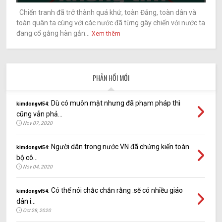
Chiến tranh đã trở thành quá khứ, toàn Đảng, toàn dân và
toàn quân ta cùng với các nước đã từng gây chiến với nước ta
đang cố gắng hàn gắn...
Xem thêm
PHẢN HỒI MỚI
Dù có muôn mặt nhưng đã phạm pháp thì
kimdongvt54:
cũng vẫn phả...
Nov 07, 2020
Người dân trong nước VN đã chứng kiến toàn
kimdongvt54:
bộ cô...
Nov 04, 2020
Có thể nói chắc chắn rằng :sẽ có nhiều giáo
kimdongvt54:
dân i...
Oct 28, 2020