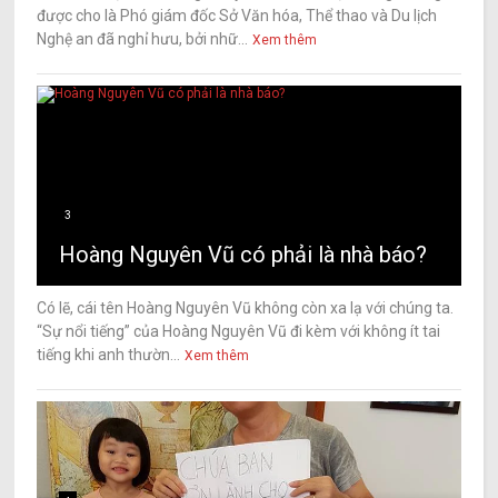
được cho là Phó giám đốc Sở Văn hóa, Thể thao và Du lịch
Nghệ an đã nghỉ hưu, bởi nhữ...
Xem thêm
3
Hoàng Nguyên Vũ có phải là nhà báo?
Có lẽ, cái tên Hoàng Nguyên Vũ không còn xa lạ với chúng ta.
“Sự nổi tiếng” của Hoàng Nguyên Vũ đi kèm với không ít tai
tiếng khi anh thườn...
Xem thêm