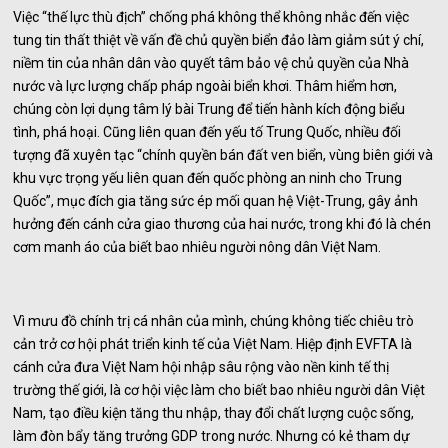
Việc “thế lực thù địch” chống phá không thể không nhắc đến việc
tung tin thất thiệt về vấn đề chủ quyền biển đảo làm giảm sút ý chí,
niềm tin của nhân dân vào quyết tâm bảo vệ chủ quyền của Nhà
nước và lực lượng chấp pháp ngoài biển khơi. Thâm hiểm hơn,
chúng còn lợi dụng tâm lý bài Trung để tiến hành kích động biểu
tình, phá hoại. Cũng liên quan đến yếu tố Trung Quốc, nhiều đối
tượng đã xuyên tạc “chính quyền bán đất ven biển, vùng biên giới và
khu vực trọng yếu liên quan đến quốc phòng an ninh cho Trung
Quốc”, mục đích gia tăng sức ép mối quan hệ Việt-Trung, gây ảnh
hưởng đến cánh cửa giao thương của hai nước, trong khi đó là chén
cơm manh áo của biết bao nhiêu người nông dân Việt Nam.
Vì mưu đồ chính trị cá nhân của mình, chúng không tiếc chiêu trò
cản trở cơ hội phát triển kinh tế của Việt Nam. Hiệp định EVFTA là
cánh cửa đưa Việt Nam hội nhập sâu rộng vào nền kinh tế thị
trường thế giới, là cơ hội việc làm cho biết bao nhiêu người dân Việt
Nam, tạo điều kiện tăng thu nhập, thay đổi chất lượng cuộc sống,
làm đòn bẩy tăng trưởng GDP trong nước. Nhưng có kẻ tham dự