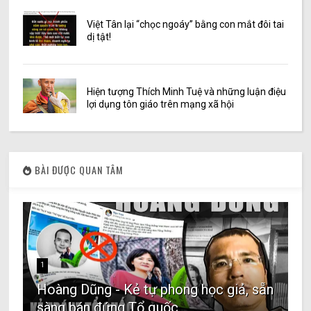
Việt Tân lại “chọc ngoáy” bằng con mắt đôi tai
dị tật!
Hiện tượng Thích Minh Tuệ và những luận điệu
lợi dụng tôn giáo trên mạng xã hội
BÀI ĐƯỢC QUAN TÂM
1
Hoàng Dũng - Kẻ tự phong học giả, sẵn
sàng bán đứng Tổ quốc