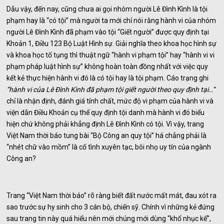
Dẫu vậy, đến nay, cũng chưa ai gọi nhóm người Lê Đình Kình là tội
phạm hay là “có tội” mà người ta mới chỉ nói rằng hành vi của nhóm
người Lê Đình Kình đã phạm vào tội “Giết người” được quy định tại
Khoản 1, Điều 123 Bộ Luật Hình sự. Giải nghĩa theo khoa học hình sự
và khoa học tố tụng thì thuật ngữ “hành vi phạm tội” hay “hành vi vi
phạm pháp luật hình sự” không hoàn toàn đồng nhất với việc quy
kết kẻ thực hiện hành vi đó là có tội hay là tội phạm. Cáo trạng ghi
“hành vi của Lê Đình Kình đã phạm tội giết người theo quy định tại…”
chỉ là nhận định, đánh giá tính chất, mức độ vi phạm của hành vi và
viện dẫn Điều Khoản cụ thể quy định tội danh mà hành vi đó biểu
hiện chứ không phải khẳng định Lê Đình Kình có tội. Vì vậy, trang
Việt Nam thời báo tung bài “Bộ Công an quy tội” há chẳng phải là
“nhét chữ vào mồm” là cố tình xuyên tạc, bôi nhọ uy tín của ngành
Công an?
Trang “Việt Nam thời báo” rõ ràng biết đất nước mất mát, đau xót ra
sao trước sự hy sinh cho 3 cán bộ, chiến sỹ. Chính vì những kẻ đứng
sau trang tin này quá hiểu nên mới chúng mới dùng “khổ nhục kế”,