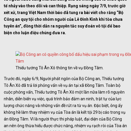
tế nhảy vào theo dõi và can thiệp. Rạng sáng ngày 7/9, trước giờ
xét xử, trang Việt Nam thời báo đã tung ra bài viết cho rằng “Bộ
Công an quy tội cho nhóm người của Lê Đình Kình khi tòa chưa
tuyên án”, đồng thời dẫn ra nguyên tắc suy đoán vô tội để bao
biện cho luận điệu chúng đưa ra.
Thiếu tướng Tô Ân Xô thông tin về vụ Đồng Tâm.
Trước đó, ngày 6/9, Người phát ngôn của Bộ Công an, Thiếu tướng
Tô Ân Xô đã trả lời phỏng vấn về vụ án tại xã Đồng Tâm. Toàn bộ
cuộc phỏng vấn, Thiếu tướng Tô Ân Xô một lần nữa làm rõ nguyên
nhân, diễn biến vụ việc, quá trình bảo đảm an ninh, trật tự của lực
lượng chức năng và những vấn đề rút ra từ vụ án. Đặc biệt, ông ấy
không hề làm thay nhiệm vụ của Tòa án là kết tội 29 bị cáo trong vụ
án Đồng Tâm. Vì là người thực thi pháp luật, đại diện của Bộ Công
an nên ông thừa hiểu được chức năng, nhiệm vụ rạch ròi của Tòa án