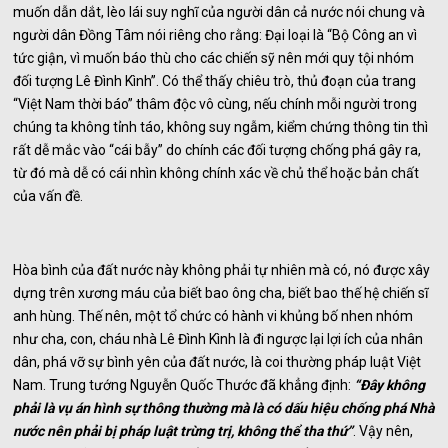
muốn dẫn dắt, lèo lái suy nghĩ của người dân cả nước nói chung và
người dân Đồng Tâm nói riêng cho rằng: Đại loại là “Bộ Công an vì
tức giận, vì muốn báo thù cho các chiến sỹ nên mới quy tội nhóm
đối tượng Lê Đình Kình”. Có thể thấy chiêu trò, thủ đoạn của trang
“Việt Nam thời báo” thâm độc vô cùng, nếu chính mỗi người trong
chúng ta không tỉnh táo, không suy ngẫm, kiểm chứng thông tin thì
rất dễ mắc vào “cái bẫy” do chính các đối tượng chống phá gây ra,
từ đó mà dễ có cái nhìn không chính xác về chủ thể hoặc bản chất
của vấn đề.
Hòa bình của đất nước này không phải tự nhiên mà có, nó được xây
dựng trên xương máu của biết bao ông cha, biết bao thế hệ chiến sĩ
anh hùng. Thế nên, một tổ chức có hành vi khủng bố nhen nhóm
như cha, con, cháu nhà Lê Đình Kình là đi ngược lại lợi ích của nhân
dân, phá vỡ sự bình yên của đất nước, là coi thường pháp luật Việt
Nam. Trung tướng Nguyễn Quốc Thước đã khẳng định:
“Đây không
phải là vụ án hình sự thông thường mà là có dấu hiệu chống phá Nhà
nước nên phải bị pháp luật trừng trị, không thể tha thứ”
. Vậy nên,