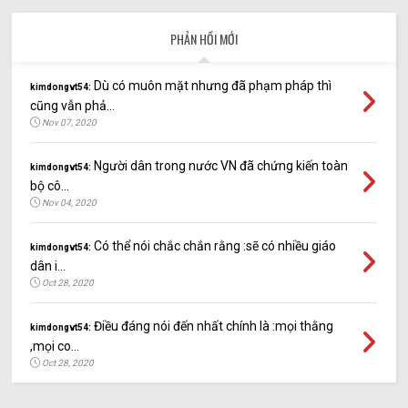
PHẢN HỒI MỚI
Dù có muôn mặt nhưng đã phạm pháp thì
kimdongvt54:
cũng vẫn phả...
Nov 07, 2020
Người dân trong nước VN đã chứng kiến toàn
kimdongvt54:
bộ cô...
Nov 04, 2020
Có thể nói chắc chắn rằng :sẽ có nhiều giáo
kimdongvt54:
dân i...
Oct 28, 2020
Điều đáng nói đến nhất chính là :mọi thằng
kimdongvt54:
,mọi co...
Oct 28, 2020