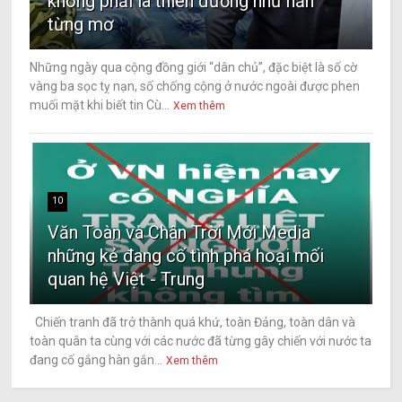
không phải là thiên đường như hắn
từng mơ
Những ngày qua cộng đồng giới “dân chủ”, đặc biệt là số cờ
vàng ba sọc tỵ nạn, số chống cộng ở nước ngoài được phen
muối mặt khi biết tin Cù...
Xem thêm
10
Văn Toàn và Chân Trời Mới Media
những kẻ đang cố tình phá hoại mối
quan hệ Việt - Trung
Chiến tranh đã trở thành quá khứ, toàn Đảng, toàn dân và
toàn quân ta cùng với các nước đã từng gây chiến với nước ta
đang cố gắng hàn gắn...
Xem thêm