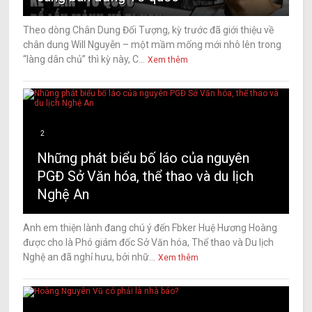
Theo dòng Chân Dung Đối Tượng, kỳ trước đã giới thiệu về
chân dung Will Nguyễn – một mầm mống mới nhô lên trong
“làng dân chủ” thì kỳ này, C...
Xem thêm
2
Những phát biểu bố láo của nguyên
PGĐ Sở Văn hóa, thể thao và du lịch
Nghệ An
Anh em thiện lành đang chú ý đến Fbker Huệ Hương Hoàng
được cho là Phó giám đốc Sở Văn hóa, Thể thao và Du lịch
Nghệ an đã nghỉ hưu, bởi nhữ...
Xem thêm