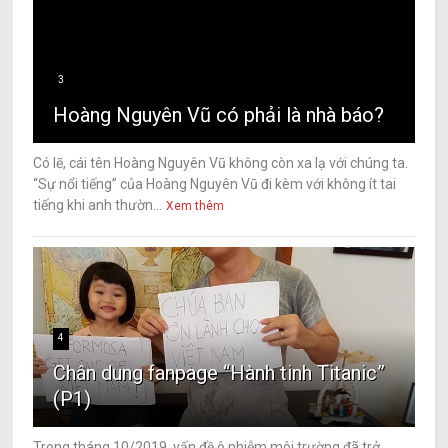
3
Hoàng Nguyên Vũ có phải là nhà báo?
Có lẽ, cái tên Hoàng Nguyên Vũ không còn xa lạ với chúng ta.
“Sự nổi tiếng” của Hoàng Nguyên Vũ đi kèm với không ít tai
tiếng khi anh thườn...
Xem thêm
4
Chân dung fanpage “Hành tinh Titanic”
(P1)
Trong tháng 10/2019, vấn đề ô nhiễm môi trường đã trở