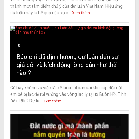
thành một tâm điểm chú ý của dư luận Việt Nam. Hiệu ứng
dư luận này là hệ quả của vụ c...
Xem thêm
5
Báo chí đã định hướng dư luận đến sự
giả dối và kích động lòng dân như thế
nào ?
Có hay không vụ việc tài xế lái xe bị oan sai khi giúp đỡ một
em bé bị lạc để rồi vướng vào vòng lao lý tại tx Buôn Hồ, Tỉnh
Đăk Lăk ? Dư lu...
Xem thêm