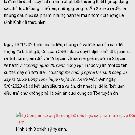
là định tội danh, quyết định hình phạt, bồi thường thiệt hại, áp dụng
các thủ tục tố tụng. Thế nên, những gì ông Tô Ân Xô nêu ra đều là
những dấu hiệu sai phạm, những hành vi mà nhóm đối tượng Lê
Đình Kình đã thực hiện.
Ngày 13/1/2020, căn cứ tài liệu, chứng cứ và lời khai của các đối
tượng đã bị bắt giữ, Cơ quan CSĐT đã ra quyết định khởi tố bị can và
ra lệnh tạm giam đối với 19 bị can về hành vi giết người và 2 bị can
về hành vi
“Chống người thi hành công vụ”
. Từ đó vụ án mới có tên
cụ thể, đầy đủ hơn là vụ
“Giết người, chống người thi hành công vụ
xảy ra tại xã Đồng Tâm, huyện Mỹ Đức, TP.Hà Nội”
. Đến ngày
5/6/2020 đã có kết luận điều tra vụ án, xin nhắc lại đó là “kết luận
điều tra” chứ không phải là bản án cuối cùng do Tòa tuyên án.
Hình ảnh 3 chiến sỹ hy sinh.