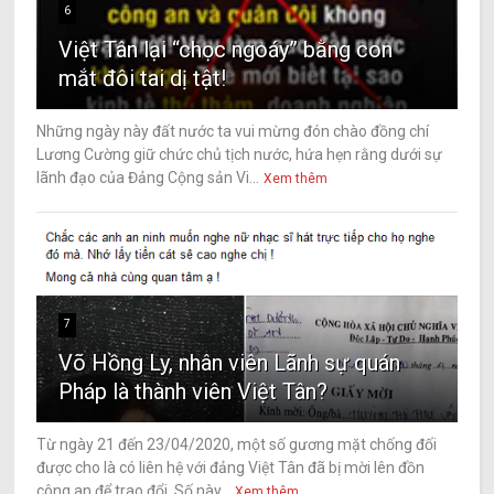
6
Việt Tân lại “chọc ngoáy” bằng con
mắt đôi tai dị tật!
Những ngày này đất nước ta vui mừng đón chào đồng chí
Lương Cường giữ chức chủ tịch nước, hứa hẹn rằng dưới sự
lãnh đạo của Đảng Cộng sản Vi...
Xem thêm
7
Võ Hồng Ly, nhân viên Lãnh sự quán
Pháp là thành viên Việt Tân?
Từ ngày 21 đến 23/04/2020, một số gương mặt chống đối
được cho là có liên hệ với đảng Việt Tân đã bị mời lên đồn
công an để trao đổi. Số này...
Xem thêm