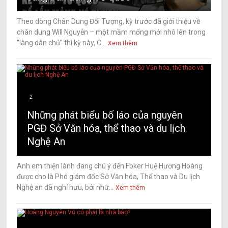
Theo dòng Chân Dung Đối Tượng, kỳ trước đã giới thiệu về
chân dung Will Nguyễn – một mầm mống mới nhô lên trong
“làng dân chủ” thì kỳ này, C...
Xem thêm
2
Những phát biểu bố láo của nguyên
PGĐ Sở Văn hóa, thể thao và du lịch
Nghệ An
Anh em thiện lành đang chú ý đến Fbker Huệ Hương Hoàng
được cho là Phó giám đốc Sở Văn hóa, Thể thao và Du lịch
Nghệ an đã nghỉ hưu, bởi nhữ...
Xem thêm