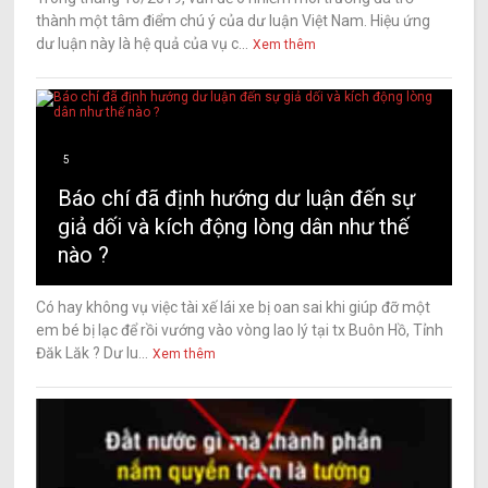
thành một tâm điểm chú ý của dư luận Việt Nam. Hiệu ứng
dư luận này là hệ quả của vụ c...
Xem thêm
5
Báo chí đã định hướng dư luận đến sự
giả dối và kích động lòng dân như thế
nào ?
Có hay không vụ việc tài xế lái xe bị oan sai khi giúp đỡ một
em bé bị lạc để rồi vướng vào vòng lao lý tại tx Buôn Hồ, Tỉnh
Đăk Lăk ? Dư lu...
Xem thêm