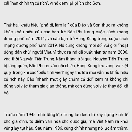
cái “nền chính trị cũ rích”, vì nó đem lại lợi ích cho Sơn.
Thứ hai, khẩu hiệu “phá đi, làm lại” của Diệp và Sơn thực ra không
khác khẩu hiệu của các bạn trẻ Bắc Phi trong cuộc cách mạng
đường phố năm 2011, và các bạn trẻ Hong Kong trong cuộc cách
mạng đường phố năm 2019. Nó cũng không mới đối với giới “hoạt
động dân chủ” người Việt, vì thực ra nó đã xuất hiện từ năm 2006,
vào thời Nguyễn Tiến Trung. Năm tháng trôi qua, Nguyễn Tiến Trung
bị lãng quên, Bắc Phi rơi vào nội chiến, Hong Kong lưu vong và kiệt
quệ, trong khi các “biểu tình viên” ngây thơ lứa mới vẫn hô khẩu hiệu
cũ rích này. Câu “nhanh một giây, chậm cả đời” xem ra không chỉ
đúng với việc tham gia giao thông, mà còn đúng với việc thay đổi xã
hội.
Trước năm 1945, nhờ tầng lớp trung lưu kiên trì xây dựng kinh tế
cho gia đình, tô điểm văn hóa cho quốc gia, mà Việt Nam ra khỏi
vũng lầy tụt hậu. Sau năm 1986, cũng chính những nỗ lực âm thầm,