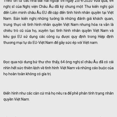
Theo tin từ các nhà đài hải ngoại thì ngày 25/9/2020 vừa qua, 64
nghị sĩ của Nghị viện Châu Âu đã ký chung một Thư kiến nghị gửi
đến Liên minh châu Âu EU đề cập đến tình hình nhân quyền tại Việt
Nam. Bản kiến nghị những tưởng là những đánh giá khách quan,
trung thực về tình hình nhân quyền Việt Nam nhưng hóa ra vẫn là
chiêu trò cũ của họ, xuyên tạc tình hình nhân quyền Việt Nam và
kêu gọi EU sử dụng các công cụ được quy định trong Hiệp định
thương mại tự do EU-Việt Nam để gây sức ép với Việt nam.
Đọc qua nội dung bứ thư cho thấy, 64 ông nghị sĩ châu Âu đã có cái
nhìn hết sức thiên lệch về tình hình Việt Nam và những cáo buộc của
họ hoàn toàn không có gía trị.
Điển hình như các căn cứ mà họ nêu ra để phê phán tính trạng nhân
quyền Việt Nam.