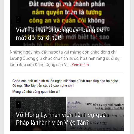
6
Việt Tân lại “chọc ngoáy” bằng con
mắt đôi tai dị tật!
Những ngày này đất nước ta vui mừng đón chào đồng chí
Lương Cường giữ chức chủ tịch nước, hứa hẹn rằng dưới sự
lãnh đạo của Đảng Cộng sản Vi...
Xem thêm
7
Võ Hồng Ly, nhân viên Lãnh sự quán
Pháp là thành viên Việt Tân?