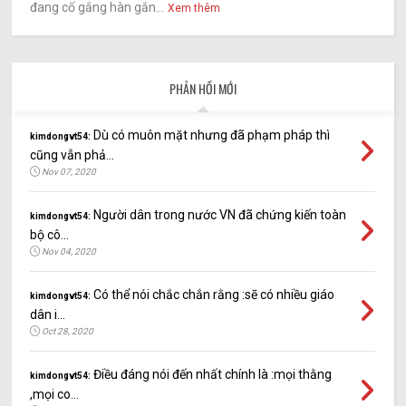
đang cố gắng hàn gắn...
Xem thêm
PHẢN HỒI MỚI
Dù có muôn mặt nhưng đã phạm pháp thì
kimdongvt54:
cũng vẫn phả...
Nov 07, 2020
Người dân trong nước VN đã chứng kiến toàn
kimdongvt54:
bộ cô...
Nov 04, 2020
Có thể nói chắc chắn rằng :sẽ có nhiều giáo
kimdongvt54:
dân i...
Oct 28, 2020
Điều đáng nói đến nhất chính là :mọi thằng
kimdongvt54:
,mọi co...