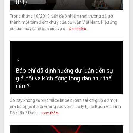
(P1)
Trong tháng 10/2019, vấn đề ô nhiễm môi trường đã trở
thành một tâm điểm chú ý của dư luận Việt Nam. Hiệu ứng
dư luận này là hệ quả của vụ c...
Xem thêm
5
Báo chí đã định hướng dư luận đến sự
giả dối và kích động lòng dân như thế
nào ?
Có hay không vụ việc tài xế lái xe bị oan sai khi giúp đỡ một
em bé bị lạc để rồi vướng vào vòng lao lý tại tx Buôn Hồ, Tỉnh
Đăk Lăk ? Dư lu...
Xem thêm