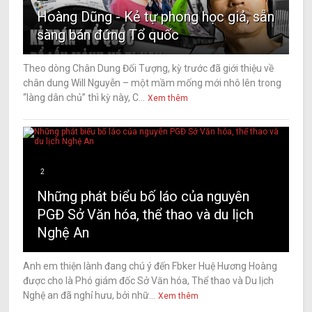
Hoàng Dũng - Kẻ tự phong học giả, sẵn
sàng bán đứng Tổ quốc
Theo dòng Chân Dung Đối Tượng, kỳ trước đã giới thiệu về
chân dung Will Nguyễn – một mầm mống mới nhô lên trong
“làng dân chủ” thì kỳ này, C...
Xem thêm
2
Những phát biểu bố láo của nguyên
PGĐ Sở Văn hóa, thể thao và du lịch
Nghệ An
Anh em thiện lành đang chú ý đến Fbker Huệ Hương Hoàng
được cho là Phó giám đốc Sở Văn hóa, Thể thao và Du lịch
Nghệ an đã nghỉ hưu, bởi nhữ...
Xem thêm