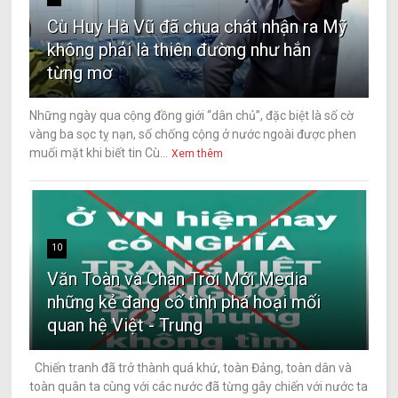
Cù Huy Hà Vũ đã chua chát nhận ra Mỹ
không phải là thiên đường như hắn
từng mơ
Những ngày qua cộng đồng giới “dân chủ”, đặc biệt là số cờ
vàng ba sọc tỵ nạn, số chống cộng ở nước ngoài được phen
muối mặt khi biết tin Cù...
Xem thêm
10
Văn Toàn và Chân Trời Mới Media
những kẻ đang cố tình phá hoại mối
quan hệ Việt - Trung
Chiến tranh đã trở thành quá khứ, toàn Đảng, toàn dân và
toàn quân ta cùng với các nước đã từng gây chiến với nước ta