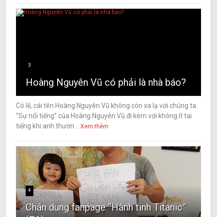
3
Hoàng Nguyên Vũ có phải là nhà báo?
Có lẽ, cái tên Hoàng Nguyên Vũ không còn xa lạ với chúng ta.
“Sự nổi tiếng” của Hoàng Nguyên Vũ đi kèm với không ít tai
tiếng khi anh thườn...
Xem thêm
4
Chân dung fanpage “Hành tinh Titanic”