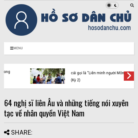
MENU
Vạch trần bản chất của Vàng Chỉnh Mình và
cái gọi là “Liên minh người Mông vì công lý”
(Kỳ 2)
64 nghị sĩ liên Âu và những tiếng nói xuyên
tạc về nhân quyền Việt Nam
SHARE: