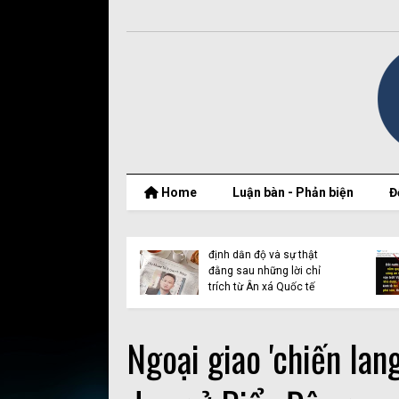
Home
Luận bàn - Phản biện
Đ
t thật của Nguyễn
Vụ Y Quynh Bdap: Quyết
 Thắng và BPSOS
định dẫn độ và sự thật
ớp mặt nạ nhân
đằng sau những lời chỉ
n
trích từ Ân xá Quốc tế
Ngoại giao 'chiến lan