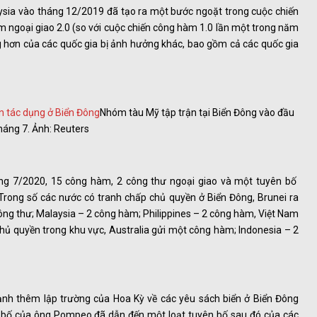
ysia vào tháng 12/2019 đã tạo ra một bước ngoặt trong cuộc chiến
àm ngoại giao 2.0 (so với cuộc chiến công hàm 1.0 lần một trong năm
g hơn của các quốc gia bị ảnh hưởng khác, bao gồm cả các quốc gia
Nhóm tàu Mỹ tập trận tại Biển Đông vào đầu
háng 7. Ảnh: Reuters
ng 7/2020, 15 công hàm, 2 công thư ngoại giao và một tuyên bố
Trong số các nước có tranh chấp chủ quyền ở Biển Đông, Brunei ra
ng thư; Malaysia – 2 công hàm; Philippines – 2 công hàm, Việt Nam
hủ quyền trong khu vực, Australia gửi một công hàm; Indonesia – 2
h thêm lập trường của Hoa Kỳ về các yêu sách biển ở Biển Đông
 bố của ông Pompeo đã dẫn đến một loạt tuyên bố sau đó của các