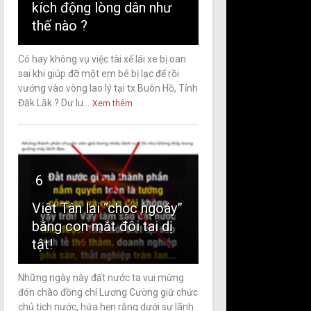
kích động lòng dân như
thế nào ?
Có hay không vụ việc tài xế lái xe bị oan
sai khi giúp đỡ một em bé bị lạc để rồi
vướng vào vòng lao lý tại tx Buôn Hồ, Tỉnh
Đăk Lăk ? Dư lu...
Xem thêm
6
Việt Tân lại “chọc ngoáy”
bằng con mắt đôi tai dị
tật!
Những ngày này đất nước ta vui mừng
đón chào đồng chí Lương Cường giữ chức
chủ tịch nước, hứa hẹn rằng dưới sự lãnh