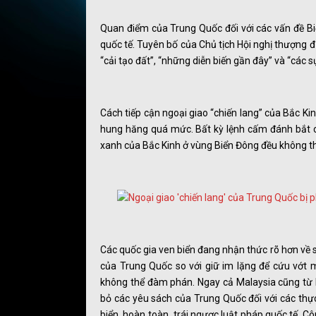
Quan điểm của Trung Quốc đối với các vấn đề B
quốc tế. Tuyên bố của Chủ tịch Hội nghị thượng 
“cải tạo đất”, “những diễn biến gần đây” và “các 
Cách tiếp cận ngoại giao “chiến lang” của Bắc Kin
hung hăng quá mức. Bất kỳ lệnh cấm đánh bắt c
xanh của Bắc Kinh ở vùng Biển Đông đều không t
Các quốc gia ven biển đang nhận thức rõ hơn về s
của Trung Quốc so với giữ im lặng để cứu vớt
không thể đàm phán. Ngay cả Malaysia cũng từ b
bỏ các yêu sách của Trung Quốc đối với các thự
biển, hoàn toàn trái ngược luật pháp quốc tế. C