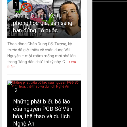
1
Hoàng Dũng - Kẻ tự
phong học giả, sẵn sàng
bán đứng Tổ quốc
Theo dòng Chân Dung Đối Tượng, kỳ
trước đã giới thiệu về chân dung Will
Nguyễn – một mầm mống mới nhô lên
trong “làng dân chủ” thì kỳ này, C...
Xem
thêm
2
Những phát biểu bố láo
của nguyên PGĐ Sở Văn
hóa, thể thao và du lịch
Nghệ An