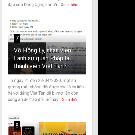
đạo của Đảng Cộng sản Vi...
Xem thêm
7
Võ Hồng Ly, nhân viên
Lãnh sự quán Pháp là
thành viên Việt Tân?
Từ ngày 21 đến 23/04/2020, một số
gương mặt chống đối được cho là có liên
hệ với đảng Việt Tân đã bị mời lên đồn
công an để trao đổi. Số này...
Xem thêm
8