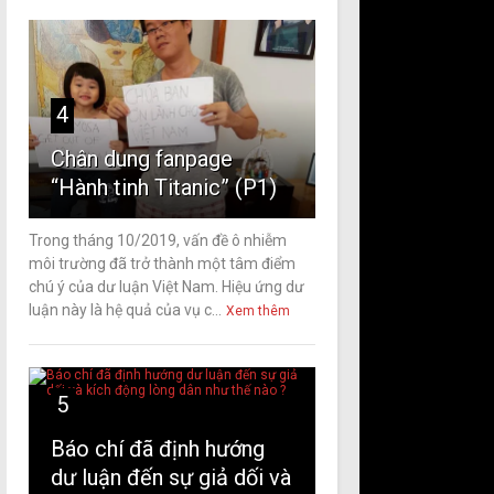
4
Chân dung fanpage
“Hành tinh Titanic” (P1)
Trong tháng 10/2019, vấn đề ô nhiễm
môi trường đã trở thành một tâm điểm
chú ý của dư luận Việt Nam. Hiệu ứng dư
luận này là hệ quả của vụ c...
Xem thêm
5
Báo chí đã định hướng
dư luận đến sự giả dối và