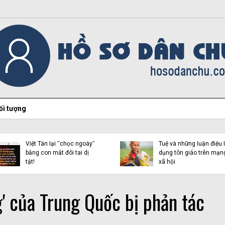
ối tượng
Hiện tượng Thích Minh
Việt Tân lại “chọc ngoáy”
Tuệ và những luận điệu l
bằng con mắt đôi tai dị
dụng tôn giáo trên mạn
tật!
xã hội
g' của Trung Quốc bị phản tác