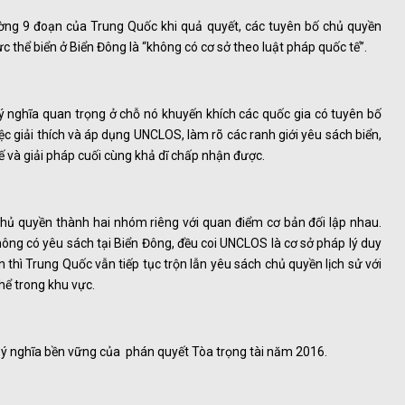
ờng 9 đoạn của Trung Quốc khi quả quyết, các tuyên bố chủ quyền
 thể biển ở Biển Đông là “không có cơ sở theo luật pháp quốc tế”.
ý nghĩa quan trọng ở chỗ nó khuyến khích các quốc gia có tuyên bố
iệc giải thích và áp dụng UNCLOS, làm rõ các ranh giới yêu sách biển,
ế và giải pháp cuối cùng khả dĩ chấp nhận được.
chủ quyền thành hai nhóm riêng với quan điểm cơ bản đối lập nhau.
hông có yêu sách tại Biển Đông, đều coi UNCLOS là cơ sở pháp lý duy
n thì Trung Quốc vẫn tiếp tục trộn lẫn yêu sách chủ quyền lịch sử với
hể trong khu vực.
i ý nghĩa bền vững của phán quyết Tòa trọng tài năm 2016.