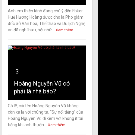
Anh em thiện lành đang chú ý đến Fbker
Huệ Hương Hoàng được cho là Phó giám
đốc Sở Văn hóa, Thể thao và Du lịch Nghệ
an đã nghỉ hưu, bởi nhữ...
Xem thêm
3
Hoàng Nguyên Vũ có
phải là nhà báo?
Có lẽ, cái tên Hoàng Nguyên Vũ không
còn xa lạ với chúng ta. “Sự nổi tiếng” của
Hoàng Nguyên Vũ đi kèm với không ít tai
tiếng khi anh thườn...
Xem thêm