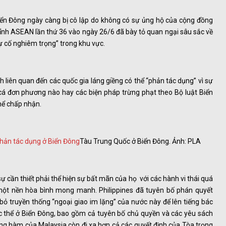
iển Đông ngày càng bị cô lập do không có sự ủng hộ của cộng đồng
đỉnh ASEAN lần thứ 36 vào ngày 26/6 đã bày tỏ quan ngại sâu sắc về
sự cố nghiêm trọng” trong khu vực.
h liên quan đến các quốc gia láng giềng có thể “phản tác dụng” vì sự
á đơn phương nào hay các biện pháp trừng phạt theo Bộ luật Biển
hể chấp nhận.
Tàu Trung Quốc ở Biển Đông. Ảnh: PLA
ự cần thiết phải thể hiện sự bất mãn của họ với các hành vi thái quá
 một nền hòa bình mong manh. Philippines đã tuyên bố phán quyết
ỏ truyền thống “ngoại giao im lặng” của nước này để lên tiếng bác
c thể ở Biển Đông, bao gồm cả tuyên bố chủ quyền và các yêu sách
ông hàm của Malaysia còn đi xa hơn cả các quyết định của Tòa trọng