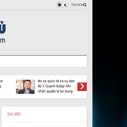
TÌM KIẾM
ợi
Ân xá quốc tế và vụ dẫn
Việt Tân 
g
độ Y Quynh Bdap: Khi
cầu pha
nhân quyền bị lợi dụng
BÀI MỚI