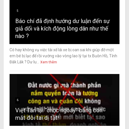
5
Báo chí đã định hướng dư luận đến sự
giả dối và kích động lòng dân như thế
nào ?
Có hay không vụ việc tài xế lái xe bị oan sai khi giúp đỡ một
em bé bị lạc để rồi vướng vào vòng lao lý tại tx Buôn Hồ, Tỉnh
Đăk Lăk ? Dư lu...
Xem thêm
6
Việt Tân lại “chọc ngoáy” bằng con
mắt đôi tai dị tật!