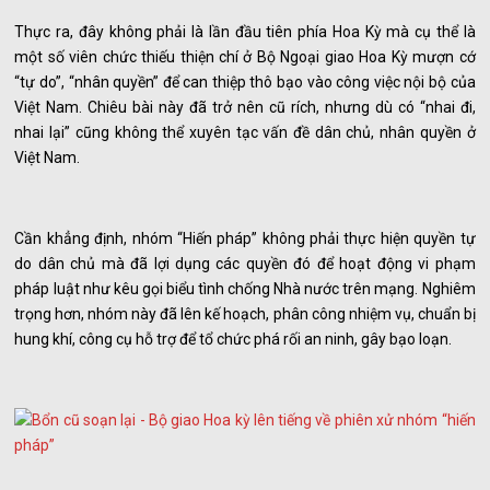
Thực ra, đây không phải là lần đầu tiên phía Hoa Kỳ mà cụ thể là
một số viên chức thiếu thiện chí ở Bộ Ngoại giao Hoa Kỳ mượn cớ
“tự do”, “nhân quyền” để can thiệp thô bạo vào công việc nội bộ của
Việt Nam. Chiêu bài này đã trở nên cũ rích, nhưng dù có “nhai đi,
nhai lại” cũng không thể xuyên tạc vấn đề dân chủ, nhân quyền ở
Việt Nam.
Cần khẳng định, nhóm “Hiến pháp” không phải thực hiện quyền tự
do dân chủ mà đã lợi dụng các quyền đó để hoạt động vi phạm
pháp luật như kêu gọi biểu tình chống Nhà nước trên mạng. Nghiêm
trọng hơn, nhóm này đã lên kế hoạch, phân công nhiệm vụ, chuẩn bị
hung khí, công cụ hỗ trợ để tổ chức phá rối an ninh, gây bạo loạn.