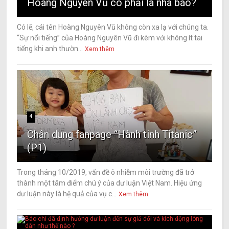
Hoàng Nguyên Vũ có phải là nhà báo?
Có lẽ, cái tên Hoàng Nguyên Vũ không còn xa lạ với chúng ta.
“Sự nổi tiếng” của Hoàng Nguyên Vũ đi kèm với không ít tai
tiếng khi anh thườn...
Xem thêm
4
Chân dung fanpage “Hành tinh Titanic”
(P1)
Trong tháng 10/2019, vấn đề ô nhiễm môi trường đã trở
thành một tâm điểm chú ý của dư luận Việt Nam. Hiệu ứng
dư luận này là hệ quả của vụ c...
Xem thêm