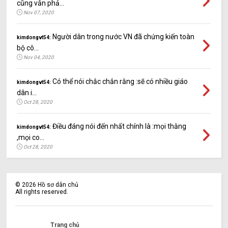
cũng vẫn phả...
Nov 07, 2020
Người dân trong nước VN đã chứng kiến toàn
kimdongvt54:
bộ cô...
Nov 04, 2020
Có thể nói chắc chắn rằng :sẽ có nhiều giáo
kimdongvt54:
dân i...
Oct 28, 2020
Điều đáng nói đến nhất chính là :mọi thằng
kimdongvt54:
,mọi co...
Oct 28, 2020
©
2026
Hồ sơ dân chủ
All rights reserved.
Trang chủ