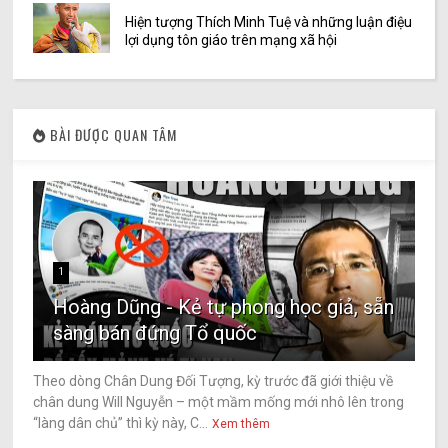
Hiện tượng Thích Minh Tuệ và những luận điệu
lợi dụng tôn giáo trên mạng xã hội
BÀI ĐƯỢC QUAN TÂM
1
Hoàng Dũng - Kẻ tự phong học giả, sẵn
sàng bán đứng Tổ quốc
Theo dòng Chân Dung Đối Tượng, kỳ trước đã giới thiệu về
chân dung Will Nguyễn – một mầm mống mới nhô lên trong
“làng dân chủ” thì kỳ này, C...
Xem thêm