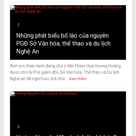
2
Những phát biểu bố láo của nguyên
PGĐ Sở Văn hóa, thể thao và du lịch
Nghệ An
Anh em thiện lành đang chú ý đến Fbker Huệ Hương Hoàng
được cho là Phó giám đốc Sở Văn hóa, Thể thao và Du lịch
Nghệ an đã nghỉ hưu, bởi nhữ...
Xem thêm
3