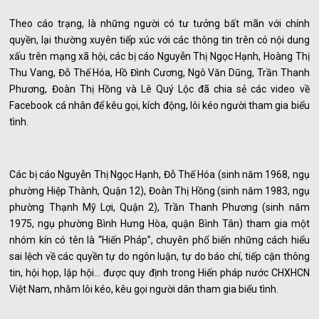
Theo cáo trạng, là những người có tư tưởng bất mãn với chính
quyền, lại thường xuyên tiếp xúc với các thông tin trên có nội dung
xấu trên mạng xã hội, các bị cáo Nguyễn Thị Ngọc Hạnh, Hoàng Thị
Thu Vang, Đỗ Thế Hóa, Hồ Đình Cương, Ngô Văn Dũng, Trần Thanh
Phương, Đoàn Thị Hồng và Lê Quý Lộc đã chia sẻ các video về
Facebook cá nhân để kêu gọi, kích động, lôi kéo người tham gia biểu
tình.
Các bị cáo Nguyễn Thị Ngọc Hạnh, Đỗ Thế Hóa (sinh năm 1968, ngụ
phường Hiệp Thành, Quận 12), Đoàn Thị Hồng (sinh năm 1983, ngụ
phường Thạnh Mỹ Lợi, Quận 2), Trần Thanh Phương (sinh năm
1975, ngụ phường Bình Hưng Hòa, quận Bình Tân) tham gia một
nhóm kín có tên là “Hiến Pháp”, chuyên phổ biến những cách hiểu
sai lệch về các quyền tự do ngôn luận, tự do báo chí, tiếp cận thông
tin, hội họp, lập hội… được quy định trong Hiến pháp nước CHXHCN
Việt Nam, nhằm lôi kéo, kêu gọi người dân tham gia biểu tình.