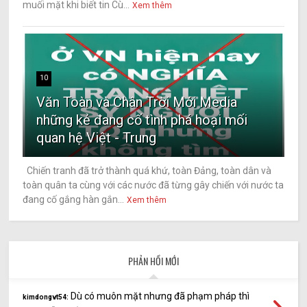
muối mặt khi biết tin Cù...
Xem thêm
10
Văn Toàn và Chân Trời Mới Media
những kẻ đang cố tình phá hoại mối
quan hệ Việt - Trung
Chiến tranh đã trở thành quá khứ, toàn Đảng, toàn dân và
toàn quân ta cùng với các nước đã từng gây chiến với nước ta
đang cố gắng hàn gắn...
Xem thêm
PHẢN HỒI MỚI
Dù có muôn mặt nhưng đã phạm pháp thì
kimdongvt54: