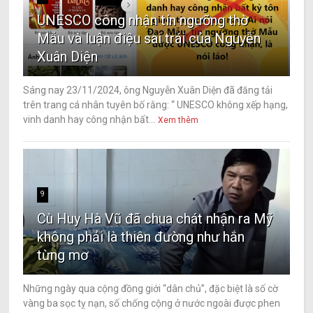
UNESCO công nhận tín ngưỡng thờ
Mẫu và luận điệu sai trái của Nguyễn
Xuân Diện
Sáng nay 23/11/2024, ông Nguyễn Xuân Diện đã đăng tải
trên trang cá nhân tuyên bố rằng: “ UNESCO không xếp hạng,
vinh danh hay công nhận bất...
Xem thêm
9
Cù Huy Hà Vũ đã chua chát nhận ra Mỹ
không phải là thiên đường như hắn
từng mơ
Những ngày qua cộng đồng giới “dân chủ”, đặc biệt là số cờ
vàng ba sọc tỵ nạn, số chống cộng ở nước ngoài được phen