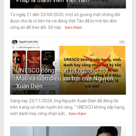
Pháp là thành viên Việt Tân?
Từ ngày 21 đến 23/04/2020, một số gương mặt chống đối
được cho là có liên hệ với đảng Việt Tân đã bị mời lên đồn
công an để trao đổi. Số này...
Xem thêm
8
UNESCO công nhận tín ngưỡng thờ
Mẫu và luận điệu sai trái của Nguyễn
Xuân Diện
Sáng nay 23/11/2024, ông Nguyễn Xuân Diện đã đăng tải
trên trang cá nhân tuyên bố rằng: “ UNESCO không xếp hạng,
vinh danh hay công nhận bất...
Xem thêm