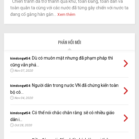
Chiến tranh đã trở thành quá khứ, toàn Đảng, toàn dân và
toàn quân ta cùng với các nước đã từng gây chiến với nước ta
đang cố gắng hàn gắn...
Xem thêm
PHẢN HỒI MỚI
Dù có muôn mặt nhưng đã phạm pháp thì
kimdongvt54:
cũng vẫn phả...
Nov 07, 2020
Người dân trong nước VN đã chứng kiến toàn
kimdongvt54:
bộ cô...
Nov 04, 2020
Có thể nói chắc chắn rằng :sẽ có nhiều giáo
kimdongvt54:
dân i...
Oct 28, 2020