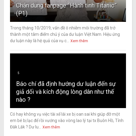
Chân dung fanpage “Hành tinh Titanic”
(P1)
Trong tháng 10/2019, vấn đề ô nhiễm môi trường đã trở
thành một tâm điểm chú ý của dư luận Việt Nam. Hiệu ứng
dư luận này là hệ quả của vụ c...
Xem thêm
5
Báo chí đã định hướng dư luận đến sự
giả dối và kích động lòng dân như thế
nào ?
Có hay không vụ việc tài xế lái xe bị oan sai khi giúp đỡ một
em bé bị lạc để rồi vướng vào vòng lao lý tại tx Buôn Hồ, Tỉnh
Đăk Lăk ? Dư lu...
Xem thêm