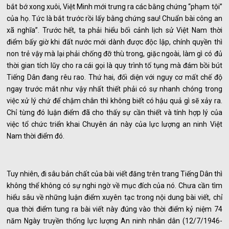
bắt bớ xong xuôi, Việt Minh mới trưng ra các bằng chứng “phạm tội”
của họ. Tức là bắt trước rồi lấy bằng chứng sau! Chuẩn bài công an
xã nghĩa”. Trước hết, ta phải hiểu bối cảnh lịch sử Việt Nam thời
điểm bấy giờ khi đất nước mới dành được độc lập, chính quyền thì
non trẻ vậy mà lại phải chống đỡ thù trong, giặc ngoài, làm gì có đủ
thời gian tích lũy cho ra cái gọi là quy trình tố tụng mà đám bồi bút
Tiếng Dân đang rêu rao. Thứ hai, đối diện với nguy cơ mất chế độ
ngay trước mắt như vậy nhất thiết phải có sự nhanh chóng trong
việc xử lý chứ để chậm chân thì không biết có hậu quả gì sẽ xảy ra.
Chỉ từng đó luận điểm đã cho thấy sự cần thiết và tính hợp lý của
việc tổ chức triển khai Chuyên án này của lực lượng an ninh Việt
Nam thời điểm đó.
Tuy nhiên, đi sâu bản chất của bài viết đăng trên trang Tiếng Dân thì
không thể không có sự nghi ngờ về mục đích của nó. Chưa cần tìm
hiểu sâu về những luận điểm xuyên tạc trong nội dung bài viết, chỉ
qua thời điểm tung ra bài viết này đúng vào thời điểm kỷ niệm 74
năm Ngày truyền thống lực lượng An ninh nhân dân (12/7/1946-