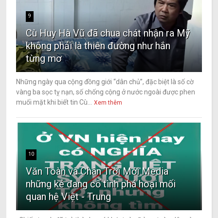
9
Cù Huy Hà Vũ đã chua chát nhận ra Mỹ
không phải là thiên đường như hắn
từng mơ
Những ngày qua cộng đồng giới “dân chủ”, đặc biệt là số cờ
vàng ba sọc tỵ nạn, số chống cộng ở nước ngoài được phen
muối mặt khi biết tin Cù...
Xem thêm
10
Văn Toàn và Chân Trời Mới Media
những kẻ đang cố tình phá hoại mối
quan hệ Việt - Trung