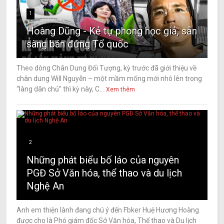
1
Hoàng Dũng - Kẻ tự phong học giả, sẵn
sàng bán đứng Tổ quốc
Theo dòng Chân Dung Đối Tượng, kỳ trước đã giới thiệu về
chân dung Will Nguyễn – một mầm mống mới nhô lên trong
“làng dân chủ” thì kỳ này, C...
Xem thêm
2
Những phát biểu bố láo của nguyên
PGĐ Sở Văn hóa, thể thao và du lịch
Nghệ An
Anh em thiện lành đang chú ý đến Fbker Huệ Hương Hoàng
được cho là Phó giám đốc Sở Văn hóa, Thể thao và Du lịch