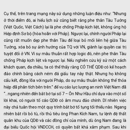
Cụ thể, trên trang mạng này sử dụng những luận điệu như: “Nhưng
ở thời điểm đó, ai hiểu lịch sử cũng biết rằng phe thân Tàu Tưởng
(Việt Quốc, Việt Cách) lại là phe chống Pháp kịch liệt, không ủng hộ
Hiệp định Sơ bộ (hòa hoãn với Pháp). Ngược lại, chính người Pháp lại
cũng rất muốn dẹp phe thân Tàu để loại bỏ mối liên hệ giữa Tàu
Tưởng, xóa bỏ sự ảnh hưởng của TQ với VN, giành lại quyền cai trị
tuyệt đối ở VN. Vì sự mâu thuẫn rất hợp logic đó, nên phe thân Tàu
chống Pháp kịch liệt và ngược lại. Nếu nghiên cứu kỹ sử một cách
khách quan, đa chiều, ta có thể thấy rằng CÓ THỂ QDĐ có kế hoạch
đảo chính bằng cách ném đá giấu tay này thật. Nhưng họ không
cấu kết, đồng lõa với người Pháp, do sự mâu thuẫn không thể thỏa
hiệp đã phân tích bên trên.” để vu cáo lực lượng an ninh Việt Nam đã
“…ngang nhiên đến bắt bớ tại số 7 – Ôn Như Hầu chỉ dựa vào một số
lời khai, có người tố cáo QDĐ có âm mưu đảo chính. Dĩ nhiên việc
này chả tuân theo một quy trình bắt bớ tố tụng tối thiểu nào. Ngang
nhiên bắt rồi bỏ tù, rồi thủ tiêu ông Phan Kích Nam, tư lệnh đệ thất
quân khu của QDĐ và các đồng chí của mình, dù ông Nam đang là
đại biểu Quốc hội VNDCCH, có quyền bất khả xâm phạm. Sau khi