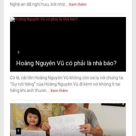
Nghệ an đã nghỉ hưu, bởi nhữ...
Xem thêm
3
Hoàng Nguyên Vũ có phải là nhà báo?
Có lẽ, cái tên Hoàng Nguyên Vũ không còn xa lạ với chúng ta.
“Sự nổi tiếng” của Hoàng Nguyên Vũ đi kèm với không ít tai
tiếng khi anh thườn...
Xem thêm
4