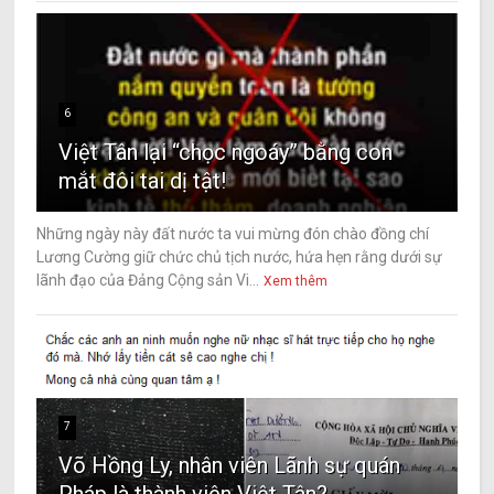
6
Việt Tân lại “chọc ngoáy” bằng con
mắt đôi tai dị tật!
Những ngày này đất nước ta vui mừng đón chào đồng chí
Lương Cường giữ chức chủ tịch nước, hứa hẹn rằng dưới sự
lãnh đạo của Đảng Cộng sản Vi...
Xem thêm
7
Võ Hồng Ly, nhân viên Lãnh sự quán