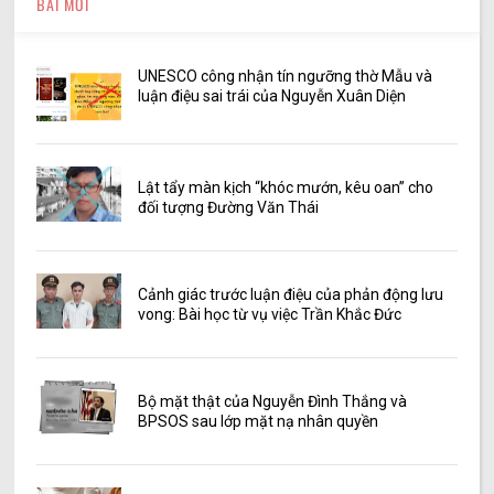
BÀI MỚI
UNESCO công nhận tín ngưỡng thờ Mẫu và
luận điệu sai trái của Nguyễn Xuân Diện
Lật tẩy màn kịch “khóc mướn, kêu oan” cho
đối tượng Đường Văn Thái
Cảnh giác trước luận điệu của phản động lưu
vong: Bài học từ vụ việc Trần Khắc Đức
Bộ mặt thật của Nguyễn Đình Thắng và
BPSOS sau lớp mặt nạ nhân quyền