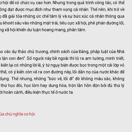
ơ hội để có chức vụ cao hơn. Nhưng trong quá trình công tác, có thể
hông đạt được mục đích như tham vọng cá nhân. Thế nên, khi trở về
ọ đã giải tỏa những ức chế tâm lý và sự bức xúc cá nhân thông qua
u khoét sâu vào những mặt trái, tiêu cực xã hội, phê phán đường lối,
ng xã hội khiến dư luận hoang mang, phân tâm.
ào các dự thảo chủ trương, chính sách của Đảng, pháp luật của Nhà
n con đen”. Số người này bề ngoài thì tỏ ra am tường, minh triết,
 kiến lại có những lời lẽ, ý tứ ngụy biện được bọc trong một cái lớp vỏ
thế, có ý kiến còn vẽ ra con đường này, lối dẫn nọ của nước khác để
 dụng. Thế nhưng, những “bức vẽ, lối đi” đó không màu sắc, không
 thứ học đòi, học lỏm hay dung hòa, trộn lẫn hỗn độn bởi đủ thứ lý
ới hoàn cảnh, điều kiện thực tế ở nước ta.