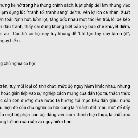
những kẽ hở trong hệ thống chính sách, luật pháp để làm những việc
ể lạm dụng lúc “tranh tối tranh sáng” để thu vén lợi ích cá nhân. Xuất
 toái: Nịnh hót, luồn lọt, tâng bốc nhau một tấc lên trời, lôi bè kéo
m đấu tranh, thấy cái đúng không biết bảo vệ, bao che khuyết điểm,
i ác… Cái thứ cơ hội này tuy không dễ “bắt tận tay, day tận mặt”,
 nguy hiểm.
g chủ nghĩa cơ hội
trên, tuy mỗi loại có tính chất, mức độ nguy hiểm khác nhau, nhưng
p hoặc gián tiếp vào sự nghiệp cách mạng của dân tộc ta, thách thức
ực cản con đường đưa nước ta hướng tới mục tiêu dân giàu, nước
u hiện đó của chủ nghĩa cơ hội cũng là “mảnh đất màu mỡ” để đẩy
 của một bộ phận cán bộ, đảng viên sớm thành hiện thực, là chất xúc
àng trở nên sâu sắc và nguy hiểm hơn.