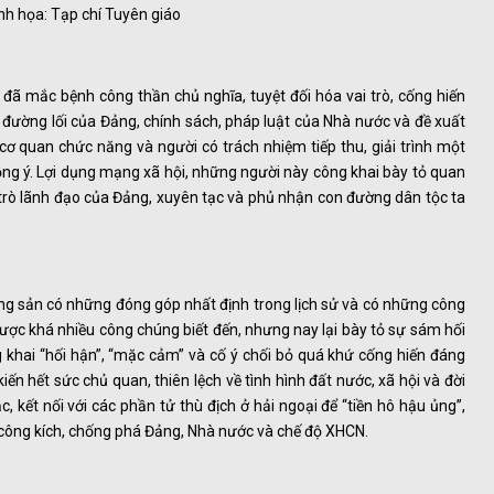
h họa: Tạp chí Tuyên giáo
đã mắc bệnh công thần chủ nghĩa, tuyệt đối hóa vai trò, cống hiến
đường lối của Đảng, chính sách, pháp luật của Nhà nước và đề xuất
 cơ quan chức năng và người có trách nhiệm tiếp thu, giải trình một
ng ý. Lợi dụng mạng xã hội, những người này công khai bày tỏ quan
 trò lãnh đạo của Đảng, xuyên tạc và phủ nhận con đường dân tộc ta
 cộng sản có những đóng góp nhất định trong lịch sử và có những công
ược khá nhiều công chúng biết đến, nhưng nay lại bày tỏ sự sám hối
 khai “hối hận”, “mặc cảm” và cố ý chối bỏ quá khứ cống hiến đáng
n hết sức chủ quan, thiên lệch về tình hình đất nước, xã hội và đời
, kết nối với các phần tử thù địch ở hải ngoại để “tiền hô hậu ủng”,
 công kích, chống phá Đảng, Nhà nước và chế độ XHCN.