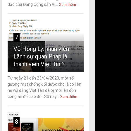
đạo của Đảng Cộng sản Vi...
Xem thêm
7
Võ Hồng Ly, nhân viên
Lãnh sự quán Pháp là
thành viên Việt Tân?
Từ ngày 21 đến 23/04/2020, một số
gương mặt chống đối được cho là có liên
hệ với đảng Việt Tân đã bị mời lên đồn
công an để trao đổi. Số này...
Xem thêm
8