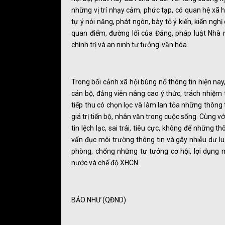
những vị trí nhạy cảm, phức tạp, có quan hệ xã 
tự ý nói năng, phát ngôn, bày tỏ ý kiến, kiến nghị
quan điểm, đường lối của Đảng, pháp luật Nhà n
chính trị và an ninh tư tưởng-văn hóa.
Trong bối cảnh xã hội bùng nổ thông tin hiện na
cán bộ, đảng viên nâng cao ý thức, trách nhiệm 
tiếp thu có chọn lọc và làm lan tỏa những thông
giá trị tiến bộ, nhân văn trong cuộc sống. Cùng vớ
tin lệch lạc, sai trái, tiêu cực, không để những 
vẩn đục môi trường thông tin và gây nhiễu dư l
phòng, chống những tư tưởng cơ hội, lợi dụng m
nước và chế độ XHCN.
BẢO NHƯ (QĐND)