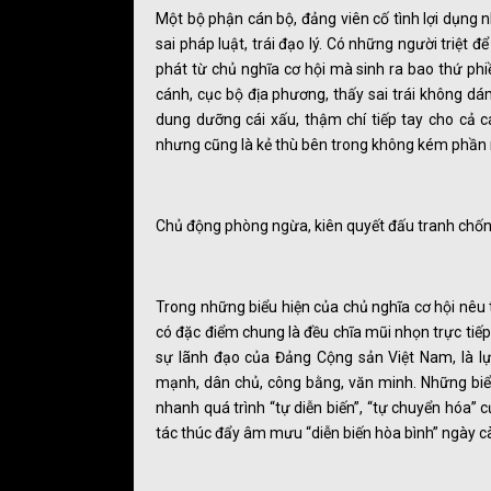
Một bộ phận cán bộ, đảng viên cố tình lợi dụng 
sai pháp luật, trái đạo lý. Có những người triệt đ
phát từ chủ nghĩa cơ hội mà sinh ra bao thứ phiền
cánh, cục bộ địa phương, thấy sai trái không dá
dung dưỡng cái xấu, thậm chí tiếp tay cho cả cá
nhưng cũng là kẻ thù bên trong không kém phần
Chủ động phòng ngừa, kiên quyết đấu tranh chốn
Trong những biểu hiện của chủ nghĩa cơ hội nêu 
có đặc điểm chung là đều chĩa mũi nhọn trực tiế
sự lãnh đạo của Đảng Cộng sản Việt Nam, là l
mạnh, dân chủ, công bằng, văn minh. Những biể
nhanh quá trình “tự diễn biến”, “tự chuyển hóa”
tác thúc đẩy âm mưu “diễn biến hòa bình” ngày c