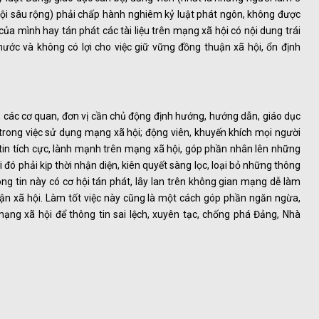
hội sâu rộng) phải chấp hành nghiêm kỷ luật phát ngôn, không được
 của mình hay tán phát các tài liệu trên mạng xã hội có nội dung trái
ước và không có lợi cho việc giữ vững đồng thuận xã hội, ổn định
y, các cơ quan, đơn vị cần chủ động định hướng, hướng dẫn, giáo dục
trong việc sử dụng mạng xã hội; động viên, khuyến khích mọi người
 tin tích cực, lành mạnh trên mạng xã hội, góp phần nhân lên những
i đó phải kịp thời nhận diện, kiên quyết sàng lọc, loại bỏ những thông
thông tin này có cơ hội tán phát, lây lan trên không gian mạng dễ làm
uận xã hội. Làm tốt việc này cũng là một cách góp phần ngăn ngừa,
ạng xã hội để thông tin sai lệch, xuyên tạc, chống phá Đảng, Nhà