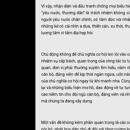
Vì vậy, nhận diện và đấu tranh chống mọi biểu hiệ
“yêu nước, thương dân” là trách nhiệm không củ
người yêu nước chân chính, có tâm đức với nhâ
những kẻ có cái nhìn a dua, thiển cận, xu thời, t
lương tâm vì tâm địa hẹp hòi.
Chủ động không để chủ nghĩa cơ hội len lỏi vào 
nhiệm vụ cấp bách, quan trọng của công tác tư tư
quan, đơn vị phải thường xuyên tìm hiểu, nắm c
cán bộ, đảng viên để kịp thời ngăn ngừa, uốn nắ
của chủ nghĩa cơ hội ngay từ khi manh nha. Cùng v
lại và những biểu hiện mơ hồ, dao động về tư tưở
cao niềm tin cho đội ngũ cán bộ, đảng viên và n
mà chúng ta đang xây dựng.
Một vấn đề không kém phần quan trọng là các cơ 
nội bộ, phát huy dân chủ đi đôi với tăng cường 