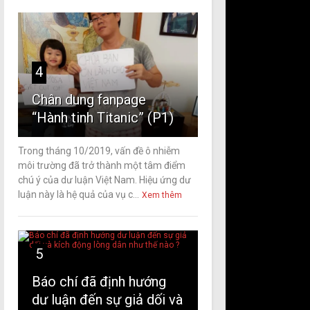
4
Chân dung fanpage
“Hành tinh Titanic” (P1)
Trong tháng 10/2019, vấn đề ô nhiễm
môi trường đã trở thành một tâm điểm
chú ý của dư luận Việt Nam. Hiệu ứng dư
luận này là hệ quả của vụ c...
Xem thêm
5
Báo chí đã định hướng
dư luận đến sự giả dối và