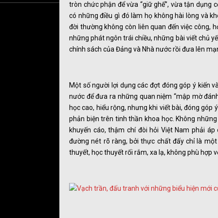
tròn chức phận để vừa “giữ ghế”, vừa tận dụng c
có những điều gì đó làm họ không hài lòng và k
đời thường không còn liên quan đến việc công, h
những phát ngôn trái chiều, những bài viết chủ yế
chính sách của Đảng và Nhà nước rồi đưa lên mạ
Một số người lợi dụng các đợt đóng góp ý kiến v
nước để đưa ra những quan niệm “mập mờ đánh lậ
học cao, hiểu rộng, nhưng khi viết bài, đóng góp ý
phản biện trên tinh thần khoa học. Không những 
khuyến cáo, thậm chí đòi hỏi Việt Nam phải áp
đường nét rõ ràng, bởi thực chất đấy chỉ là một
thuyết, học thuyết rối rắm, xa lạ, không phù hợp v