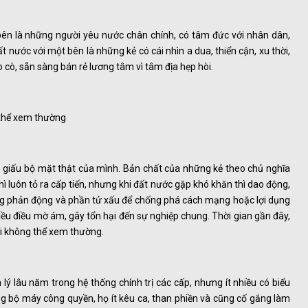
bên là những người yêu nước chân chính, có tâm đức với nhân dân,
 nước với một bên là những kẻ có cái nhìn a dua, thiển cận, xu thời,
o cò, sẵn sàng bán rẻ lương tâm vì tâm địa hẹp hòi.
 thể xem thường
e giấu bộ mặt thật của mình. Bản chất của những kẻ theo chủ nghĩa
thì luôn tỏ ra cấp tiến, nhưng khi đất nước gặp khó khăn thì dao động,
ợng phản động và phần tử xấu để chống phá cách mạng hoặc lợi dụng
iều điều mờ ám, gây tổn hại đến sự nghiệp chung. Thời gian gần đây,
ới không thể xem thường.
 lý lâu năm trong hệ thống chính trị các cấp, nhưng ít nhiều có biểu
rong bộ máy công quyền, họ ít kêu ca, than phiền và cũng cố gắng làm