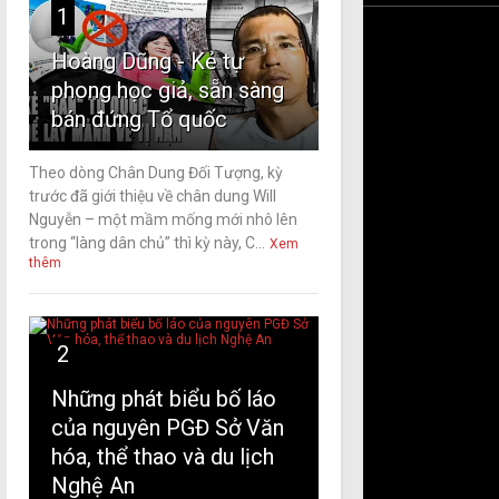
1
Hoàng Dũng - Kẻ tự
phong học giả, sẵn sàng
bán đứng Tổ quốc
Theo dòng Chân Dung Đối Tượng, kỳ
trước đã giới thiệu về chân dung Will
Nguyễn – một mầm mống mới nhô lên
trong “làng dân chủ” thì kỳ này, C...
Xem
thêm
2
Những phát biểu bố láo
của nguyên PGĐ Sở Văn
hóa, thể thao và du lịch
Nghệ An