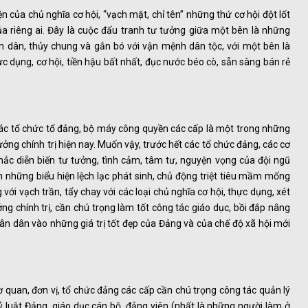
n của chủ nghĩa cơ hội, “vạch mặt, chỉ tên” những thứ cơ hội đột lốt
a riêng ai. Đây là cuộc đấu tranh tư tưởng giữa một bên là những
n dân, thủy chung và gắn bó với vận mệnh dân tộc, với một bên là
hực dụng, cơ hội, tiền hậu bất nhất, đục nước béo cò, sẵn sàng bán rẻ
các tổ chức tổ đảng, bộ máy công quyền các cấp là một trong những
ởng chính trị hiện nay. Muốn vậy, trước hết các tổ chức đảng, các cơ
hắc diễn biến tư tưởng, tình cảm, tâm tư, nguyện vọng của đội ngũ
n những biểu hiện lệch lạc phát sinh, chủ động triệt tiêu mầm mống
ới vạch trần, tẩy chay với các loại chủ nghĩa cơ hội, thực dụng, xét
ng chính trị, cần chú trọng làm tốt công tác giáo dục, bồi đắp nâng
hân dân vào những giá trị tốt đẹp của Đảng và của chế độ xã hội mới
quan, đơn vị, tổ chức đảng các cấp cần chú trọng công tác quản lý
kỷ luật Đảng, giáo dục cán bộ, đảng viên (nhất là những người làm ở