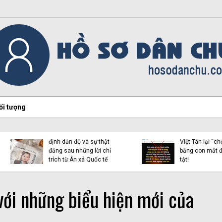
ối tượng
Hiện tượng Thích Minh
Việt Tân lại “chọc ngoáy”
Tuệ và những luận điệu l
bằng con mắt đôi tai dị
dụng tôn giáo trên mạn
tật!
xã hội
với những biểu hiện mới của