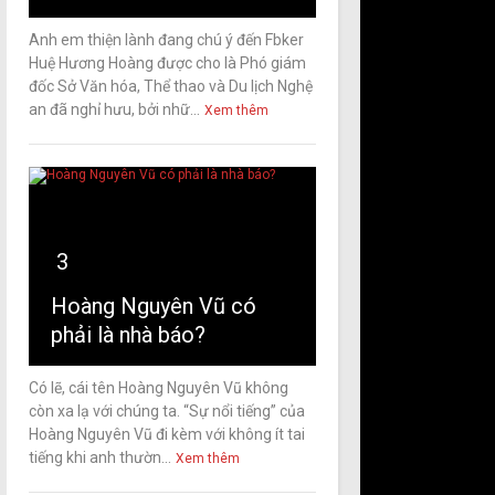
Anh em thiện lành đang chú ý đến Fbker
Huệ Hương Hoàng được cho là Phó giám
đốc Sở Văn hóa, Thể thao và Du lịch Nghệ
an đã nghỉ hưu, bởi nhữ...
Xem thêm
3
Hoàng Nguyên Vũ có
phải là nhà báo?
Có lẽ, cái tên Hoàng Nguyên Vũ không
còn xa lạ với chúng ta. “Sự nổi tiếng” của
Hoàng Nguyên Vũ đi kèm với không ít tai
tiếng khi anh thườn...
Xem thêm