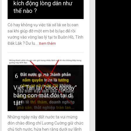
kích động lòng dân như
thế nào ?
Có hay không vụ việc tài xế lái xe bị oan
sai khi giúp đỡ một em bé bị lạc để rồi
vướng vào vòng lao lý tại tx Buôn Hồ, Tỉnh
Đăk Lăk ? Dư lu...
Xem thêm
6
Việt Tân lại “chọc ngoáy”
bằng con mắt đôi tai dị
tật!
Những ngày này đất nước ta vui mừng
đón chào đồng chí Lương Cường giữ chức
chủ tịch nước, hứa hẹn rằng dưới sự lãnh