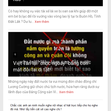
Có hay không vụ việc tài xế lái xe bị oan sai khi giúp đỡ một
em bé bị lạc để rồi vướng vào vòng lao lý tại tx Buôn Hồ, Tỉnh
Đăk Lăk ? Dư lu...
Xem thêm
6
Việt Tân lại “chọc ngoáy” bằng con
mắt đôi tai dị tật!
Những ngày này đất nước ta vui mừng đón chào đồng chí
Lương Cường giữ chức chủ tịch nước, hứa hẹn rằng dưới sự
lãnh đạo của Đảng Cộng sản Vi...
Xem thêm