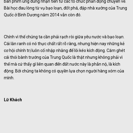
bàn phím ung dung nhận tiền từ các tổ chức phản động chuyển về.
Bài học đau lòng từ vụ bạo loạn, đốt phá, đập nhà xưởng của Trung
Quốc ở Bình Dương năm 2014 vẫn còn đó.
Chính vì thế chúng ta cần phải rạch ròi giữa yêu nước và bạo loạn.
Cái lằn ranh có nó thực chất rất rõ ràng, nhưng hiện nay những kẻ
cơ hội chính trị luôn cố nhập nhằng để lôi kéo kích động. Căm ghét
cái thói bành trướng của Trung Quốc là thật nhưng không phải vì
thế mà cứ thấy gì liên quan đến đất nước này là phẫn nộ, là kích
động. Bởi chúng ta không có quyền lựa chọn người hàng xóm của
mình.
Lữ Khách