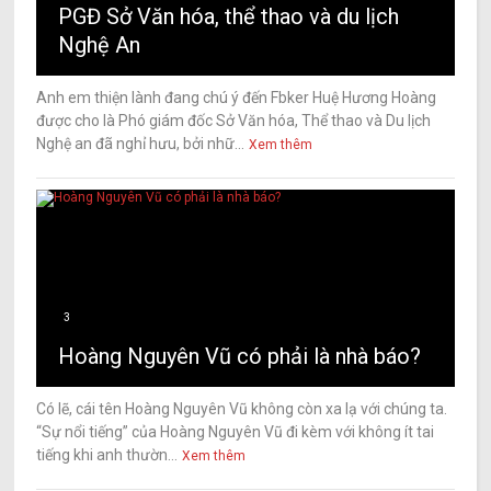
PGĐ Sở Văn hóa, thể thao và du lịch
Nghệ An
Anh em thiện lành đang chú ý đến Fbker Huệ Hương Hoàng
được cho là Phó giám đốc Sở Văn hóa, Thể thao và Du lịch
Nghệ an đã nghỉ hưu, bởi nhữ...
Xem thêm
3
Hoàng Nguyên Vũ có phải là nhà báo?
Có lẽ, cái tên Hoàng Nguyên Vũ không còn xa lạ với chúng ta.
“Sự nổi tiếng” của Hoàng Nguyên Vũ đi kèm với không ít tai
tiếng khi anh thườn...
Xem thêm