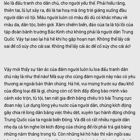
lẻo là đấu tranh cho dân chủ, cho người yếu thế. Phải hiểu rằng,
thiên tai, lũ lụt xảy ra, đó là tai hoạ mà ông trời giáng xuống đầu
người dân vô tội. Máu người luôn có màu đỏ dù có khác nhau về
màu da, dân tộc, biên giới. Xâm chiếm biển, đảo của ta là tội lỗi của
tập đoàn bành trướng Bắc Kinh chứ không phải là người dân Trung
Quốc. Vậy tại sao lại hả hê khi họ gặp hoạn nạn. Không thể lấy cái
sai để cổ súy cho cái sai. Không thể lấy cái ác để cổ súy cho cái ác!
Vậy mới thấy sự tàn ác của đám người luôn lu loa đấu tranh dân
chủ này là như thế nào! Mà suy cho cùng đám người này nào có yêu
thương ai ngoài bản thân chúng. Hả hê, vui mừng trước sự đau khổ
của đồng loại đã là gì, chúng còn cố tình đẩy đồng bào mình vào
cảnh xáo trộn, tù tội, tan nát gia đình bằng chiêu trò bài Trung cực
đoan này. Lợi dụng lòng yêu nước của người dân, chúng kích động
gây chia rẽ lòng dân bằng việc thêu dệt, xuyên tạc hành động chống
Trung Quốc của ta ngoài biển Đông. Và đã có rất nhiều người dân
nhẹ dạ cả tin nghe lời kích động của chúng để rồi phải trả giá bằng
những năm tháng trong tù. Còn những kẻ hô hào thì vẫn ngồi sau