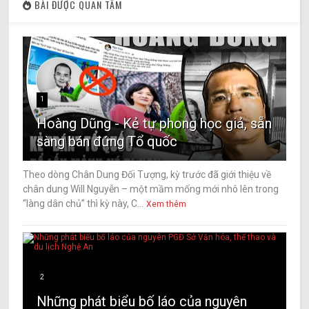
BÀI ĐƯỢC QUAN TÂM
1
Hoàng Dũng - Kẻ tự phong học giả, sẵn
sàng bán đứng Tổ quốc
Theo dòng Chân Dung Đối Tượng, kỳ trước đã giới thiệu về
chân dung Will Nguyễn – một mầm mống mới nhô lên trong
“làng dân chủ” thì kỳ này, C...
Xem thêm
2
Những phát biểu bố láo của nguyên