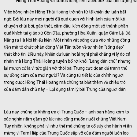
Hồng Thái Hoàng và status đăng lên facebook của đối tượng n
Việc bỗng nhiên Hồng Thái Hoàng trở nên tử tế khiến dư luận bất
ngờ. Bởi lâu nay mọi người đã quá quen với hình ảnh của một kẻ
chuyên chửi bới, gào thét, cầm đầu, kích động một số thành phần
quá khích tại giáo xứ Cồn Dầu, phường Hòa Xuân, quận Cẩm Lệ, Đà
Nẵng ra Hà Nội khiếu kiện. Một nhân vật sống dựa vào những đồng
tiền mà tổ chức phản động Việt Tân tuồn về tự nhiên “sống đẹp”
thật khó tin. Điều này, khiến dư luận hoài nghi phải chăng vì lý do cá
nhân mà Hồng Thái Hoàng tuyên bố rời khỏi “Làng dân chủ” nhưng
lại mượn cớ là vì tức giận với thói bài Trung cực đoan để tranh thủ
sự đồng cảm của mọi người? Và cũng từ tiết lộ của chính người
trong cuộc Hồng Thái Hoàng mà chúng ta biết thêm về chiêu trò
của đám dân chủ này – Lợi dụng tâm lý bài Trung của người dân.
Lâu nay, chúng ta không ưa gì Trung Quốc – anh bạn hàng xóm to
xác nghìn năm gầm gừ lúc nào cũng muốn nuốt chửng Việt Nam.
Tuy nhiên, không phải vì như thế mà chúng ta cổ súy cho hành vi ăn
mừng vì Tam Hiệp của Trung Quốc sắp vỡ của đám người luôn leo