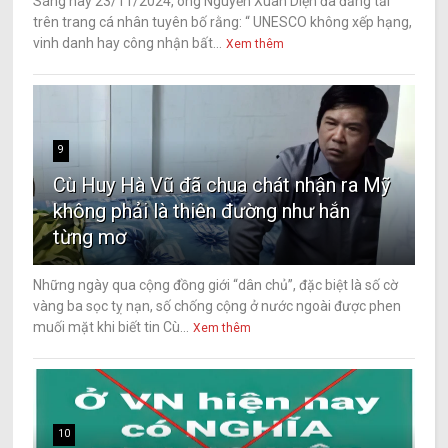
Sáng nay 23/11/2024, ông Nguyễn Xuân Diện đã đăng tải
trên trang cá nhân tuyên bố rằng: “ UNESCO không xếp hạng,
vinh danh hay công nhận bất...
Xem thêm
9
Cù Huy Hà Vũ đã chua chát nhận ra Mỹ
không phải là thiên đường như hắn
từng mơ
Những ngày qua cộng đồng giới “dân chủ”, đặc biệt là số cờ
vàng ba sọc tỵ nạn, số chống cộng ở nước ngoài được phen
muối mặt khi biết tin Cù...
Xem thêm
10