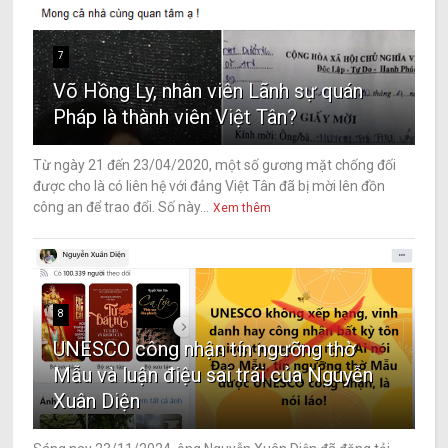
7
Võ Hồng Ly, nhân viên Lãnh sự quán
Pháp là thành viên Việt Tân?
Từ ngày 21 đến 23/04/2020, một số gương mặt chống đối
được cho là có liên hệ với đảng Việt Tân đã bị mời lên đồn
công an để trao đổi. Số này...
Xem thêm
8
UNESCO công nhận tín ngưỡng thờ
Mẫu và luận điệu sai trái của Nguyễn
Xuân Diện