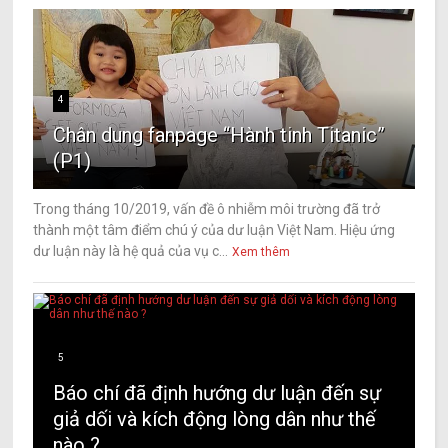
4
Chân dung fanpage “Hành tinh Titanic”
(P1)
Trong tháng 10/2019, vấn đề ô nhiễm môi trường đã trở
thành một tâm điểm chú ý của dư luận Việt Nam. Hiệu ứng
dư luận này là hệ quả của vụ c...
Xem thêm
5
Báo chí đã định hướng dư luận đến sự
giả dối và kích động lòng dân như thế
nào ?