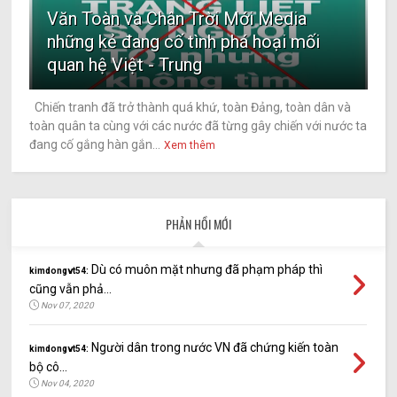
Văn Toàn và Chân Trời Mới Media
những kẻ đang cố tình phá hoại mối
quan hệ Việt - Trung
Chiến tranh đã trở thành quá khứ, toàn Đảng, toàn dân và
toàn quân ta cùng với các nước đã từng gây chiến với nước ta
đang cố gắng hàn gắn...
Xem thêm
PHẢN HỒI MỚI
Dù có muôn mặt nhưng đã phạm pháp thì
kimdongvt54:
cũng vẫn phả...
Nov 07, 2020
Người dân trong nước VN đã chứng kiến toàn
kimdongvt54:
bộ cô...
Nov 04, 2020