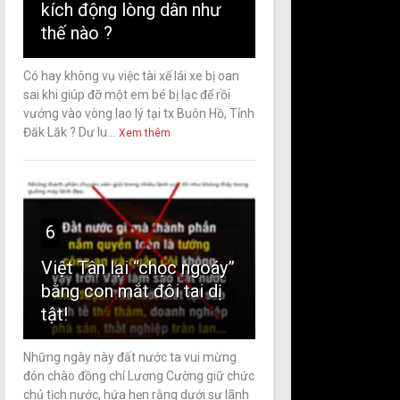
kích động lòng dân như
thế nào ?
Có hay không vụ việc tài xế lái xe bị oan
sai khi giúp đỡ một em bé bị lạc để rồi
vướng vào vòng lao lý tại tx Buôn Hồ, Tỉnh
Đăk Lăk ? Dư lu...
Xem thêm
6
Việt Tân lại “chọc ngoáy”
bằng con mắt đôi tai dị
tật!
Những ngày này đất nước ta vui mừng
đón chào đồng chí Lương Cường giữ chức
chủ tịch nước, hứa hẹn rằng dưới sự lãnh