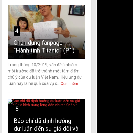
4
Chân dung fanpage
“Hành tinh Titanic” (P1)
Trong tháng 10/2019, vấn đề ô nhiễm
môi trường đã trở thành một tâm điểm
chú ý của dư luận Việt Nam. Hiệu ứng dư
luận này là hệ quả của vụ c...
Xem thêm
5
Báo chí đã định hướng
dư luận đến sự giả dối và