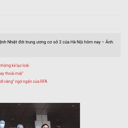
Bệnh Nhiệt đới trung ương cơ sở 2 của Hà Nội hôm nay – Ảnh:
hững kẻ lạc loài
bay thoải mái”
 dĩ vàng” ngớ ngẩn của RFA