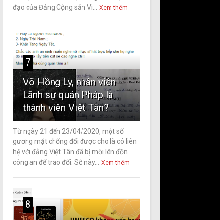
đạo của Đảng Cộng sản Vi...
Xem thêm
7
Võ Hồng Ly, nhân viên
Lãnh sự quán Pháp là
thành viên Việt Tân?
Từ ngày 21 đến 23/04/2020, một số
gương mặt chống đối được cho là có liên
hệ với đảng Việt Tân đã bị mời lên đồn
công an để trao đổi. Số này...
Xem thêm
8