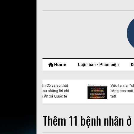
Home
Luận bàn - Phản biện
Đ
 quốc tế và vụ dẫn
Việt Tân lại xuyên tạc về
Quynh Bdap: Khi
cầu phao Phong Châu
quyền bị lợi dụng
Thêm 11 bệnh nhân ở H