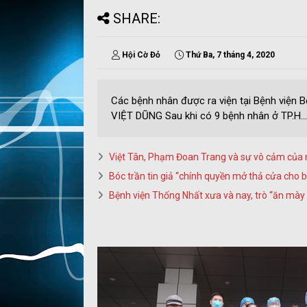
SHARE:
Hội Cờ Đỏ
Thứ Ba, 7 tháng 4, 2020
Các bệnh nhân được ra viện tại Bệnh viện 
VIỆT DŨNG Sau khi có 9 bệnh nhân ở TP.H...
Việt Tân, Phạm Đoan Trang và sự vô cảm của n
Bóc trần tin giả “chính quyền mở thả cửa cho 
Bệnh viện Thống Nhất xưa và nay, trò “ăn mày