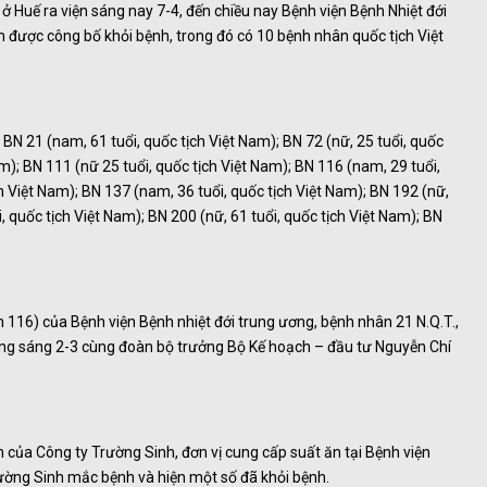
 Huế ra viện sáng nay 7-4, đến chiều nay Bệnh viện Bệnh Nhiệt đới
 được công bố khỏi bệnh, trong đó có 10 bệnh nhân quốc tịch Việt
 21 (nam, 61 tuổi, quốc tịch Việt Nam); BN 72 (nữ, 25 tuổi, quốc
am); BN 111 (nữ 25 tuổi, quốc tịch Việt Nam); BN 116 (nam, 29 tuổi,
ch Việt Nam); BN 137 (nam, 36 tuổi, quốc tịch Việt Nam); BN 192 (nữ,
, quốc tịch Việt Nam); BN 200 (nữ, 61 tuổi, quốc tịch Việt Nam); BN
n 116) của Bệnh viện Bệnh nhiệt đới trung ương, bệnh nhân 21 N.Q.T.,
ng sáng 2-3 cùng đoàn bộ trưởng Bộ Kế hoạch – đầu tư Nguyễn Chí
ên của Công ty Trường Sinh, đơn vị cung cấp suất ăn tại Bệnh viện
ường Sinh mắc bệnh và hiện một số đã khỏi bệnh.