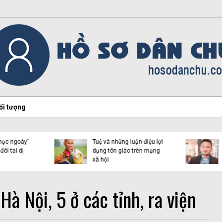
ối tượng
Vạch trần bản chất của
Vạch trần bản chất của
Vàng Chỉnh Mình và cái
Vàng Chỉnh Mình và cái
gọi là “Liên minh người
gọi là “Liên minh người
Mông vì công lý” (Kỳ 2)
Mông vì công lý” (Kỳ 1)
à Nội, 5 ở các tỉnh, ra viện