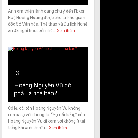
Anh em thiện lành đang chú ý đến Fbker
Huệ Hương Hoàng được cho là Phó giám
đốc Sở Văn hóa, Thể thao và Du lịch Nghệ
an đã nghỉ hưu, bởi nhữ...
Xem thêm
3
Hoàng Nguyên Vũ có
phải là nhà báo?
Có lẽ, cái tên Hoàng Nguyên Vũ không
còn xa lạ với chúng ta. “Sự nổi tiếng” của
Hoàng Nguyên Vũ đi kèm với không ít tai
tiếng khi anh thườn...
Xem thêm