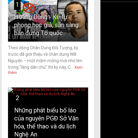
1
Hoàng Dũng - Kẻ tự
phong học giả, sẵn sàng
bán đứng Tổ quốc
Theo dòng Chân Dung Đối Tượng, kỳ
trước đã giới thiệu về chân dung Will
Nguyễn – một mầm mống mới nhô lên
trong “làng dân chủ” thì kỳ này, C...
Xem
thêm
2
Những phát biểu bố láo
của nguyên PGĐ Sở Văn
hóa, thể thao và du lịch
Nghệ An