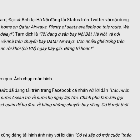
d, Đại sứ Anh tại Hà Nội đăng tải Status trên Twitter với nội dung
ing home on Qatar Airways. Plenty of seats available on this route. We
 delay!”
. Tạm dịch là
“Tôi đang ở sân bay Nội Bài, Hà Nội, và nói
về nhà trên chuyến bay Qatar Airways. Còn nhiều ghế trống trên
h rời khỏi (cờ VN) ngay bây giờ. Đừng trì hoãn!”
ôm qua. Ảnh chụp màn hình
Đức đã đăng tải trên trang Facebook cá nhân với lời dẫn
“Các nước
 nước Asean trở về nước họ ngay lập tức. Chính phủ Đức kêu gọi
 sứ quán để họ đưa về bằng những chuyến bay riêng. Có lẽ một thời
cũng đăng tải hình ảnh này với lời dẫn
“Có vẻ sắp có một cuộc “tháo