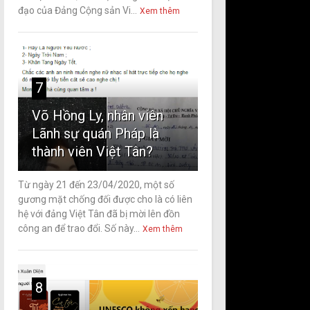
đạo của Đảng Cộng sản Vi...
Xem thêm
7
Võ Hồng Ly, nhân viên
Lãnh sự quán Pháp là
thành viên Việt Tân?
Từ ngày 21 đến 23/04/2020, một số
gương mặt chống đối được cho là có liên
hệ với đảng Việt Tân đã bị mời lên đồn
công an để trao đổi. Số này...
Xem thêm
8