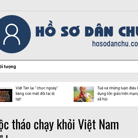
ối tượng
Hiện tượng Thích Minh
Việt Tân lại “chọc ngoáy”
Tuệ và những luận điệu l
bằng con mắt đôi tai dị
dụng tôn giáo trên mạn
tật!
xã hội
ộc tháo chạy khỏi Việt Nam