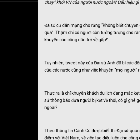
chạy” khỏi VN của người nước ngoài? Dấu hiệu gì
Đa số cư dân mạng cho rằng “Không biết chuyện g
quá”. Thậm chí có người còn tưởng tượng cho rằn
khuyến cáo công dân trở về gấp!”.
Tuy nhiên, tweet này của Đại sứ Anh đã bị các đối
của các nước cũng như việc khuyên “mọi người” rời
Thực ra là chỉ khuyên khách du lịch đang mắc kẹt 
sứ thông báo đưa người bị kẹt về thôi, có gì ghê
ngoài?.
Theo thông tin Cánh Cò được biết thì Đại sứ quá
điểm với Việt Nam, về việc tạo điều kiện cho côn