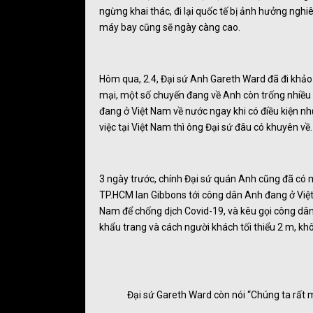
ngừng khai thác, đi lại quốc tế bị ảnh hưởng nghi
máy bay cũng sẽ ngày càng cao.
Hôm qua, 2.4, Đại sứ Anh Gareth Ward đã đi khảo 
mại, một số chuyến đang về Anh còn trống nhiều 
đang ở Việt Nam về nước ngay khi có điều kiện n
việc tại Việt Nam thì ông Đại sứ đâu có khuyên về.
3 ngày trước, chính Đại sứ quán Anh cũng đã có m
TP.HCM Ian Gibbons tới công dân Anh đang ở Việt 
Nam để chống dịch Covid-19, và kêu gọi công dân
khẩu trang và cách người khách tối thiểu 2 m, khô
Đại sứ Gareth Ward còn nói “Chúng ta rất 