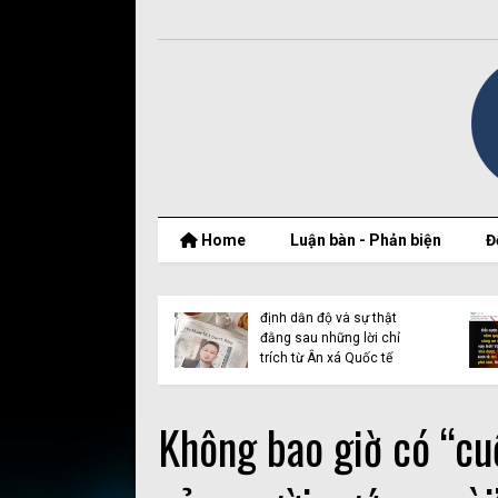
Home
Luận bàn - Phản biện
Đ
t thật của Nguyễn
Vụ Y Quynh Bdap: Quyết
 Thắng và BPSOS
định dẫn độ và sự thật
ớp mặt nạ nhân
đằng sau những lời chỉ
n
trích từ Ân xá Quốc tế
Không bao giờ có “cu