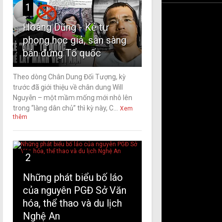
1
Hoàng Dũng - Kẻ tự
phong học giả, sẵn sàng
bán đứng Tổ quốc
Theo dòng Chân Dung Đối Tượng, kỳ
trước đã giới thiệu về chân dung Will
Nguyễn – một mầm mống mới nhô lên
trong “làng dân chủ” thì kỳ này, C...
Xem
thêm
2
Những phát biểu bố láo
của nguyên PGĐ Sở Văn
hóa, thể thao và du lịch
Nghệ An