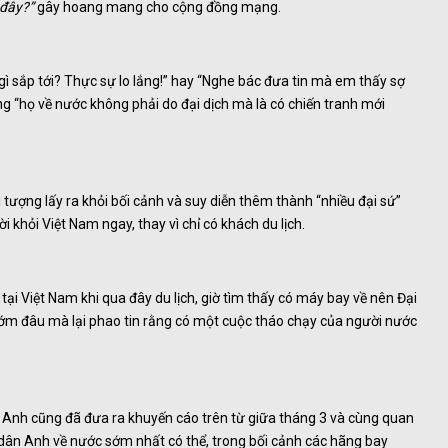
 đây?”
gây hoang mang cho cộng đồng mạng.
ì sắp tới? Thực sự lo lắng!” hay “Nghe bác đưa tin mà em thấy sợ
g “họ về nước không phải do đại dịch mà là có chiến tranh mới
 tượng lấy ra khỏi bối cảnh và suy diễn thêm thành “nhiều đại sứ”
 khỏi Việt Nam ngay, thay vì chỉ có khách du lịch.
tại Việt Nam khi qua đây du lịch, giờ tìm thấy có máy bay về nên Đại
 gớm đâu mà lại phao tin rằng có một cuộc tháo chạy của người nước
n Anh cũng đã đưa ra khuyến cáo trên từ giữa tháng 3 và cùng quan
g dân Anh về nước sớm nhất có thể, trong bối cảnh các hãng bay