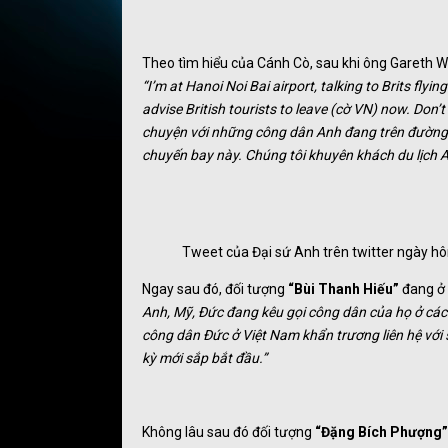
Theo tìm hiểu của Cánh Cò, sau khi ông Gareth War
“I’m at Hanoi Noi Bai airport, talking to Brits fly
advise British tourists to leave (cờ VN) now. Don’t
chuyện với những công dân Anh đang trên đường 
chuyến bay này. Chúng tôi khuyên khách du lịch An
Tweet của Đại sứ Anh trên twitter ngày h
Ngay sau đó, đối tượng
“Bùi Thanh Hiếu”
đang ở 
Anh, Mỹ, Đức đang kêu gọi công dân của họ ở các
công dân Đức ở Việt Nam khẩn trương liên hệ với
kỳ mới sắp bắt đầu.”
Không lâu sau đó đối tượng
“Đặng Bích Phượng”