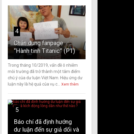
4
Chân dung fanpage
“Hành tinh Titanic” (P1)
Trong tháng 10/2019, vấn đề ô nhiễm
môi trường đã trở thành một tâm điểm
chú ý của dư luận Việt Nam. Hiệu ứng dư
luận này là hệ quả của vụ c...
Xem thêm
5
Báo chí đã định hướng
dư luận đến sự giả dối và