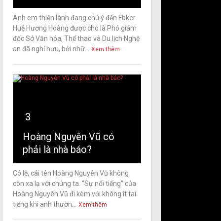
Anh em thiện lành đang chú ý đến Fbker
Huệ Hương Hoàng được cho là Phó giám
đốc Sở Văn hóa, Thể thao và Du lịch Nghệ
an đã nghỉ hưu, bởi nhữ...
Xem thêm
3
Hoàng Nguyên Vũ có
phải là nhà báo?
Có lẽ, cái tên Hoàng Nguyên Vũ không
còn xa lạ với chúng ta. “Sự nổi tiếng” của
Hoàng Nguyên Vũ đi kèm với không ít tai
tiếng khi anh thườn...
Xem thêm