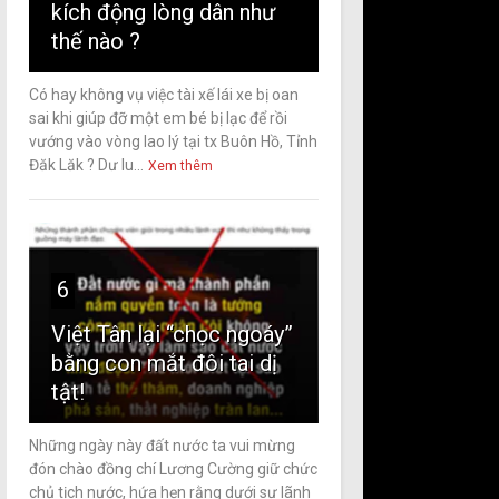
kích động lòng dân như
thế nào ?
Có hay không vụ việc tài xế lái xe bị oan
sai khi giúp đỡ một em bé bị lạc để rồi
vướng vào vòng lao lý tại tx Buôn Hồ, Tỉnh
Đăk Lăk ? Dư lu...
Xem thêm
6
Việt Tân lại “chọc ngoáy”
bằng con mắt đôi tai dị
tật!
Những ngày này đất nước ta vui mừng
đón chào đồng chí Lương Cường giữ chức
chủ tịch nước, hứa hẹn rằng dưới sự lãnh