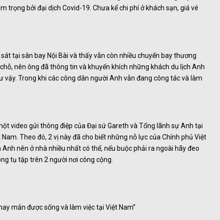
êm trọng bởi đại dịch Covid-19. Chưa kể chi phí ở khách sạn, giá vé
sát tại sân bay Nội Bài và thấy vẫn còn nhiều chuyến bay thương
chỗ, nên ông đã thông tin và khuyến khích những khách du lịch Anh
hư vậy. Trong khi các công dân người Anh vẫn đang công tác và làm
ột video gửi thông điệp của Đại sứ Gareth và Tổng lãnh sự Anh tại
Nam. Theo đó, 2 vị này đã cho biết những nỗ lực của Chính phủ Việt
 Anh nên ở nhà nhiều nhất có thể, nếu buộc phải ra ngoài hãy đeo
ng tụ tập trên 2 người nơi công cộng.
may mắn được sống và làm việc tại Việt Nam”