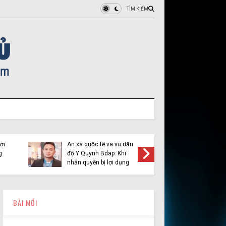
TÌM KIẾM
ợi
Ân xá quốc tế và vụ dẫn
Việt Tân 
g
độ Y Quynh Bdap: Khi
cầu pha
nhân quyền bị lợi dụng
BÀI MỚI