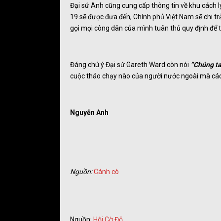
Đại sứ Anh cũng cung cấp thông tin về khu cách l
19 sẽ được đưa đến, Chính phủ Việt Nam sẽ chi trả
gọi mọi công dân của mình tuân thủ quy định để t
Đáng chú ý Đại sứ Gareth Ward còn nói
“Chúng ta
cuộc tháo chạy nào của người nước ngoài mà các
Nguyễn Anh
Nguồn:
Cánh cò
Nguồn:
Hội Cờ Đỏ