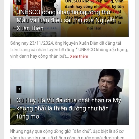
8
UNESCO công nhận tín ngưỡng thờ
Mẫu và luận điệu sai trái của Nguyễn
Xuân Diện
Sáng nay 23/11/2024, ông Nguyễn Xuân Diện đã đăng tải
trên trang cá nhân tuyên bố rằng: “ UNESCO không xếp hạng,
vinh danh hay công nhận bất...
Xem thêm
9
Cù Huy Hà Vũ đã chua chát nhận ra Mỹ
không phải là thiên đường như hắn
từng mơ
Những ngày qua cộng đồng giới “dân chủ”, đặc biệt là số cờ
vàng ba sọc tỵ nạn, số chống cộng ở nước ngoài được phen