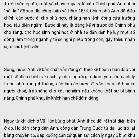
Trước sức ép đó, một số chuyên gia y tế của Chính phủ Anh phải
“nói lại” để xoa dịu công luận và hôm 18/3, Chính phủ Anh đã điều
chỉnh các bước đi cho phù hợp, chẳng hạn lệnh đóng cửa trường
học, tàu điện ngầm. Bước đi này là đáng kể vì trước đó Chính phủ
cho rằng, cho học sinh nghỉ học ở nhà sẽ dẫn đến hệ lụy một số
đông làm trong ngành y tế sẽ nghỉ phép trông con, gây thiếu nhân
sự ở các bệnh viện.
Song, nước Anh về bản chất vẫn đang đi theo kế hoạch ban đầu với
một số điều chỉnh về cách ly như: người già được yêu cầu cách ly
trong nhà trong 4 tháng; còn lại các bước đi vẫn theo kế hoạch:
người khoẻ, trẻ không cho xét nghiệm nếu không thật sự bị bệnh
nặng; Chính phủ khuyến khích hạn chế đám đông.
Ngay từ khi dịch ở Vũ Hán bùng phát, Anh theo dõi rất sát diễn biến
ở đó. Họ đón công dân Anh, công dân Trung Quốc từ đại lục trở lại
bằng chuyên cơ, đáp xuống căn cứ quân sự, cách ly ngay ở biệt khu