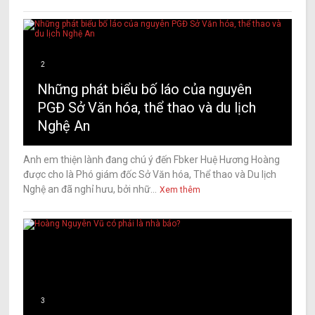
2
Những phát biểu bố láo của nguyên
PGĐ Sở Văn hóa, thể thao và du lịch
Nghệ An
Anh em thiện lành đang chú ý đến Fbker Huệ Hương Hoàng
được cho là Phó giám đốc Sở Văn hóa, Thể thao và Du lịch
Nghệ an đã nghỉ hưu, bởi nhữ...
Xem thêm
3