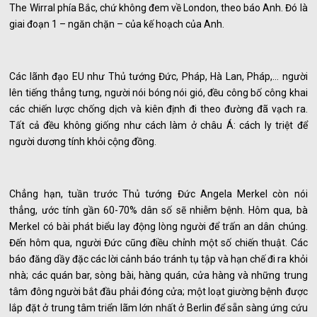
The Wirral phía Bắc, chứ không đem về London, theo báo Anh. Đó là
giai đoạn 1 – ngăn chặn – của kế hoạch của Anh.
Các lãnh đạo EU như Thủ tướng Đức, Pháp, Hà Lan, Pháp,… người
lên tiếng thẳng tưng, người nói bóng nói gió, đều công bố công khai
các chiến lược chống dịch và kiên định đi theo đường đã vạch ra.
Tất cả đều không giống như cách làm ở châu Á: cách ly triệt để
người dương tính khỏi cộng đồng.
Chẳng hạn, tuần trước Thủ tướng Đức Angela Merkel còn nói
thẳng, ước tính gần 60-70% dân số sẽ nhiễm bệnh. Hôm qua, bà
Merkel có bài phát biểu lay động lòng người để trấn an dân chúng.
Đến hôm qua, người Đức cũng điều chỉnh một số chiến thuật. Các
báo đăng dầy đặc các lời cảnh báo tránh tụ tập và hạn chế đi ra khỏi
nhà; các quán bar, sòng bài, hàng quán, cửa hàng và những trung
tâm đông người bắt đầu phải đóng cửa; một loạt giường bệnh được
lắp đặt ở trung tâm triển lãm lớn nhất ở Berlin để sẵn sàng ứng cứu