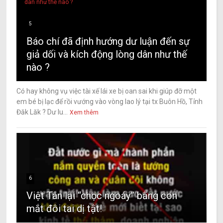
5
Báo chí đã định hướng dư luận đến sự
giả dối và kích động lòng dân như thế
nào ?
Có hay không vụ việc tài xế lái xe bị oan sai khi giúp đỡ một
em bé bị lạc để rồi vướng vào vòng lao lý tại tx Buôn Hồ, Tỉnh
Đăk Lăk ? Dư lu...
Xem thêm
6
Việt Tân lại “chọc ngoáy” bằng con
mắt đôi tai dị tật!