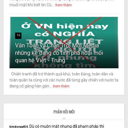
muối mặt khi biết tin Cù...
Xem thêm
10
Văn Toàn và Chân Trời Mới Media
những kẻ đang cố tình phá hoại mối
quan hệ Việt - Trung
Chiến tranh đã trở thành quá khứ, toàn Đảng, toàn dân và
toàn quân ta cùng với các nước đã từng gây chiến với nước ta
đang cố gắng hàn gắn...
Xem thêm
PHẢN HỒI MỚI
Dù có muôn mặt nhưng đã phạm pháp thì
kimdongvt54: