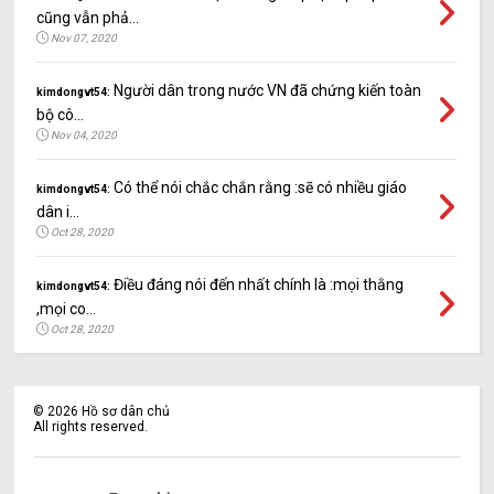
cũng vẫn phả...
Nov 07, 2020
Người dân trong nước VN đã chứng kiến toàn
kimdongvt54:
bộ cô...
Nov 04, 2020
Có thể nói chắc chắn rằng :sẽ có nhiều giáo
kimdongvt54:
dân i...
Oct 28, 2020
Điều đáng nói đến nhất chính là :mọi thằng
kimdongvt54:
,mọi co...
Oct 28, 2020
©
2026
Hồ sơ dân chủ
All rights reserved.