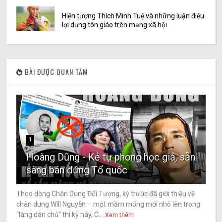
Hiện tượng Thích Minh Tuệ và những luận điệu
lợi dụng tôn giáo trên mạng xã hội
BÀI ĐƯỢC QUAN TÂM
1
Hoàng Dũng - Kẻ tự phong học giả, sẵn
sàng bán đứng Tổ quốc
Theo dòng Chân Dung Đối Tượng, kỳ trước đã giới thiệu về
chân dung Will Nguyễn – một mầm mống mới nhô lên trong
“làng dân chủ” thì kỳ này, C...
Xem thêm