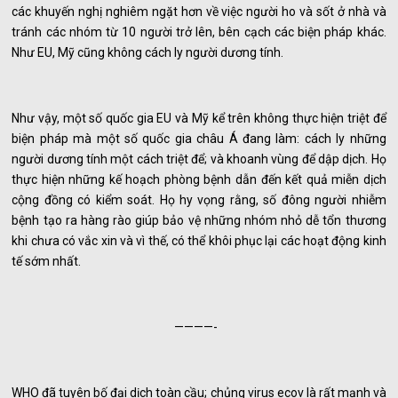
các khuyến nghị nghiêm ngặt hơn về việc người ho và sốt ở nhà và
tránh các nhóm từ 10 người trở lên, bên cạch các biện pháp khác.
Như EU, Mỹ cũng không cách ly người dương tính.
Như vậy, một số quốc gia EU và Mỹ kể trên không thực hiện triệt để
biện pháp mà một số quốc gia châu Á đang làm: cách ly những
người dương tính một cách triệt để; và khoanh vùng để dập dịch. Họ
thực hiện những kế hoạch phòng bệnh dẫn đến kết quả miễn dịch
cộng đồng có kiểm soát. Họ hy vọng rằng, số đông người nhiễm
bệnh tạo ra hàng rào giúp bảo vệ những nhóm nhỏ dễ tổn thương
khi chưa có vắc xin và vì thế, có thể khôi phục lại các hoạt động kinh
tế sớm nhất.
————-
WHO đã tuyên bố đại dịch toàn cầu; chủng virus ecov là rất mạnh và