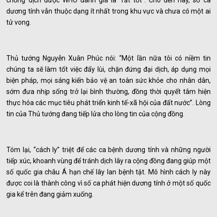
chống dịch được WHO đánh giá là “rất tốt”. Cho đến nay, số ca
dương tính vẫn thuộc dạng ít nhất trong khu vực và chưa có một ai
tử vong.
Thủ tướng Nguyễn Xuân Phúc nói: “Một lần nữa tôi có niềm tin
chúng ta sẽ làm tốt việc đẩy lùi, chặn đứng đại dịch, áp dụng mọi
biện pháp, mọi sáng kiến bảo vệ an toàn sức khỏe cho nhân dân,
sớm đưa nhịp sống trở lại bình thường, đồng thời quyết tâm hiện
thực hóa các mục tiêu phát triển kinh tế-xã hội của đất nước”. Lòng
tin của Thủ tướng đang tiếp lửa cho lòng tin của cộng đồng.
Tóm lại, “cách ly” triệt để các ca bệnh dương tính và những người
tiếp xúc, khoanh vùng để tránh dịch lây ra cộng đồng đang giúp một
số quốc gia châu Á hạn chế lây lan bệnh tật. Mô hình cách ly này
được coi là thành công vì số ca phát hiện dương tính ở một số quốc
gia kể trên đang giảm xuống.