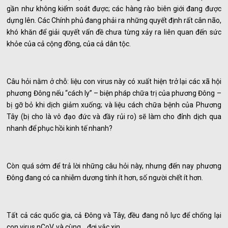
gần như không kiểm soát được; các hàng rào biên giới đang được
dựng lên. Các Chính phủ đang phải ra những quyết định rất cân não,
khó khăn để giải quyết vấn đề chưa từng xảy ra liên quan đến sức
khỏe của cả cộng đồng, của cả dân tộc.
Câu hỏi nằm ở chỗ: liệu con virus này có xuất hiện trở lại các xã hội
phương Đông nếu “cách ly” – biện pháp chữa trị của phương Đông –
bị gỡ bỏ khi dịch giảm xuống; và liệu cách chữa bệnh của Phương
Tây (bị cho là vô đạo đức và đầy rủi ro) sẽ làm cho đỉnh dịch qua
nhanh để phục hồi kinh tế nhanh?
Còn quá sớm để trả lời những câu hỏi này, nhưng đến nay phương
Đông đang có ca nhiễm dương tính ít hơn, số người chết ít hơn.
Tất cả các quốc gia, cả Đông và Tây, đều đang nỗ lực để chống lại
con virus nCoV, và cùng… đợi vắc xin.