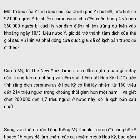
Một tờ báo của Ý trích báo cáo của Chính phủ Ý cho biết, ước tính có
92.000 người Ý bị nhiễm coranavirus cho đến cuối tháng 4 và hơn
360.000 người bị cách ly với đỉnh điểm nhiễm trùng dự kiến vào
khoảng ngày 18/3. Liệu nước Ý, giờ đã trở thành tâm dịch của thế
giới sau Vũ Hán và phải đóng cửa quốc gia, đã có kịch bản trước để
đi theo?
Còn ở Mỹ, tờ The New York Times trích dẫn một dự báo gần đây
của Trung tâm dự phòng và kiểm soát bệnh tật Hoa Kỳ (CDC) ước
tính rằng dịch coronavirus ở Hoa Kỳ có thể lây nhiễm từ 160 triệu
đến 214 triệu người trong khoảng thời gian hơn một năm – và giết
chết 200.000 đến 1,7 triệu người ở nước này. Đó là kịch bản xấu
nhất.
Song, vào tuần trước Tổng thống Mỹ Donald Trump đã công bố kế
hoạch 15 ngày để làm chậm các ca nhiễm mới ở Hoa Kỳ, bao gồm