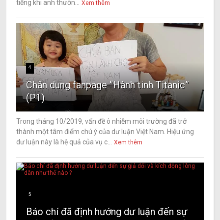
tiếng khi anh thườn...
Xem thêm
4
Chân dung fanpage “Hành tinh Titanic”
(P1)
Trong tháng 10/2019, vấn đề ô nhiễm môi trường đã trở
thành một tâm điểm chú ý của dư luận Việt Nam. Hiệu ứng
dư luận này là hệ quả của vụ c...
Xem thêm
5
Báo chí đã định hướng dư luận đến sự