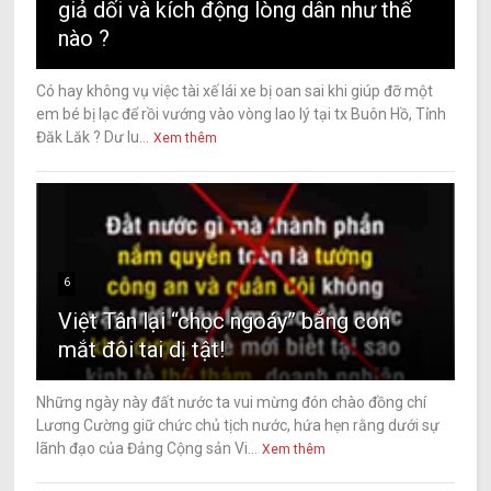
giả dối và kích động lòng dân như thế
nào ?
Có hay không vụ việc tài xế lái xe bị oan sai khi giúp đỡ một
em bé bị lạc để rồi vướng vào vòng lao lý tại tx Buôn Hồ, Tỉnh
Đăk Lăk ? Dư lu...
Xem thêm
6
Việt Tân lại “chọc ngoáy” bằng con
mắt đôi tai dị tật!
Những ngày này đất nước ta vui mừng đón chào đồng chí
Lương Cường giữ chức chủ tịch nước, hứa hẹn rằng dưới sự
lãnh đạo của Đảng Cộng sản Vi...
Xem thêm