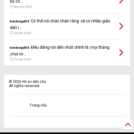
bộ cô...
Nov 04, 2020
Có thể nói chắc chắn rằng :sẽ có nhiều giáo
kimdongvt54:
dân i...
Oct 28, 2020
Điều đáng nói đến nhất chính là :mọi thằng
kimdongvt54:
,mọi co...
Oct 28, 2020
©
2026
Hồ sơ dân chủ
All rights reserved.
Trang chủ