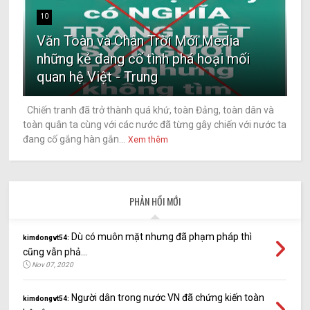
10
Văn Toàn và Chân Trời Mới Media
những kẻ đang cố tình phá hoại mối
quan hệ Việt - Trung
Chiến tranh đã trở thành quá khứ, toàn Đảng, toàn dân và
toàn quân ta cùng với các nước đã từng gây chiến với nước ta
đang cố gắng hàn gắn...
Xem thêm
PHẢN HỒI MỚI
Dù có muôn mặt nhưng đã phạm pháp thì
kimdongvt54:
cũng vẫn phả...
Nov 07, 2020
Người dân trong nước VN đã chứng kiến toàn
kimdongvt54: