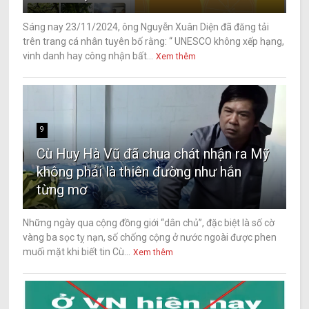
Sáng nay 23/11/2024, ông Nguyễn Xuân Diện đã đăng tải
trên trang cá nhân tuyên bố rằng: “ UNESCO không xếp hạng,
vinh danh hay công nhận bất...
Xem thêm
9
Cù Huy Hà Vũ đã chua chát nhận ra Mỹ
không phải là thiên đường như hắn
từng mơ
Những ngày qua cộng đồng giới “dân chủ”, đặc biệt là số cờ
vàng ba sọc tỵ nạn, số chống cộng ở nước ngoài được phen
muối mặt khi biết tin Cù...
Xem thêm