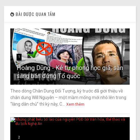
BÀI ĐƯỢC QUAN TÂM
1
Hoàng Dũng - Kẻ tự phong học giả, sẵn
sàng bán đứng Tổ quốc
Theo dòng Chân Dung Đối Tượng, kỳ trước đã giới thiệu về
chân dung Will Nguyễn – một mầm mống mới nhô lên trong
“làng dân chủ” thì kỳ này, C...
Xem thêm
2