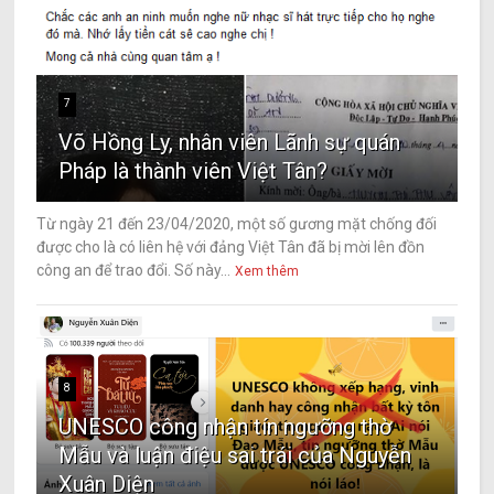
7
Võ Hồng Ly, nhân viên Lãnh sự quán
Pháp là thành viên Việt Tân?
Từ ngày 21 đến 23/04/2020, một số gương mặt chống đối
được cho là có liên hệ với đảng Việt Tân đã bị mời lên đồn
công an để trao đổi. Số này...
Xem thêm
8
UNESCO công nhận tín ngưỡng thờ
Mẫu và luận điệu sai trái của Nguyễn
Xuân Diện