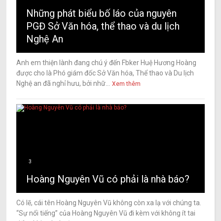
Những phát biểu bố láo của nguyên
PGĐ Sở Văn hóa, thể thao và du lịch
Nghệ An
Anh em thiện lành đang chú ý đến Fbker Huệ Hương Hoàng
được cho là Phó giám đốc Sở Văn hóa, Thể thao và Du lịch
Nghệ an đã nghỉ hưu, bởi nhữ...
Xem thêm
3
Hoàng Nguyên Vũ có phải là nhà báo?
Có lẽ, cái tên Hoàng Nguyên Vũ không còn xa lạ với chúng ta.
“Sự nổi tiếng” của Hoàng Nguyên Vũ đi kèm với không ít tai