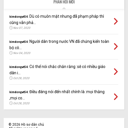
PHẢN HỒI MỚI
Dù có muôn mặt nhưng đã phạm pháp thì
kimdongvt54:
cũng vẫn phả...
Nov 07, 2020
Người dân trong nước VN đã chứng kiến toàn
kimdongvt54:
bộ cô...
Nov 04, 2020
Có thể nói chắc chắn rằng :sẽ có nhiều giáo
kimdongvt54:
dân i...
Oct 28, 2020
Điều đáng nói đến nhất chính là :mọi thằng
kimdongvt54:
,mọi co...
Oct 28, 2020
©
2026
Hồ sơ dân chủ