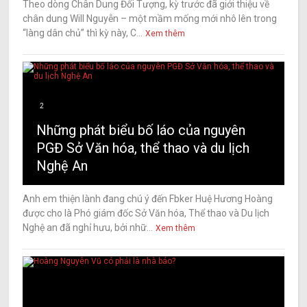
Theo dòng Chân Dung Đối Tượng, kỳ trước đã giới thiệu về
chân dung Will Nguyễn – một mầm mống mới nhô lên trong
“làng dân chủ” thì kỳ này, C...
Xem thêm
2
Những phát biểu bố láo của nguyên
PGĐ Sở Văn hóa, thể thao và du lịch
Nghệ An
Anh em thiện lành đang chú ý đến Fbker Huệ Hương Hoàng
được cho là Phó giám đốc Sở Văn hóa, Thể thao và Du lịch
Nghệ an đã nghỉ hưu, bởi nhữ...
Xem thêm