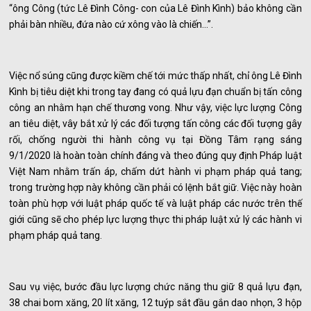
“ông Công (tức Lê Đình Công- con của Lê Đình Kình) bảo không cần
phải bàn nhiều, đứa nào cứ xông vào là chiến…”.
Việc nổ súng cũng được kiềm chế tới mức thấp nhất, chỉ ông Lê Đình
Kình bị tiêu diệt khi trong tay đang có quả lựu đạn chuẩn bị tấn công
công an nhằm hạn chế thương vong. Như vậy, việc lực lượng Công
an tiêu diệt, vây bắt xử lý các đối tượng tấn công các đối tượng gây
rối, chống người thi hành công vụ tại Đồng Tâm rạng sáng
9/1/2020 là hoàn toàn chính đáng và theo đúng quy định Pháp luật
Việt Nam nhằm trấn áp, chấm dứt hành vi phạm pháp quả tang;
trong trường hợp này không cần phải có lệnh bắt giữ. Việc này hoàn
toàn phù hợp với luật pháp quốc tế và luật pháp các nước trên thế
giới cũng sẽ cho phép lực lượng thực thi pháp luật xử lý các hành vi
phạm pháp quả tang.
Sau vụ việc, bước đầu lực lượng chức năng thu giữ 8 quả lựu đạn,
38 chai bom xăng, 20 lít xăng, 12 tuýp sắt đầu gắn dao nhọn, 3 hộp