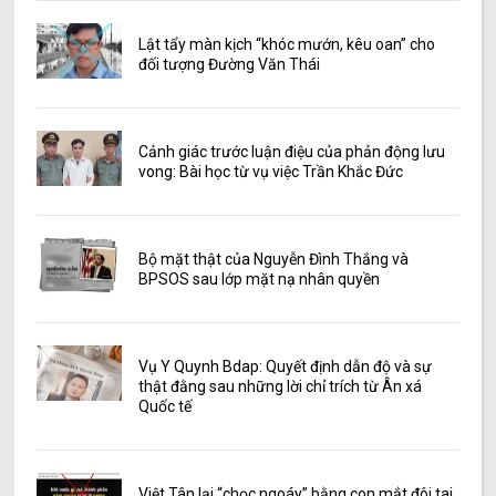
Lật tẩy màn kịch “khóc mướn, kêu oan” cho
đối tượng Đường Văn Thái
Cảnh giác trước luận điệu của phản động lưu
vong: Bài học từ vụ việc Trần Khắc Đức
Bộ mặt thật của Nguyễn Đình Thắng và
BPSOS sau lớp mặt nạ nhân quyền
Vụ Y Quynh Bdap: Quyết định dẫn độ và sự
thật đằng sau những lời chỉ trích từ Ân xá
Quốc tế
Việt Tân lại “chọc ngoáy” bằng con mắt đôi tai