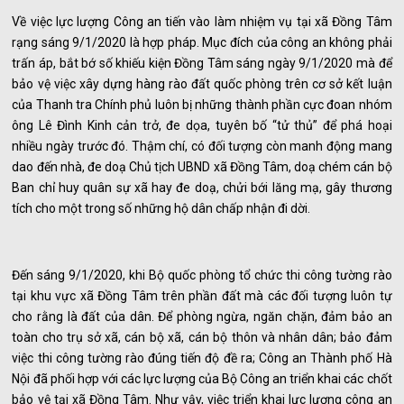
Về việc lực lượng Công an tiến vào làm nhiệm vụ tại xã Đồng Tâm
rạng sáng 9/1/2020 là hợp pháp. Mục đích của công an không phải
trấn áp, bắt bớ số khiếu kiện Đồng Tâm sáng ngày 9/1/2020 mà để
bảo vệ việc xây dựng hàng rào đất quốc phòng trên cơ sở kết luận
của Thanh tra Chính phủ luôn bị những thành phần cực đoan nhóm
ông Lê Đình Kinh cản trở, đe dọa, tuyên bố “tử thủ” để phá hoại
nhiều ngày trước đó. Thậm chí, có đối tượng còn manh động mang
dao đến nhà, đe doạ Chủ tịch UBND xã Đồng Tâm, doạ chém cán bộ
Ban chỉ huy quân sự xã hay đe doạ, chửi bới lăng mạ, gây thương
tích cho một trong số những hộ dân chấp nhận đi dời.
Đến sáng 9/1/2020, khi Bộ quốc phòng tổ chức thi công tường rào
tại khu vực xã Đồng Tâm trên phần đất mà các đối tượng luôn tự
cho rằng là đất của dân. Để phòng ngừa, ngăn chặn, đảm bảo an
toàn cho trụ sở xã, cán bộ xã, cán bộ thôn và nhân dân; bảo đảm
việc thi công tường rào đúng tiến độ đề ra; Công an Thành phố Hà
Nội đã phối hợp với các lực lượng của Bộ Công an triển khai các chốt
bảo vệ tại xã Đồng Tâm. Như vậy, việc triển khai lực lượng công an