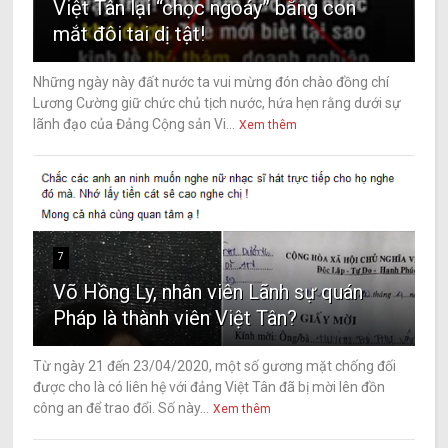
Việt Tân lại “chọc ngoáy” bằng con
mắt đôi tai dị tật!
Những ngày này đất nước ta vui mừng đón chào đồng chí
Lương Cường giữ chức chủ tịch nước, hứa hẹn rằng dưới sự
lãnh đạo của Đảng Cộng sản Vi...
Xem thêm
7
Võ Hồng Ly, nhân viên Lãnh sự quán
Pháp là thành viên Việt Tân?
Từ ngày 21 đến 23/04/2020, một số gương mặt chống đối
được cho là có liên hệ với đảng Việt Tân đã bị mời lên đồn
công an để trao đổi. Số này...
Xem thêm