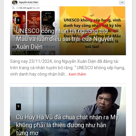
8
UNESCO công nhận tín ngưỡng thờ
Mẫu và luận điệu sai trái của Nguyễn
Xuân Diện
Sáng nay 23/11/2024, ông Nguyễn Xuân Diện đã đăng tải
trên trang cá nhân tuyên bố rằng: “ UNESCO không xếp hạng,
vinh danh hay công nhận bất...
Xem thêm
9
Cù Huy Hà Vũ đã chua chát nhận ra Mỹ
không phải là thiên đường như hắn
từng mơ