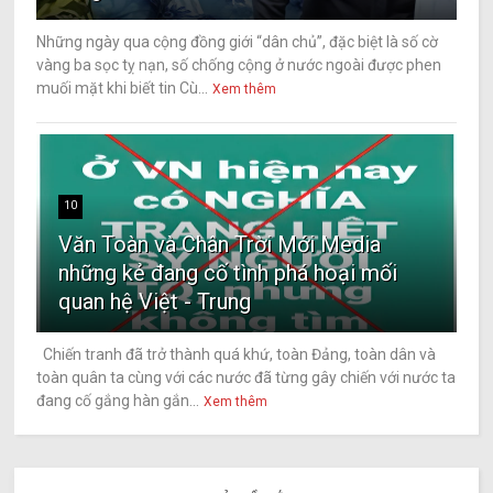
Những ngày qua cộng đồng giới “dân chủ”, đặc biệt là số cờ
vàng ba sọc tỵ nạn, số chống cộng ở nước ngoài được phen
muối mặt khi biết tin Cù...
Xem thêm
10
Văn Toàn và Chân Trời Mới Media
những kẻ đang cố tình phá hoại mối
quan hệ Việt - Trung
Chiến tranh đã trở thành quá khứ, toàn Đảng, toàn dân và
toàn quân ta cùng với các nước đã từng gây chiến với nước ta
đang cố gắng hàn gắn...
Xem thêm