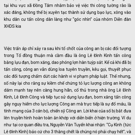
tại khu vực xã Đồng Tâm nhằm bảo vệ việc thi công tường rào là
xác đáng, không thể bị xuyên tạc thành sử dụng bạo lực, xông vào
khu dân cư tấn công dân làng như “góc nhìn” của nhóm Diễn đàn
XHDS kia
Việc trấn áp chỉ xảy ra sau khi tổ chốt của công an bị các đối tượng
trong Tổ đồng thuận mà cầm đầu là ông Lê Đình Kình tấn công
bằng lựu đạn, bom xăng, dao phóng lợn hàn tuýp sắt. Kể cả khi đã bị
tấn công, công an vẫn dùng loa tuyên truyền, kêu gọi, thuyết phục
các đối tượng chấm dứt các hành vi vi phạm pháp luật. Thế nhưng,
số này lại cho rằng sự kiềm chế chứng tỏ lực lượng công an không
dám mạnh tay nên càng hung hãn, cố thủ trong nhà ông Lê Đình
Kình, Lê Đình Công và tiếp tục sử dụng lựu đạn, bom xăng tấn công
gây nguy hiểm cho lực lượng Công an mà trực tiếp là sự đổ máu, là
tính mạng của 3 cán bộ, chiến sỹ Công an. Lời khai của số bị bắt đưa
lên truyền hình hoàn toàn ăn khớp với diễn biến ở hiện trường. Ví du
như tại cơ quan điều tra, Nguyễn Văn Tuyển khai nhận: “Cụ Kình (tức
Lê Đình Kình) bảo cứ cho 3 thằng chết là chúng nó phải chạy hết”; và