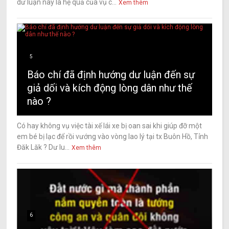
dư luận này là hệ quả của vụ c...
Xem thêm
5
Báo chí đã định hướng dư luận đến sự
giả dối và kích động lòng dân như thế
nào ?
Có hay không vụ việc tài xế lái xe bị oan sai khi giúp đỡ một
em bé bị lạc để rồi vướng vào vòng lao lý tại tx Buôn Hồ, Tỉnh
Đăk Lăk ? Dư lu...
Xem thêm
6