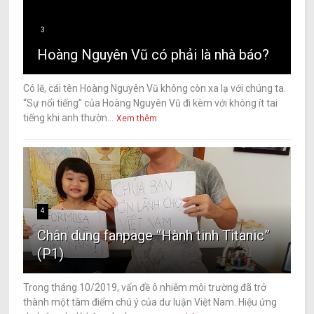
3
Hoàng Nguyên Vũ có phải là nhà báo?
Có lẽ, cái tên Hoàng Nguyên Vũ không còn xa lạ với chúng ta.
“Sự nổi tiếng” của Hoàng Nguyên Vũ đi kèm với không ít tai
tiếng khi anh thườn...
Xem thêm
4
Chân dung fanpage “Hành tinh Titanic”
(P1)
Trong tháng 10/2019, vấn đề ô nhiễm môi trường đã trở
thành một tâm điểm chú ý của dư luận Việt Nam. Hiệu ứng