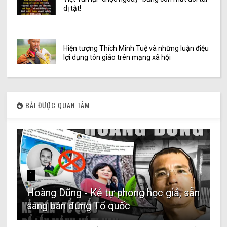
dị tật!
Hiện tượng Thích Minh Tuệ và những luận điệu
lợi dụng tôn giáo trên mạng xã hội
BÀI ĐƯỢC QUAN TÂM
1
Hoàng Dũng - Kẻ tự phong học giả, sẵn
sàng bán đứng Tổ quốc