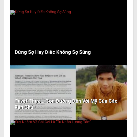
Đừng Sợ Hay Điếc Không Sợ Súng
Tuyệt Thực... Con Đường Đến Với Mỹ Của Các
Rận Chủ !