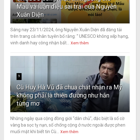
Mẫu và luận điệu sai trái của Nguyễn
Xuân Diện
Sáng nay 23/11/2024, ông Nguyễn Xuân Diện đã đăng tải
trên trang cá nhân tuyên bố rằng: “ UNESCO không xếp hạng,
vinh danh hay công nhận bất...
Xem thêm
9
Cù Huy Hà Vũ đã chua chát nhận ra Mỹ
không phải là thiên đường như hắn
từng mơ
Những ngày qua cộng đồng giới “dân chủ”, đặc biệt là số cờ
vàng ba sọc tỵ nạn, số chống cộng ở nước ngoài được phen
muối mặt khi biết tin Cù...
Xem thêm