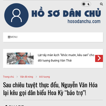
MENU
Lật tẩy màn kịch “khóc mướn, kêu oan” cho
đối tượng Đường Văn Thái
Trang chủ
Vấn đề nóng
Đối tượng
Sau chiêu tuyệt thực đểu, Nguyễn Văn Hóa
lại kêu gọi dân biểu Hoa Kỳ “bảo trợ”!