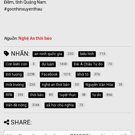
Điềm, tỉnh Quảng Nam.
#gocnhinxuyenthau
Nguồn:
Nghệ An thời báo
NHÃN:
an ninh quốc gia
biểu tình
230
713
Con kiến con
dư luận
Đài Á Châu Tự do
5
1403
70
Đối tượng
Facebook
khởi tố
2238
1215
376
môi trường
nghệ an thời báo
Nguyễn Văn Hóa
226
50
35
RFA
thời báo
tuyệt thực
tự do
334
80
38
866
Vấn đề nóng
xã hội chủ nghĩa
3144
73
SHARE: