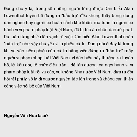
Đáng chú ý là, trong số những người từng được Dân biểu Alan
Lowenthal tuyên bố đứng ra “bảo trợ” đều không thấy bóng dáng
dân nghèo hay người có hoàn cảnh khó khăn, mà toàn là người có
hành vi vi phạm pháp luật Việt Nam, đã bị tòa án nhân dân xử phạt.
Dư luận từng nhiều lần vạch rõ việc Dân biểu Alan Lowenthal nhận
“bảo trợ” như vậy chủ yếu vì lá phiếu cử tri. Đáng nói ở đây là trong
khi ve vãn kiếm phiếu của cử tri bằng việc đứng ra “bảo trợ” mấy
người vi phạm pháp luật Việt Nam, vị dân biểu này thường ra tuyên
bố, lời kêu gọi, tổ chức điều trần… để tán dương, ca ngợi hành vi vi
phạm pháp luật rồi vu cáo, vu khống Nhà nước Việt Nam, đưa ra đòi
hỏi rất phi lý, vô lý, đi ngược nguyên tắc tôn trọng và không can thiệp
công việc nội bộ của Việt Nam.
Nguyễn Văn Hóa là ai?