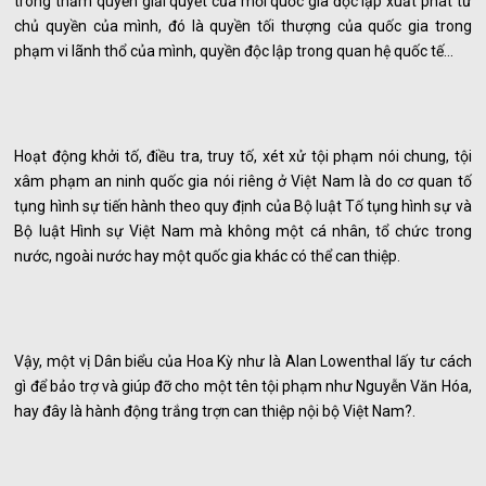
trong thẩm quyền giải quyết của mỗi quốc gia độc lập xuất phát từ
chủ quyền của mình, đó là quyền tối thượng của quốc gia trong
phạm vi lãnh thổ của mình, quyền độc lập trong quan hệ quốc tế…
Hoạt động khởi tố, điều tra, truy tố, xét xử tội phạm nói chung, tội
xâm phạm an ninh quốc gia nói riêng ở Việt Nam là do cơ quan tố
tụng hình sự tiến hành theo quy định của Bộ luật Tố tụng hình sự và
Bộ luật Hình sự Việt Nam mà không một cá nhân, tổ chức trong
nước, ngoài nước hay một quốc gia khác có thể can thiệp.
Vậy, một vị Dân biểu của Hoa Kỳ như là Alan Lowenthal lấy tư cách
gì để bảo trợ và giúp đỡ cho một tên tội phạm như Nguyễn Văn Hóa,
hay đây là hành động trắng trợn can thiệp nội bộ Việt Nam?.