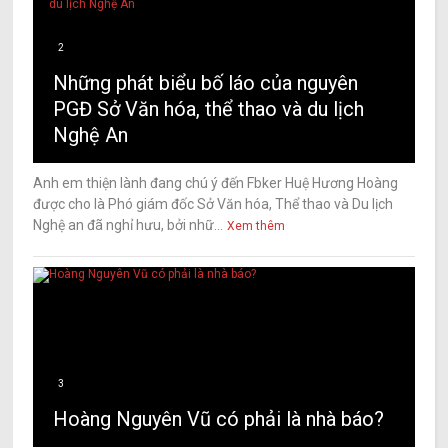
2
Những phát biểu bố láo của nguyên
PGĐ Sở Văn hóa, thể thao và du lịch
Nghệ An
Anh em thiện lành đang chú ý đến Fbker Huệ Hương Hoàng
được cho là Phó giám đốc Sở Văn hóa, Thể thao và Du lịch
Nghệ an đã nghỉ hưu, bởi nhữ...
Xem thêm
3
Hoàng Nguyên Vũ có phải là nhà báo?