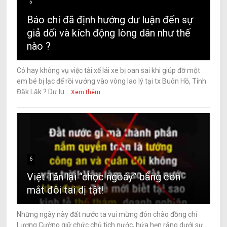
5
Báo chí đã định hướng dư luận đến sự
giả dối và kích động lòng dân như thế
nào ?
Có hay không vụ việc tài xế lái xe bị oan sai khi giúp đỡ một
em bé bị lạc để rồi vướng vào vòng lao lý tại tx Buôn Hồ, Tỉnh
Đăk Lăk ? Dư lu...
Xem thêm
6
Việt Tân lại “chọc ngoáy” bằng con
mắt đôi tai dị tật!
Những ngày này đất nước ta vui mừng đón chào đồng chí
Lương Cường giữ chức chủ tịch nước, hứa hẹn rằng dưới sự