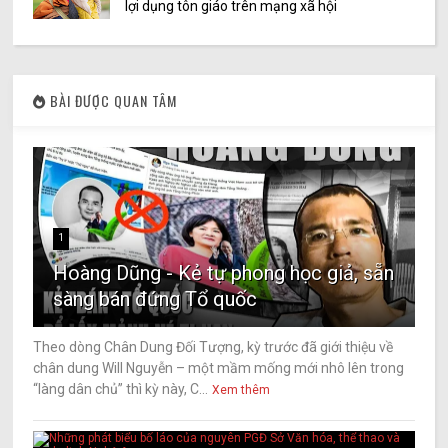
lợi dụng tôn giáo trên mạng xã hội
BÀI ĐƯỢC QUAN TÂM
1
Hoàng Dũng - Kẻ tự phong học giả, sẵn
sàng bán đứng Tổ quốc
Theo dòng Chân Dung Đối Tượng, kỳ trước đã giới thiệu về
chân dung Will Nguyễn – một mầm mống mới nhô lên trong
“làng dân chủ” thì kỳ này, C...
Xem thêm