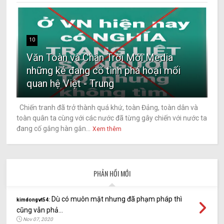
10
Văn Toàn và Chân Trời Mới Media
những kẻ đang cố tình phá hoại mối
quan hệ Việt - Trung
Chiến tranh đã trở thành quá khứ, toàn Đảng, toàn dân và
toàn quân ta cùng với các nước đã từng gây chiến với nước ta
đang cố gắng hàn gắn...
Xem thêm
PHẢN HỒI MỚI
Dù có muôn mặt nhưng đã phạm pháp thì
kimdongvt54:
cũng vẫn phả...
Nov 07, 2020