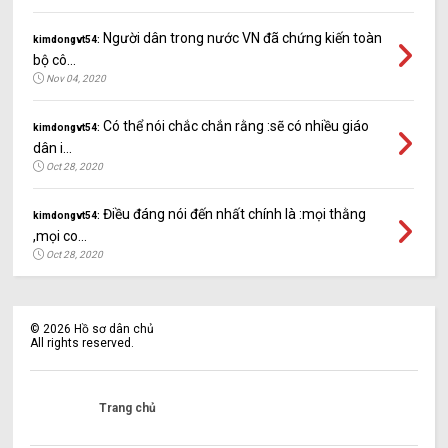
Người dân trong nước VN đã chứng kiến toàn
kimdongvt54:
bộ cô...
Nov 04, 2020
Có thể nói chắc chắn rằng :sẽ có nhiều giáo
kimdongvt54:
dân i...
Oct 28, 2020
Điều đáng nói đến nhất chính là :mọi thằng
kimdongvt54:
,mọi co...
Oct 28, 2020
©
2026
Hồ sơ dân chủ
All rights reserved.
Trang chủ