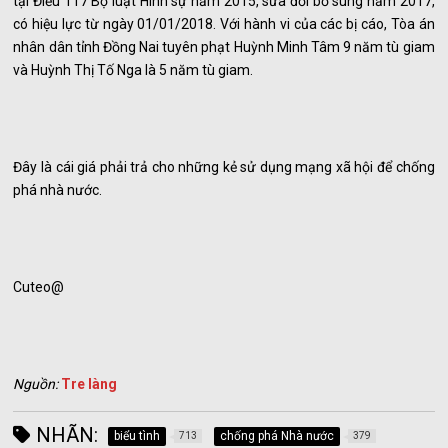
tại Điều 117 Bộ luật Hình sự năm 2015, sửa đổi bổ sung năm 2017,
có hiệu lực từ ngày 01/01/2018. Với hành vi của các bị cáo, Tòa án
nhân dân tỉnh Đồng Nai tuyên phạt Huỳnh Minh Tâm 9 năm tù giam
và Huỳnh Thị Tố Nga là 5 năm tù giam.
Đây là cái giá phải trả cho những kẻ sử dụng mạng xã hội để chống
phá nhà nước.
Cuteo@
Nguồn:
Tre làng
NHÃN:
biểu tình
chống phá Nhà nước
713
379