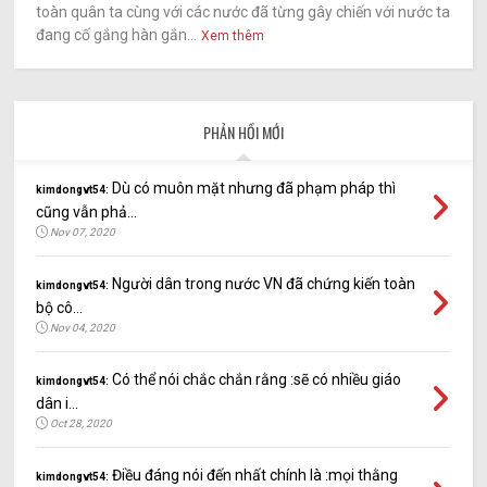
toàn quân ta cùng với các nước đã từng gây chiến với nước ta
đang cố gắng hàn gắn...
Xem thêm
PHẢN HỒI MỚI
Dù có muôn mặt nhưng đã phạm pháp thì
kimdongvt54:
cũng vẫn phả...
Nov 07, 2020
Người dân trong nước VN đã chứng kiến toàn
kimdongvt54:
bộ cô...
Nov 04, 2020
Có thể nói chắc chắn rằng :sẽ có nhiều giáo
kimdongvt54:
dân i...
Oct 28, 2020
Điều đáng nói đến nhất chính là :mọi thằng
kimdongvt54: