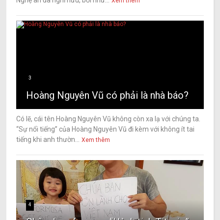
Nghệ an đã nghỉ hưu, bởi nhữ...
Xem thêm
3
Hoàng Nguyên Vũ có phải là nhà báo?
Có lẽ, cái tên Hoàng Nguyên Vũ không còn xa lạ với chúng ta.
“Sự nổi tiếng” của Hoàng Nguyên Vũ đi kèm với không ít tai
tiếng khi anh thườn...
Xem thêm
4