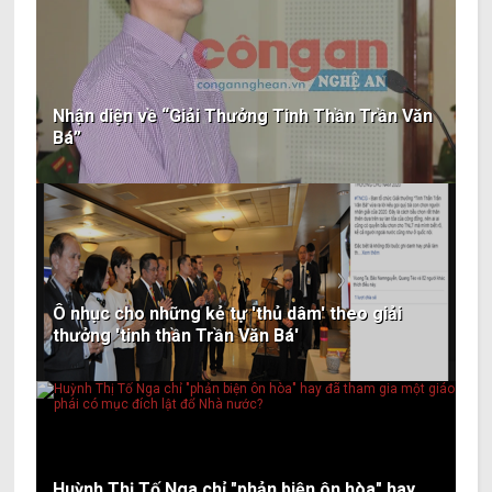
Nhận diện về “Giải Thưởng Tinh Thần Trần Văn
Bá”
Ô nhục cho những kẻ tự 'thủ dâm' theo giải
thưởng 'tinh thần Trần Văn Bá'
Huỳnh Thị Tố Nga chỉ "phản biện ôn hòa" hay