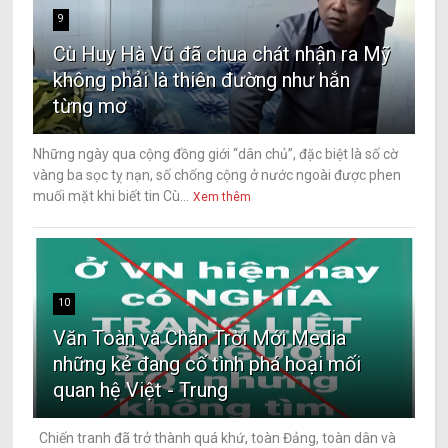
9
Cù Huy Hà Vũ đã chua chát nhận ra Mỹ
không phải là thiên đường như hắn
từng mơ
Những ngày qua cộng đồng giới “dân chủ”, đặc biệt là số cờ
vàng ba sọc tỵ nạn, số chống cộng ở nước ngoài được phen
muối mặt khi biết tin Cù...
Xem thêm
10
Văn Toàn và Chân Trời Mới Media
những kẻ đang cố tình phá hoại mối
quan hệ Việt - Trung
Chiến tranh đã trở thành quá khứ, toàn Đảng, toàn dân và