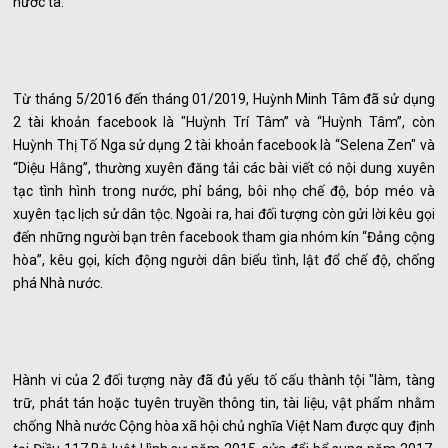
nước ta.
Từ tháng 5/2016 đến tháng 01/2019, Huỳnh Minh Tâm đã sử dụng
2 tài khoản facebook là "Huỳnh Trí Tâm” và “Huỳnh Tâm”, còn
Huỳnh Thị Tố Nga sử dụng 2 tài khoản facebook là “Selena Zen" và
“Diệu Hằng”, thường xuyên đăng tải các bài viết có nội dung xuyên
tạc tình hình trong nước, phỉ báng, bôi nhọ chế độ, bóp méo và
xuyên tạc lịch sử dân tộc. Ngoài ra, hai đối tượng còn gửi lời kêu gọi
đến những người bạn trên facebook tham gia nhóm kín “Đảng cộng
hòa”, kêu gọi, kích động người dân biểu tình, lật đổ chế độ, chống
phá Nhà nước.
Hành vi của 2 đối tượng này đã đủ yếu tố cấu thành tội "làm, tàng
trữ, phát tán hoặc tuyên truyền thông tin, tài liệu, vật phẩm nhằm
chống Nhà nước Cộng hòa xã hội chủ nghĩa Việt Nam được quy định