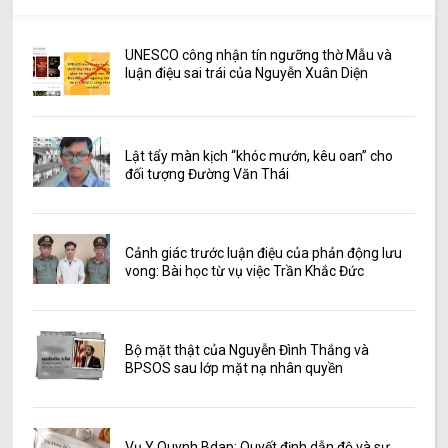
UNESCO công nhận tín ngưỡng thờ Mẫu và
luận điệu sai trái của Nguyễn Xuân Diện
Lật tẩy màn kịch “khóc mướn, kêu oan” cho
đối tượng Đường Văn Thái
Cảnh giác trước luận điệu của phản động lưu
vong: Bài học từ vụ việc Trần Khắc Đức
Bộ mặt thật của Nguyễn Đình Thắng và
BPSOS sau lớp mặt nạ nhân quyền
Vụ Y Quynh Bdap: Quyết định dẫn độ và sự