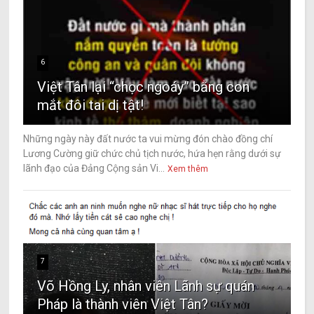
6
Việt Tân lại “chọc ngoáy” bằng con
mắt đôi tai dị tật!
Những ngày này đất nước ta vui mừng đón chào đồng chí
Lương Cường giữ chức chủ tịch nước, hứa hẹn rằng dưới sự
lãnh đạo của Đảng Cộng sản Vi...
Xem thêm
7
Võ Hồng Ly, nhân viên Lãnh sự quán
Pháp là thành viên Việt Tân?