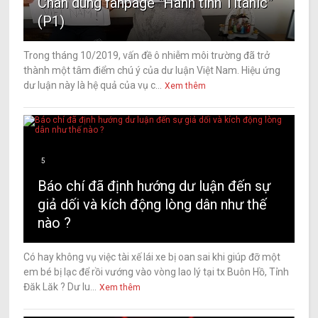
Chân dung fanpage “Hành tinh Titanic”
(P1)
Trong tháng 10/2019, vấn đề ô nhiễm môi trường đã trở
thành một tâm điểm chú ý của dư luận Việt Nam. Hiệu ứng
dư luận này là hệ quả của vụ c...
Xem thêm
5
Báo chí đã định hướng dư luận đến sự
giả dối và kích động lòng dân như thế
nào ?
Có hay không vụ việc tài xế lái xe bị oan sai khi giúp đỡ một
em bé bị lạc để rồi vướng vào vòng lao lý tại tx Buôn Hồ, Tỉnh
Đăk Lăk ? Dư lu...
Xem thêm