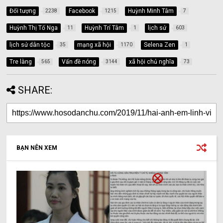
Đối tượng
Facebook
Huỳnh Minh Tâm
2238
1215
7
Huỳnh Thị Tố Nga
Huỳnh Trí Tâm
lịch sử
11
1
603
lịch sử dân tộc
mạng xã hội
Selena Zen
35
1170
1
Tre làng
Vấn đề nóng
xã hội chủ nghĩa
565
3144
73
SHARE:
BẠN NÊN XEM