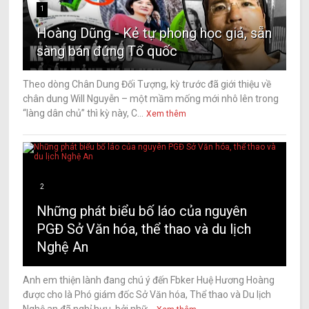
1
Hoàng Dũng - Kẻ tự phong học giả, sẵn
sàng bán đứng Tổ quốc
Theo dòng Chân Dung Đối Tượng, kỳ trước đã giới thiệu về
chân dung Will Nguyễn – một mầm mống mới nhô lên trong
“làng dân chủ” thì kỳ này, C...
Xem thêm
2
Những phát biểu bố láo của nguyên
PGĐ Sở Văn hóa, thể thao và du lịch
Nghệ An
Anh em thiện lành đang chú ý đến Fbker Huệ Hương Hoàng
được cho là Phó giám đốc Sở Văn hóa, Thể thao và Du lịch