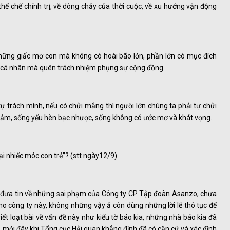
 thể chế chính trị, về dòng chảy của thời cuộc, về xu hướng vận động
những giấc mơ con mà không có hoài bão lớn, phần lớn có mục đích
g cá nhân mà quên trách nhiệm phụng sự cộng đồng.
tự trách mình, nếu có chửi mắng thì người lớn chúng ta phải tự chửi
cảm, sống yếu hèn bạc nhược, sống không có ước mơ và khát vọng.
lại nhiếc móc con trẻ”? (stt ngày12/9).
o đưa tin về những sai phạm của Công ty CP Tập đoàn Asanzo, chưa
ho công ty này, không những vậy ả còn dùng những lời lẽ thô tục để
t loạt bài về vấn đề này như kiểu tờ báo kia, những nhà báo kia đã
, mới đây khi Tổng cục Hải quan khẳng định đã có căn cứ và xác định