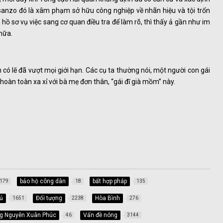
anzo đó là xâm phạm sở hữu công nghiệp về nhãn hiệu và tội trốn
hồ sơ vụ việc sang cơ quan điều tra để làm rõ, thì thấy ả gần như im
 nữa.
có lẽ đã vượt mọi giới hạn. Các cụ ta thường nói, một người con gái
 hoàn toàn xa xỉ với bà mẹ đơn thân, “gái đĩ già mồm” này.
bảo hộ công dân
bất hợp pháp
179
18
135
ủ
Đối tượng
Hòa Bình
1651
2238
276
ng Nguyễn Xuân Phúc
Vấn đề nóng
46
3144