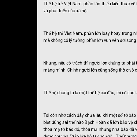
Thế hệ trẻ Việt Nam, phần lớn thiếu kiến thức về
và phát triển của xã hội.
Thế hệ trẻ Việt Nam, phần lớn loay hoay trong 
mà không có lý tưởng, phần lớn vun vén đời sốn
Nhưng, nếu có trách thì người lớn chúng ta phải 
mắng mình. Chính người lớn cũng sống thờ ơ vô 
Thế hệ chúng ta là một thế hệ cúi đầu, thì cớ sao 
Tôi còn nhớ cách đây chưa lâu khi một số tờ bá
biết đúng sai thế nào Bạch Hoàn đã lớn bảo vệ c
thóa mạ tờ báo đó, thóa mạ những nhà báo đã viế
dựng chuyện, “gắp lửa bỏ tay người”... Thế nhưng