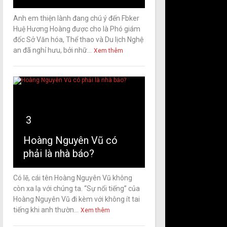
Anh em thiện lành đang chú ý đến Fbker
Huệ Hương Hoàng được cho là Phó giám
đốc Sở Văn hóa, Thể thao và Du lịch Nghệ
an đã nghỉ hưu, bởi nhữ...
Xem thêm
3
Hoàng Nguyên Vũ có
phải là nhà báo?
Có lẽ, cái tên Hoàng Nguyên Vũ không
còn xa lạ với chúng ta. “Sự nổi tiếng” của
Hoàng Nguyên Vũ đi kèm với không ít tai
tiếng khi anh thườn...
Xem thêm