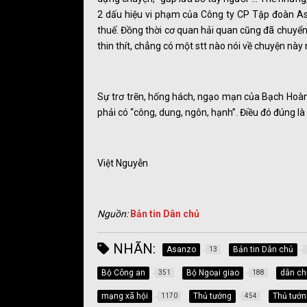
2 dấu hiệu vi phạm của Công ty CP Tập đoàn As
thuế. Đồng thời cơ quan hải quan cũng đã chuyển 
thin thít, chẳng có một stt nào nói về chuyện này
Sự trơ trẽn, hống hách, ngạo mạn của Bạch Hoàn 
phải có “công, dung, ngôn, hạnh”. Điều đó đúng là
Việt Nguyễn
Nguồn:
Bản tin Dân chủ
NHÃN:
Asanzo
Bản tin Dân chủ
13
Bộ Công an
Bộ Ngoại giao
dân ch
351
188
mạng xã hội
Thủ tướng
Thủ tướ
1170
454