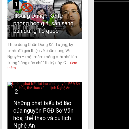
1
Hoàng Dũng - Kẻ tự
phong học giả, sẵn sàng
bán đứng Tổ quốc
Theo dòng Chân Dung Đối Tượng, kỳ
trước đã giới thiệu về chân dung Will
Nguyễn – một mầm mống mới nhô lên
trong “làng dân chủ” thì kỳ này, C...
Xem
thêm
2
Những phát biểu bố láo
của nguyên PGĐ Sở Văn
hóa, thể thao và du lịch
Nghệ An