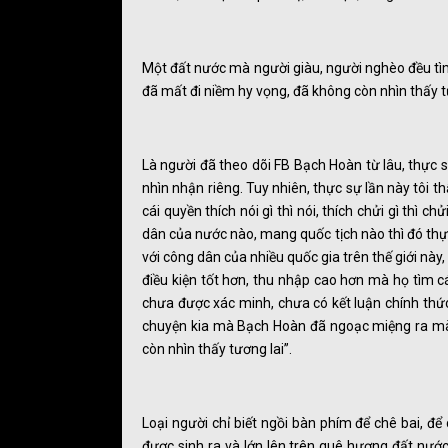
Một đất nước mà người giàu, người nghèo đều tìm 
đã mất đi niềm hy vọng, đã không còn nhìn thấy tư
Là người đã theo dõi FB Bạch Hoàn từ lâu, thực 
nhìn nhận riêng. Tuy nhiên, thực sự lần này tôi t
cái quyền thích nói gì thì nói, thích chửi gì thì 
dân của nước nào, mang quốc tịch nào thì đó thự
với công dân của nhiều quốc gia trên thế giới này
điều kiện tốt hơn, thu nhập cao hơn mà họ tìm c
chưa được xác minh, chưa có kết luận chính thứ
chuyện kia mà Bạch Hoàn đã ngoạc miệng ra mà 
còn nhìn thấy tương lai”.
Loại người chỉ biết ngồi bàn phím để chê bai, để c
được sinh ra và lớn lên trên quê hương đất nướ