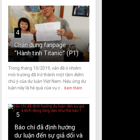
4
Chân dung fanpage
“Hành tinh Titanic” (P1)
Trong tháng 10/2019, vấn đề ô nhiễm
môi trường đã trở thành một tâm điểm
chú ý của dư luận Việt Nam. Hiệu ứng dư
luận này là hệ quả của vụ c...
Xem thêm
5
Báo chí đã định hướng
dư luận đến sự giả dối và