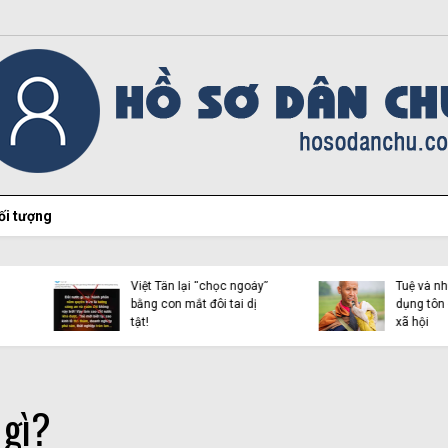
ối tượng
Hiện tượng Thích Minh
Việt Tân lại “chọc ngoáy”
Tuệ và những luận điệu l
bằng con mắt đôi tai dị
dụng tôn giáo trên mạn
tật!
xã hội
 gì?