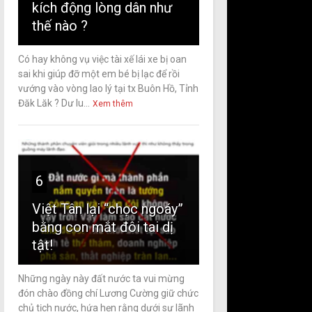
kích động lòng dân như
thế nào ?
Có hay không vụ việc tài xế lái xe bị oan
sai khi giúp đỡ một em bé bị lạc để rồi
vướng vào vòng lao lý tại tx Buôn Hồ, Tỉnh
Đăk Lăk ? Dư lu...
Xem thêm
6
Việt Tân lại “chọc ngoáy”
bằng con mắt đôi tai dị
tật!
Những ngày này đất nước ta vui mừng
đón chào đồng chí Lương Cường giữ chức
chủ tịch nước, hứa hẹn rằng dưới sự lãnh