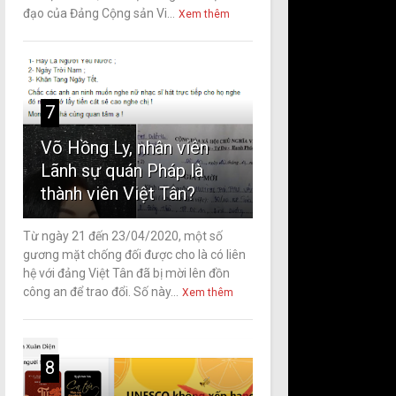
đạo của Đảng Cộng sản Vi...
Xem thêm
7
Võ Hồng Ly, nhân viên
Lãnh sự quán Pháp là
thành viên Việt Tân?
Từ ngày 21 đến 23/04/2020, một số
gương mặt chống đối được cho là có liên
hệ với đảng Việt Tân đã bị mời lên đồn
công an để trao đổi. Số này...
Xem thêm
8