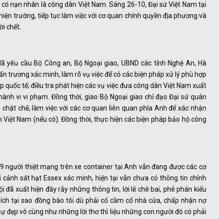
có nạn nhân là công dân Việt Nam. Sáng 26-10, Đại sứ Việt Nam tại
iện trường, tiếp tục làm việc với cơ quan chính quyền địa phương và
i chết.
đã yêu cầu Bộ Công an, Bộ Ngoại giao, UBND các tỉnh Nghệ An, Hà
ẩn trương xác minh, làm rõ vụ việc để có các biện pháp xử lý phù hợp
p quốc tế; điều tra phát hiện các vụ việc đưa công dân Việt Nam xuất
hành vi vi phạm. Đồng thời, giao Bộ Ngoại giao chỉ đạo Đại sứ quán
p chặt chẽ, làm việc với các cơ quan liên quan phía Anh để xác nhận
 Việt Nam (nếu có). Đồng thời, thực hiện các biện pháp bảo hộ công
39 người thiệt mạng trên xe container tại Anh vẫn đang được các cơ
cảnh sát hạt Essex xác minh, hiện tại vẫn chưa có thông tin chính
 đã xuất hiện đầy rẫy những thông tin, lời lẽ chê bai, phê phán kiểu
ích tại sao đồng bào tôi dù phải cố cầm cố nhà cửa, chấp nhận nợ
ự đẹp vô cùng như những lời thơ thì liệu những con người đó có phải