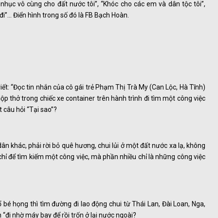
 nhục vô cùng cho đất nước tôi”, “Khóc cho các em và dân tộc tôi”,
đi”... Điển hình trong số đó là FB Bạch Hoàn.
iết: “Đọc tin nhắn của cô gái trẻ Phạm Thị Trà My (Can Lộc, Hà Tĩnh)
p thở trong chiếc xe container trên hành trình đi tìm một công việc
t câu hỏi “Tại sao”?
ân khác, phải rời bỏ quê hương, chui lủi ở một đất nước xa lạ, không
chỉ để tìm kiếm một công việc, mà phần nhiều chỉ là những công việc
bé họng thì tìm đường đi lao động chui từ Thái Lan, Đài Loan, Nga,
h “đi nhờ máy bay để rồi trốn ở lại nước ngoài?