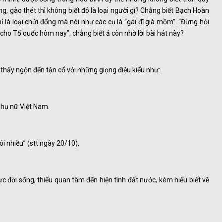
ng, gào thét thì không biết đó là loại người gì? Chẳng biết Bạch Hoàn
hỉ là loại chửi đổng mà nói như các cụ là “gái đĩ già mồm”. “Đừng hỏi
 cho Tổ quốc hôm nay”, chẳng biết ả còn nhờ lời bài hát này?
 thấy ngộn đến tận cổ với những giọng điệu kiểu như:
 Phụ nữ Việt Nam.
ói nhiều” (stt ngày 20/10).
c đời sống, thiếu quan tâm đến hiện tình đất nước, kém hiểu biết về